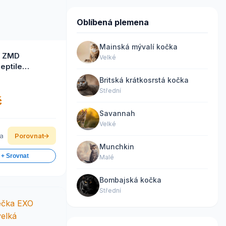
Oblíbená plemena
Mainská mývalí kočka
 ZMD
Velké
eptile
eter
Britská krátkosrstá kočka
Střední
č
Savannah
Velké
ka
Porovnat
Munchkin
 + Srovnat
Malé
Bombajská kočka
Střední