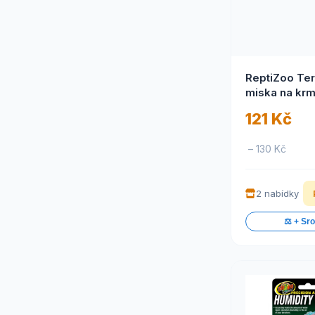
ReptiZoo Tera
miska na krm
8,7x11x2,8c
121 Kč
– 130 Kč
2 nabídky
⚖️ + Sr