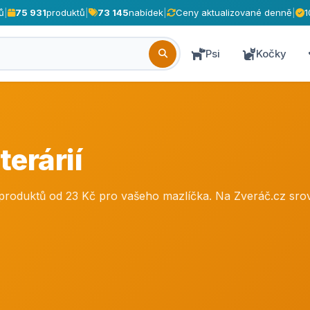
ů
|
75 931
produktů
|
73 145
nabídek
|
Ceny aktualizované denně
|
1
Psi
Kočky
terárií
+ produktů od 23 Kč pro vašeho mazlíčka. Na Zveráč.cz sr