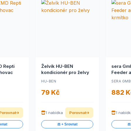
 Repti
Želvík HU-BEN
sera Gm
lhovac
kondicionér pro želvy
Feeder 
krmítko
HU-BEN
SERA GM
79 Kč
882 K
Porovnat
1 nabídka
Porovnat
1 nabíd
ovnat
⚖️ + Srovnat
⚖️