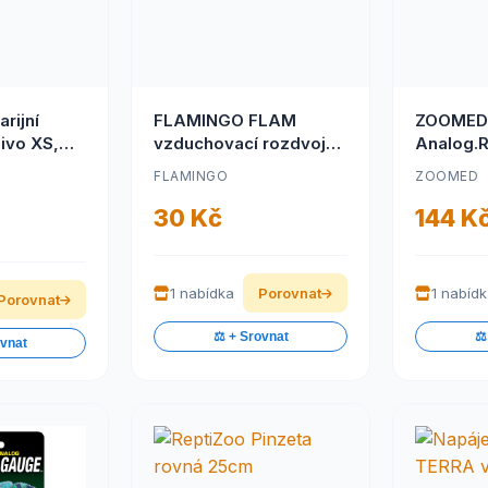
rijní
FLAMINGO FLAM
ZOOMED
ivo XS,
vzduchovací rozdvojka
Analog.R
m
plastová jednosměrná
Thermom
FLAMINGO
ZOOMED
4/6mm
30 Kč
144 K
1 nabídka
Porovnat
1 nabíd
Porovnat
⚖️ + Srovnat
⚖️
ovnat