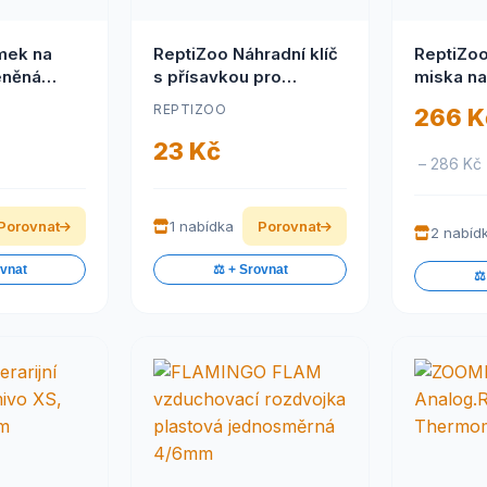
mek na
ReptiZoo Náhradní klíč
ReptiZoo
eněná
s přísavkou pro
miska na
zabudovaný zámek
20,5x16
REPTIZOO
266 K
23 Kč
– 286 Kč
Porovnat
1 nabídka
Porovnat
2 nabíd
ovnat
⚖️ + Srovnat
⚖️