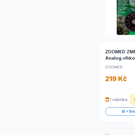
ZOOMED ZM
Analog.vlhk
ZOOMED
219 Kč
1 nabídka
⚖️ + Sr