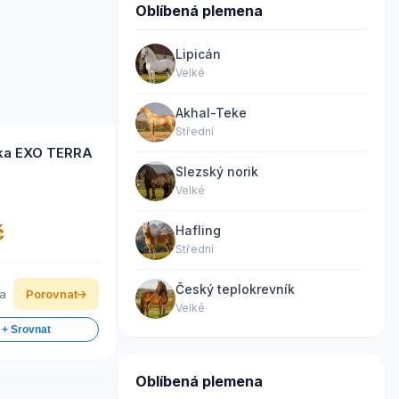
Oblíbená plemena
Lipicán
Velké
Akhal-Teke
Střední
ka EXO TERRA
Slezský norik
Velké
č
Hafling
Střední
Český teplokrevník
ka
Porovnat
Velké
 + Srovnat
Oblíbená plemena