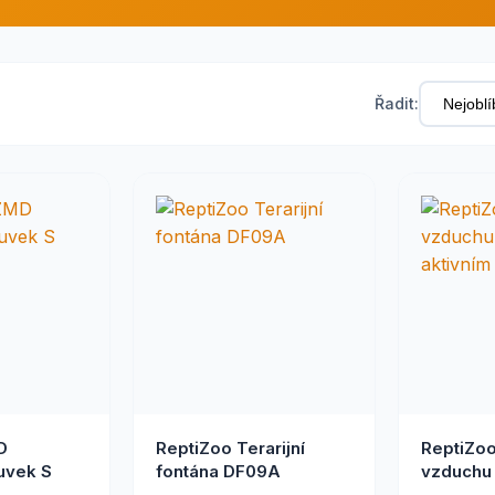
Řadit:
D
ReptiZoo Terarijní
ReptiZoo
uvek S
fontána DF09A
vzduchu
aktivním