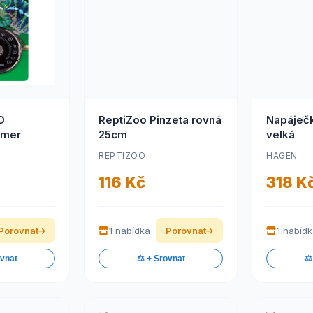
D
ReptiZoo Pinzeta rovná
Napáječ
omer
25cm
velká
REPTIZOO
HAGEN
116 Kč
318 K
Porovnat
1 nabídka
Porovnat
1 nabíd
ovnat
⚖️ + Srovnat
⚖️