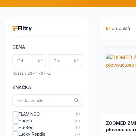
Filtry
51
produktů
CENA
–
Kč
Kč
Rozsah: 23 – 1 767 Kč
ZNAČKA
FLAMINGO
(1)
Hagen
(18)
ZOOMED ZM
Hu-Ben
(1)
plovouc.ostr
Lucky Reptile
(17)