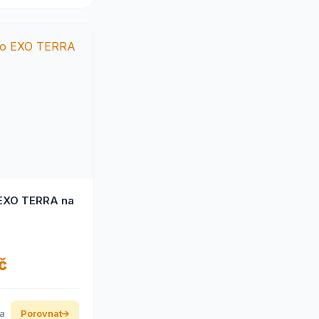
 EXO TERRA na
č
ka
Porovnat