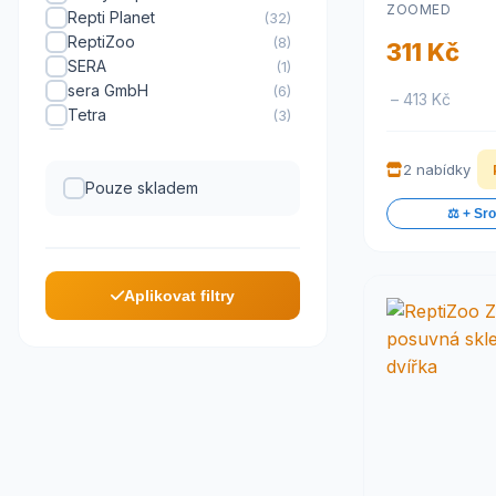
ZOOMED
Repti Planet
(32)
ReptiZoo
(8)
311 Kč
SERA
(1)
sera GmbH
(6)
– 413 Kč
Tetra
(3)
zoo
(1)
ZOOMED
(20)
2 nabídky
Pouze skladem
⚖️ + Sr
Aplikovat filtry