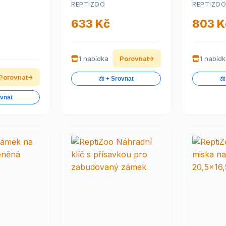
REPTIZOO
REPTIZOO
633 Kč
803 K
1 nabídka
Porovnat
1 nabíd
Porovnat
⚖️ + Srovnat
⚖️
ovnat