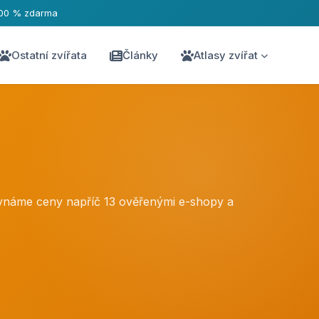
00 % zdarma
Ostatní zvířata
Články
Atlasy zvířat
ovnáme ceny napříč 13 ověřenými e-shopy a