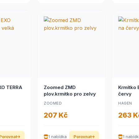
XO TERRA
Zoomed ZMD
Krmítko
plov.krmitko pro zelvy
červy
ZOOMED
HAGEN
207 Kč
263 K
Porovnat
1 nabídka
Porovnat
1 nabíd