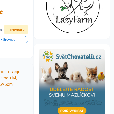
č
ka
Porovnat
 + Srovnat