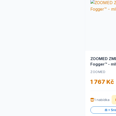
ZOOMED ZMD
Fogger™ - m
ZOOMED
1 767 Kč
1 nabídka
⚖️ + Sr