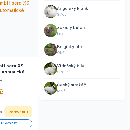
Angorský králík
Střední
Zakrslý beran
tiny
Belgický obr
Obří
bH sera XS
Vídeňský bílý
automatické
Střední
BH
Český strakáč
č
Malé
ka
Porovnat
 + Srovnat