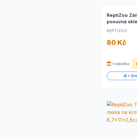
ReptiZoo Zá
posuvná skl
dvířka
REPTIZOO
80 Kč
1 nabídka
⚖️ + Sr