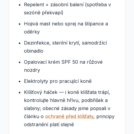
Repelent + zásobní balení (spotřeba v
sezóně překvapí)
Hojivá mast nebo sprej na štípance a
oděrky
Dezinfekce, sterilní krytí, samodržící
obinadlo
Opalovací krém SPF 50 na růžové
nozdry
Elektrolyty pro pracující koně
Klíšťový háček — i koně klíšťata trápí,
kontrolujte hlavně hřívu, podbřišek a
slabiny; obecné zásady jsme popsali v
článku o
ochraně před klíšťaty
, principy
odstranění platí stejně