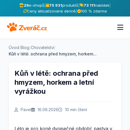
26
e-shopů
|
75 931
produktů
|
73 111
nabídek
|
Ceny aktualizované denně
|
100 % zdarma
Úvod
/
Blog
/
Chovatelství
/
Kůň v létě: ochrana před hmyzem, horkem...
Kůň v létě: ochrana před
hmyzem, horkem a letní
vyrážkou
Pavel
16.06.2026
10 min čtení
Léto je pro koně dvojsečné období: pastva v