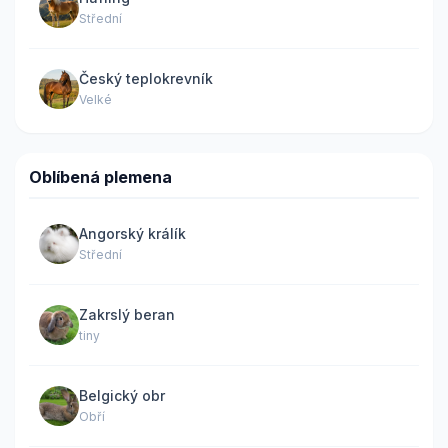
Střední
Český teplokrevník
Velké
Oblíbená plemena
Angorský králík
Střední
Zakrslý beran
tiny
Belgický obr
Obří