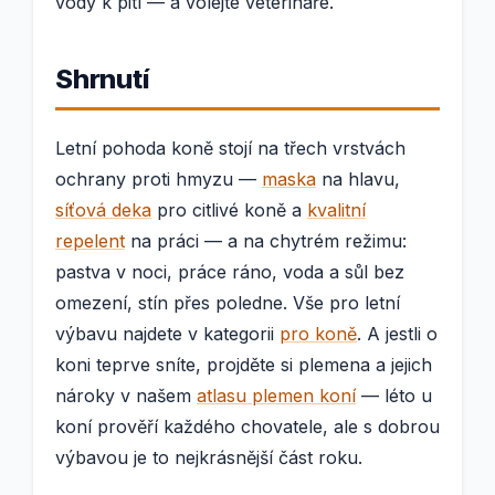
vody k pití — a volejte veterináře.
Shrnutí
Letní pohoda koně stojí na třech vrstvách
ochrany proti hmyzu —
maska
na hlavu,
síťová deka
pro citlivé koně a
kvalitní
repelent
na práci — a na chytrém režimu:
pastva v noci, práce ráno, voda a sůl bez
omezení, stín přes poledne. Vše pro letní
výbavu najdete v kategorii
pro koně
. A jestli o
koni teprve sníte, projděte si plemena a jejich
nároky v našem
atlasu plemen koní
— léto u
koní prověří každého chovatele, ale s dobrou
výbavou je to nejkrásnější část roku.