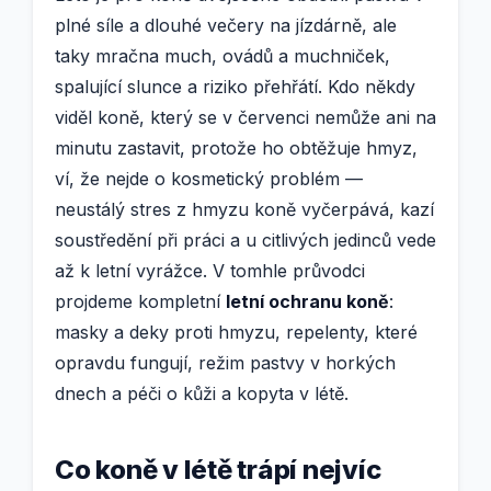
plné síle a dlouhé večery na jízdárně, ale
taky mračna much, ovádů a muchniček,
spalující slunce a riziko přehřátí. Kdo někdy
viděl koně, který se v červenci nemůže ani na
minutu zastavit, protože ho obtěžuje hmyz,
ví, že nejde o kosmetický problém —
neustálý stres z hmyzu koně vyčerpává, kazí
soustředění při práci a u citlivých jedinců vede
až k letní vyrážce. V tomhle průvodci
projdeme kompletní
letní ochranu koně
:
masky a deky proti hmyzu, repelenty, které
opravdu fungují, režim pastvy v horkých
dnech a péči o kůži a kopyta v létě.
Co koně v létě trápí nejvíc