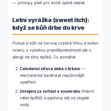
— principy platí pro koně úplně stejně.
Letní vyrážka (sweet itch):
když se kůň drbe do krve
Pokud si kůň od června rozdírá hřívu a kořen
ocasu, s vysokou pravděpodobností jde o
alergii na sliny tiplíků. Co pomáhá:
Celodenní síťová deka s krkem
—
mechanická bariéra je nejúčinnější
opatření.
Ustájení za svítání a soumraku
(hlavní
nálet tiplíků) a pastviny dál od stojaté
vody.