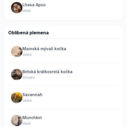
Lhasa Apso
Malé
Oblíbená plemena
Mainská mývalí kočka
Velké
Britská krátkosrstá kočka
Střední
Savannah
Velké
Munchkin
Malé