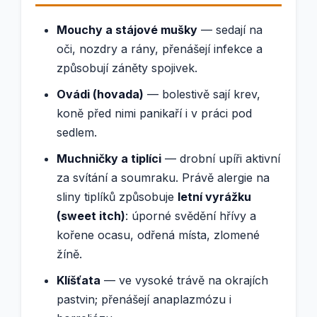
Mouchy a stájové mušky
— sedají na
oči, nozdry a rány, přenášejí infekce a
způsobují záněty spojivek.
Ovádi (hovada)
— bolestivě sají krev,
koně před nimi panikaří i v práci pod
sedlem.
Muchničky a tiplíci
— drobní upíři aktivní
za svítání a soumraku. Právě alergie na
sliny tiplíků způsobuje
letní vyrážku
(sweet itch)
: úporné svědění hřívy a
kořene ocasu, odřená místa, zlomené
žíně.
Klíšťata
— ve vysoké trávě na okrajích
pastvin; přenášejí anaplazmózu i