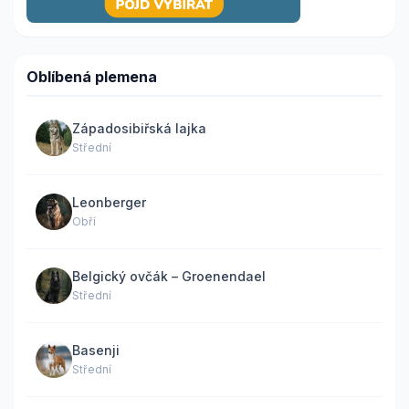
Oblíbená plemena
Západosibiřská lajka
Střední
Leonberger
Obří
Belgický ovčák – Groenendael
Střední
Basenji
Střední