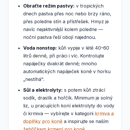
Obraťte režim pastvy:
v tropických
dnech pastva přes noc nebo brzy ráno,
přes poledne stín a přístřešek. Hmyz je
navíc nejaktivnější kolem poledne —
noční pastva řeší obojí najednou.
Voda nonstop:
kůň vypije v létě 40–60
litrů denně, při práci i víc. Kontrolujte
napáječky dvakrát denně; mnoho
automatických napáječek koně v horku
„nestíhá".
Sůl a elektrolyty:
s potem kůň ztrácí
sodík, draslík a hořčík. Minimum je solný
liz, u pracujících koní elektrolyty do vody
či krmiva — vybírejte v kategorii
krmiva a
doplňky pro koně
a inspirujte se naším
žebříčkem krmení pro koně
.