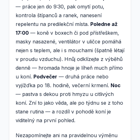
— práce jen do 9:30, pak omytí potu,
kontrola štípanců a ranek, nanesení
repelentu na predilekční místa.
Poledne až
17:00
— koně v boxech či pod přístřeškem,
masky nasazené, ventilátor v uličce pomáhá
nejen s teplem, ale i s mouchami (špatně létají
v proudu vzduchu). Hnůj odklízejte z výběhů
denně — hromada hnoje je líheň much přímo
u koní.
Podvečer
— druhá práce nebo
vyjížďka po 18. hodině, večerní krmení.
Noc
— pastva s dekou proti hmyzu u citlivých
koní. Zní to jako věda, ale po týdnu se z toho
stane rutina — a rozdíl v pohodě koní je
viditelný na první pohled.
Nezapomínejte ani na pravidelnou výměnu