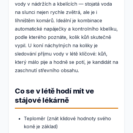
vody v nádržích a kbelících — stojatá voda
na slunci nejen rychle zvětrá, ale je i
líhništěm komárů. Ideální je kombinace
automatické napáječky a kontrolního kbelíku,
podle kterého poznáte, kolik kůň skutečně
vypil. U koní náchylných na koliky je
sledování příjmu vody v létě klíčové: kůň,
který málo pije a hodně se potí, je kandidát na
zaschnutí střevního obsahu.
Co se v létě hodí mít ve
stájové lékárně
Teploměr (znát klidové hodnoty svého
koně je základ)