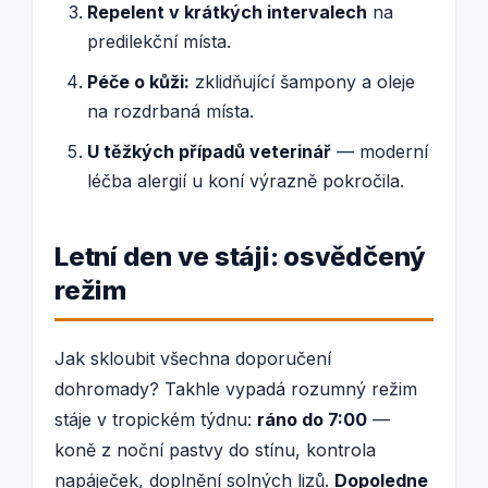
Repelent v krátkých intervalech
na
predilekční místa.
Péče o kůži:
zklidňující šampony a oleje
na rozdrbaná místa.
U těžkých případů veterinář
— moderní
léčba alergií u koní výrazně pokročila.
Letní den ve stáji: osvědčený
režim
Jak skloubit všechna doporučení
dohromady? Takhle vypadá rozumný režim
stáje v tropickém týdnu:
ráno do 7:00
—
koně z noční pastvy do stínu, kontrola
napáječek, doplnění solných lizů.
Dopoledne