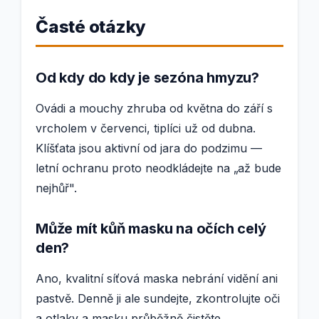
Časté otázky
Od kdy do kdy je sezóna hmyzu?
Ovádi a mouchy zhruba od května do září s
vrcholem v červenci, tiplíci už od dubna.
Klíšťata jsou aktivní od jara do podzimu —
letní ochranu proto neodkládejte na „až bude
nejhůř".
Může mít kůň masku na očích celý
den?
Ano, kvalitní síťová maska nebrání vidění ani
pastvě. Denně ji ale sundejte, zkontrolujte oči
a otlaky a masku průběžně čistěte.