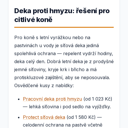
Deka proti hmyzu: řešení pro
citlivé koně
Pro koně s letní vyrážkou nebo na
pastvinách u vody je síťová deka jediná
spolehlivá ochrana — repelent vydrží hodiny,
deka celý den. Dobrá letní deka je z prodyšné
jemné síťoviny, kryje krk i břicho a má
protiskluzové zajištění, aby se neposouvala.
Osvědčené kusy z nabídky:
Pracovní deka proti hmyzu
(od 1 023 Kč)
— lehká síťovina i pod sedlo na vyjížďky.
Protect síťová deka
(od 1 580 Kč) —
celodenní ochrana na pastvě včetně