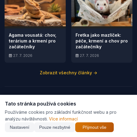
Agama vousatá: chov,
Fretka jako mazlíček:
terárium a krmení pro
péče, krmení a chov pro
začátečníky
začátečníky
27. 7. 2026
27. 7. 2026
Zobrazit všechny články →
Tato stránka používá cookies
Používáme cookies pro základní funkčnost webu a pro
analýzu návštěvnosti.
Více informací
Najdi nejlepší cenu z
26
e-shopů
Nastavení
Pouze nezbytné
Přijmout vše
×
Vítejte na našem webu Zveráč.cz, snažíme se pomáhat najít
Procházet vše pro psy →
páníčkům to nejlepší pro jejich domácí mazlíčky.