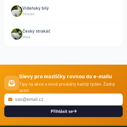
Vídeňský bílý
Střední
Český strakáč
Malé
Slevy pro mazlíčky rovnou do e-mailu
Tipy na akce a nové produkty každý týden. Žádný
spam.
Přihlásit se