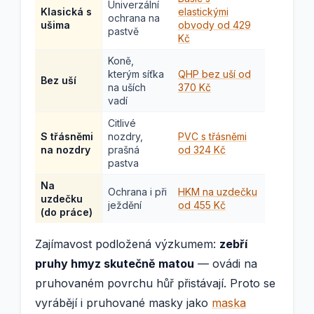
Univerzální
Klasická s
elastickými
ochrana na
ušima
obvody od 429
pastvě
Kč
Koně,
kterým síťka
QHP bez uší od
Bez uší
na uších
370 Kč
vadí
Citlivé
S třásněmi
nozdry,
PVC s třásněmi
na nozdry
prašná
od 324 Kč
pastva
Na
Ochrana i při
HKM na uzdečku
uzdečku
ježdění
od 455 Kč
(do práce)
Zajímavost podložená výzkumem:
zebří
pruhy hmyz skutečně matou
— ovádi na
pruhovaném povrchu hůř přistávají. Proto se
vyrábějí i pruhované masky jako
maska