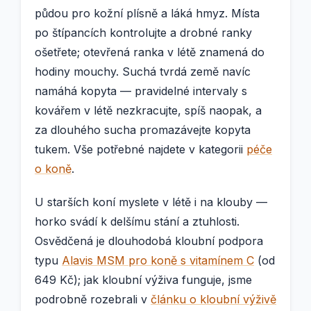
půdou pro kožní plísně a láká hmyz. Místa
po štípancích kontrolujte a drobné ranky
ošetřete; otevřená ranka v létě znamená do
hodiny mouchy. Suchá tvrdá země navíc
namáhá kopyta — pravidelné intervaly s
kovářem v létě nezkracujte, spíš naopak, a
za dlouhého sucha promazávejte kopyta
tukem. Vše potřebné najdete v kategorii
péče
o koně
.
U starších koní myslete v létě i na klouby —
horko svádí k delšímu stání a ztuhlosti.
Osvědčená je dlouhodobá kloubní podpora
typu
Alavis MSM pro koně s vitamínem C
(od
649 Kč); jak kloubní výživa funguje, jsme
podrobně rozebrali v
článku o kloubní výživě