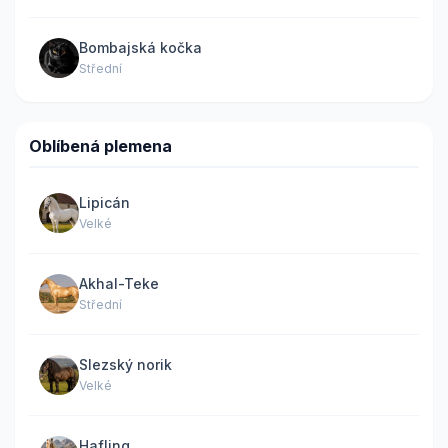
Bombajská kočka
Střední
Oblíbená plemena
Lipicán
Velké
Akhal-Teke
Střední
Slezský norik
Velké
Hafling