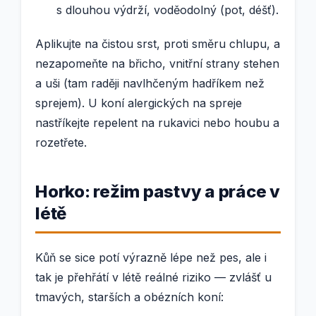
s dlouhou výdrží, voděodolný (pot, déšť).
Aplikujte na čistou srst, proti směru chlupu, a
nezapomeňte na břicho, vnitřní strany stehen
a uši (tam raději navlhčeným hadříkem než
sprejem). U koní alergických na spreje
nastříkejte repelent na rukavici nebo houbu a
rozetřete.
Horko: režim pastvy a práce v
létě
Kůň se sice potí výrazně lépe než pes, ale i
tak je přehřátí v létě reálné riziko — zvlášť u
tmavých, starších a obézních koní: