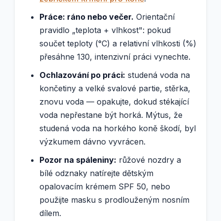
Práce: ráno nebo večer.
Orientační
pravidlo „teplota + vlhkost": pokud
součet teploty (°C) a relativní vlhkosti (%)
přesáhne 130, intenzivní práci vynechte.
Ochlazování po práci:
studená voda na
končetiny a velké svalové partie, stěrka,
znovu voda — opakujte, dokud stékající
voda nepřestane být horká. Mýtus, že
studená voda na horkého koně škodí, byl
výzkumem dávno vyvrácen.
Pozor na spáleniny:
růžové nozdry a
bílé odznaky natírejte dětským
opalovacím krémem SPF 50, nebo
použijte masku s prodlouženým nosním
dílem.