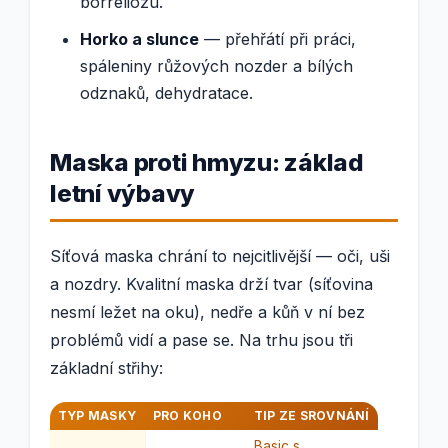
borreliózu.
Horko a slunce
— přehřátí při práci,
spáleniny růžových nozder a bílých
odznaků, dehydratace.
Maska proti hmyzu: základ
letní výbavy
Síťová maska chrání to nejcitlivější — oči, uši
a nozdry. Kvalitní maska drží tvar (síťovina
nesmí ležet na oku), nedře a kůň v ní bez
problémů vidí a pase se. Na trhu jsou tři
základní střihy:
TYP MASKY
PRO KOHO
TIP ZE SROVNÁNÍ
Basic s