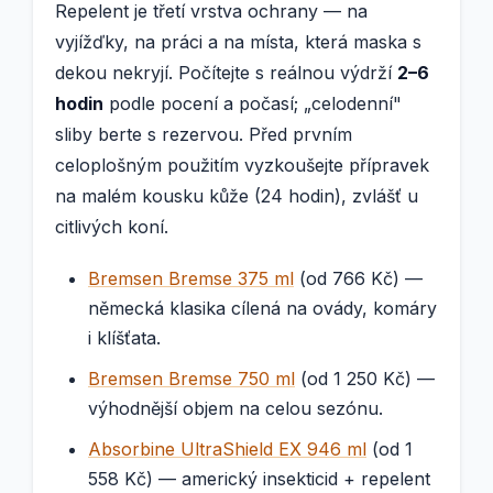
Repelent je třetí vrstva ochrany — na
vyjížďky, na práci a na místa, která maska s
dekou nekryjí. Počítejte s reálnou výdrží
2–6
hodin
podle pocení a počasí; „celodenní"
sliby berte s rezervou. Před prvním
celoplošným použitím vyzkoušejte přípravek
na malém kousku kůže (24 hodin), zvlášť u
citlivých koní.
Bremsen Bremse 375 ml
(od 766 Kč) —
německá klasika cílená na ovády, komáry
i klíšťata.
Bremsen Bremse 750 ml
(od 1 250 Kč) —
výhodnější objem na celou sezónu.
Absorbine UltraShield EX 946 ml
(od 1
558 Kč) — americký insekticid + repelent