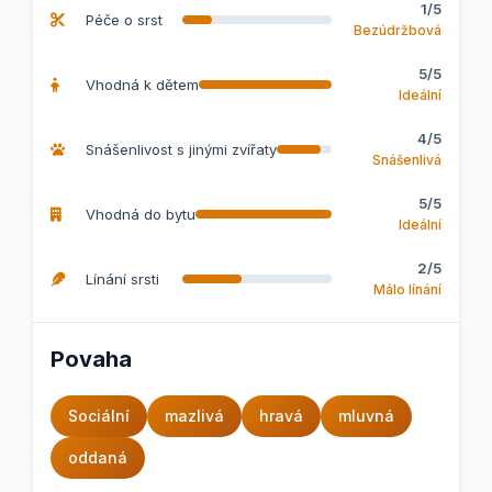
1/5
Péče o srst
Bezúdržbová
5/5
Vhodná k dětem
Ideální
4/5
Snášenlivost s jinými zvířaty
Snášenlivá
5/5
Vhodná do bytu
Ideální
2/5
Línání srsti
Málo línání
Povaha
Sociální
mazlivá
hravá
mluvná
oddaná