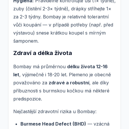
Hygiena:
Pravidelně kontrolujte uši (1× týdně),
zuby (čistění 2-3× týdně), drápky stříhejte 1×
za 2-3 týdny. Bombay je relativně tolerantní
vůči koupání — v případě potřeby (např. před
výstavou) snese krátkou koupel s mírným
šamponem.
Zdraví a délka života
Bombay má průměrnou
délku života 12-16
let
, výjimečně i 18-20 let. Plemeno je obecně
považováno za
zdravé a robustní
, ale díky
příbuznosti s burmskou kočkou má některé
predispozice.
Nejčastější zdravotní rizika u Bombay:
Burmese Head Defect (BHD)
— vzácná