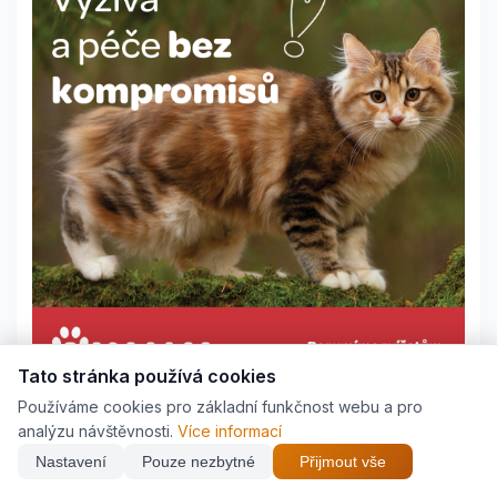
Tato stránka používá cookies
Používáme cookies pro základní funkčnost webu a pro
analýzu návštěvnosti.
Více informací
Nastavení
Pouze nezbytné
Přijmout vše