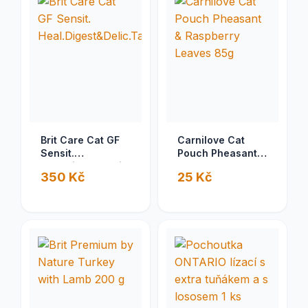
Brit Care Cat GF
Carnilove Cat
Sensit.
Pouch Pheasant &
Heal.Digest&Delic.Taste2kg
Raspberry Leaves
350 Kč
25 Kč
85g