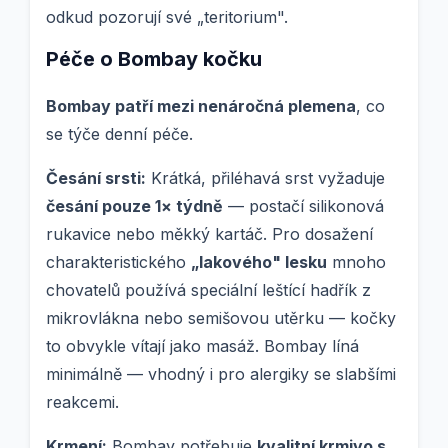
odkud pozorují své „teritorium".
Péče o Bombay kočku
Bombay patří mezi nenáročná plemena
, co
se týče denní péče.
Česání srsti:
Krátká, přiléhavá srst vyžaduje
česání pouze 1× týdně
— postačí silikonová
rukavice nebo měkký kartáč. Pro dosažení
charakteristického
„lakového" lesku
mnoho
chovatelů používá speciální leštící hadřík z
mikrovlákna nebo semišovou utěrku — kočky
to obvykle vítají jako masáž. Bombay líná
minimálně — vhodný i pro alergiky se slabšími
reakcemi.
Krmení:
Bombay potřebuje
kvalitní krmivo s