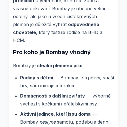
prohlídku
u veterináře, kontrolu zubů a
včasné očkování. Bombay je obecně velmi
odolný, ale jako u všech čistokrevných
plemen je důležité vybrat
odpovědného
chovatele
, který testuje rodiče na BHD a
HCM.
Pro koho je Bombay vhodný
Bombay je
ideální plemeno pro:
Rodiny s dětmi
— Bombay je trpělivý, snáší
hry, sám iniciuje interakci.
Domácnosti s dalšími zvířaty
— výborně
vychází s kočkami i přátelskými psy.
Aktivní jedince, kteří jsou doma
—
Bombay
neslyne
samotu, potřebuje denní