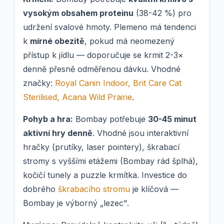
vysokým obsahem proteinu
(38-42 %) pro
udržení svalové hmoty. Plemeno má tendenci
k
mírné obezitě
, pokud má neomezený
přístup k jídlu — doporučuje se krmit 2-3×
denně přesně odměřenou dávku. Vhodné
značky:
Royal Canin Indoor, Brit Care Cat
Sterilised, Acana Wild Prairie
.
Pohyb a hra:
Bombay potřebuje
30-45 minut
aktivní hry denně
. Vhodné jsou interaktivní
hračky (prutíky, laser pointery), škrabací
stromy s vyššími etážemi (Bombay rád šplhá),
kočičí tunely a puzzle krmítka. Investice do
dobrého
škrabacího stromu
je klíčová —
Bombay je výborný „lezec".