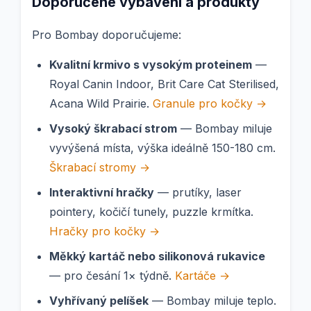
Doporučené vybavení a produkty
Pro Bombay doporučujeme:
Kvalitní krmivo s vysokým proteinem
—
Royal Canin Indoor, Brit Care Cat Sterilised,
Acana Wild Prairie.
Granule pro kočky →
Vysoký škrabací strom
— Bombay miluje
vyvýšená místa, výška ideálně 150-180 cm.
Škrabací stromy →
Interaktivní hračky
— prutíky, laser
pointery, kočičí tunely, puzzle krmítka.
Hračky pro kočky →
Měkký kartáč nebo silikonová rukavice
— pro česání 1× týdně.
Kartáče →
Vyhřívaný pelíšek
— Bombay miluje teplo.