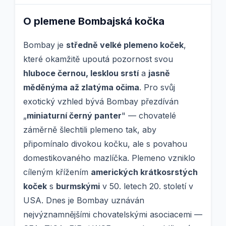
O plemene Bombajská kočka
Bombay je
středně velké plemeno koček
,
které okamžitě upoutá pozornost svou
hluboce černou, lesklou srstí
a
jasně
měděnýma až zlatýma očima
. Pro svůj
exotický vzhled bývá Bombay přezdíván
„
miniaturní černý panter
" — chovatelé
záměrně šlechtili plemeno tak, aby
připomínalo divokou kočku, ale s povahou
domestikovaného mazlíčka. Plemeno vzniklo
cíleným křížením
amerických krátkosrstých
koček
s
burmskými
v 50. letech 20. století v
USA. Dnes je Bombay uznáván
nejvýznamnějšími chovatelskými asociacemi —