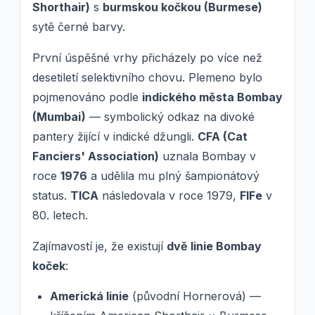
Shorthair)
s
burmskou kočkou (Burmese)
sytě černé barvy.
První úspěšné vrhy přicházely po více než
desetiletí selektivního chovu. Plemeno bylo
pojmenováno podle
indického města Bombay
(Mumbai)
— symbolický odkaz na divoké
pantery žijící v indické džungli.
CFA (Cat
Fanciers' Association)
uznala Bombay v
roce
1976
a udělila mu plný šampionátový
status.
TICA
následovala v roce 1979,
FIFe
v
80. letech.
Zajímavostí je, že existují
dvě linie Bombay
koček
:
Americká linie
(původní Hornerová) —