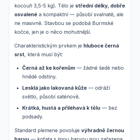
kocouři 3,5-5 kg). Tělo je
střední délky, dobře
osvalené
a kompaktní — působí svalnatě, ale
ne masivně. Stavbou se podobá Burmské
kočce, jen je o něco mohutnější.
Charakteristickým prvkem je
hluboce černá
srst
, která musí být:
Černá až ke kořenům
— žádné šedé nebo
hnědé odstíny.
Lesklá jako lakovaná kůže
— odráží
světlo, působí saténově.
Krátká, hustá a přiléhavá k tělu
— bez
podsady.
Standard plemene povoluje
výhradně černou
barvu
— koťata s jinou barvou jsou zařazena