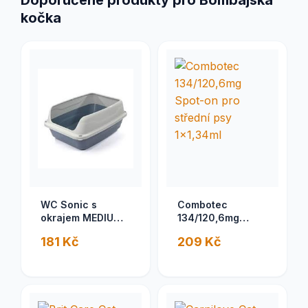
Doporučené produkty pro Bombajská
kočka
WC Sonic s
Combotec
okrajem MEDIUM
134/120,6mg
44,5 x 34 x 18,5
Spot-on pro
181 Kč
209 Kč
cm
střední psy
1x1,34ml