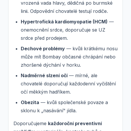
vrozená vada hlavy, dědičná po burmské
linii. Odpovědní chovatelé testují rodiče.
Hypertrofická kardiomyopatie (HCM)
—
onemocnění srdce, doporučuje se UZ
srdce před prodejem.
Dechové problémy
— kvůli krátkému nosu
může mít Bombay občasné chrápání nebo
zhoršené dýchání v horku.
Nadměrné slzení očí
— mírné, ale
chovatelé doporučují každodenní vyčištění
očí měkkým hadříkem.
Obezita
— kvůli společenské povaze a
sklonu k „nasávání" jídla.
Doporučujeme
každoroční preventivní