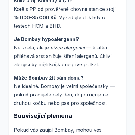
Kolik stojí Bombay v ČR?
Kotě s PP od prověřené chovné stanice stojí
15 000-35 000 Kč
. Vyžadujte doklady o
testech HCM a BHD.
Je Bombay hypoalergenní?
Ne zcela, ale je
nízce alergenní
— krátká
přiléhavá srst snižuje šíření alergenů. Citliví
alergici by měli kočku nejprve potkat.
Může Bombay žít sám doma?
Ne ideálně. Bombay je velmi společenský —
pokud pracujete celý den, doporučujeme
druhou kočku nebo psa pro společnost.
Související plemena
Pokud vás zaujal Bombay, mohou vás