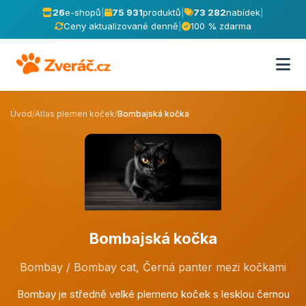
26
e-shopů
|
75 931
produktů
|
73 282
nabídek
|
Ceny aktualizované denně
|
100 % zdarma
Úvod
/
Atlas plemen koček
/
Bombajská kočka
Bombajská kočka
Bombay / Bombay cat, Černá panter mezi kočkami
Bombay je středně velké plemeno koček s lesklou černou