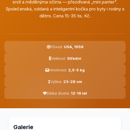
srstí a měděnýma očima — přezdívaná „mini panter".
Společenská, oddaná a inteligentní kočka pro byty i rodiny s
dětmi. Cena 15-35 tis. Kč.
Původ:
USA, 1958
Velikost:
Střední
Hmotnost:
2,5-5 kg
Výška:
23-28 cm
Délka života:
12-16 let
Galerie