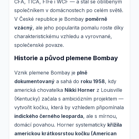
CFA, TICA, FIFe i WCF — a stal se oblíbeným
společníkem v domácnostech po celém světě.
V České republice je Bombay
poměrně
vzácný
, ale jeho popularita pomalu roste díky
charakteristickému vzhledu a vyrovnané,
společenské povaze.
Historie a původ plemene Bombay
Vznik plemene Bombay je
plně
dokumentovaný
a sahá do
roku 1958
, kdy
americká chovatelka
Nikki Horner
z Louisville
(Kentucky) začala s ambiciózním projektem —
vytvořit kočku, která by vzhledem připomínala
indického černého leoparda
, ale s mírnou,
domácí povahou. Horner systematicky
křížila
americkou krátkosrstou kočku (American