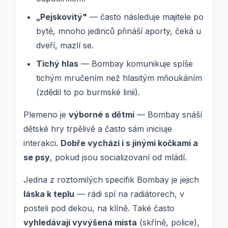
„Pejskovitý"
— často následuje majitele po
bytě, mnoho jedinců přináší aporty, čeká u
dveří, mazlí se.
Tichý hlas
— Bombay komunikuje spíše
tichým mručením než hlasitým mňoukáním
(zdědil to po burmské linii).
Plemeno je
výborné s dětmi
— Bombay snáší
dětské hry trpělivě a často sám iniciuje
interakci.
Dobře vychází i s jinými kočkami a
se psy
, pokud jsou socializovaní od mládí.
Jedna z roztomilých specifik Bombay je jejich
láska k teplu
— rádi spí na radiátorech, v
posteli pod dekou, na klíně. Také často
vyhledávají vyvýšená místa
(skříně, police),