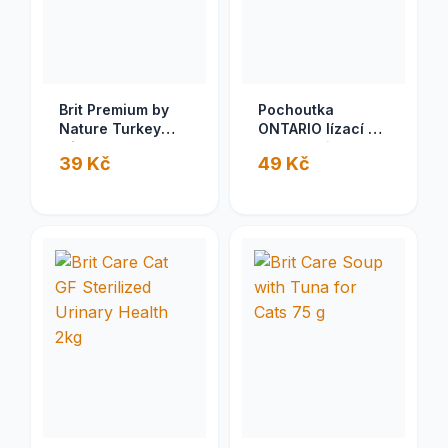
Brit Premium by
Pochoutka
Nature Turkey
ONTARIO lízací s
with Lamb 200 g
extra tuňákem a s
39 Kč
49 Kč
lososem 1 ks