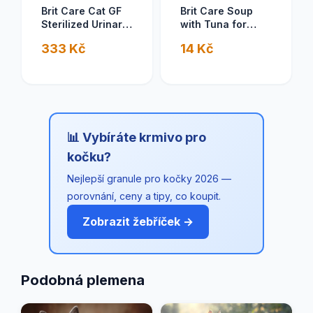
Brit Care Cat GF
Brit Care Soup
Sterilized Urinary
with Tuna for
Health 2kg
Cats 75 g
333 Kč
14 Kč
📊 Vybíráte krmivo pro
kočku?
Nejlepší granule pro kočky 2026 —
porovnání, ceny a tipy, co koupit.
Zobrazit žebříček →
Podobná plemena