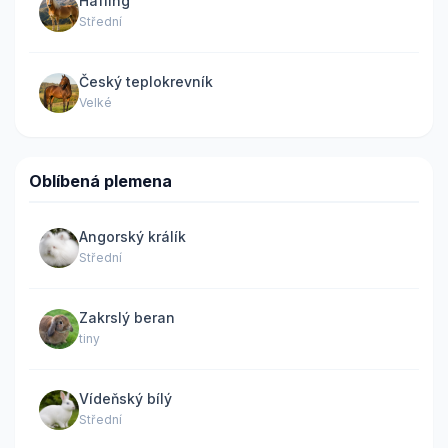
Hafling
Střední
Český teplokrevník
Velké
Oblíbená plemena
Angorský králík
Střední
Zakrslý beran
tiny
Vídeňský bílý
Střední