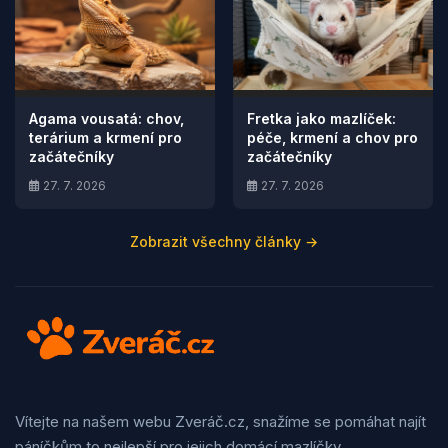
Agama vousatá: chov,
Fretka jako mazlíček:
terárium a krmení pro
péče, krmení a chov pro
začátečníky
začátečníky
27. 7. 2026
27. 7. 2026
Zobrazit všechny články →
Vítejte na našem webu Zveráč.cz, snažíme se pomáhat najít
páníčkům to nejlepší pro jejich domácí mazlíčky.