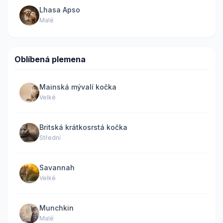
Lhasa Apso
Malé
Oblíbená plemena
Mainská mývalí kočka
Velké
Britská krátkosrstá kočka
Střední
Savannah
Velké
Munchkin
Malé