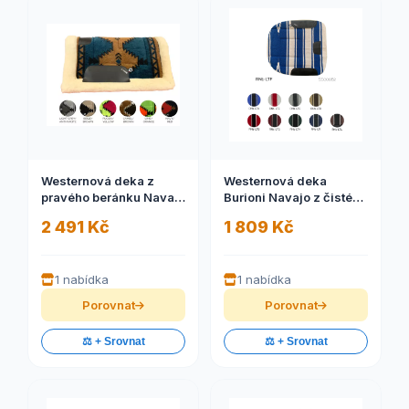
Westernová deka z
Westernová deka
pravého beránku Navajo
Burioni Navajo z čisté
Burioni
vlny
2 491 Kč
1 809 Kč
1 nabídka
1 nabídka
Porovnat
Porovnat
⚖️ + Srovnat
⚖️ + Srovnat