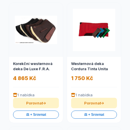
Korekční westernová
Westernová deka
deka De Luxe F.R.A.
Cordura Tinta Unita
4 865 Kč
1 750 Kč
1 nabídka
1 nabídka
Porovnat
Porovnat
⚖️ + Srovnat
⚖️ + Srovnat