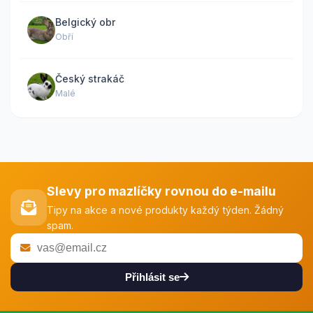
Belgický obr
Obří
Český strakáč
Malé
Slevy pro mazlíčky rovnou do e-mailu
Tipy na akce a nové produkty každý týden. Žádný
spam.
Přihlásit se