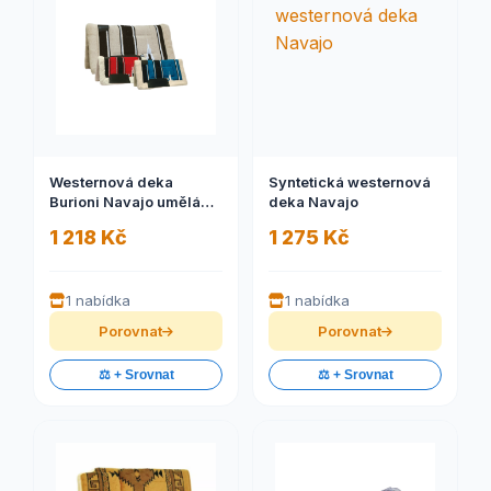
Westernová deka
Syntetická westernová
Burioni Navajo umělá
deka Navajo
vlna
1 218 Kč
1 275 Kč
1 nabídka
1 nabídka
Porovnat
Porovnat
⚖️ + Srovnat
⚖️ + Srovnat