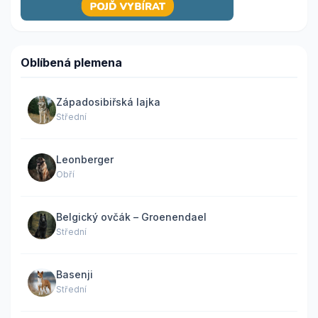
Oblíbená plemena
Západosibiřská lajka
Střední
Leonberger
Obří
Belgický ovčák – Groenendael
Střední
Basenji
Střední