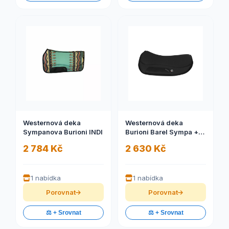
Westernová deka
Westernová deka
Sympanova Burioni INDI
Burioni Barel Sympa +
TexTech
2 784 Kč
2 630 Kč
1 nabídka
1 nabídka
Porovnat
Porovnat
⚖️ + Srovnat
⚖️ + Srovnat