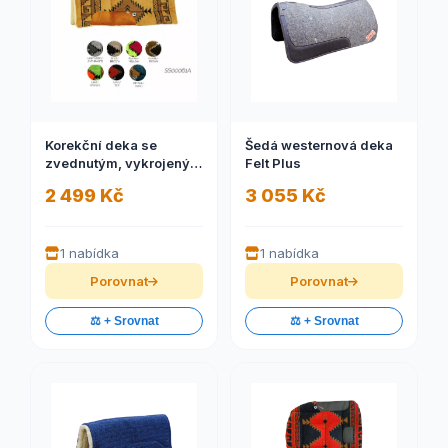
Korekční deka se
Šedá westernová deka
zvednutým, vykrojeným
Felt Plus
kohoutkem Navajo
2 499 Kč
3 055 Kč
pravý beránek
1 nabídka
1 nabídka
Porovnat
Porovnat
⚖️ + Srovnat
⚖️ + Srovnat