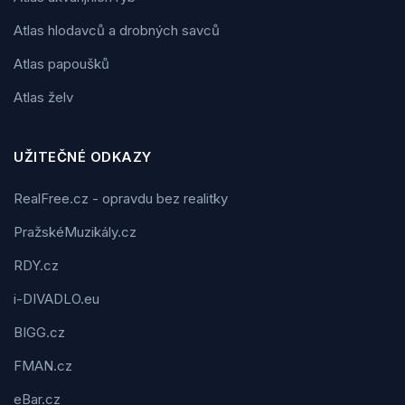
Atlas hlodavců a drobných savců
Atlas papoušků
Atlas želv
UŽITEČNÉ ODKAZY
RealFree.cz - opravdu bez realitky
PražskéMuzikály.cz
RDY.cz
i-DIVADLO.eu
BIGG.cz
FMAN.cz
eBar.cz