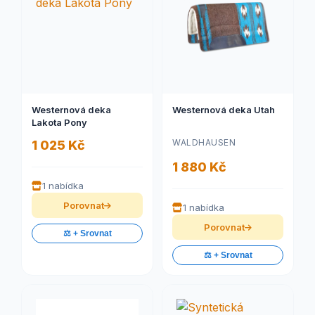
Westernová deka
Westernová deka Utah
Lakota Pony
WALDHAUSEN
1 025 Kč
1 880 Kč
1 nabídka
Porovnat
1 nabídka
Porovnat
⚖️ + Srovnat
⚖️ + Srovnat