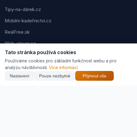
Tipy-na-dárek.cz
Mobilní-kadeřnictví.cz
RealFree.sk
Web-clever.cz
Tato stránka používá cookies
Kvízov.cz
Používáme cookies pro základní funkčnost webu a pro
Karavaning.net
analýzu návštěvnosti.
Více informací
Nastavení
Pouze nezbytné
Přijmout vše
CVčko.eu
Podmínky použití
Ochrana osobních údajů
Cookies
Jak vyděláváme (affiliate)
© 2026 Zveráč.cz. Všechna práva vyhrazena. | Vytvořil
Pavel
Jirouš