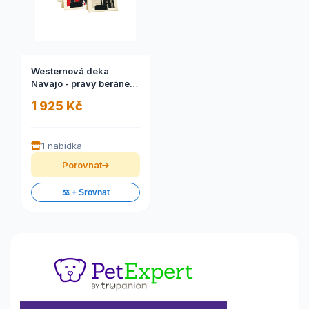
Westernová deka
Navajo - pravý beránek
vícebarevná
1 925 Kč
1 nabídka
Porovnat
⚖️ + Srovnat