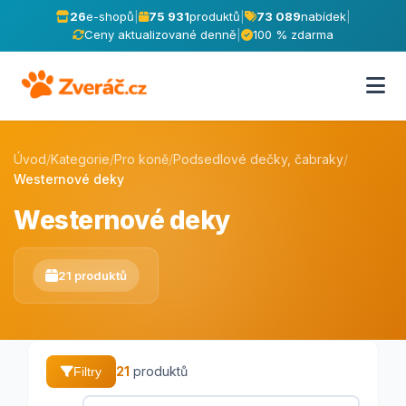
26
e-shopů
|
75 931
produktů
|
73 089
nabídek
|
Ceny aktualizované denně
|
100 % zdarma
Úvod
/
Kategorie
/
Pro koně
/
Podsedlové dečky, čabraky
/
Westernové deky
Westernové deky
21 produktů
21
produktů
Filtry