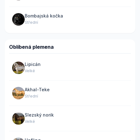
Bombajská kočka
Střední
Oblíbená plemena
Lipicán
Velké
Akhal-Teke
Střední
Slezský norik
Velké