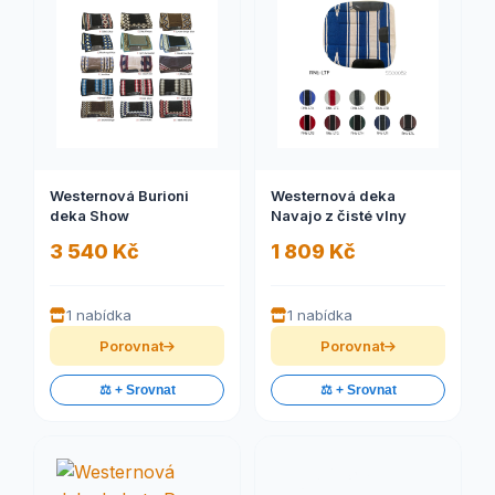
Westernová Burioni
Westernová deka
deka Show
Navajo z čisté vlny
3 540 Kč
1 809 Kč
1 nabídka
1 nabídka
Porovnat
Porovnat
⚖️ + Srovnat
⚖️ + Srovnat