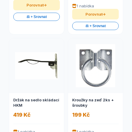
Porovnat
1 nabídka
Porovnat
⚖️ + Srovnat
⚖️ + Srovnat
Držák na sedlo skládací
Kroužky na zeď 2ks +
HKM
šroubky
419 Kč
199 Kč
1 nabídka
1 nabídka