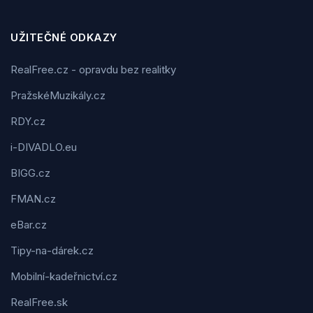
UŽITEČNÉ ODKAZY
RealFree.cz - opravdu bez realitky
PražskéMuzikály.cz
RDY.cz
i-DIVADLO.eu
BIGG.cz
FMAN.cz
eBar.cz
Tipy-na-dárek.cz
Mobilní-kadeřnictví.cz
RealFree.sk