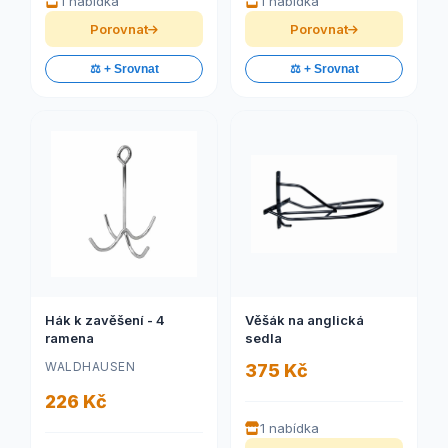
1 nabídka
1 nabídka
Porovnat
Porovnat
⚖️ + Srovnat
⚖️ + Srovnat
Hák k zavěšení - 4
Věšák na anglická
ramena
sedla
WALDHAUSEN
375 Kč
226 Kč
1 nabídka