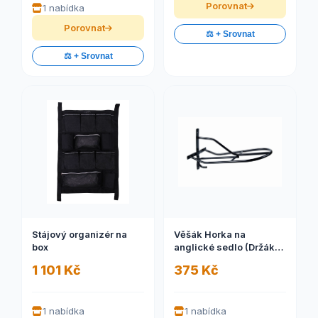
Porovnat
1 nabídka
Porovnat
⚖️ + Srovnat
⚖️ + Srovnat
Stájový organizér na
Věšák Horka na
box
anglické sedlo (Držák
na sedlo)
1 101 Kč
375 Kč
1 nabídka
1 nabídka