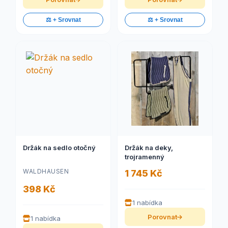
⚖️ + Srovnat
⚖️ + Srovnat
Držák na sedlo otočný
Držák na deky,
trojramenný
WALDHAUSEN
1 745 Kč
398 Kč
1 nabídka
Porovnat
1 nabídka