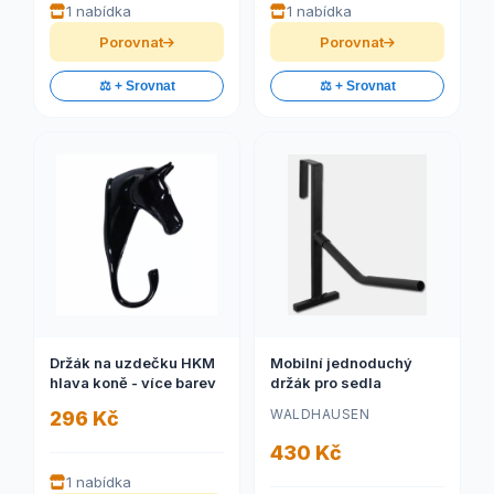
1 nabídka
1 nabídka
Porovnat
Porovnat
⚖️ + Srovnat
⚖️ + Srovnat
Držák na uzdečku HKM
Mobilní jednoduchý
hlava koně - více barev
držák pro sedla
WALDHAUSEN
296 Kč
430 Kč
1 nabídka