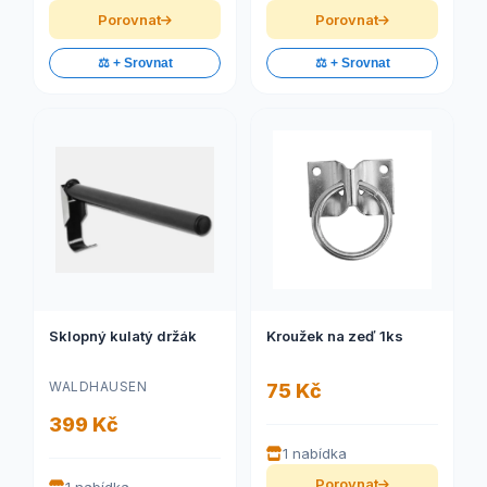
Porovnat
Porovnat
⚖️ + Srovnat
⚖️ + Srovnat
Sklopný kulatý držák
Kroužek na zeď 1ks
WALDHAUSEN
75 Kč
399 Kč
1 nabídka
Porovnat