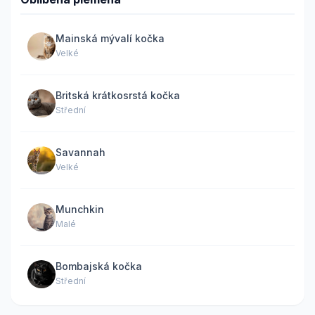
Mainská mývalí kočka
Velké
Britská krátkosrstá kočka
Střední
Savannah
Velké
Munchkin
Malé
Bombajská kočka
Střední