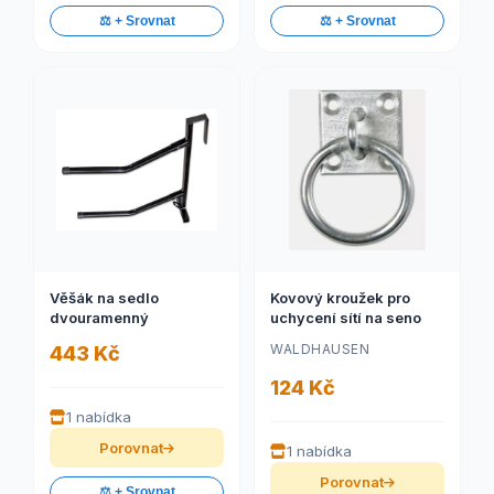
⚖️ + Srovnat
⚖️ + Srovnat
Věšák na sedlo
Kovový kroužek pro
dvouramenný
uchycení sítí na seno
WALDHAUSEN
443 Kč
124 Kč
1 nabídka
Porovnat
1 nabídka
Porovnat
⚖️ + Srovnat