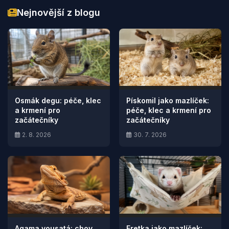
Nejnovější z blogu
Osmák degu: péče, klec
Pískomil jako mazlíček:
a krmení pro
péče, klec a krmení pro
začátečníky
začátečníky
2. 8. 2026
30. 7. 2026
Agama vousatá: chov,
Fretka jako mazlíček: