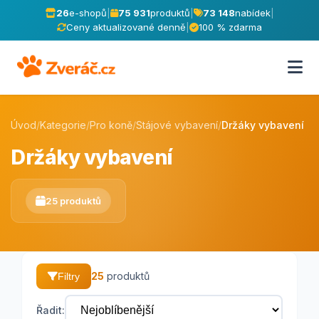
26
e-shopů
|
75 931
produktů
|
73 148
nabídek
|
Ceny aktualizované denně
|
100 % zdarma
Úvod
/
Kategorie
/
Pro koně
/
Stájové vybavení
/
Držáky vybavení
Držáky vybavení
25 produktů
25
produktů
Filtry
Řadit: