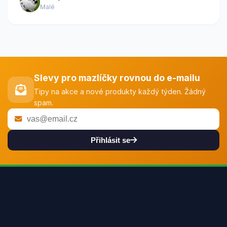
Malé
Slevy pro mazlíčky rovnou do e-mailu
Tipy na akce a nové produkty každý týden. Žádný
spam.
Přihlásit se