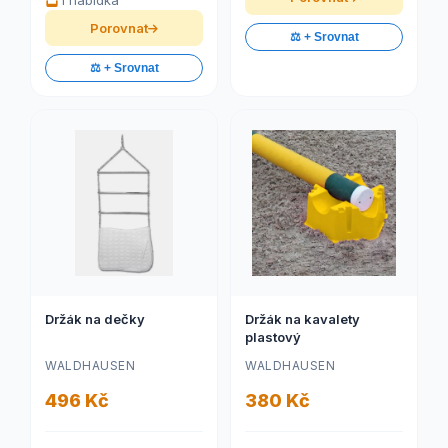
1 nabídka
Porovnat
⚖️ + Srovnat
⚖️ + Srovnat
Držák na dečky
Držák na kavalety
plastový
WALDHAUSEN
WALDHAUSEN
496 Kč
380 Kč