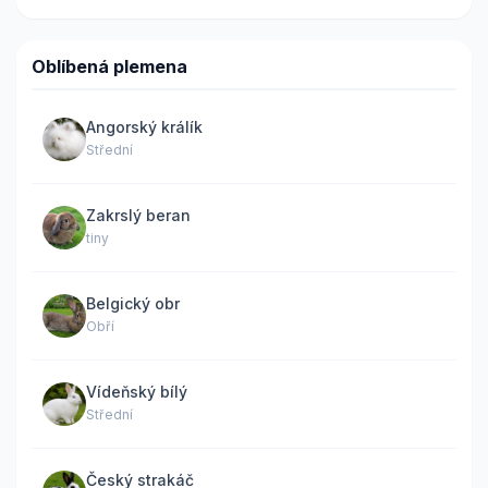
Oblíbená plemena
Angorský králík
Střední
Zakrslý beran
tiny
Belgický obr
Obří
Vídeňský bílý
Střední
Český strakáč