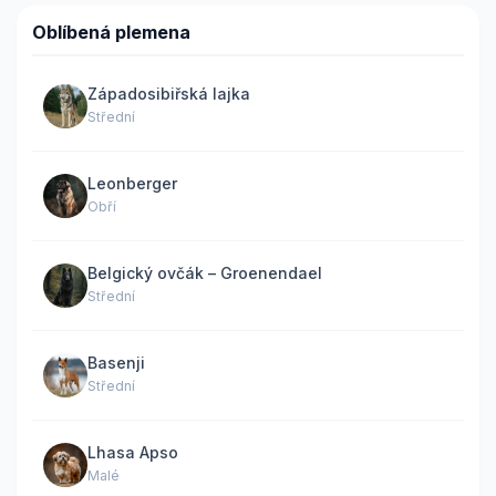
Oblíbená plemena
Západosibiřská lajka
Střední
Leonberger
Obří
Belgický ovčák – Groenendael
Střední
Basenji
Střední
Lhasa Apso
Malé