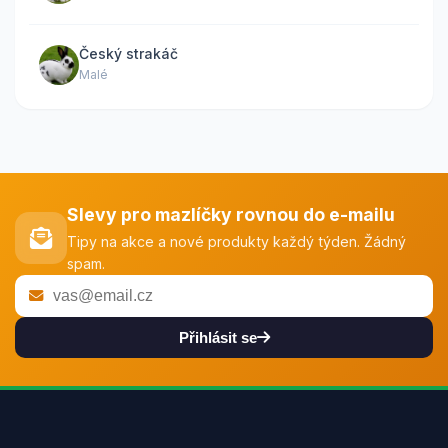
Český strakáč
Malé
Slevy pro mazlíčky rovnou do e-mailu
Tipy na akce a nové produkty každý týden. Žádný
spam.
Přihlásit se