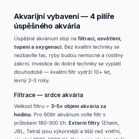
Akvarijní vybavení — 4 pilíře
úspěšného akvária
Úspěšné akvárium stojí na
filtraci, osvětlení,
topení a oxygenaci
. Bez kvalitní techniky se
nezbavíte řas, ryby budou nemocné a rostliny
zakrní. Investice do dobré techniky se vyplatí
dlouhodobě — kvalitní filtr vydrží 10+ let,
levný 2–3 roky.
Filtrace — srdce akvária
Velikost filtru =
3–5× objem akvária za
hodinu
. Pro 60litr akvárium volte filtr s
průtokem 180–300 l/h.
Externí filtry
(Eheim,
JBL, Tetra) jsou výkonnější a tišší než vnitřní,