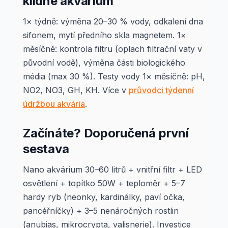
klidné akvárium
1× týdně: výměna 20–30 % vody, odkalení dna
sifonem, mytí předního skla magnetem. 1×
měsíčně: kontrola filtru (oplach filtrační vaty v
původní vodě), výměna části biologického
média (max 30 %). Testy vody 1× měsíčně: pH,
NO2, NO3, GH, KH. Více v
průvodci týdenní
údržbou akvária
.
Začínáte? Doporučená první
sestava
Nano akvárium 30–60 litrů + vnitřní filtr + LED
osvětlení + topítko 50W + teploměr + 5–7
hardy ryb (neonky, kardinálky, paví očka,
pancéřníčky) + 3–5 nenáročných rostlin
(anubias, mikrocrypta, valisnerie). Investice