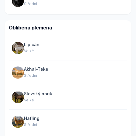
Střední
Oblíbená plemena
Lipicán
Velké
Akhal-Teke
Střední
Slezský norik
Velké
Hafling
Střední