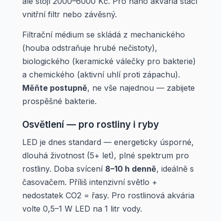
ale stojí 2000–6000 Kč. Pro nano akvária stačí
vnitřní filtr nebo závěsný.
Filtrační médium se skládá z mechanického
(houba odstraňuje hrubé nečistoty),
biologického (keramické válečky pro bakterie)
a chemického (aktivní uhlí proti zápachu).
Měňte postupně
, ne vše najednou — zabijete
prospěšné bakterie.
Osvětlení — pro rostliny i ryby
LED je dnes standard — energeticky úsporné,
dlouhá životnost (5+ let), plné spektrum pro
rostliny. Doba svícení
8–10 h denně
, ideálně s
časovačem. Příliš intenzivní světlo +
nedostatek CO2 = řasy. Pro rostlinová akvária
volte 0,5–1 W LED na 1 litr vody.