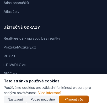
Atlas papoušků
Atlas želv
UŽITEČNÉ ODKAZY
RealFree.cz - opravdu bez realitky
PražskéMuzikály.cz
RDY.cz
i-DIVADLO.eu
BIGG.cz
Tato stránka používá cookies
FMAN.cz
Používáme cookies pro základní funkčnost webu a pro
eBar.cz
analýzu návštěvnosti.
Více informací
Nastavení
Pouze nezbytné
Přijmout vše
Tipy-na-dárek.cz