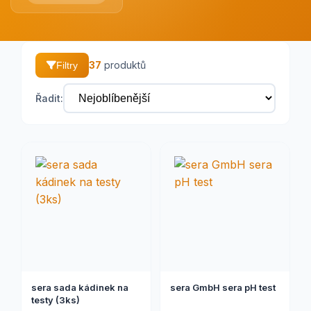
37
produktů
Filtry
Řadit:
sera sada kádinek na
sera GmbH sera pH test
testy (3ks)