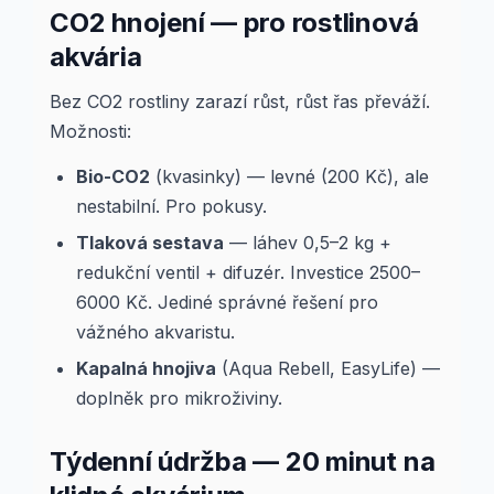
CO2 hnojení — pro rostlinová
akvária
Bez CO2 rostliny zarazí růst, růst řas převáží.
Možnosti:
Bio-CO2
(kvasinky) — levné (200 Kč), ale
nestabilní. Pro pokusy.
Tlaková sestava
— láhev 0,5–2 kg +
redukční ventil + difuzér. Investice 2500–
6000 Kč. Jediné správné řešení pro
vážného akvaristu.
Kapalná hnojiva
(Aqua Rebell, EasyLife) —
doplněk pro mikroživiny.
Týdenní údržba — 20 minut na