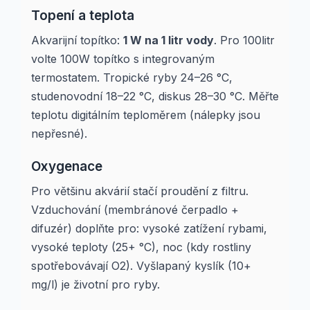
Topení a teplota
Akvarijní topítko:
1 W na 1 litr vody
. Pro 100litr
volte 100W topítko s integrovaným
termostatem. Tropické ryby 24–26 °C,
studenovodní 18–22 °C, diskus 28–30 °C. Měřte
teplotu digitálním teploměrem (nálepky jsou
nepřesné).
Oxygenace
Pro většinu akvárií stačí proudění z filtru.
Vzduchování (membránové čerpadlo +
difuzér) doplňte pro: vysoké zatížení rybami,
vysoké teploty (25+ °C), noc (kdy rostliny
spotřebovávají O2). Vyšlapaný kyslík (10+
mg/l) je životní pro ryby.