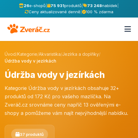
26
e-shopů
|
75 931
produktů
|
73 248
nabídek
|
Ceny aktualizované denně
|
100 % zdarma
Úvod
/
Kategorie
/
Akvaristika
/
Jezírka a doplňky
/
Údržba vody v jezírkách
Údržba vody v jezírkách
Kategorie Údržba vody v jezírkách obsahuje 32+
produktů od 172 Kč pro vašeho mazlíčka. Na
Zveráč.cz srovnáme ceny napříč 13 ověřenými e-
shopy a pomůžeme vám najít nejvýhodnější nabídku.
37 produktů