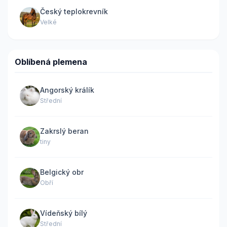
Český teplokrevník
Velké
Oblíbená plemena
Angorský králík
Střední
Zakrslý beran
tiny
Belgický obr
Obří
Vídeňský bílý
Střední