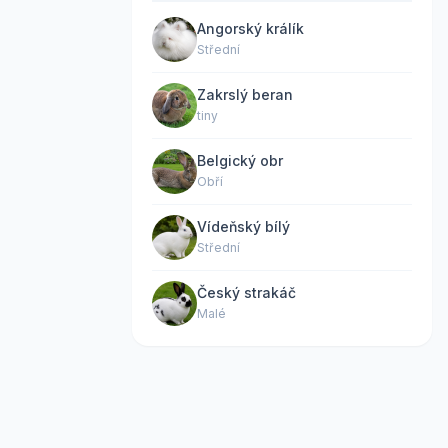
Angorský králík
Střední
Zakrslý beran
tiny
Belgický obr
Obří
Vídeňský bílý
Střední
Český strakáč
Malé