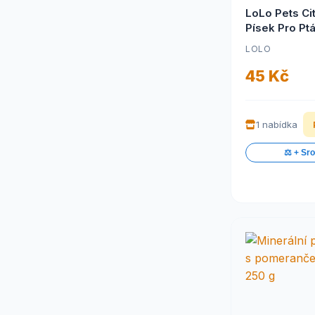
LoLo Pets Ci
Písek Pro Pt
LOLO
45 Kč
1 nabídka
⚖️ + Sr