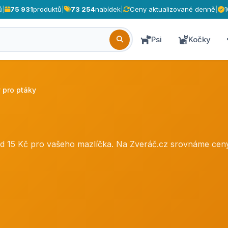
ů
|
75 931
produktů
|
73 254
nabídek
|
Ceny aktualizované denně
|
Psi
Kočky
 pro ptáky
 od 15 Kč pro vašeho mazlíčka. Na Zveráč.cz srovnáme c