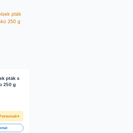
ek pták s
o 250 g
Porovnat
ovnat