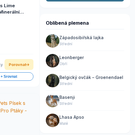
s Lime
Minerální
o Ptáky - 35 g
Oblíbená plemena
Západosibiřská lajka
Střední
Leonberger
Obří
ky
Porovnat
 + Srovnat
Belgický ovčák – Groenendael
Střední
Basenji
Střední
Lhasa Apso
Malé