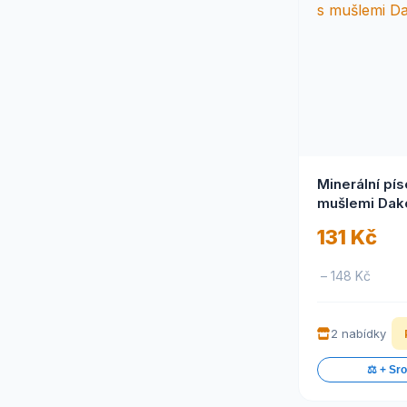
Minerální pís
mušlemi Dako
131 Kč
– 148 Kč
2 nabídky
⚖️ + Sr