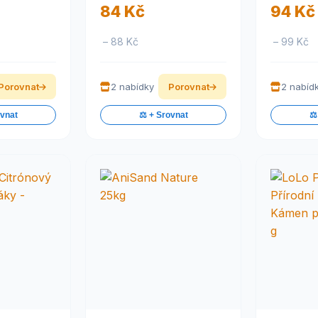
84 Kč
94 Kč
– 88 Kč
– 99 Kč
Porovnat
2 nabídky
Porovnat
2 nabíd
ovnat
⚖️ + Srovnat
⚖️