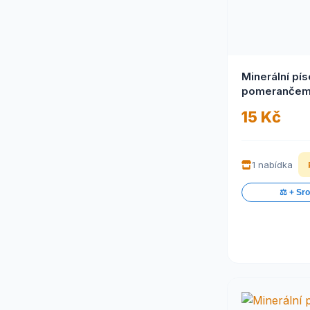
Minerální pís
pomerančem
g
15 Kč
1 nabídka
⚖️ + Sr