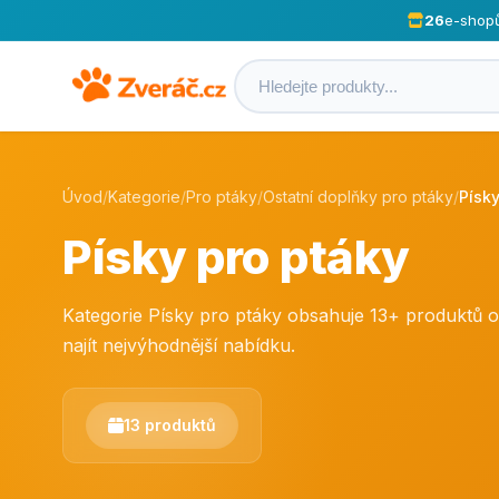
26
e-shop
Úvod
/
Kategorie
/
Pro ptáky
/
Ostatní doplňky pro ptáky
/
Písky
Písky pro ptáky
Kategorie Písky pro ptáky obsahuje 13+ produktů
najít nejvýhodnější nabídku.
13 produktů