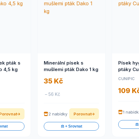
ek pták s
Minerální písek s
Písek hy
 4,5 kg
mušlemi pták Dako 1 kg
ptáky Cu
CUNIPIC
35 Kč
109 K
– 56 Kč
1 nabíd
Porovnat
2 nabídky
Porovnat
⚖️
ovnat
⚖️ + Srovnat