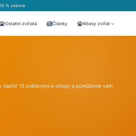
100 % zdarma
Ostatní zvířata
Články
Atlasy zvířat
eny napříč 13 ověřenými e-shopy a pomůžeme vám