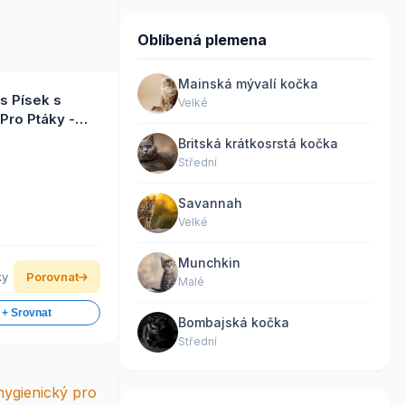
Oblíbená plemena
Mainská mývalí kočka
s Písek s
Velké
Pro Ptáky -
Britská krátkosrstá kočka
Střední
Savannah
Velké
Munchkin
ky
Porovnat
Malé
 + Srovnat
Bombajská kočka
Střední