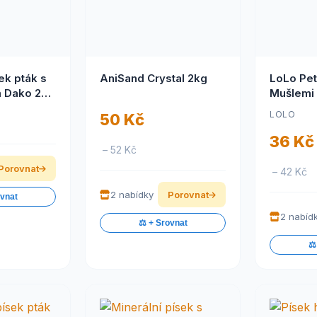
ek pták s
AniSand Crystal 2kg
LoLo Pet
 Dako 250
Mušlemi 
1500g
LOLO
50 Kč
36 Kč
– 52 Kč
Porovnat
– 42 Kč
2 nabídky
Porovnat
ovnat
2 nabíd
⚖️ + Srovnat
⚖️