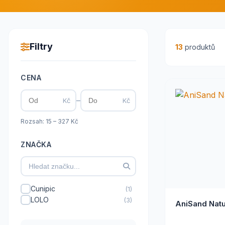
Filtry
13
produktů
CENA
–
Kč
Kč
Rozsah: 15 – 327 Kč
ZNAČKA
Cunipic
(1)
LOLO
(3)
AniSand Nat