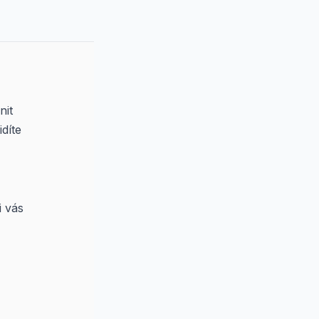
nit
díte
i vás