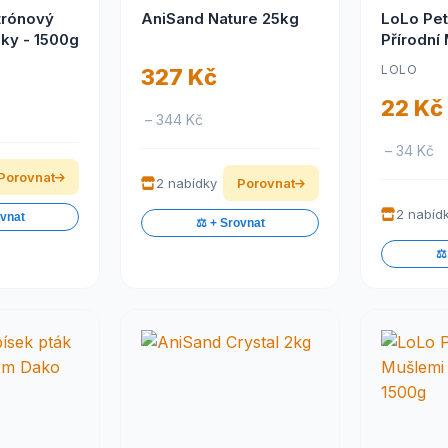
trónový
AniSand Nature 25kg
LoLo Pet
áky - 1500g
Přírodní 
Kámen pr
LOLO
327 Kč
22 Kč
– 344 Kč
– 34 Kč
Porovnat
2 nabídky
Porovnat
2 nabíd
ovnat
⚖️ + Srovnat
⚖️