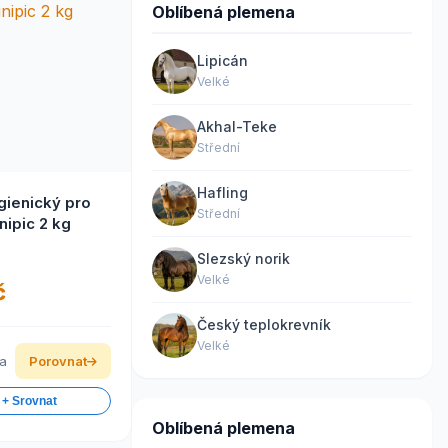
Oblíbená plemena
Lipicán
Velké
Akhal-Teke
Střední
Hafling
gienický pro
Střední
nipic 2 kg
Slezský norik
Velké
č
Český teplokrevník
Velké
ka
Porovnat
 + Srovnat
Oblíbená plemena