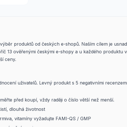
 výběr produktů od českých e-shopů. Naším cílem je usnad
íč 13 ověřenými českými e-shopy a u každého produktu vi
ší ceny.
nocení uživatelů. Levný produkt s 5 negativními recenzem
řte před koupí, vždy raději o číslo větší než menší.
stí, dlouhá životnost
rmiva, vitamíny vyžadujte FAMI-QS / GMP