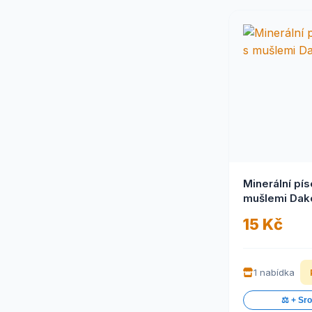
Minerální pís
mušlemi Dak
15 Kč
1 nabídka
⚖️ + Sr