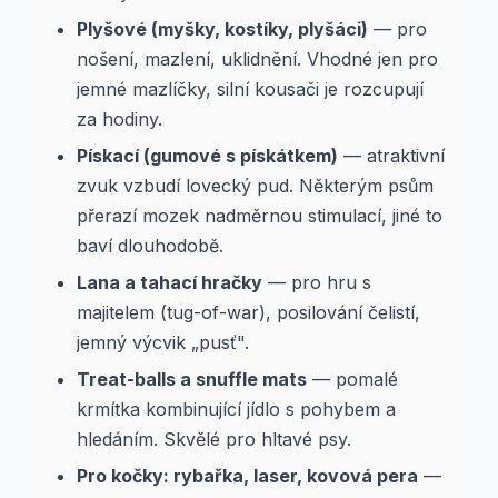
Plyšové (myšky, kostíky, plyšáci)
— pro
nošení, mazlení, uklidnění. Vhodné jen pro
jemné mazlíčky, silní kousači je rozcupují
za hodiny.
Pískací (gumové s pískátkem)
— atraktivní
zvuk vzbudí lovecký pud. Některým psům
přerazí mozek nadměrnou stimulací, jiné to
baví dlouhodobě.
Lana a tahací hračky
— pro hru s
majitelem (tug-of-war), posilování čelistí,
jemný výcvik „pusť".
Treat-balls a snuffle mats
— pomalé
krmítka kombinující jídlo s pohybem a
hledáním. Skvělé pro hltavé psy.
Pro kočky: rybařka, laser, kovová pera
—