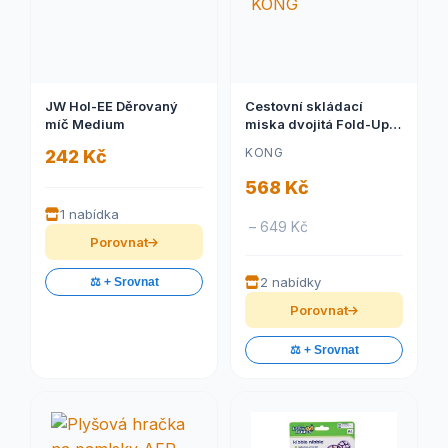
JW Hol-EE Děrovaný
Cestovní skládací
míč Medium
miska dvojitá Fold-Up
KONG
KONG
242 Kč
568 Kč
1 nabídka
– 649 Kč
Porovnat
2 nabídky
⚖️ + Srovnat
Porovnat
⚖️ + Srovnat