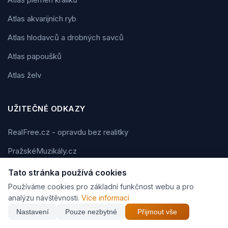
Atlas akvarijních ryb
Atlas hlodavců a drobných savců
Atlas papoušků
Atlas želv
UŽITEČNÉ ODKAZY
RealFree.cz - opravdu bez realitky
PražskéMuzikály.cz
RDY.cz
Tato stránka používá cookies
Používáme cookies pro základní funkčnost webu a pro
i-DIVADLO.eu
analýzu návštěvnosti.
Více informací
BIGG.cz
Nastavení
Pouze nezbytné
Přijmout vše
FMAN.cz