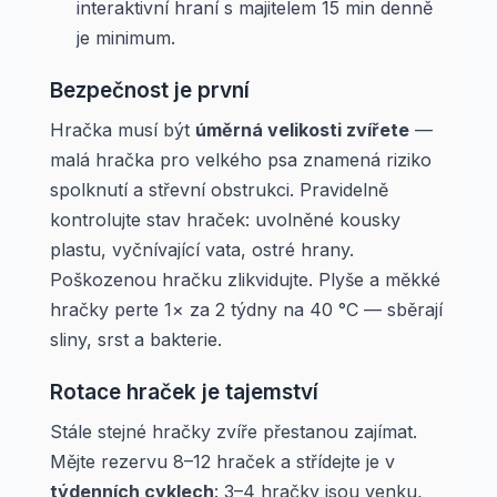
interaktivní hraní s majitelem 15 min denně
je minimum.
Bezpečnost je první
Hračka musí být
úměrná velikosti zvířete
—
malá hračka pro velkého psa znamená riziko
spolknutí a střevní obstrukci. Pravidelně
kontrolujte stav hraček: uvolněné kousky
plastu, vyčnívající vata, ostré hrany.
Poškozenou hračku zlikvidujte. Plyše a měkké
hračky perte 1× za 2 týdny na 40 °C — sběrají
sliny, srst a bakterie.
Rotace hraček je tajemství
Stále stejné hračky zvíře přestanou zajímat.
Mějte rezervu 8–12 hraček a střídejte je v
týdenních cyklech
: 3–4 hračky jsou venku,