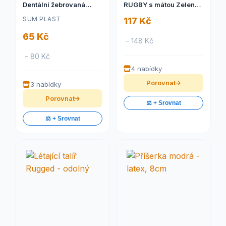
Dentální žebrovaná
RUGBY s mátou Zelený
plovací 12cm SP
11cm TR
SUM PLAST
117 Kč
65 Kč
– 148 Kč
– 80 Kč
4 nabídky
Porovnat
3 nabídky
Porovnat
⚖️ + Srovnat
⚖️ + Srovnat