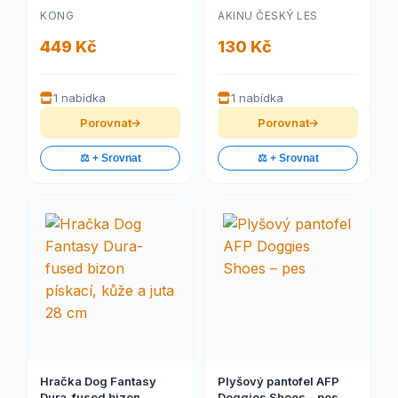
Shimmy Spider M
psy Barva: Hnědá
KONG
AKINU ČESKÝ LES
449 Kč
130 Kč
1 nabídka
1 nabídka
Porovnat
Porovnat
⚖️ + Srovnat
⚖️ + Srovnat
Hračka Dog Fantasy
Plyšový pantofel AFP
Dura-fused bizon
Doggies Shoes – pes