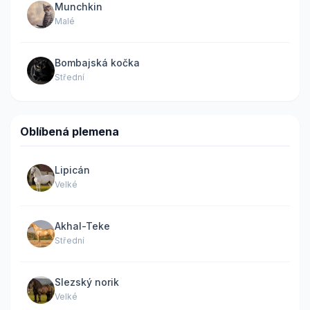
Munchkin
Malé
Bombajská kočka
Střední
Oblíbená plemena
Lipicán
Velké
Akhal-Teke
Střední
Slezský norik
Velké