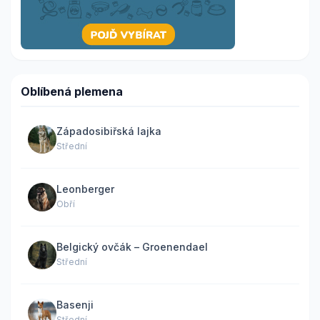
Oblíbená plemena
Západosibiřská lajka
Střední
Leonberger
Obří
Belgický ovčák – Groenendael
Střední
Basenji
Střední