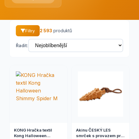
2 593
produktů
Filtry
Řadit:
KONG Hračka textil
Akinu ČESKÝ LES
Kong Halloween
smrček s provazem pro