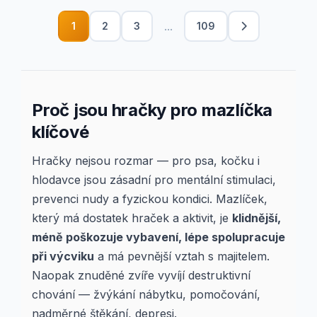
...
1
2
3
109
Proč jsou hračky pro mazlíčka
klíčové
Hračky nejsou rozmar — pro psa, kočku i
hlodavce jsou zásadní pro mentální stimulaci,
prevenci nudy a fyzickou kondici. Mazlíček,
který má dostatek hraček a aktivit, je
klidnější,
méně poškozuje vybavení, lépe spolupracuje
při výcviku
a má pevnější vztah s majitelem.
Naopak znuděné zvíře vyvíjí destruktivní
chování — žvýkání nábytku, pomočování,
nadměrné štěkání, depresi.