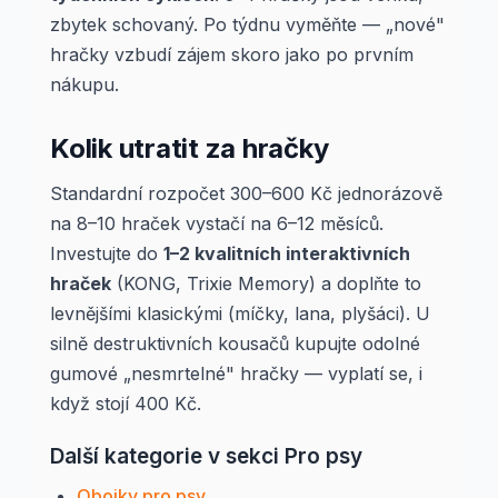
zbytek schovaný. Po týdnu vyměňte — „nové"
hračky vzbudí zájem skoro jako po prvním
nákupu.
Kolik utratit za hračky
Standardní rozpočet 300–600 Kč jednorázově
na 8–10 hraček vystačí na 6–12 měsíců.
Investujte do
1–2 kvalitních interaktivních
hraček
(KONG, Trixie Memory) a doplňte to
levnějšími klasickými (míčky, lana, plyšáci). U
silně destruktivních kousačů kupujte odolné
gumové „nesmrtelné" hračky — vyplatí se, i
když stojí 400 Kč.
Další kategorie v sekci Pro psy
Obojky pro psy