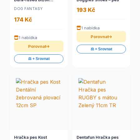
pískací, kůže a juta 28
DOG FANTASY
193 Kč
cm
174 Kč
1 nabídka
Porovnat
1 nabídka
Porovnat
⚖️ + Srovnat
⚖️ + Srovnat
Hračka pes Kost
Dentafun Hračka pes