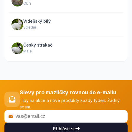
Obří
Vídeňský bílý
Střední
Český strakáč
Malé
Slevy pro mazlíčky rovnou do e-mailu
Tipy na akce a nové produkty každý týden. Žádný
spam.
Přihlásit se