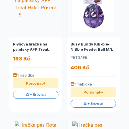
Plyšová hračka na
Busy Buddy KIB-ble-
pamlsky AFP Treat
NIBble Feeder Ball M/L
Hider Příšera – S
PETSAFE
193 Kč
406 Kč
1 nabídka
Porovnat
1 nabídka
Porovnat
⚖️ + Srovnat
⚖️ + Srovnat