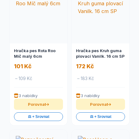
Hračka pes Rota Roo
Hračka pes Kruh guma
Míč malý 6cm
plovací Vanilk. 16 cm SP
101 Kč
172 Kč
– 109 Kč
– 183 Kč
3 nabídky
3 nabídky
Porovnat
Porovnat
⚖️ + Srovnat
⚖️ + Srovnat