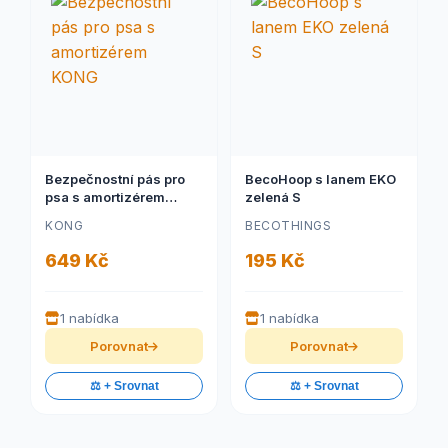
Bezpečnostní pás pro
BecoHoop s lanem EKO
psa s amortizérem
zelená S
KONG
KONG
BECOTHINGS
649 Kč
195 Kč
1 nabídka
1 nabídka
Porovnat
Porovnat
⚖️ + Srovnat
⚖️ + Srovnat