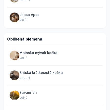
Lhasa Apso
Malé
Oblíbená plemena
Mainská mývalí kočka
Velké
Britská krátkosrstá kočka
Střední
Savannah
Velké