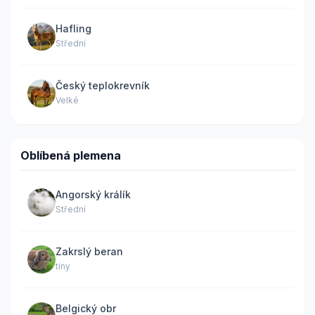
Hafling
Střední
Český teplokrevník
Velké
Oblíbená plemena
Angorský králík
Střední
Zakrslý beran
tiny
Belgický obr