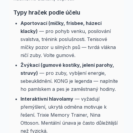
Typy hraček podle účelu
Aportovací (míčky, frisbee, házecí
klacky)
— pro pohyb venku, posilování
svalstva, trénink poslušnosti. Tenisové
míčky pozor u silných psů — tvrdá vlákna
ničí zuby. Volte gumové.
Žvýkací (gumové kostíky, jelení parohy,
struvy)
— pro zuby, vybíjení energie,
sebeuklidnění. KONG je legenda — naplníte
ho pamlskem a pes je zaměstnaný hodiny.
Interaktivní hlavolamy
— vyžadují
přemýšlení, ukrytá odměna motivuje k
řešení. Trixie Memory Trainer, Nina
Ottoson. Mentální únava je často důležitější
než fyzická.