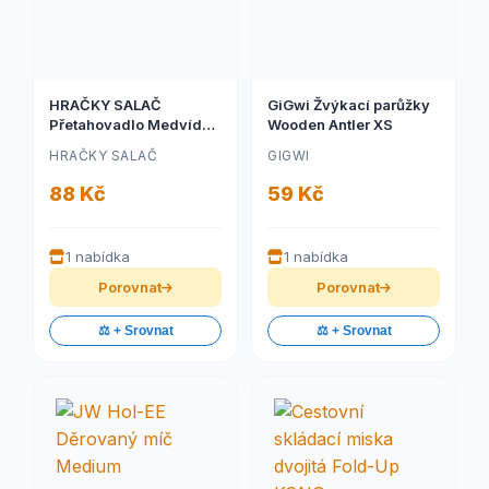
HRAČKY SALAČ
GiGwi Žvýkací parůžky
Přetahovadlo Medvídek
Wooden Antler XS
27cm
HRAČKY SALAČ
GIGWI
88 Kč
59 Kč
1 nabídka
1 nabídka
Porovnat
Porovnat
⚖️ + Srovnat
⚖️ + Srovnat