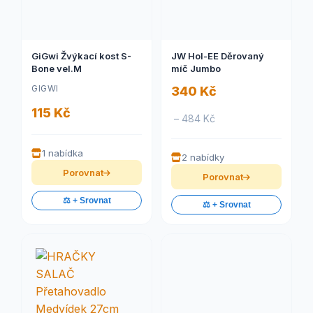
GiGwi Žvýkací kost S-
JW Hol-EE Děrovaný
Bone vel.M
míč Jumbo
GIGWI
340 Kč
115 Kč
– 484 Kč
1 nabídka
2 nabídky
Porovnat
Porovnat
⚖️ + Srovnat
⚖️ + Srovnat