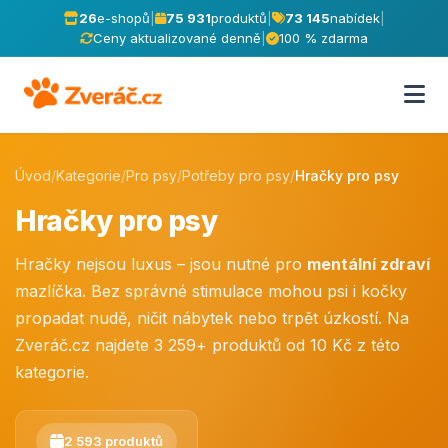
26
e-shopů
|
75 931
produktů
|
73 145
nabídek
|
Ceny aktualizované denně
|
100 % zdarma
Úvod
/
Kategorie
/
Pro psy
/
Potřeby pro psy
/
Hračky pro psy
Hračky pro psy
Hračky nejsou luxus – jsou nutné pro
mentální zdraví
mazlíčka. Bez správné stimulace mohou psi i kočky
propadat nudě, ničit nábytek nebo trpět úzkostí. Na
Zveráč.cz najdete 3 259+ produktů od 10 Kč z této
kategorie.
2 593 produktů