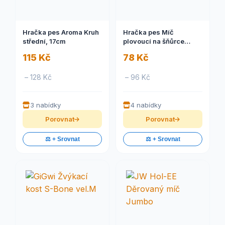
Hračka pes Aroma Kruh
Hračka pes Míč
střední, 17cm
plovoucí na šňůrce
4,5cm/35cm Trixie
115 Kč
78 Kč
– 128 Kč
– 96 Kč
3 nabídky
4 nabídky
Porovnat
Porovnat
⚖️ + Srovnat
⚖️ + Srovnat