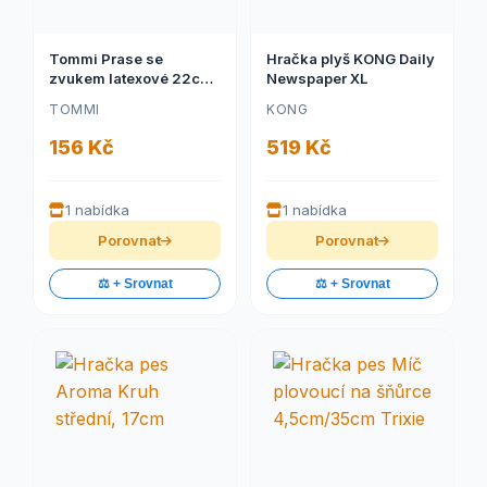
Tommi Prase se
Hračka plyš KONG Daily
zvukem latexové 22cm
Newspaper XL
žlutá
TOMMI
KONG
156 Kč
519 Kč
1 nabídka
1 nabídka
Porovnat
Porovnat
⚖️ + Srovnat
⚖️ + Srovnat