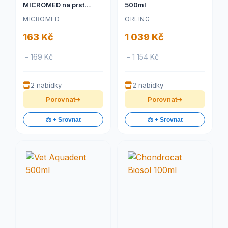
MICROMED na prst
500ml
kočka
MICROMED
ORLING
163 Kč
1 039 Kč
– 169 Kč
– 1 154 Kč
2 nabídky
2 nabídky
Porovnat
Porovnat
⚖️ + Srovnat
⚖️ + Srovnat