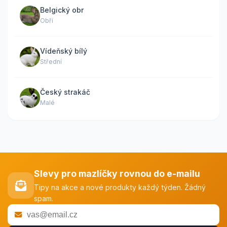
Belgický obr
Obří
Vídeňský bílý
Střední
Český strakáč
Malé
Slevy pro mazlíčky rovnou do e-mailu
Tipy na akce a nové produkty každý týden. Žádný
spam.