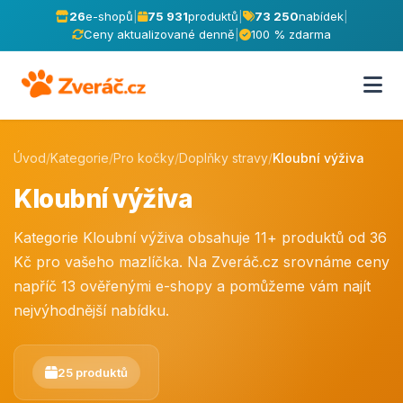
26
e-shopů
|
75 931
produktů
|
73 250
nabídek
|
Ceny aktualizované denně
|
100 % zdarma
Úvod
/
Kategorie
/
Pro kočky
/
Doplňky stravy
/
Kloubní výživa
Kloubní výživa
Kategorie Kloubní výživa obsahuje 11+ produktů od 36
Kč pro vašeho mazlíčka. Na Zveráč.cz srovnáme ceny
napříč 13 ověřenými e-shopy a pomůžeme vám najít
nejvýhodnější nabídku.
25 produktů