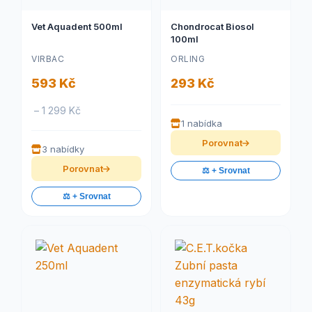
Vet Aquadent 500ml
Chondrocat Biosol
100ml
VIRBAC
ORLING
593 Kč
293 Kč
– 1 299 Kč
1 nabídka
Porovnat
3 nabídky
Porovnat
⚖️ + Srovnat
⚖️ + Srovnat