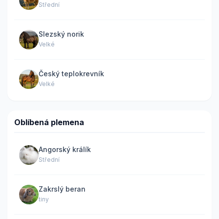
Střední
Slezský norik
Velké
Český teplokrevník
Velké
Oblíbená plemena
Angorský králík
Střední
Zakrslý beran
tiny