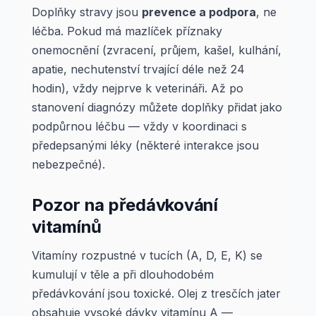
Doplňky stravy jsou
prevence a podpora
, ne
léčba. Pokud má mazlíček příznaky
onemocnění (zvracení, průjem, kašel, kulhání,
apatie, nechutenství trvající déle než 24
hodin), vždy nejprve k veterináři. Až po
stanovení diagnózy můžete doplňky přidat jako
podpůrnou léčbu — vždy v koordinaci s
předepsanými léky (některé interakce jsou
nebezpečné).
Pozor na předávkování
vitamínů
Vitamíny rozpustné v tucích (A, D, E, K) se
kumulují v těle a při dlouhodobém
předávkování jsou toxické. Olej z tresčích jater
obsahuje vysoké dávky vitamínu A —