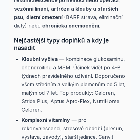
rekonvalescence po nemoci nebo operaci
,
sezónní línání
,
artróza a klouby u starších
psů
,
dietní omezení
(BARF strava, eliminační
diety) nebo
chronická onemocnění
.
Nejčastější typy doplňků a kdy je
nasadit
Kloubní výživa
— kombinace glukosaminu,
chondroitinu a MSM. Účinek vidět po 4–8
týdnech pravidelného užívání. Doporučeno
všem středním a velkým plemenům od 5 let,
malým od 7 let. Top produkty: Geloren,
Stride Plus, Aptus Apto-Flex, NutriHorse
Geloren.
Komplexní vitamíny
— pro
rekonvalescenci, stresové období (přesun,
výstava, závody), starší jedince. Canvit