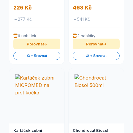
226 Kč
463 Kč
– 277 Kč
– 541 Kč
6 nabídek
2 nabídky
Porovnat
Porovnat
⚖️ + Srovnat
⚖️ + Srovnat
Kartáček zubní
Chondrocat Biosol