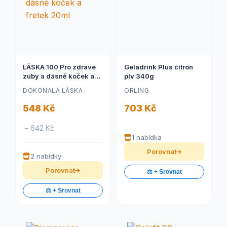
LÁSKA 100 Pro zdravé
Geladrink Plus citron
zuby a dásně koček a
plv 340g
fretek 20ml
DOKONALÁ LÁSKA
ORLING
548 Kč
703 Kč
– 642 Kč
1 nabídka
Porovnat
2 nabídky
Porovnat
⚖️ + Srovnat
⚖️ + Srovnat