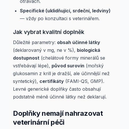
otravách.
Specifické (uklidňující, srdeční, ledviny)
— vždy po konzultaci s veterinářem.
Jak vybrat kvalitní doplněk
Důležité parametry:
obsah účinné látky
(deklarovaný v mg, ne v %),
biologická
dostupnost
(chelátové formy minerálů se
vstřebávají lépe),
původ surovin
(mořský
glukosamin z krill je dražší, ale účinnější než
syntetický),
certifikáty
(FAMI-QS, GMP).
Levné generické doplňky často obsahují
podstatně méně účinné látky než deklarují.
Doplňky nemají nahrazovat
veterinární péči