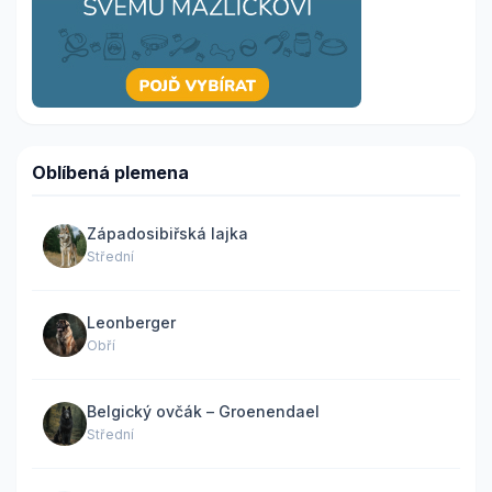
Oblíbená plemena
Západosibiřská lajka
Střední
Leonberger
Obří
Belgický ovčák – Groenendael
Střední