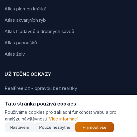
Atlas plemen králíků
Atlas akvarijních ryb
Atlas hlodavců a drobných savců
Atlas papoušků
Atlas želv
UŽITEČNÉ ODKAZY
RealFree.cz - opravdu bez realitky
PražskéMuzikály.cz
Tato stránka používá cookies
RDY.cz
Používáme cookies pro základní funkčnost webu a pro
analýzu návštěvnosti.
Více informací
i-DIVADLO.eu
Nastavení
Pouze nezbytné
Přijmout vše
BIGG.cz