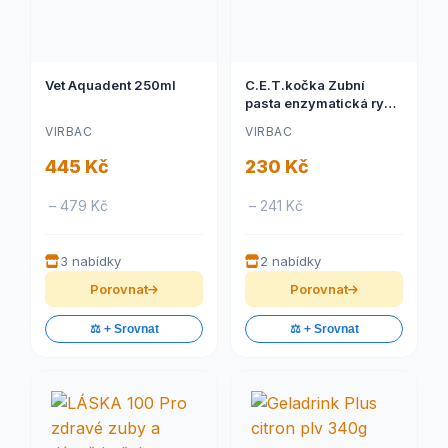
Vet Aquadent 250ml
C.E.T.kočka Zubní
pasta enzymatická rybí
43g
VIRBAC
VIRBAC
445 Kč
230 Kč
– 479 Kč
– 241 Kč
3 nabídky
2 nabídky
Porovnat
Porovnat
⚖️ + Srovnat
⚖️ + Srovnat