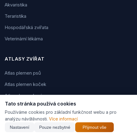
Akvaristika
Teraristika
Hospodářská zvířata
Veterinární lékárna
ATLASY ZVÍŘAT
Atlas plemen psů
Atlas plemen koček
Atlas plemen koní
Tato stránka používá cookies
Atlas plemen králíků
Používáme cookies pro základní funkčnost webu a pro
Atlas akvarijních ryb
analýzu návštěvnosti.
Více informací
Nastavení
Pouze nezbytné
Přijmout vše
Atlas hlodavců a drobných savců