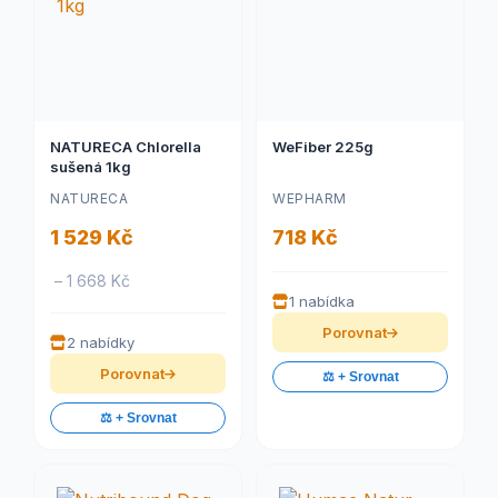
NATURECA Chlorella
WeFiber 225g
sušená 1kg
NATURECA
WEPHARM
1 529 Kč
718 Kč
– 1 668 Kč
1 nabídka
Porovnat
2 nabídky
Porovnat
⚖️ + Srovnat
⚖️ + Srovnat