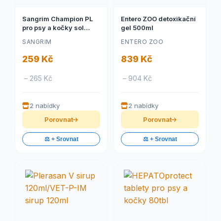
Sangrim Champion PL
Entero ZOO detoxikační
pro psy a kočky sol
gel 500ml
20ml
SANGRIM
ENTERO ZOO
259 Kč
839 Kč
– 265 Kč
– 904 Kč
2 nabídky
2 nabídky
Porovnat
Porovnat
⚖️ + Srovnat
⚖️ + Srovnat