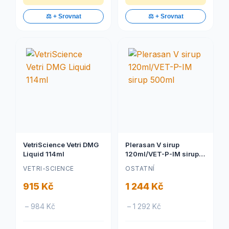
⚖️ + Srovnat
⚖️ + Srovnat
VetriScience Vetri DMG
Plerasan V sirup
Liquid 114ml
120ml/VET-P-IM sirup
500ml
VETRI-SCIENCE
OSTATNÍ
915 Kč
1 244 Kč
– 984 Kč
– 1 292 Kč