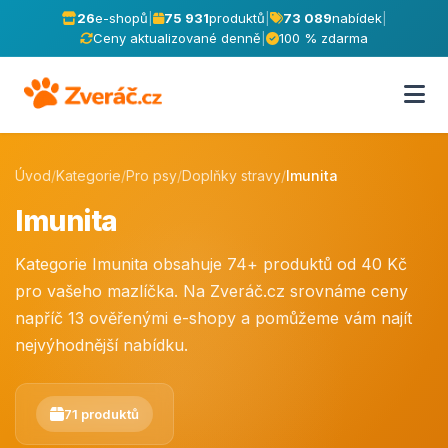
26
e-shopů
|
75 931
produktů
|
73 089
nabídek
|
Ceny aktualizované denně
|
100 % zdarma
Úvod
/
Kategorie
/
Pro psy
/
Doplňky stravy
/
Imunita
Imunita
Kategorie Imunita obsahuje 74+ produktů od 40 Kč
pro vašeho mazlíčka. Na Zveráč.cz srovnáme ceny
napříč 13 ověřenými e-shopy a pomůžeme vám najít
nejvýhodnější nabídku.
71 produktů