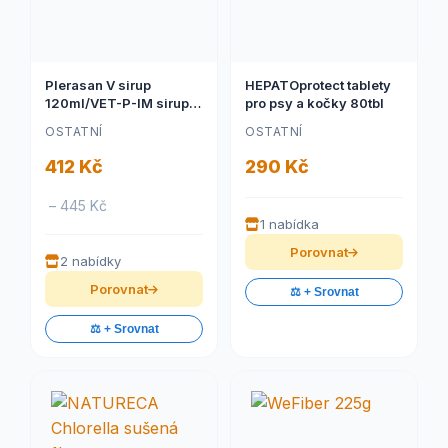
Plerasan V sirup
HEPATOprotect tablety
120ml/VET-P-IM sirup
pro psy a kočky 80tbl
120ml
OSTATNÍ
OSTATNÍ
412 Kč
290 Kč
– 445 Kč
1 nabídka
Porovnat
2 nabídky
Porovnat
⚖️ + Srovnat
⚖️ + Srovnat