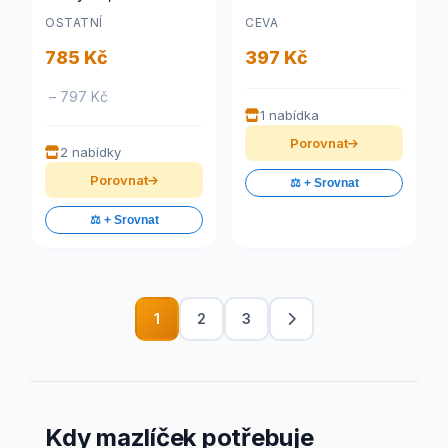
OSTATNÍ
CEVA
785 Kč
397 Kč
– 797 Kč
1 nabídka
Porovnat
2 nabídky
Porovnat
⚖️ + Srovnat
⚖️ + Srovnat
1
2
3
Kdy mazlíček potřebuje