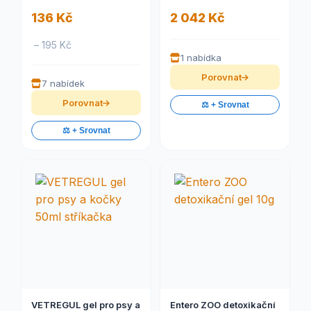
136 Kč
2 042 Kč
– 195 Kč
1 nabídka
Porovnat
7 nabídek
Porovnat
⚖️ + Srovnat
⚖️ + Srovnat
VETREGUL gel pro psy a
Entero ZOO detoxikační