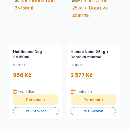
Nutribound Dog
Humac Natur 25kg +
3x150ml
Doprava zdarma
VIRBAC
HUMAC
956 Kč
2 577 Kč
1 nabídka
1 nabídka
Porovnat
Porovnat
⚖️ + Srovnat
⚖️ + Srovnat