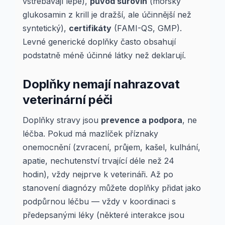
vstřebávají lépe),
původ surovin
(mořský
glukosamin z krill je dražší, ale účinnější než
syntetický),
certifikáty
(FAMI-QS, GMP).
Levné generické doplňky často obsahují
podstatně méně účinné látky než deklarují.
Doplňky nemají nahrazovat
veterinární péči
Doplňky stravy jsou
prevence a podpora
, ne
léčba. Pokud má mazlíček příznaky
onemocnění (zvracení, průjem, kašel, kulhání,
apatie, nechutenství trvající déle než 24
hodin), vždy nejprve k veterináři. Až po
stanovení diagnózy můžete doplňky přidat jako
podpůrnou léčbu — vždy v koordinaci s
předepsanými léky (některé interakce jsou