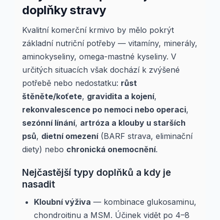
doplňky stravy
Kvalitní komerční krmivo by mělo pokrýt
základní nutriční potřeby — vitamíny, minerály,
aminokyseliny, omega-mastné kyseliny. V
určitých situacích však dochází k zvýšené
potřebě nebo nedostatku:
růst
štěněte/koťete
,
gravidita a kojení
,
rekonvalescence po nemoci nebo operaci
,
sezónní línání
,
artróza a klouby u starších
psů
,
dietní omezení
(BARF strava, eliminační
diety) nebo
chronická onemocnění
.
Nejčastější typy doplňků a kdy je
nasadit
Kloubní výživa
— kombinace glukosaminu,
chondroitinu a MSM. Účinek vidět po 4–8