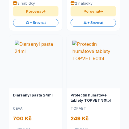
3 nabídky
2 nabídky
Porovnat
Porovnat
⚖️ + Srovnat
⚖️ + Srovnat
Diarsanyl pasta 24ml
Protectin humátové
tablety TOPVET 90tbl
CEVA
TOPVET
700 Kč
249 Kč