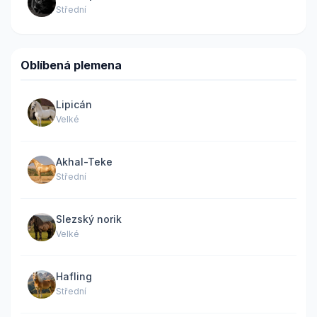
Střední
Oblíbená plemena
Lipicán
Velké
Akhal-Teke
Střední
Slezský norik
Velké
Hafling
Střední