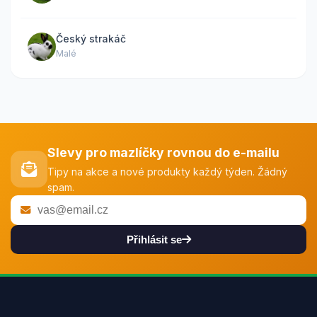
Český strakáč
Malé
Slevy pro mazlíčky rovnou do e-mailu
Tipy na akce a nové produkty každý týden. Žádný
spam.
Přihlásit se