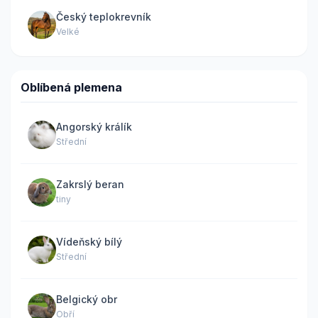
Český teplokrevník
Velké
Oblíbená plemena
Angorský králík
Střední
Zakrslý beran
tiny
Vídeňský bílý
Střední
Belgický obr
Obří