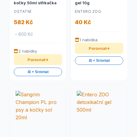
kočky 50ml stříkačka
gel 10g
OSTATNÍ
ENTERO ZOO
582 Kč
40 Kč
– 600 Kč
1 nabídka
Porovnat
2 nabídky
Porovnat
⚖️ + Srovnat
⚖️ + Srovnat