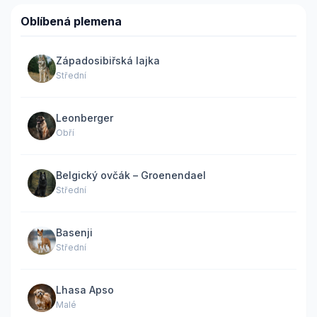
Oblíbená plemena
Západosibiřská lajka
Střední
Leonberger
Obří
Belgický ovčák – Groenendael
Střední
Basenji
Střední
Lhasa Apso
Malé