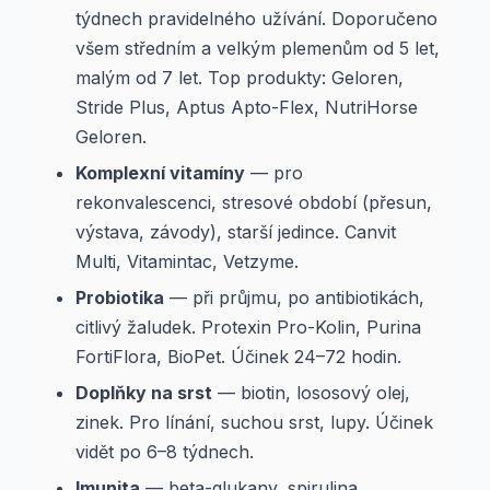
týdnech pravidelného užívání. Doporučeno
všem středním a velkým plemenům od 5 let,
malým od 7 let. Top produkty: Geloren,
Stride Plus, Aptus Apto-Flex, NutriHorse
Geloren.
Komplexní vitamíny
— pro
rekonvalescenci, stresové období (přesun,
výstava, závody), starší jedince. Canvit
Multi, Vitamintac, Vetzyme.
Probiotika
— při průjmu, po antibiotikách,
citlivý žaludek. Protexin Pro-Kolin, Purina
FortiFlora, BioPet. Účinek 24–72 hodin.
Doplňky na srst
— biotin, lososový olej,
zinek. Pro línání, suchou srst, lupy. Účinek
vidět po 6–8 týdnech.
Imunita
— beta-glukany, spirulina,