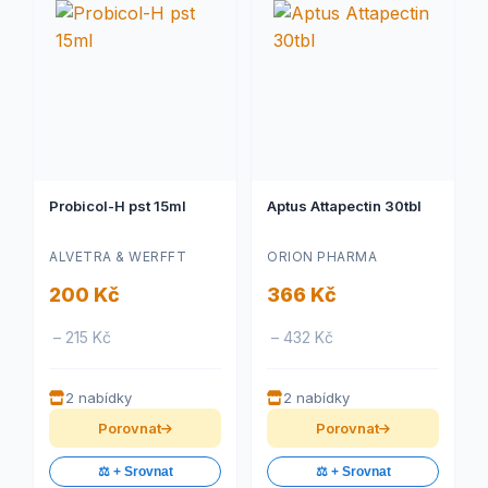
Probicol-H pst 15ml
Aptus Attapectin 30tbl
ALVETRA & WERFFT
ORION PHARMA
200 Kč
366 Kč
– 215 Kč
– 432 Kč
2 nabídky
2 nabídky
Porovnat
Porovnat
⚖️ + Srovnat
⚖️ + Srovnat