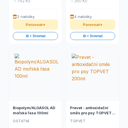
– 762 Kč
– 350 Kč
2 nabídky
4 nabídky
Porovnat
Porovnat
⚖️ + Srovnat
⚖️ + Srovnat
Biopolym/ALGASOL AD
Prevet - antioxidační
mořská řasa 100ml
směs pro psy TOPVET
200ml
OSTATNÍ
TOPVET