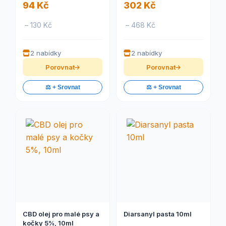
94 Kč
302 Kč
– 130 Kč
– 468 Kč
2 nabídky
2 nabídky
Porovnat
Porovnat
⚖️ + Srovnat
⚖️ + Srovnat
CBD olej pro malé psy a
Diarsanyl pasta 10ml
kočky 5%, 10ml