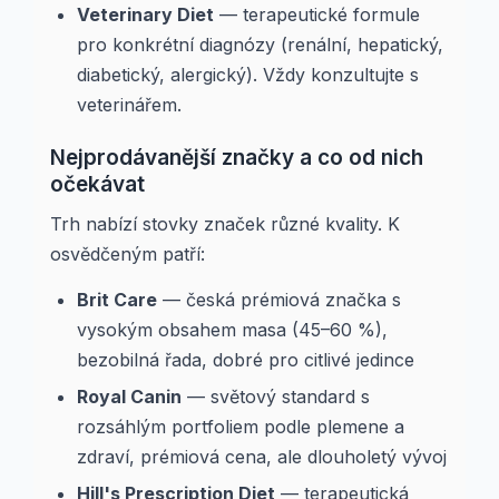
Veterinary Diet
— terapeutické formule
pro konkrétní diagnózy (renální, hepatický,
diabetický, alergický). Vždy konzultujte s
veterinářem.
Nejprodávanější značky a co od nich
očekávat
Trh nabízí stovky značek různé kvality. K
osvědčeným patří:
Brit Care
— česká prémiová značka s
vysokým obsahem masa (45–60 %),
bezobilná řada, dobré pro citlivé jedince
Royal Canin
— světový standard s
rozsáhlým portfoliem podle plemene a
zdraví, prémiová cena, ale dlouholetý vývoj
Hill's Prescription Diet
— terapeutická