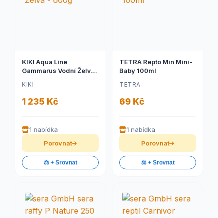
KIKI Aqua Line
TETRA Repto Min Mini-
Gammarus Vodní Želva
Baby 100ml
- 600g
KIKI
TETRA
1 235 Kč
69 Kč
1 nabídka
1 nabídka
Porovnat
Porovnat
⚖️ + Srovnat
⚖️ + Srovnat