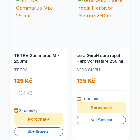
TETRA Gammarus Mix
sera GmbH sera reptil
250ml
Herbivor Nature 250 ml
TETRA
SERA GMBH
129 Kč
135 Kč
– 134 Kč
1 nabídka
Porovnat
2 nabídky
Porovnat
⚖️ + Srovnat
⚖️ + Srovnat