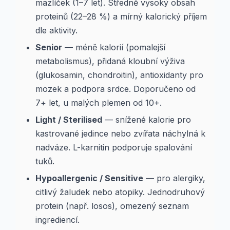
mazlíček (1–7 let). Středně vysoký obsah
proteinů (22–28 %) a mírný kalorický příjem
dle aktivity.
Senior
— méně kalorií (pomalejší
metabolismus), přidaná kloubní výživa
(glukosamin, chondroitin), antioxidanty pro
mozek a podpora srdce. Doporučeno od
7+ let, u malých plemen od 10+.
Light / Sterilised
— snížené kalorie pro
kastrované jedince nebo zvířata náchylná k
nadváze. L-karnitin podporuje spalování
tuků.
Hypoallergenic / Sensitive
— pro alergiky,
citlivý žaludek nebo atopiky. Jednodruhový
protein (např. losos), omezený seznam
ingrediencí.