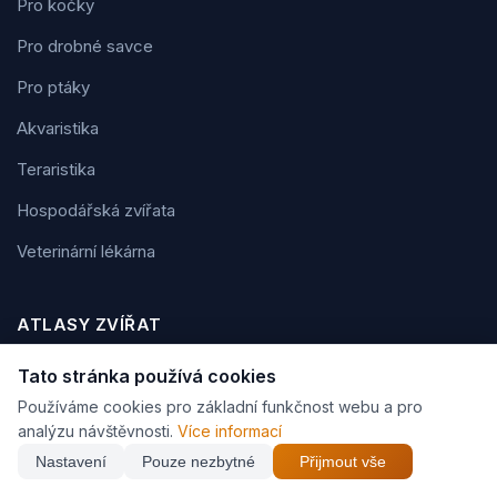
Pro kočky
Pro drobné savce
Pro ptáky
Akvaristika
Teraristika
Hospodářská zvířata
Veterinární lékárna
ATLASY ZVÍŘAT
Atlas plemen psů
Tato stránka používá cookies
Používáme cookies pro základní funkčnost webu a pro
Atlas plemen koček
analýzu návštěvnosti.
Více informací
Atlas plemen koní
Nastavení
Pouze nezbytné
Přijmout vše