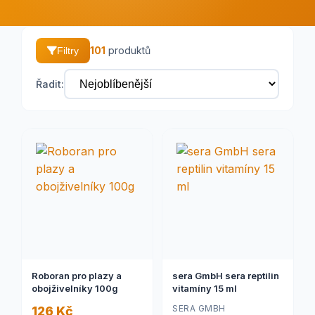
101
produktů
Filtry
Řadit:
Roboran pro plazy a
sera GmbH sera reptilin
obojživelníky 100g
vitamíny 15 ml
SERA GMBH
126 Kč