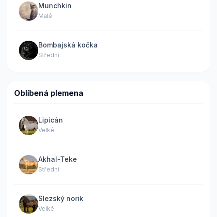
Munchkin
Malé
Bombajská kočka
Střední
Oblíbená plemena
Lipicán
Velké
Akhal-Teke
Střední
Slezský norik
Velké