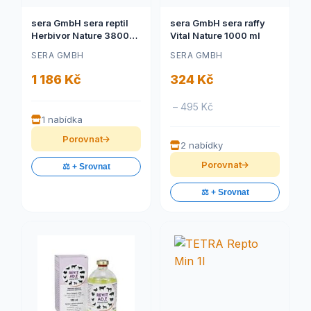
sera GmbH sera reptil
sera GmbH sera raffy
Herbivor Nature 3800
Vital Nature 1000 ml
ml
SERA GMBH
SERA GMBH
1 186 Kč
324 Kč
– 495 Kč
1 nabídka
Porovnat
2 nabídky
Porovnat
⚖️ + Srovnat
⚖️ + Srovnat