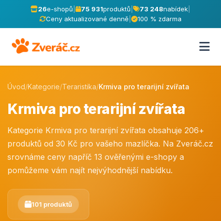
26
e-shopů
|
75 931
produktů
|
73 248
nabídek
|
Ceny aktualizované denně
|
100 % zdarma
Úvod
/
Kategorie
/
Teraristika
/
Krmiva pro terarijní zvířata
Krmiva pro terarijní zvířata
Kategorie Krmiva pro terarijní zvířata obsahuje 206+
produktů od 30 Kč pro vašeho mazlíčka. Na Zveráč.cz
srovnáme ceny napříč 13 ověřenými e-shopy a
pomůžeme vám najít nejvýhodnější nabídku.
101 produktů