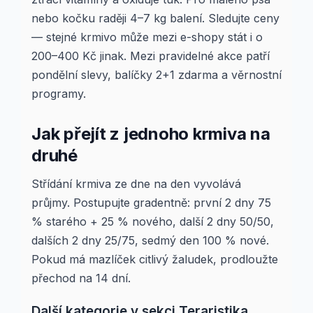
nebo kočku raději 4–7 kg balení. Sledujte ceny
— stejné krmivo může mezi e-shopy stát i o
200–400 Kč jinak. Mezi pravidelné akce patří
pondělní slevy, balíčky 2+1 zdarma a věrnostní
programy.
Jak přejít z jednoho krmiva na
druhé
Střídání krmiva ze dne na den vyvolává
průjmy. Postupujte gradentně: první 2 dny 75
% starého + 25 % nového, další 2 dny 50/50,
dalších 2 dny 25/75, sedmý den 100 % nové.
Pokud má mazlíček citlivý žaludek, prodloužte
přechod na 14 dní.
Další kategorie v sekci Teraristika