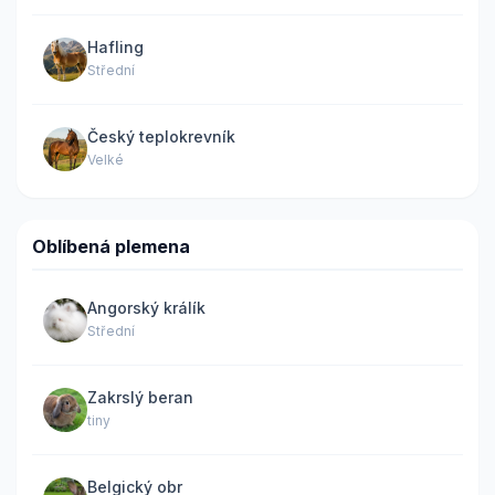
Hafling
Střední
Český teplokrevník
Velké
Oblíbená plemena
Angorský králík
Střední
Zakrslý beran
tiny
Belgický obr