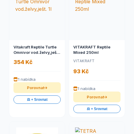
Vitakraft Reptile Turtle
VITAKRAFT Reptile
Omnivor vod.želvy,ješt.
Mixed 250ml
1l
VITAKRAFT
354 Kč
93 Kč
1 nabídka
Porovnat
1 nabídka
Porovnat
⚖️ + Srovnat
⚖️ + Srovnat