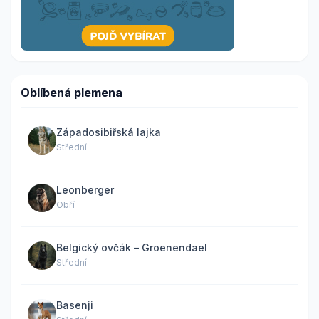
Oblíbená plemena
Západosibiřská lajka
Střední
Leonberger
Obří
Belgický ovčák – Groenendael
Střední
Basenji