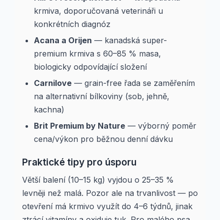
krmiva, doporučovaná veterináři u
konkrétních diagnóz
Acana a Orijen
— kanadská super-
premium krmiva s 60–85 % masa,
biologicky odpovídající složení
Carnilove
— grain-free řada se zaměřením
na alternativní bílkoviny (sob, jehně,
kachna)
Brit Premium by Nature
— výborný poměr
cena/výkon pro běžnou denní dávku
Praktické tipy pro úsporu
Větší balení (10–15 kg) vyjdou o 25–35 %
levněji než malá. Pozor ale na trvanlivost — po
otevření má krmivo využít do 4–6 týdnů, jinak
ztrácí vitamíny a oxiduje tuk. Pro malého psa