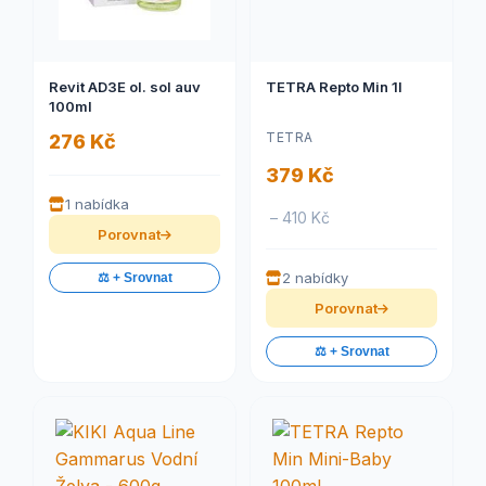
Revit AD3E ol. sol auv
TETRA Repto Min 1l
100ml
TETRA
276 Kč
379 Kč
1 nabídka
– 410 Kč
Porovnat
2 nabídky
⚖️ + Srovnat
Porovnat
⚖️ + Srovnat