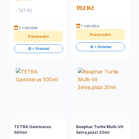
152 Kč
– 147 Kč
1 nabídka
5 nabídek
Porovnat
Porovnat
⚖️ + Srovnat
⚖️ + Srovnat
TETRA Gammarus
Beaphar Turtle Multi-Vit
500ml
želva,plazi 20ml