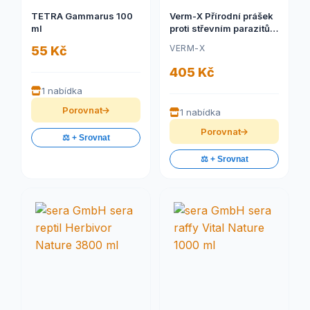
TETRA Gammarus 100
Verm-X Přírodní prášek
ml
proti střevním parazitům
pro plazy 25g
VERM-X
55 Kč
405 Kč
1 nabídka
Porovnat
1 nabídka
Porovnat
⚖️ + Srovnat
⚖️ + Srovnat