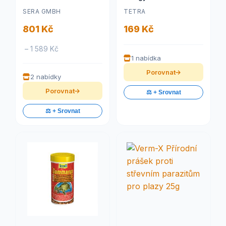
SERA GMBH
TETRA
801 Kč
169 Kč
– 1 589 Kč
1 nabídka
Porovnat
2 nabídky
Porovnat
⚖️ + Srovnat
⚖️ + Srovnat