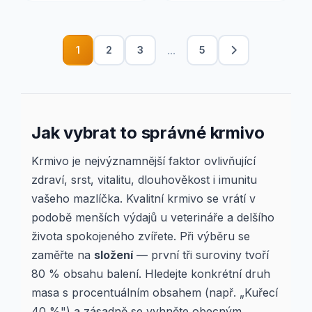
...
1
2
3
5
Jak vybrat to správné krmivo
Krmivo je nejvýznamnější faktor ovlivňující
zdraví, srst, vitalitu, dlouhověkost i imunitu
vašeho mazlíčka. Kvalitní krmivo se vrátí v
podobě menších výdajů u veterináře a delšího
života spokojeného zvířete. Při výběru se
zaměřte na
složení
— první tři suroviny tvoří
80 % obsahu balení. Hledejte konkrétní druh
masa s procentuálním obsahem (např. „Kuřecí
40 %") a zásadně se vyhněte obecným