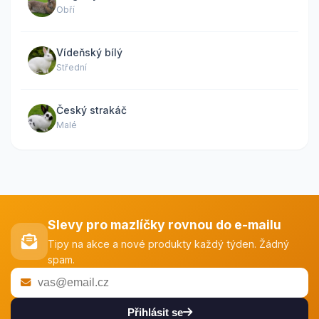
Obří
Vídeňský bílý
Střední
Český strakáč
Malé
Slevy pro mazlíčky rovnou do e-mailu
Tipy na akce a nové produkty každý týden. Žádný
spam.
Přihlásit se