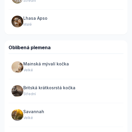
Střední
Lhasa Apso
Malé
Oblíbená plemena
Mainská mývalí kočka
Velké
Britská krátkosrstá kočka
Střední
Savannah
Velké