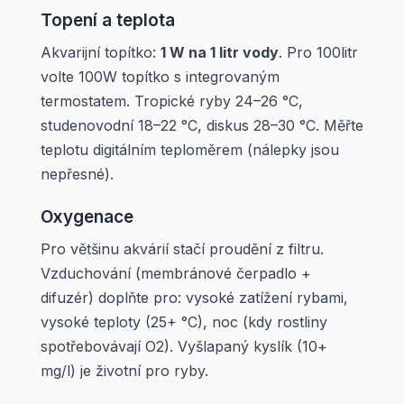
Topení a teplota
Akvarijní topítko:
1 W na 1 litr vody
. Pro 100litr
volte 100W topítko s integrovaným
termostatem. Tropické ryby 24–26 °C,
studenovodní 18–22 °C, diskus 28–30 °C. Měřte
teplotu digitálním teploměrem (nálepky jsou
nepřesné).
Oxygenace
Pro většinu akvárií stačí proudění z filtru.
Vzduchování (membránové čerpadlo +
difuzér) doplňte pro: vysoké zatížení rybami,
vysoké teploty (25+ °C), noc (kdy rostliny
spotřebovávají O2). Vyšlapaný kyslík (10+
mg/l) je životní pro ryby.