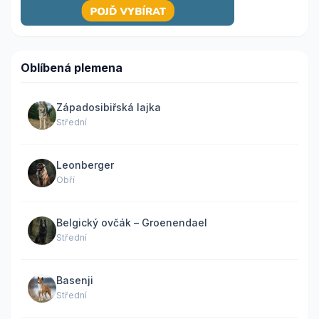
Oblíbená plemena
Západosibiřská lajka
Střední
Leonberger
Obří
Belgický ovčák – Groenendael
Střední
Basenji
Střední