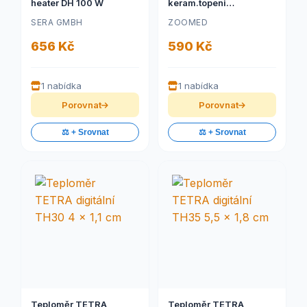
heater DH 100 W
keram.topeni
UL/TUV/GS 60W
SERA GMBH
ZOOMED
656 Kč
590 Kč
1 nabídka
1 nabídka
Porovnat
Porovnat
⚖️ + Srovnat
⚖️ + Srovnat
Teploměr TETRA
Teploměr TETRA