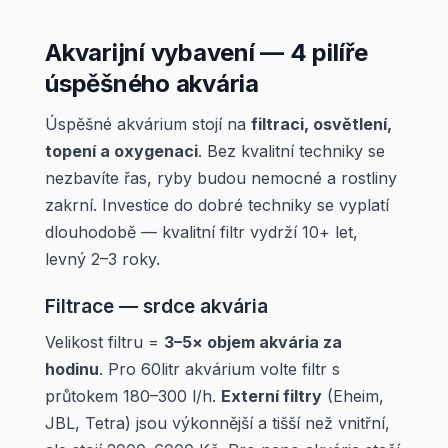
Akvarijní vybavení — 4 pilíře
úspěšného akvária
Úspěšné akvárium stojí na
filtraci, osvětlení,
topení a oxygenaci
. Bez kvalitní techniky se
nezbavíte řas, ryby budou nemocné a rostliny
zakrní. Investice do dobré techniky se vyplatí
dlouhodobě — kvalitní filtr vydrží 10+ let,
levný 2–3 roky.
Filtrace — srdce akvária
Velikost filtru =
3–5× objem akvária za
hodinu
. Pro 60litr akvárium volte filtr s
průtokem 180–300 l/h.
Externí filtry
(Eheim,
JBL, Tetra) jsou výkonnější a tišší než vnitřní,