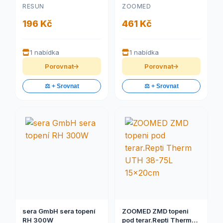
3,5m
RESUN
ZOOMED
196 Kč
461 Kč
1 nabídka
1 nabídka
Porovnat
Porovnat
⚖️ + Srovnat
⚖️ + Srovnat
sera GmbH sera topení
ZOOMED ZMD topeni
RH 300W
pod terar.Repti Therm