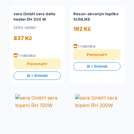
sera GmbH sera delta
Resun-akvarijní topítko
heater DH 300 W
SUNLIKE
SERA GMBH
192 Kč
837 Kč
1 nabídka
Porovnat
1 nabídka
Porovnat
⚖️ + Srovnat
⚖️ + Srovnat