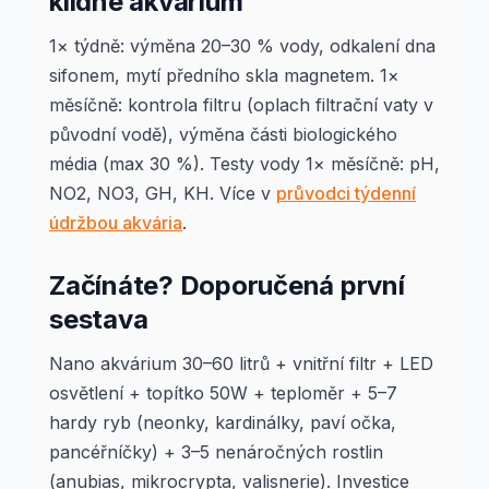
klidné akvárium
1× týdně: výměna 20–30 % vody, odkalení dna
sifonem, mytí předního skla magnetem. 1×
měsíčně: kontrola filtru (oplach filtrační vaty v
původní vodě), výměna části biologického
média (max 30 %). Testy vody 1× měsíčně: pH,
NO2, NO3, GH, KH. Více v
průvodci týdenní
údržbou akvária
.
Začínáte? Doporučená první
sestava
Nano akvárium 30–60 litrů + vnitřní filtr + LED
osvětlení + topítko 50W + teploměr + 5–7
hardy ryb (neonky, kardinálky, paví očka,
pancéřníčky) + 3–5 nenáročných rostlin
(anubias, mikrocrypta, valisnerie). Investice