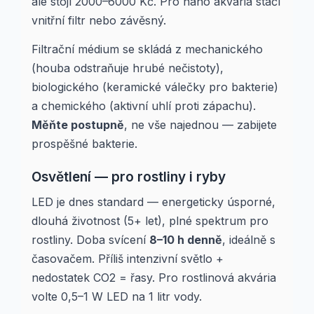
ale stojí 2000–6000 Kč. Pro nano akvária stačí
vnitřní filtr nebo závěsný.
Filtrační médium se skládá z mechanického
(houba odstraňuje hrubé nečistoty),
biologického (keramické válečky pro bakterie)
a chemického (aktivní uhlí proti zápachu).
Měňte postupně
, ne vše najednou — zabijete
prospěšné bakterie.
Osvětlení — pro rostliny i ryby
LED je dnes standard — energeticky úsporné,
dlouhá životnost (5+ let), plné spektrum pro
rostliny. Doba svícení
8–10 h denně
, ideálně s
časovačem. Příliš intenzivní světlo +
nedostatek CO2 = řasy. Pro rostlinová akvária
volte 0,5–1 W LED na 1 litr vody.