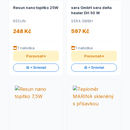
Resun nano topítko 25W
sera GmbH sera delta
heater DH 50 W
RESUN
SERA GMBH
248 Kč
597 Kč
1 nabídka
1 nabídka
Porovnat
Porovnat
⚖️ + Srovnat
⚖️ + Srovnat