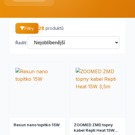
28
produktů
Filtry
Řadit:
Resun nano topítko 15W
ZOOMED ZMD topny
kabel Repti Heat 15W