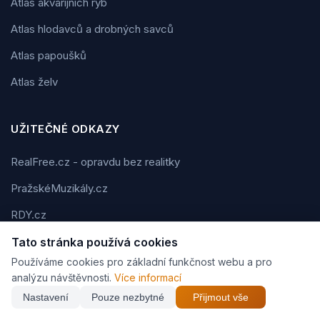
Atlas akvarijních ryb
Atlas hlodavců a drobných savců
Atlas papoušků
Atlas želv
UŽITEČNÉ ODKAZY
RealFree.cz - opravdu bez realitky
PražskéMuzikály.cz
RDY.cz
i-DIVADLO.eu
Tato stránka používá cookies
Používáme cookies pro základní funkčnost webu a pro
BIGG.cz
analýzu návštěvnosti.
Více informací
FMAN.cz
Nastavení
Pouze nezbytné
Přijmout vše