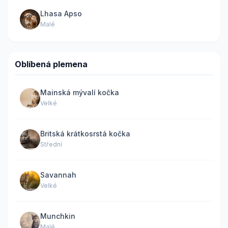
Lhasa Apso
Malé
Oblíbená plemena
Mainská mývalí kočka
Velké
Britská krátkosrstá kočka
Střední
Savannah
Velké
Munchkin
Malé