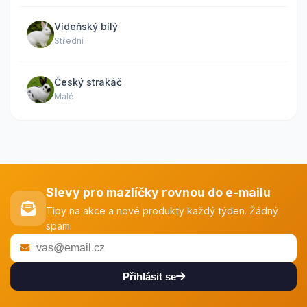
Vídeňský bílý
Střední
Český strakáč
Malé
Slevy pro mazlíčky rovnou do e-mailu
Tipy na akce a nové produkty každý týden. Žádný
spam.
Přihlásit se