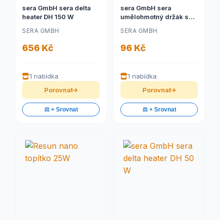
sera GmbH sera delta
sera GmbH sera
heater DH 150 W
umělohmotný držák se
dvěma přísavkami 23
SERA GMBH
SERA GMBH
mm
656 Kč
96 Kč
1 nabídka
1 nabídka
Porovnat
Porovnat
⚖️ + Srovnat
⚖️ + Srovnat