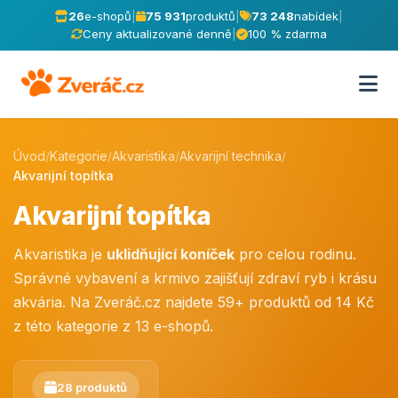
26
e-shopů
|
75 931
produktů
|
73 248
nabídek
|
Ceny aktualizované denně
|
100 % zdarma
Úvod
/
Kategorie
/
Akvaristika
/
Akvarijní technika
/
Akvarijní topítka
Akvarijní topítka
Akvaristika je
uklidňující koníček
pro celou rodinu.
Správné vybavení a krmivo zajišťují zdraví ryb i krásu
akvária. Na Zveráč.cz najdete 59+ produktů od 14 Kč
z této kategorie z 13 e-shopů.
28 produktů