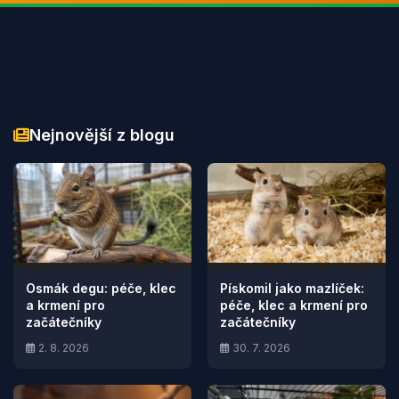
Nejnovější z blogu
Osmák degu: péče, klec
Pískomil jako mazlíček:
a krmení pro
péče, klec a krmení pro
začátečníky
začátečníky
2. 8. 2026
30. 7. 2026