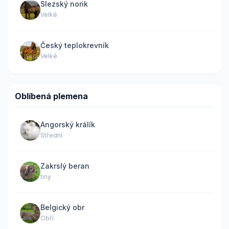
Slezský norik
Velké
Český teplokrevník
Velké
Oblíbená plemena
Angorský králík
Střední
Zakrslý beran
tiny
Belgický obr
Obří