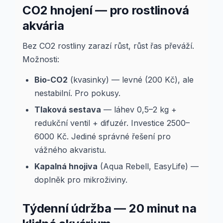
CO2 hnojení — pro rostlinová
akvária
Bez CO2 rostliny zarazí růst, růst řas převáží.
Možnosti:
Bio-CO2
(kvasinky) — levné (200 Kč), ale
nestabilní. Pro pokusy.
Tlaková sestava
— láhev 0,5–2 kg +
redukční ventil + difuzér. Investice 2500–
6000 Kč. Jediné správné řešení pro
vážného akvaristu.
Kapalná hnojiva
(Aqua Rebell, EasyLife) —
doplněk pro mikroživiny.
Týdenní údržba — 20 minut na