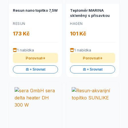
Resun nano topítko 7,5W
Teploměr MARINA
skleněný s přísavkou
RESUN
HAGEN
173 Kč
101 Kč
1 nabídka
1 nabídka
Porovnat
Porovnat
⚖️ + Srovnat
⚖️ + Srovnat