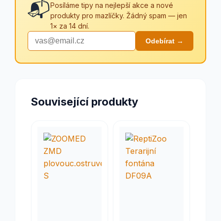
📬
Posíláme tipy na nejlepší akce a nové
produkty pro mazlíčky. Žádný spam — jen
1× za 14 dní.
Odebírat →
Související produkty