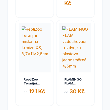
Kč
zámek
ReptiZoo
FLAMINGO
Terarijní
FLAM
miska na
vzduchovací
121 Kč
30 Kč
krmivo XS,
rozdvojka
od
od
8,7x11x2,8cm
plastová
jednosměrná
4/6mm