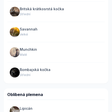
Britská krátkosrstá kočka
Střední
Savannah
Velké
Munchkin
Malé
Bombajská kočka
Střední
Oblíbená plemena
Lipicán