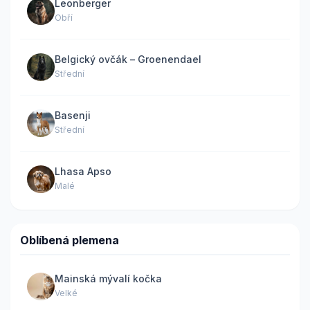
Leonberger
Obří
Belgický ovčák – Groenendael
Střední
Basenji
Střední
Lhasa Apso
Malé
Oblíbená plemena
Mainská mývalí kočka
Velké