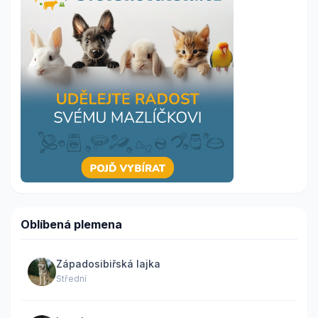
Oblíbená plemena
Západosibiřská lajka
Střední