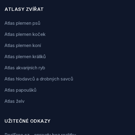
ATLASY ZVÍŘAT
Atlas plemen psů
Atlas plemen koček
Atlas plemen koní
Atlas plemen králíků
Atlas akvarijních ryb
Atlas hlodavců a drobných savců
Atlas papoušků
Atlas želv
UŽITEČNÉ ODKAZY
RealFree.cz - opravdu bez realitky