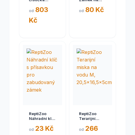
vzduchu
posuvná
803
80 Kč
LE004S s
skleněná
od
od
aktivním
dvířka
Kč
uhlím
ReptiZoo
ReptiZoo
Náhradní klíč
Terarijní
s přísavkou
miska na
23 Kč
266
pro
vodu M,
od
od
zabudovaný
20,5x16,5x5cm