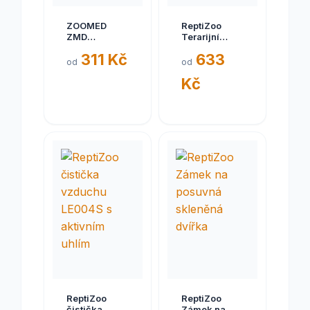
ZOOMED
ReptiZoo
ZMD
Terarijní
plovouc.ostruvek
fontána
311 Kč
633
S
DF09A
od
od
Kč
ReptiZoo
ReptiZoo
čistička
Zámek na