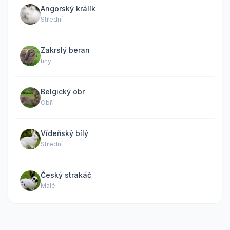
Angorský králík
Střední
Zakrslý beran
tiny
Belgický obr
Obří
Vídeňský bílý
Střední
Český strakáč
Malé