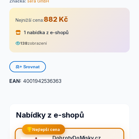
Značka:
sera GmbH
882 Kč
Nejnižší cena:
1 nabídka z e-shopů
138
zobrazení
⚖️
+ Srovnat
EAN:
4001942536363
Nabídky z e-shopů
Nejlepší cena
DobrotyDoMisky.cz