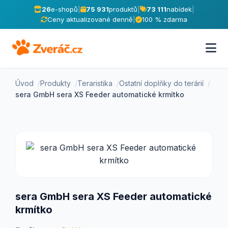
26
e-shopů
|
75 931
produktů
|
73 111
nabídek
|
Ceny aktualizované denně
|
100 % zdarma
Úvod
Produkty
Teraristika
Ostatní doplňky do terárií
sera GmbH sera XS Feeder automatické krmítko
sera GmbH sera XS Feeder automatické
krmítko