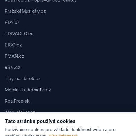
PražskéMuzikály.cz
RDY.cz
i-DIVADLO.eu
BIGG.cz
FMAN.cz
eBar.cz
Tipy-na-dárek.cz
Mobilní-kadeřnictví.cz
RealFree.sk
Web-clever.cz
Tato stránka používá cookies
Kvízov.cz
Používáme cookies pro základní funkčnost webu a pro
Karavaning.net