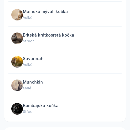
Mainská mývalí kočka
Velké
Britská krátkosrstá kočka
Střední
Savannah
Velké
Munchkin
Malé
Bombajská kočka
Střední