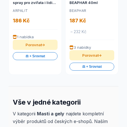
spray pro zvířata i lidi
BEAPHAR 40ml
150ml
ARPALIT
BEAPHAR
186 Kč
187 Kč
– 232 Kč
1 nabídka
Porovnat
3 nabídky
Porovnat
⚖️ + Srovnat
⚖️ + Srovnat
Vše v jedné kategorii
V kategorii
Masti a gely
najdete kompletní
výběr produktů od českých e-shopů. Naším