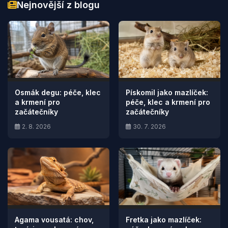
Nejnovější z blogu
Osmák degu: péče, klec
Pískomil jako mazlíček:
a krmení pro
péče, klec a krmení pro
začátečníky
začátečníky
2. 8. 2026
30. 7. 2026
Agama vousatá: chov,
Fretka jako mazlíček: