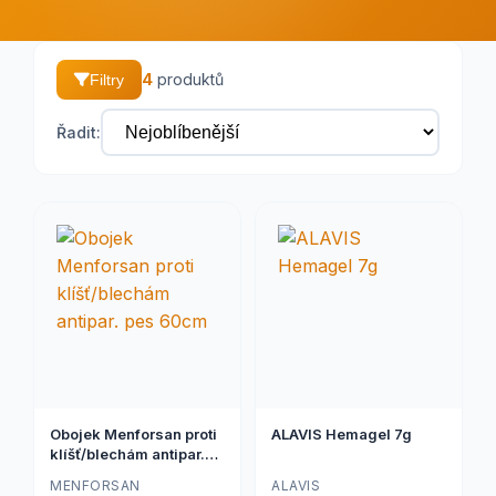
4
produktů
Filtry
Řadit:
Obojek Menforsan proti
ALAVIS Hemagel 7g
klíšť/blechám antipar.
pes 60cm
MENFORSAN
ALAVIS