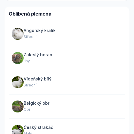
Oblíbená plemena
Angorský králík
Střední
Zakrslý beran
tiny
Vídeňský bílý
Střední
Belgický obr
Obří
Český strakáč
Malé