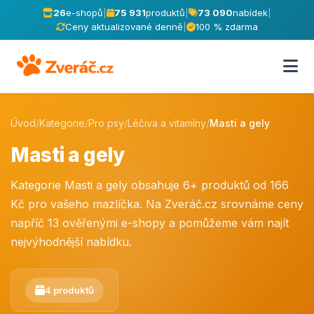
26
e-shopů
|
75 931
produktů
|
73 090
nabídek
|
Ceny aktualizované denně
|
100 % zdarma
Úvod
/
Kategorie
/
Pro psy
/
Léčiva a vitamíny
/
Masti a gely
Masti a gely
Kategorie Masti a gely obsahuje 6+ produktů od 166
Kč pro vašeho mazlíčka. Na Zveráč.cz srovnáme ceny
napříč 13 ověřenými e-shopy a pomůžeme vám najít
nejvýhodnější nabídku.
4 produktů