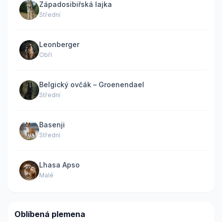
Západosibiřská lajka
Střední
Leonberger
Obří
Belgický ovčák – Groenendael
Střední
Basenji
Střední
Lhasa Apso
Malé
Oblíbená plemena