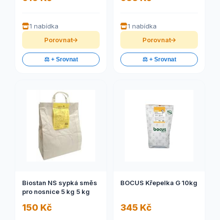
1 nabídka
1 nabídka
Porovnat
Porovnat
⚖️ + Srovnat
⚖️ + Srovnat
Biostan NS sypká směs
BOCUS Křepelka G 10kg
pro nosnice 5 kg 5 kg
150 Kč
345 Kč