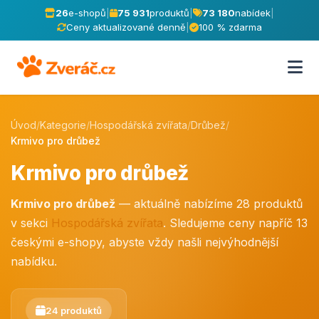
26
e-shopů
|
75 931
produktů
|
73 180
nabídek
|
Ceny aktualizované denně
|
100 % zdarma
Úvod
/
Kategorie
/
Hospodářská zvířata
/
Drůbež
/
Krmivo pro drůbež
Krmivo pro drůbež
Krmivo pro drůbež
— aktuálně nabízíme 28 produktů
v sekci
Hospodářská zvířata
. Sledujeme ceny napříč 13
českými e-shopy, abyste vždy našli nejvýhodnější
nabídku.
24 produktů