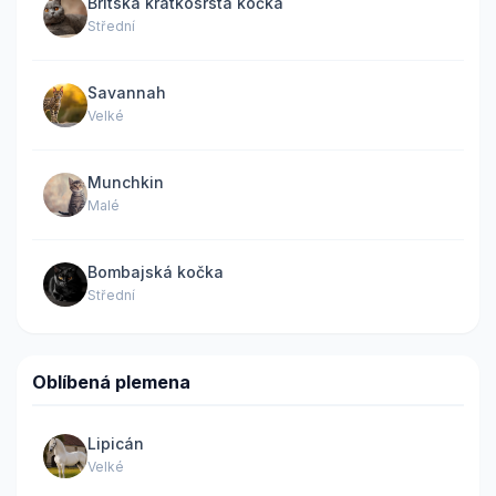
Britská krátkosrstá kočka
Střední
Savannah
Velké
Munchkin
Malé
Bombajská kočka
Střední
Oblíbená plemena
Lipicán
Velké