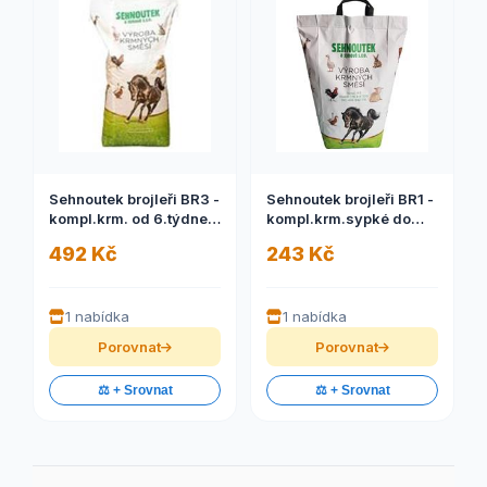
Sehnoutek brojleři BR3 -
Sehnoutek brojleři BR1 -
kompl.krm. od 6.týdne ,
kompl.krm.sypké do
granule 25kg
2.týdne 10kg
492 Kč
243 Kč
1 nabídka
1 nabídka
Porovnat
Porovnat
⚖️ + Srovnat
⚖️ + Srovnat