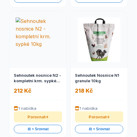
Sehnoutek nosnice N2 -
Sehnoutek Nosnice N1
kompletní krm. sypké
granule 10kg
10kg
212 Kč
218 Kč
1 nabídka
1 nabídka
Porovnat
Porovnat
⚖️ + Srovnat
⚖️ + Srovnat