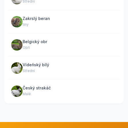
Střední
Zakrslý beran
tiny
Belgický obr
Obří
Vídeňský bílý
Střední
Český strakáč
Malé