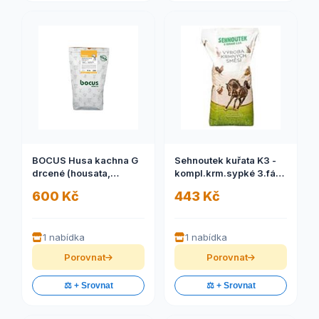
BOCUS Husa kachna G
Sehnoutek kuřata K3 -
drcené (housata,
kompl.krm.sypké 3.fáze
kachňata, kuřata) 25kg
od 10.týdnů 25kg
600 Kč
443 Kč
1 nabídka
1 nabídka
Porovnat
Porovnat
⚖️ + Srovnat
⚖️ + Srovnat