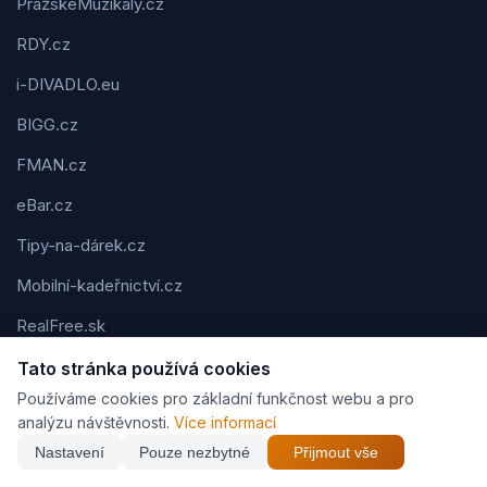
PražskéMuzikály.cz
RDY.cz
i-DIVADLO.eu
BIGG.cz
FMAN.cz
eBar.cz
Tipy-na-dárek.cz
Mobilní-kadeřnictví.cz
RealFree.sk
Web-clever.cz
Tato stránka používá cookies
Používáme cookies pro základní funkčnost webu a pro
Kvízov.cz
analýzu návštěvnosti.
Více informací
Karavaning.net
Nastavení
Pouze nezbytné
Přijmout vše
CVčko.eu