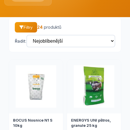
24
produktů
Filtry
Řadit:
BOCUS Nosnice N1 S
ENERGYS UNI pštros,
10kg
granule 25 kg