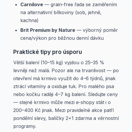
Carnilove
— grain-free řada se zaměřením
na alternativní bílkoviny (sob, jehně,
kachna)
Brit Premium by Nature
— výborný poměr
cena/výkon pro běžnou denní dávku
Praktické tipy pro úsporu
Větší balení (10–15 kg) vyjdou o 25–35 %
levněji než malá. Pozor ale na trvanlivost — po
otevření má krmivo využít do 4–6 týdnů, jinak
ztrácí vitamíny a oxiduje tuk. Pro malého psa
nebo kočku raději 4–7 kg balení. Sledujte ceny
— stejné krmivo může mezi e-shopy stát i o
200–400 Kč jinak. Mezi pravidelné akce patří
pondělní slevy, balíčky 2+1 zdarma a věrnostní
programy.