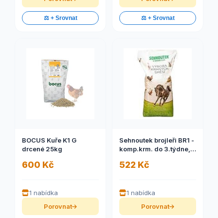
⚖️ + Srovnat
⚖️ + Srovnat
BOCUS Kuře K1 G
Sehnoutek brojleři BR1 -
drcené 25kg
komp.krm. do 3.týdne,
sypké 25kg
600 Kč
522 Kč
1 nabídka
1 nabídka
Porovnat
Porovnat