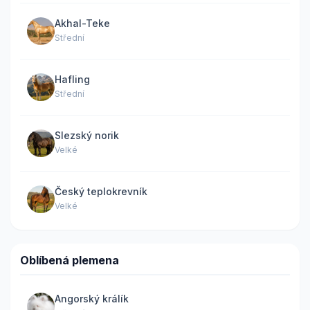
Akhal-Teke
Střední
Hafling
Střední
Slezský norik
Velké
Český teplokrevník
Velké
Oblíbená plemena
Angorský králík