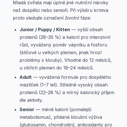
Mladá zvířata mají úplně jiné nutriční nároky
než dospělci nebo senioři. Při výběru krmiva
proto sledujte označení životní fáze:
Junior / Puppy / Kitten
— vyšší obsah
proteinů (28–35 %) a kalorií pro intenzivní
růst, vyvážený poměr vápníku a fosforu
(klíčové u velkých plemen, jinak hrozí
problémy s klouby). Vhodné do 12 měsíců,
u obřích plemen do 18–24 měsíců.
Adult
— vyvážená formule pro dospělého
mazlíček (1–7 let). Středně vysoký obsah
proteinů (22–28 %) a mírný kalorický příjem
dle aktivity.
Senior
— méně kalorií (pomalejší
metabolismus), přidaná kloubní výživa
(glukosamin, chondroitin), antioxidanty pro