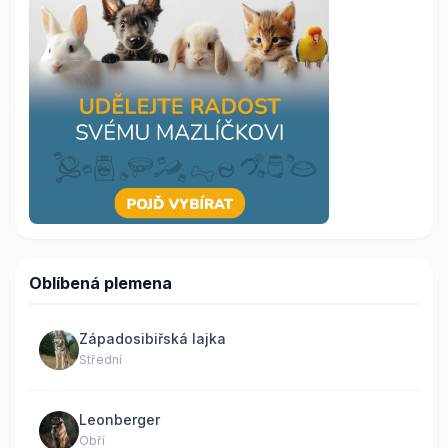
Oblíbená plemena
Západosibiřská lajka
Střední
Leonberger
Obří