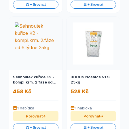
⚖️ + Srovnat
⚖️ + Srovnat
Sehnoutek kuřice K2 -
BOCUS Nosnice N1 S
kompl.krm. 2.fáze od
25kg
6.týdne 25kg
458 Kč
528 Kč
1 nabídka
1 nabídka
Porovnat
Porovnat
⚖️ + Srovnat
⚖️ + Srovnat