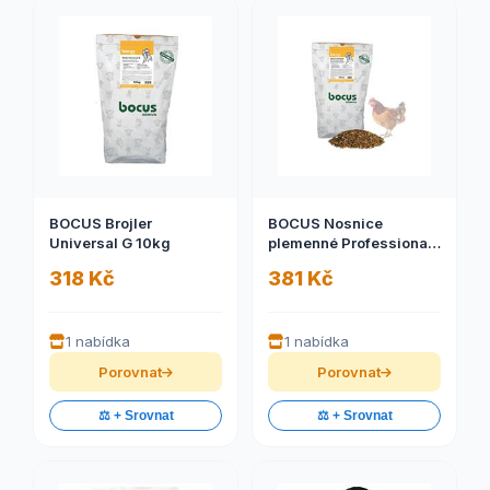
BOCUS Brojler
BOCUS Nosnice
Universal G 10kg
plemenné Professional
Müsli 10kg
318 Kč
381 Kč
1 nabídka
1 nabídka
Porovnat
Porovnat
⚖️ + Srovnat
⚖️ + Srovnat