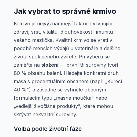
Jak vybrat to správné krmivo
Krmivo je nejvýznamnější faktor ovlivňující
zdraví, srst, vitalitu, dlouhověkost i imunitu
vašeho mazlíčka. Kvalitní krmivo se vrátí v
podobě menších výdajů u veterináře a delšího
života spokojeného zvířete. Při výběru se
zaměřte na
složení
— první tři suroviny tvoří
80 % obsahu balení. Hledejte konkrétní druh
masa s procentuálním obsahem (např. „Kuřecí
40 %") a zásadně se vyhněte obecným
formulacím typu „masná moučka" nebo
„vedlejší živočišné produkty", které mohou
skrývat nekvalitní suroviny.
Volba podle životní fáze