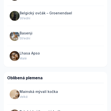
Belgický ovčák – Groenendael
Střední
Basenji
Střední
Lhasa Apso
Malé
Oblíbená plemena
Mainská mývalí kočka
Velké