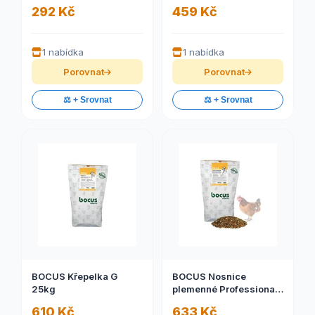
292 Kč
459 Kč
1 nabídka
1 nabídka
Porovnat
Porovnat
⚖️ + Srovnat
⚖️ + Srovnat
BOCUS Křepelka G
BOCUS Nosnice
25kg
plemenné Professional
Müsli 25kg
610 Kč
633 Kč