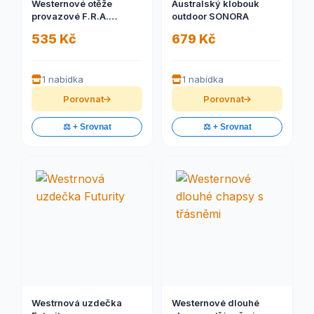
Westernové otěže
Australský klobouk
provazové F.R.A.
outdoor SONORA
Madora
535 Kč
679 Kč
1 nabídka
1 nabídka
Porovnat
Porovnat
⚖️ + Srovnat
⚖️ + Srovnat
Westrnová uzdečka
Westernové dlouhé