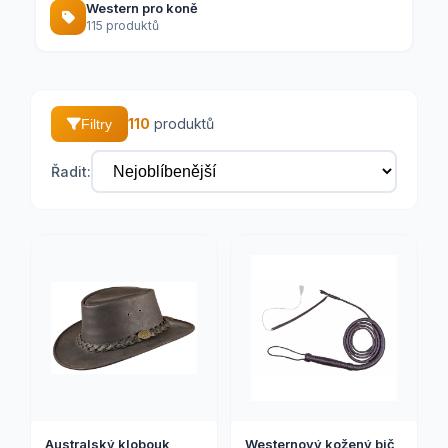
Western pro koně
115 produktů
110
produktů
Filtry
Řadit:
Australský klobouk
Westernový kožený bič