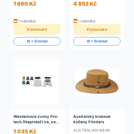
1 660 Kč
4 892 Kč
1 nabídka
1 nabídka
Porovnat
Porovnat
⚖️ + Srovnat
⚖️ + Srovnat
Westernové zvony Pro-
Australský klobouk
tech (Neprotáčí se, sedí
kožený Flinders
na jednom místě)
AUSTRALIAN WEAR
1 035 Kč