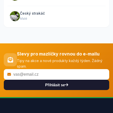
Český strakáč
Malé
Slevy pro mazlíčky rovnou do e-mailu
Tipy na akce a nové produkty každý týden. Žádný
spam.
Přihlásit se