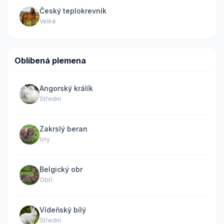
Český teplokrevník
Velké
Oblíbená plemena
Angorský králík
Střední
Zakrslý beran
tiny
Belgický obr
Obří
Vídeňský bílý
Střední