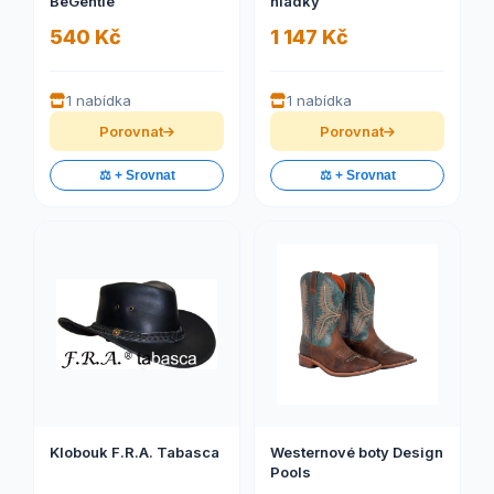
BeGentle™
hladký
540 Kč
1 147 Kč
1 nabídka
1 nabídka
Porovnat
Porovnat
⚖️ + Srovnat
⚖️ + Srovnat
Klobouk F.R.A. Tabasca
Westernové boty Design
Pools