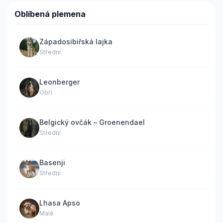
Oblíbená plemena
Západosibiřská lajka
Střední
Leonberger
Obří
Belgický ovčák – Groenendael
Střední
Basenji
Střední
Lhasa Apso
Malé