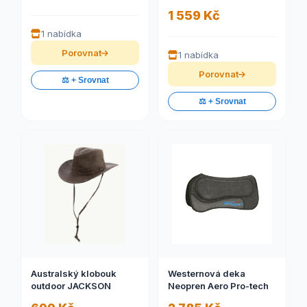
1 559 Kč
1 nabídka
Porovnat
1 nabídka
Porovnat
⚖️ + Srovnat
⚖️ + Srovnat
Australský klobouk
Westernová deka
outdoor JACKSON
Neopren Aero Pro-tech