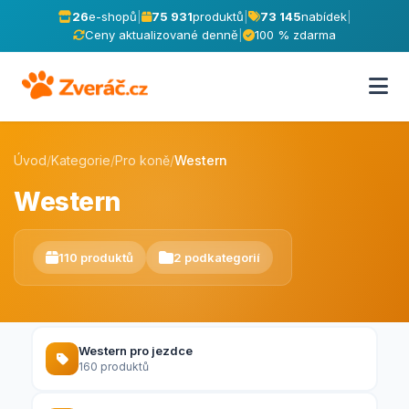
26
e-shopů
|
75 931
produktů
|
73 145
nabídek
|
Ceny aktualizované denně
|
100 % zdarma
Úvod
/
Kategorie
/
Pro koně
/
Western
Western
110 produktů
2 podkategorií
Western pro jezdce
160 produktů