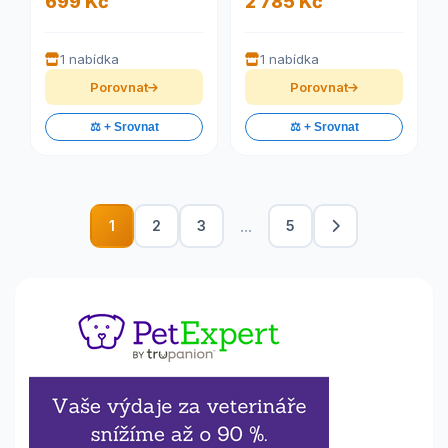
699 Kč
2 785 Kč
1 nabídka
1 nabídka
Porovnat
Porovnat
⚖️ + Srovnat
⚖️ + Srovnat
...
1
2
3
5