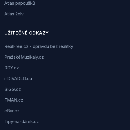
Atlas papoušků
Atlas želv
UŽITEČNÉ ODKAZY
RealFree.cz - opravdu bez realitky
PražskéMuzikály.cz
RDY.cz
i-DIVADLO.eu
BIGG.cz
FMAN.cz
eBar.cz
Tipy-na-dárek.cz