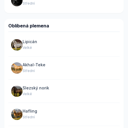
Střední
Oblíbená plemena
Lipicán
Velké
Akhal-Teke
Střední
Slezský norik
Velké
Hafling
Střední