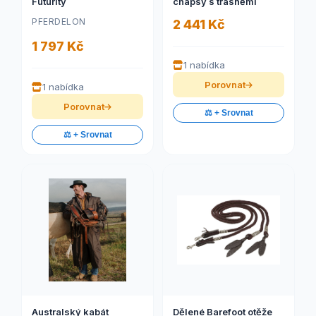
Futurity
chapsy s třásněmi
PFERDELON
2 441 Kč
1 797 Kč
1 nabídka
Porovnat
1 nabídka
Porovnat
⚖️ + Srovnat
⚖️ + Srovnat
Australský kabát
Dělené Barefoot otěže