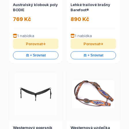
Australský klobouk poly
Lehké trailové brašny
BODIE
Barefoot®
769 Kč
890 Kč
1 nabídka
1 nabídka
Porovnat
Porovnat
⚖️ + Srovnat
⚖️ + Srovnat
Westernový poprsník
Westernová uzdečka