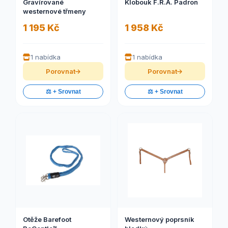
Gravírované
Klobouk F.R.A. Padron
westernové třmeny
1 195 Kč
1 958 Kč
1 nabídka
1 nabídka
Porovnat
Porovnat
⚖️ + Srovnat
⚖️ + Srovnat
Otěže Barefoot
Westernový poprsník