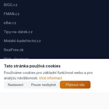
BIGG.cz
FMAN.cz
eBar.cz
Tipy-na-dárek.cz
Mobilní-kadeřnictví.cz
RealFree.sk
Web-clever.cz
Tato stránka používá cookies
Kvízov.cz
Používáme cookies pro základní funkčnost webu a pro
Karavaning.net
analýzu návštěvnosti.
Více informací
Nastavení
Pouze nezbytné
Přijmout vše
CVčko.eu