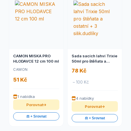
CAMON MISKA PRO
Sada sacích lahví Trixie
HLODAVCE 12 cm 100 ml
50ml pro štěňata a
ostatní + 3 silik.dudlíky
CAMON
78 Kč
51 Kč
– 100 Kč
1 nabídka
4 nabídky
Porovnat
Porovnat
⚖️ + Srovnat
⚖️ + Srovnat