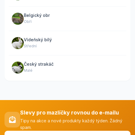
Belgický obr
Obří
Vídeňský bílý
Střední
Český strakáč
Malé
Slevy pro mazlíčky rovnou do e-mailu
Tipy na akce a nové produkty každý týden. Žádný
spam.