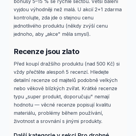
bonusy 5–15 % se rychle sečtou. Větší balení
vyjdou výhodněji než malá. U akcií 2+1 zdarma
kontrolujte, zda jde o stejnou cenu
jednotlivého produktu (někdy zvýší cenu
jednoho, aby „akce" měla smysl).
Recenze jsou zlato
Před koupí dražšího produktu (nad 500 Kč) si
vždy přečtěte alespoň 5 recenzí. Hledejte
detailní recenze od majitelů podobně velkých
nebo věkově blízkých zvířat. Krátké recenze
typu „super produkt, doporučuju" nemají
hodnotu — věcné recenze popisují kvalitu
materiálu, problémy během používání,
životnost a srovnání s jinými produkty.
Další kategorie v sekci Pro drobné