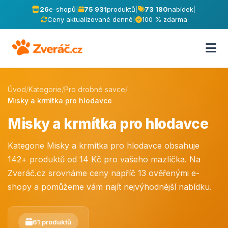
26
e-shopů
|
75 931
produktů
|
73 180
nabídek
|
Ceny aktualizované denně
|
100 % zdarma
Úvod
/
Kategorie
/
Pro drobné savce
/
Misky a krmítka pro hlodavce
Misky a krmítka pro hlodavce
Kategorie Misky a krmítka pro hlodavce obsahuje
142+ produktů od 14 Kč pro vašeho mazlíčka. Na
Zveráč.cz srovnáme ceny napříč 13 ověřenými e-
shopy a pomůžeme vám najít nejvýhodnější nabídku.
61 produktů