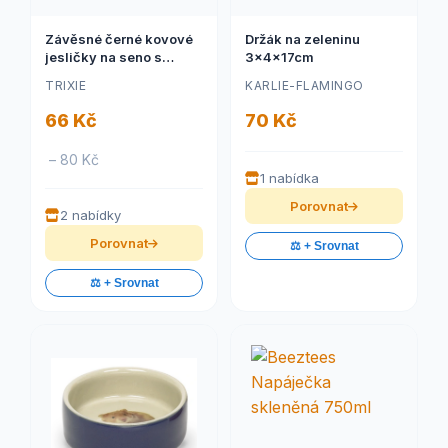
Závěsné černé kovové
Držák na zeleninu
jesličky na seno s
3x4x17cm
víkem 13x18x12 cm
TRIXIE
KARLIE-FLAMINGO
66 Kč
70 Kč
– 80 Kč
1 nabídka
Porovnat
2 nabídky
Porovnat
⚖️ + Srovnat
⚖️ + Srovnat