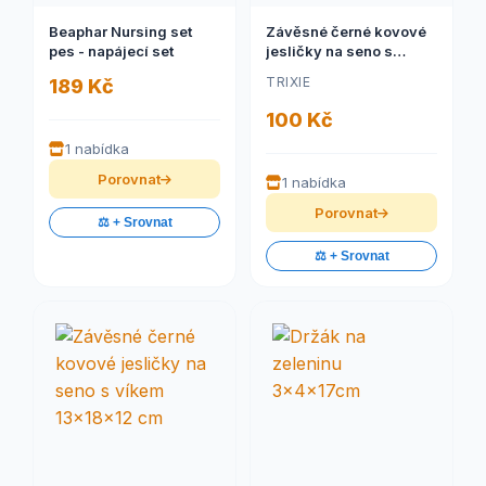
Beaphar Nursing set
Závěsné černé kovové
pes - napájecí set
jesličky na seno s
víkem 20x18x12 cm
TRIXIE
189 Kč
100 Kč
1 nabídka
Porovnat
1 nabídka
Porovnat
⚖️ + Srovnat
⚖️ + Srovnat