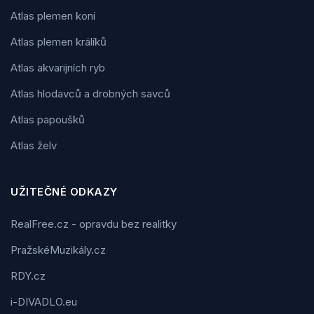
Atlas plemen koní
Atlas plemen králíků
Atlas akvarijních ryb
Atlas hlodavců a drobných savců
Atlas papoušků
Atlas želv
UŽITEČNÉ ODKAZY
RealFree.cz - opravdu bez realitky
PražskéMuzikály.cz
RDY.cz
i-DIVADLO.eu