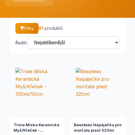
61
produktů
Filtry
Řadit:
Trixie Miska Keramická
Beeztees Napáječka pro
Myš/Křeček -
morčata plast 320ml