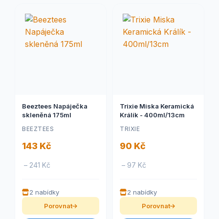
Beeztees Napáječka
Trixie Miska Keramická
skleněná 175ml
Králík - 400ml/13cm
BEEZTEES
TRIXIE
143 Kč
90 Kč
– 241 Kč
– 97 Kč
2 nabídky
2 nabídky
Porovnat
Porovnat