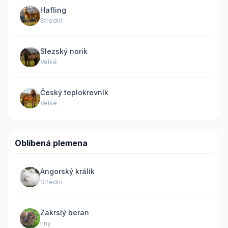
Hafling
Střední
Slezský norik
Velké
Český teplokrevník
Velké
Oblíbená plemena
Angorský králík
Střední
Zakrslý beran
tiny