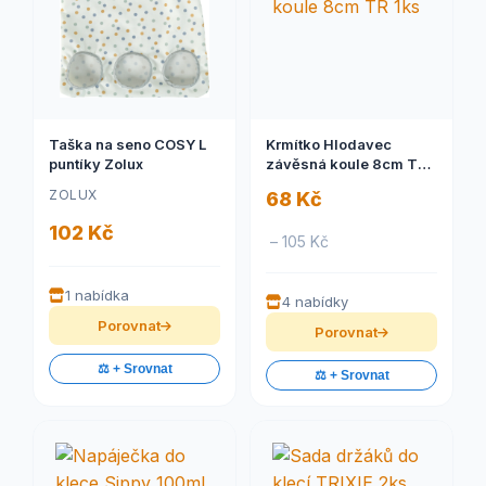
Taška na seno COSY L
Krmítko Hlodavec
puntíky Zolux
závěsná koule 8cm TR
1ks
ZOLUX
68 Kč
102 Kč
– 105 Kč
1 nabídka
4 nabídky
Porovnat
Porovnat
⚖️ + Srovnat
⚖️ + Srovnat