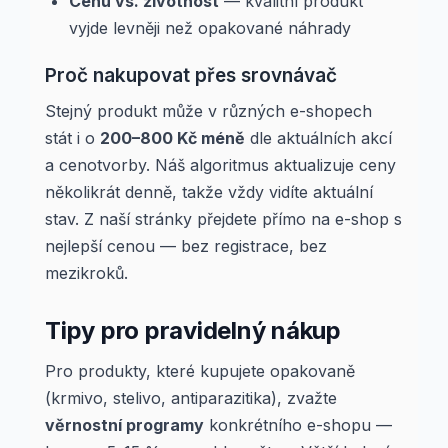
Cenu vs. životnost
— kvalitní produkt
vyjde levněji než opakované náhrady
Proč nakupovat přes srovnávač
Stejný produkt může v různých e-shopech
stát i o
200–800 Kč méně
dle aktuálních akcí
a cenotvorby. Náš algoritmus aktualizuje ceny
několikrát denně, takže vždy vidíte aktuální
stav. Z naší stránky přejdete přímo na e-shop s
nejlepší cenou — bez registrace, bez
mezikroků.
Tipy pro pravidelný nákup
Pro produkty, které kupujete opakovaně
(krmivo, stelivo, antiparazitika), zvažte
věrnostní programy
konkrétního e-shopu —