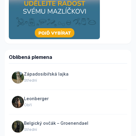
Oblíbená plemena
Západosibiřská lajka
Střední
Leonberger
Obří
Belgický ovčák – Groenendael
Střední