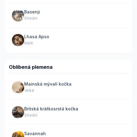
Basenji
Střední
Lhasa Apso
Malé
Oblíbená plemena
Mainská mývalí kočka
Velké
Britská krátkosrstá kočka
Střední
Savannah