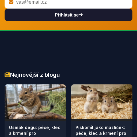
Přihlásit se
Nejnovější z blogu
Osmák degu: péče, klec
Pískomil jako mazlíček:
a krmení pro
péče, klec a krmení pro