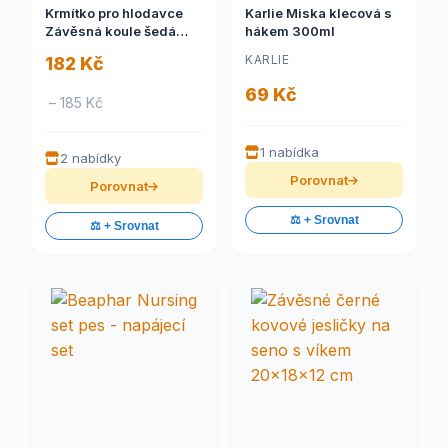
Krmítko pro hlodavce
Karlie Miska klecová s
Závěsná koule šedá
hákem 300ml
Zolux
KARLIE
182 Kč
69 Kč
– 185 Kč
1 nabídka
2 nabídky
Porovnat
Porovnat
⚖️ + Srovnat
⚖️ + Srovnat