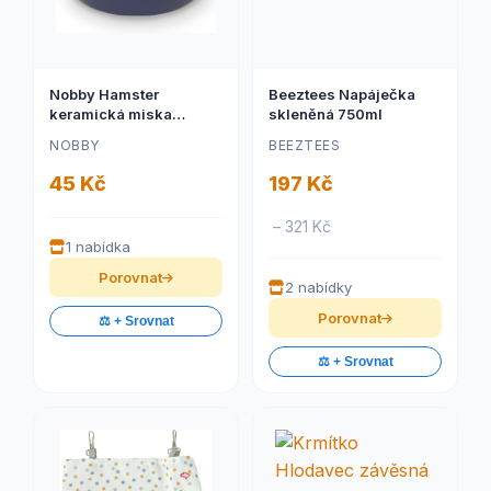
Nobby Hamster
Beeztees Napáječka
keramická miska
skleněná 750ml
hlodavec 7,5 x 2,5cm
NOBBY
BEEZTEES
modrá
45 Kč
197 Kč
– 321 Kč
1 nabídka
Porovnat
2 nabídky
Porovnat
⚖️ + Srovnat
⚖️ + Srovnat