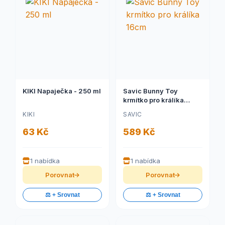
KIKI Napaječka - 250 ml
Savic Bunny Toy
krmítko pro králíka
16cm
KIKI
SAVIC
63 Kč
589 Kč
1 nabídka
1 nabídka
Porovnat
Porovnat
⚖️ + Srovnat
⚖️ + Srovnat