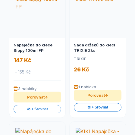
Napáječka do klece
Sada držáků do klecí
Sippy 100ml FP
TRIXIE 2ks
TRIXIE
147 Kč
26 Kč
– 155 Kč
1 nabídka
3 nabídky
Porovnat
Porovnat
⚖️ + Srovnat
⚖️ + Srovnat