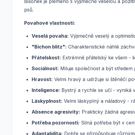
Bišonek je plemeno s výjimečně veselou a pozitiv
psů.
Povahové vlastnosti:
Veselá povaha:
Výjimečně veselý a optimisti
"Bichon blitz":
Charakteristické náhlé záchva
Přátelskost:
Extrémně přátelský ke všem - li
Sociálnost:
Miluje společnost a být středem 
Hravost:
Velmi hravý a udržuje si štěněčí p
Inteligence:
Bystrý a rychle se učí - vyniká v
Láskyplnost:
Velmi láskyplný a náladový - rá
Absence agresivity:
Prakticky žádná agresivi
Potřeba pozornosti:
Silná potřeba být v cent
Adaptabilita:
Dobře se přizpůsobuje různým 