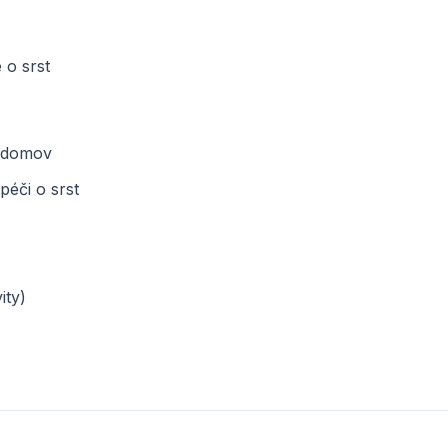
 o srst
o domov
péči o srst
ity)