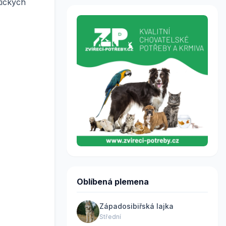
tických
Oblíbená plemena
Západosibiřská lajka
Střední