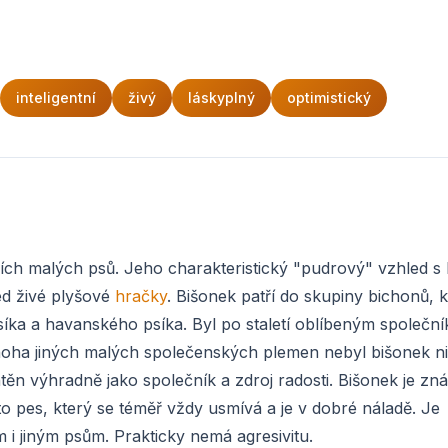
inteligentní
živý
láskyplný
optimistický
jších malých psů. Jeho charakteristický "pudrový" vzhled s 
ed živé plyšové
hračky
. Bišonek patří do skupiny bichonů, k
íka a havanského psíka. Byl po staletí oblíbeným společn
mnoha jiných malých společenských plemen nebyl bišonek n
ěn výhradně jako společník a zdroj radosti. Bišonek je z
to pes, který se téměř vždy usmívá a je v dobré náladě. Je
 i jiným psům. Prakticky nemá agresivitu.