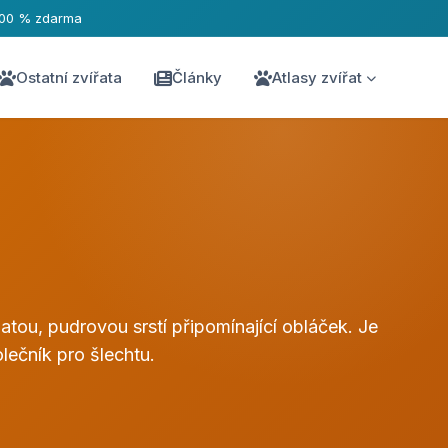
100 % zdarma
Ostatní zvířata
Články
Atlasy zvířat
atou, pudrovou srstí připomínající obláček. Je
lečník pro šlechtu.