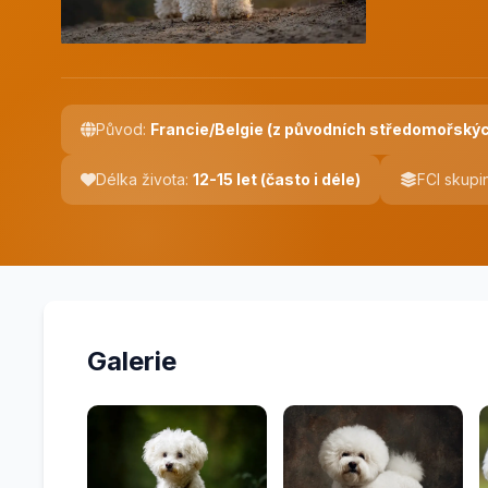
Původ:
Francie/Belgie (z původních středomořský
Délka života:
12-15 let (často i déle)
FCI skupi
Galerie