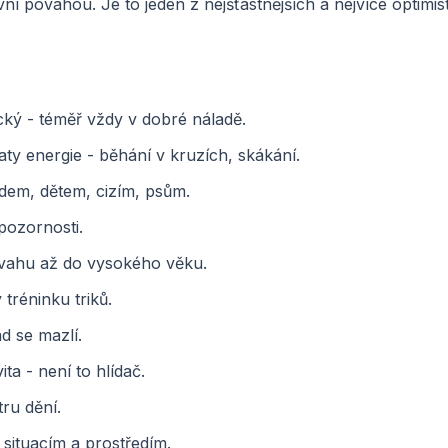
ní povahou. Je to jeden z nejšťastnějších a nejvíce optimis
cký - téměř vždy v dobré náladě.
ty energie - běhání v kruzích, skákání.
dem, dětem, cizím, psům.
pozornosti.
ovahu až do vysokého věku.
 tréninku triků.
d se mazlí.
ta - není to hlídač.
ru dění.
situacím a prostředím.