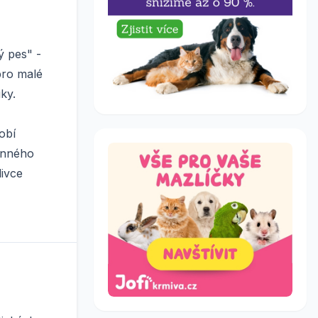
ý pes" -
 pro malé
ky.
obí
dinného
livce