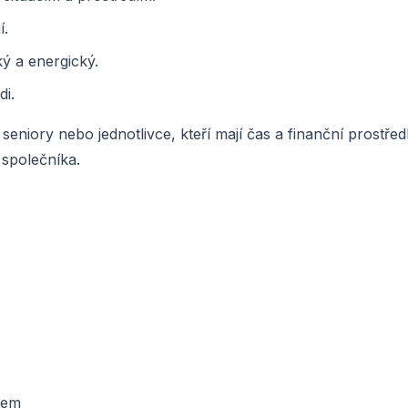
í.
ký a energický.
di.
 seniory nebo jednotlivce, kteří mají čas a finanční prostře
 společníka.
asem