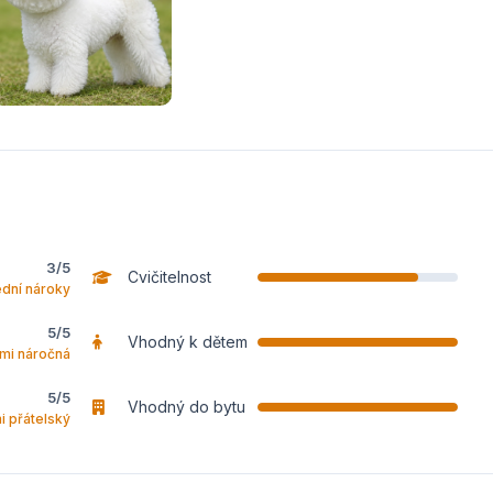
3/5
Cvičitelnost
ední nároky
5/5
Vhodný k dětem
mi náročná
5/5
Vhodný do bytu
i přátelský