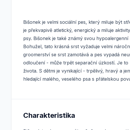
Bišonek je velmi sociální pes, který miluje být 
je překvapivě atletický, energický a miluje aktivity
psy. Bišonek je také známý svou hypoalergenní s
Bohužel, tato krásná srst vyžaduje velmi nároč
groomerství se srst zamotává a pes vypadá neus
odloučení - může trpět separační úzkostí. Je to 
života. S dětmi je vynikající - trpělivý, hravý a 
hledající malého, veselého psa s přátelskou pov
Charakteristika