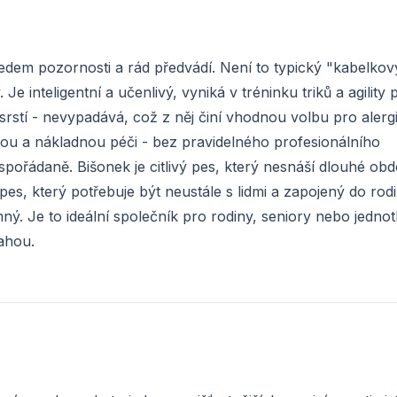
středem pozornosti a rád předvádí. Není to typický "kabelkov
. Je inteligentní a učenlivý, vyniká v tréninku triků a agility
rstí - nevypadává, což z něj činí vhodnou volbu pro alergi
nou a nákladnou péči - bez pravidelného profesionálního
pořádaně. Bišonek je citlivý pes, který nesnáší dlouhé obd
pes, který potřebuje být neustále s lidmi a zapojený do ro
jemný. Je to ideální společník pro rodiny, seniory nebo jednot
ahou.