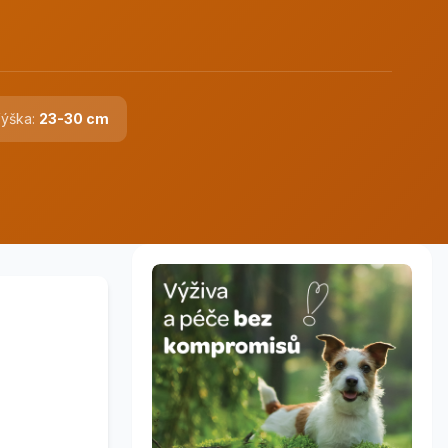
ýška:
23-30 cm