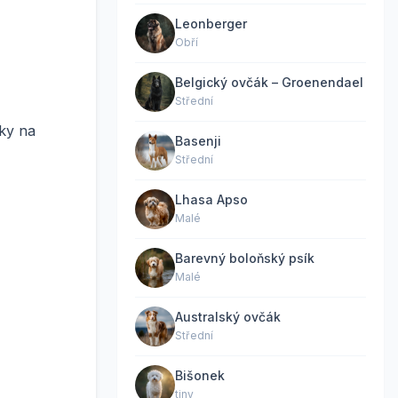
Leonberger
Obří
Belgický ovčák – Groenendael
Střední
dky na
Basenji
Střední
Lhasa Apso
Malé
Barevný boloňský psík
Malé
Australský ovčák
Střední
Bišonek
tiny