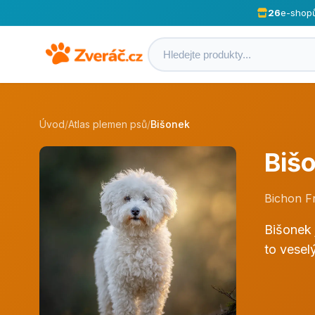
26
e-shop
Úvod
/
Atlas plemen psů
/
Bišonek
Biš
Bichon Fr
Bišonek 
to vesel