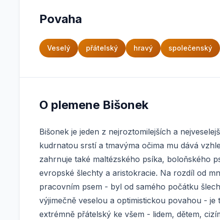
Povaha
Veselý
přátelský
hravý
společenský
O plemene Bišonek
Bišonek je jeden z nejroztomilejších a nejvesele
kudrnatou srstí a tmavýma očima mu dává vzhl
zahrnuje také maltézského psíka, boloňského ps
evropské šlechty a aristokracie. Na rozdíl od 
pracovním psem - byl od samého počátku šlecht
výjimečně veselou a optimistickou povahou - je 
extrémně přátelský ke všem - lidem, dětem, cizím