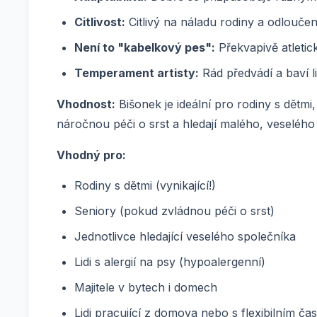
Citlivost:
Citlivý na náladu rodiny a odloučen
Není to "kabelkový pes":
Překvapivě atletic
Temperament artisty:
Rád předvádí a baví li
Vhodnost:
Bišonek je ideální pro rodiny s dětmi,
náročnou péči o srst a hledají malého, veselého
Vhodný pro:
Rodiny s dětmi (vynikající!)
Seniory (pokud zvládnou péči o srst)
Jednotlivce hledající veselého společníka
Lidi s alergií na psy (hypoalergenní)
Majitele v bytech i domech
Lidi pracující z domova nebo s flexibilním č