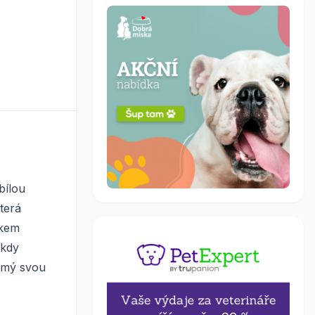
bílou
terá
íkem
ikdy
námý svou