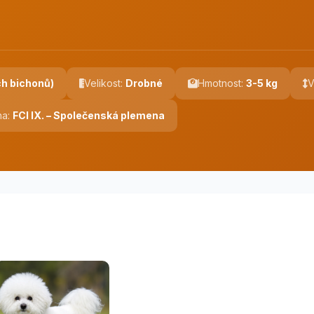
ch bichonů)
Velikost:
Drobné
Hmotnost:
3-5 kg
V
na:
FCI IX. – Společenská plemena