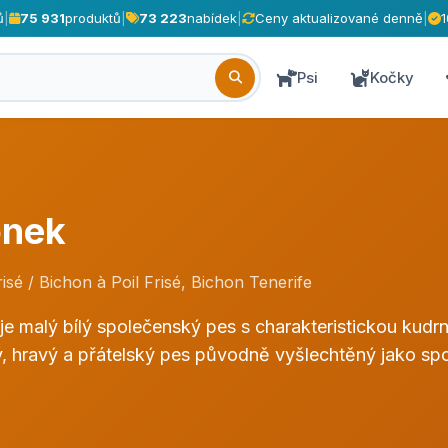
ů
|
75 931
produktů
|
73 223
nabídek
|
Ceny aktualizované denně
|
Psi
Kočky
onek
isé / Bichon à Poil Frisé, Bichon Tenerife
je malý bílý společenský pes s charakteristickou kudrn
ý, hravý a přátelský pes původně vyšlechtěný jako spo