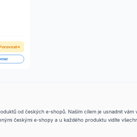
Porovnat
ovnat
roduktů od českých e-shopů. Naším cílem je usnadnit vám 
enými českými e-shopy a u každého produktu vidíte všech