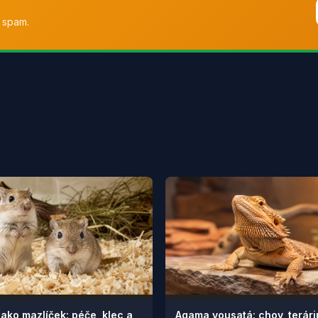
 spam.
jako mazlíček: péče, klec a
Agama vousatá: chov, terár