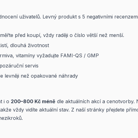
nocení uživatelů. Levný produkt s 5 negativními recenzem
řte před koupí, vždy raději o číslo větší než menší.
stí, dlouhá životnost
rmiva, vitamíny vyžadujte FAMI-QS / GMP
ozáruční servis
de levněji než opakované náhrady
t i o
200–800 Kč méně
dle aktuálních akcí a cenotvorby.
akže vždy vidíte aktuální stav. Z naší stránky přejdete přím
mezikroků.