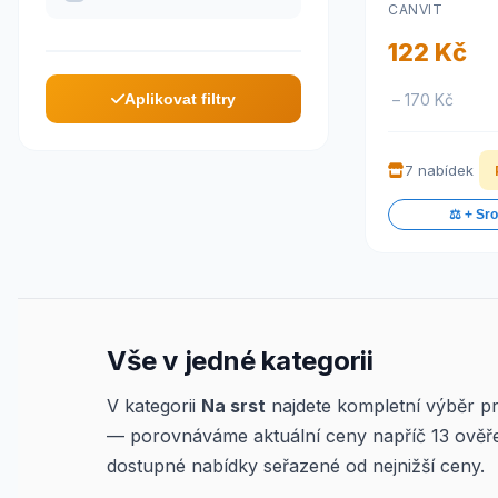
CANVIT
122 Kč
Aplikovat filtry
– 170 Kč
7 nabídek
⚖️ + Sr
Vše v jedné kategorii
V kategorii
Na srst
najdete kompletní výběr p
— porovnáváme aktuální ceny napříč 13 ověř
dostupné nabídky seřazené od nejnižší ceny.