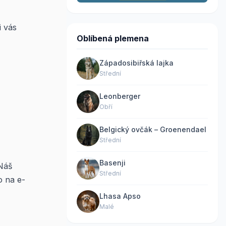
i vás
Oblíbená plemena
Západosibiřská lajka
Střední
Leonberger
Obří
Belgický ovčák – Groenendael
Střední
Basenji
 Náš
Střední
o na e-
Lhasa Apso
Malé