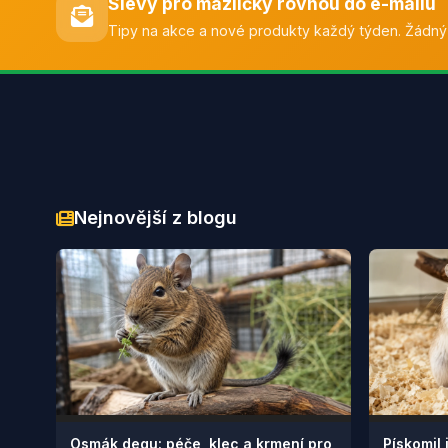
Slevy pro mazlíčky rovnou do e-mailu
Tipy na akce a nové produkty každý týden. Žádný
Nejnovější z blogu
Osmák degu: péče, klec a krmení pro
Pískomil 