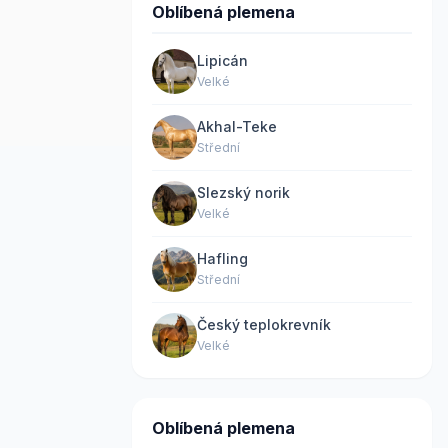
Oblíbená plemena
Lipicán
Velké
Akhal-Teke
Střední
Slezský norik
Velké
Hafling
Střední
Český teplokrevník
Velké
Oblíbená plemena