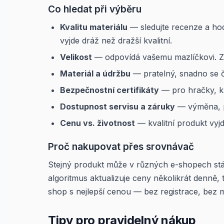
Co hledat při výběru
Kvalitu materiálu
— sledujte recenze a hod
vyjde dráž než dražší kvalitní.
Velikost
— odpovídá vašemu mazlíčkovi. Změ
Materiál a údržbu
— pratelný, snadno se či
Bezpečnostní certifikáty
— pro hračky, k
Dostupnost servisu a záruky
— výměna, p
Cenu vs. životnost
— kvalitní produkt vyj
Proč nakupovat přes srovnávač
Stejný produkt může v různých e-shopech stá
algoritmus aktualizuje ceny několikrát denně, t
shop s nejlepší cenou — bez registrace, bez 
Tipy pro pravidelný nákup