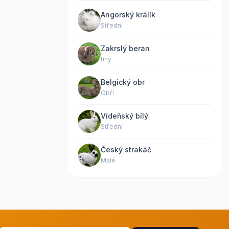
Angorský králík
Střední
Zakrslý beran
tiny
Belgický obr
Obří
Vídeňský bílý
Střední
Český strakáč
Malé