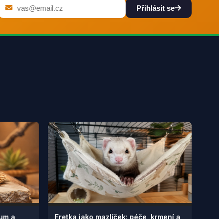
Přihlásit se
ium a
Fretka jako mazlíček: péče, krmení a