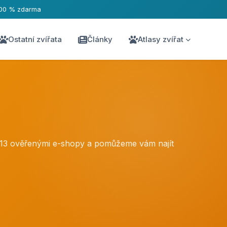
00 % zdarma
Ostatní zvířata
Články
Atlasy zvířat
č 13 ověřenými e-shopy a pomůžeme vám najít