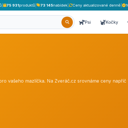
ů
|
75 931
produktů
|
73 145
nabídek
|
Ceny aktualizované denně
|
1
Psi
Kočky
 pro vašeho mazlíčka. Na Zveráč.cz srovnáme ceny napří