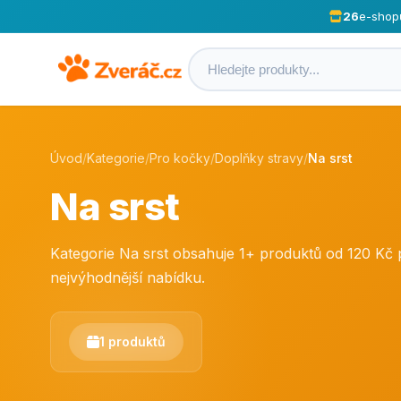
26
e-shop
Úvod
/
Kategorie
/
Pro kočky
/
Doplňky stravy
/
Na srst
Na srst
Kategorie Na srst obsahuje 1+ produktů od 120 Kč
nejvýhodnější nabídku.
1 produktů