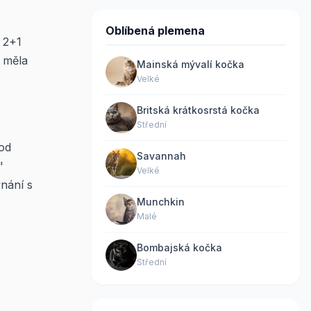
Oblíbená plemena
 2+1
" měla
Mainská mývalí kočka
Velké
Britská krátkosrstá kočka
Střední
 od
Savannah
"
Velké
nání s
Munchkin
Malé
Bombajská kočka
Střední