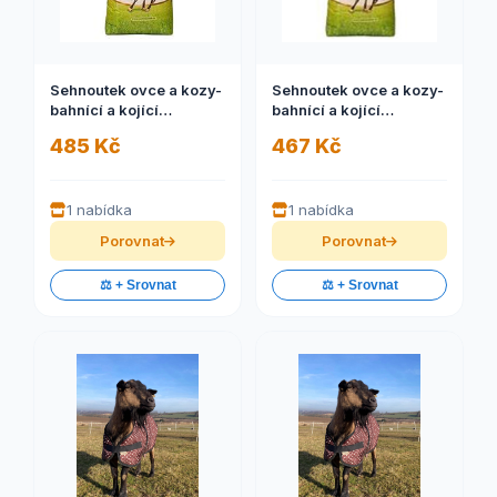
Sehnoutek ovce a kozy-
Sehnoutek ovce a kozy-
bahnící a kojící
bahnící a kojící
dopln.krm. granule
dopln.krm. granule
485 Kč
467 Kč
25kg
25kg
1 nabídka
1 nabídka
Porovnat
Porovnat
⚖️ + Srovnat
⚖️ + Srovnat