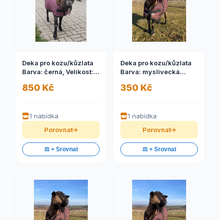
Deka pro kozu/kůzlata
Deka pro kozu/kůzlata
Barva: černá, Velikost:
Barva: myslivecká
M
zelená, Velikost: XS-
850 Kč
350 Kč
KŮZLATA
1 nabídka
1 nabídka
Porovnat
Porovnat
⚖️ + Srovnat
⚖️ + Srovnat