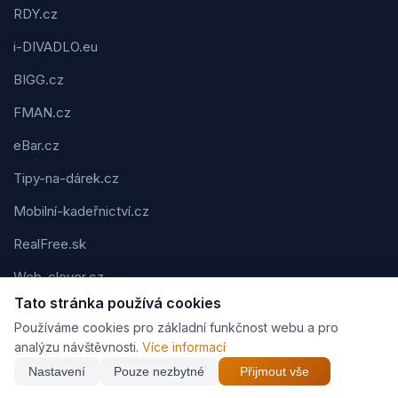
RDY.cz
i-DIVADLO.eu
BIGG.cz
FMAN.cz
eBar.cz
Tipy-na-dárek.cz
Mobilní-kadeřnictví.cz
RealFree.sk
Web-clever.cz
Tato stránka používá cookies
Kvízov.cz
Používáme cookies pro základní funkčnost webu a pro
Karavaning.net
analýzu návštěvnosti.
Více informací
Nastavení
Pouze nezbytné
Přijmout vše
CVčko.eu