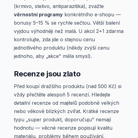
(krmivo, stelivo, antiparazitika), zvažte
věrnostní programy
konkrétního e-shopu —
bonusy 5–15 % se rychle sečtou. Větší balení
vyjdou výhodněji než malá. U akcií 2+1 zdarma
kontrolujte, zda jde o stejnou cenu
jednotlivého produktu (někdy zvýší cenu
jednoho, aby „akce" měla smysl).
Recenze jsou zlato
Před koupí dražšího produktu (nad 500 Kč) si
vždy přečtěte alespoň 5 recenzí. Hledejte
detailní recenze od majitelů podobně velkých
nebo věkově blízkých zvířat. Krátké recenze
typu „super produkt, doporučuju" nemají
hodnotu — věcné recenze popisují kvalitu
materiálu, problémy během používání,