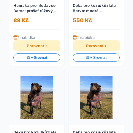
Hamaka pro hlodavce
Deka pro kozu/kůzlata
Barva: prošef růžový,
Barva: modrá
Velikost: S
tyrkysová, Velikost: S
89 Kč
550 Kč
1 nabídka
1 nabídka
Porovnat
Porovnat
⚖️ + Srovnat
⚖️ + Srovnat
Deka pro kozu/kůzlata
Deka pro kozu/kůzlata