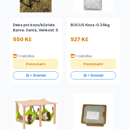
Deka pro kozu/kůzlata
BOCUS Koza-G 25kg
Barva: černá, Velikost: S
550 Kč
527 Kč
1 nabídka
1 nabídka
Porovnat
Porovnat
⚖️ + Srovnat
⚖️ + Srovnat