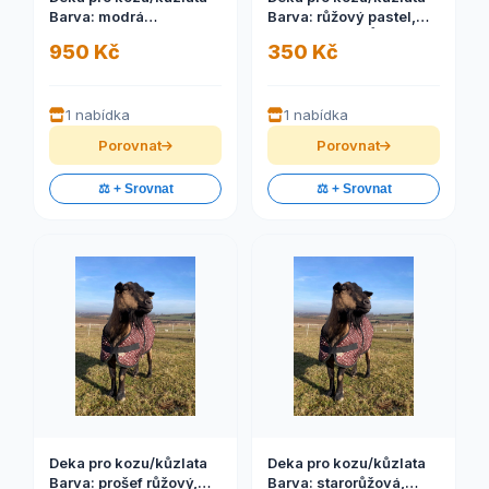
Barva: modrá
Barva: růžový pastel,
tyrkysová, Velikost: NA
Velikost: XS-KŮZLATA
950 Kč
350 Kč
MÍRU
1 nabídka
1 nabídka
Porovnat
Porovnat
⚖️ + Srovnat
⚖️ + Srovnat
Deka pro kozu/kůzlata
Deka pro kozu/kůzlata
Barva: prošef růžový,
Barva: starorůžová,