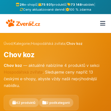
26
e-shopů
|
75 931
produktů
|
73 148
nabídek
|
Ceny aktualizované denně
|
100 % zdarma
Úvod
/
Kategorie
/
Hospodářská zvířata
/
Chov koz
Chov koz
Chov koz
— aktuálně nabízíme 4 produktů v sekci
Hospodářská zvířata
. Sledujeme ceny napříč 13
českými e-shopy, abyste vždy našli nejvýhodnější
nabídku.
42 produktů
2 podkategorií