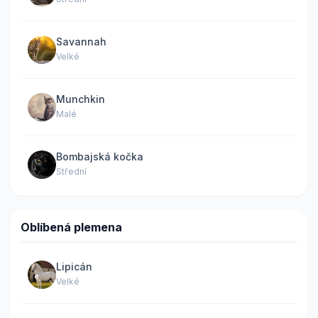
Savannah
Velké
Munchkin
Malé
Bombajská kočka
Střední
Oblíbená plemena
Lipicán
Velké