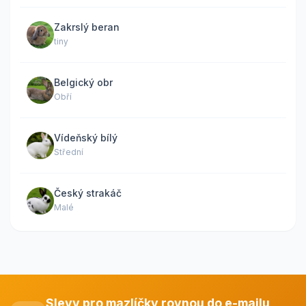
Zakrslý beran
tiny
Belgický obr
Obří
Vídeňský bílý
Střední
Český strakáč
Malé
Slevy pro mazlíčky rovnou do e-mailu