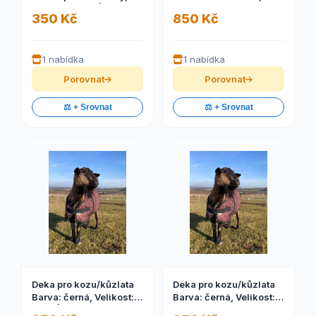
Velikost: XS-KŮZLATA
Velikost: M
350 Kč
850 Kč
1 nabídka
1 nabídka
Porovnat
Porovnat
⚖️ + Srovnat
⚖️ + Srovnat
Deka pro kozu/kůzlata
Deka pro kozu/kůzlata
Barva: černá, Velikost:
Barva: černá, Velikost:
XS-KŮZLATA
NA MÍRU