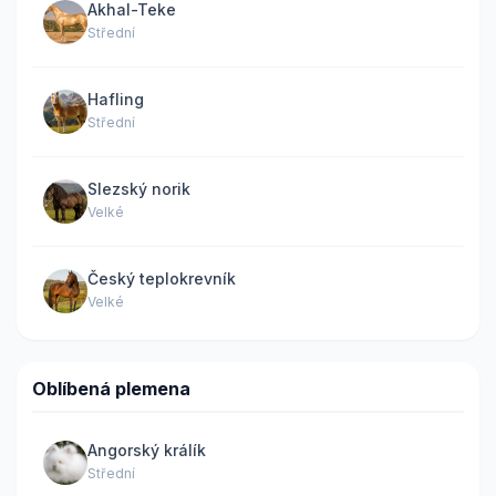
Akhal-Teke
Střední
Hafling
Střední
Slezský norik
Velké
Český teplokrevník
Velké
Oblíbená plemena
Angorský králík
Střední