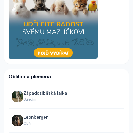
Oblíbená plemena
Západosibiřská lajka
Střední
Leonberger
Obří