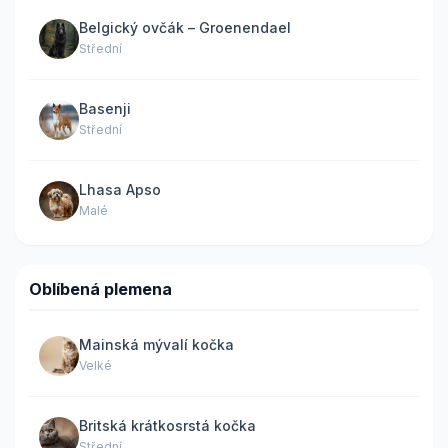
Belgický ovčák – Groenendael
Střední
Basenji
Střední
Lhasa Apso
Malé
Oblíbená plemena
Mainská mývalí kočka
Velké
Britská krátkosrstá kočka
Střední