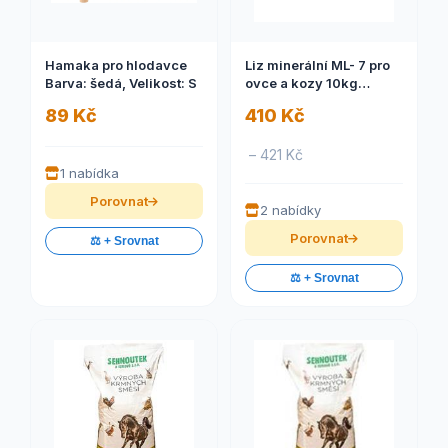
Hamaka pro hlodavce
Liz minerální ML- 7 pro
Barva: šedá, Velikost: S
ovce a kozy 10kg
vanička
89 Kč
410 Kč
– 421 Kč
1 nabídka
Porovnat
2 nabídky
Porovnat
⚖️ + Srovnat
⚖️ + Srovnat