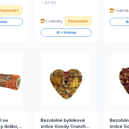
– 87 Kč
Porovnat
1 nabíd
3 nabídky
Porovnat
ovnat
⚖️
⚖️ + Srovnat
l se
Bezobilné bylinkové
Bezobiln
y ibišku,
srdce Goody Crunch
srdce G