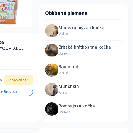
Oblíbená plemena
Mainská mývalí kočka
Velké
ka
Britská krátkosrstá kočka
YCUP XL
Střední
v 110g
Savannah
Velké
ka
Porovnat
Munchkin
 + Srovnat
Malé
Bombajská kočka
Střední