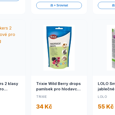
⚖️ + Srovnat
⚖️
s 2 klasy
Trixie Wild Berry drops
LOLO Sm
ro
pamlsek pro hlodavce
jablečné
g
s lesními plody 75g
90g
TRIXIE
LOLO
34 Kč
55 Kč