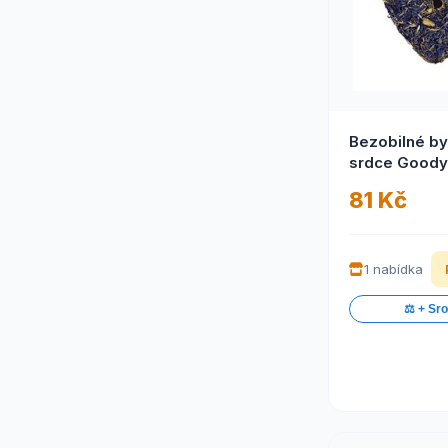
Bezobilné by
srdce Goody
chrpa 80g
81 Kč
1 nabídka
⚖️ + Sr