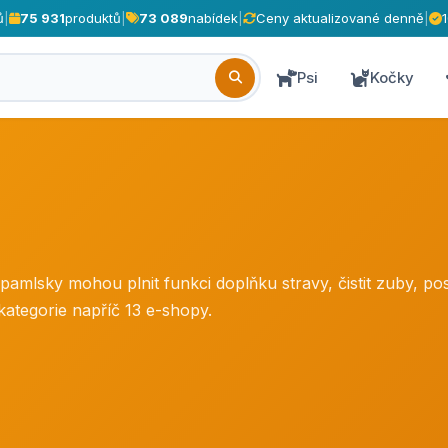
ů
|
75 931
produktů
|
73 089
nabídek
|
Ceny aktualizované denně
|
Psi
Kočky
pamlsky mohou plnit funkci doplňku stravy, čistit zuby, po
ategorie napříč 13 e-shopy.