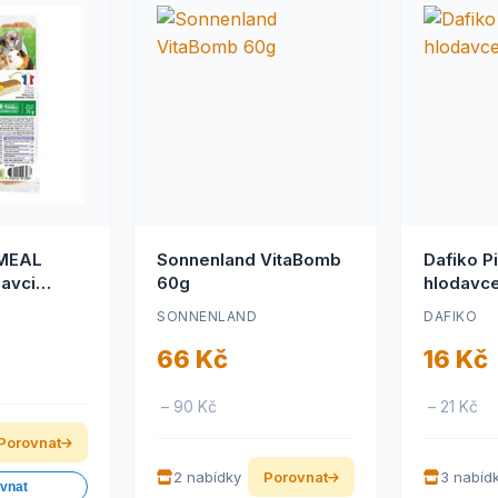
IMEAL
Sonnenland VitaBomb
Dafiko P
avci
60g
hlodavce
 6ks 6ks
SONNENLAND
DAFIKO
66 Kč
16 Kč
– 90 Kč
– 21 Kč
Porovnat
2 nabídky
Porovnat
3 nabíd
ovnat