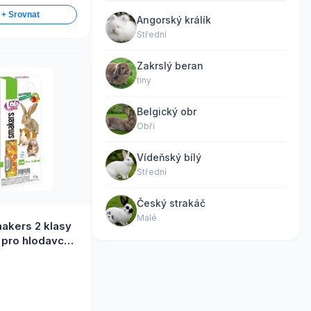
 + Srovnat
Angorský králík
Střední
Zakrslý beran
tiny
Belgický obr
Obří
Vídeňský bílý
Střední
Český strakáč
Malé
akers 2 klasy
 pro hlodavce