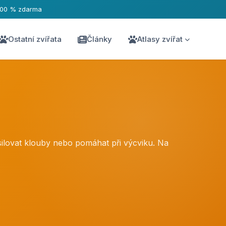
100 % zdarma
Ostatní zvířata
Články
Atlasy zvířat
silovat klouby nebo pomáhat při výcviku. Na