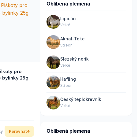
Oblíbená plemena
Lipicán
Velké
Akhal-Teke
Střední
Slezský norik
Velké
iškoty pro
 bylinky 25g
Hafling
Střední
Český teplokrevník
Velké
Oblíbená plemena
ky
Porovnat