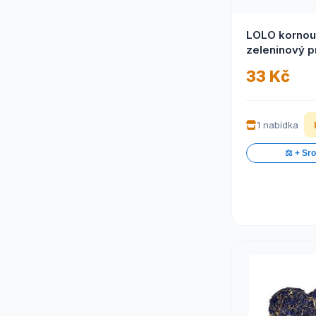
LOLO kornou
zeleninový p
hlodavce 1 k
33 Kč
1 nabídka
⚖️ + Sr