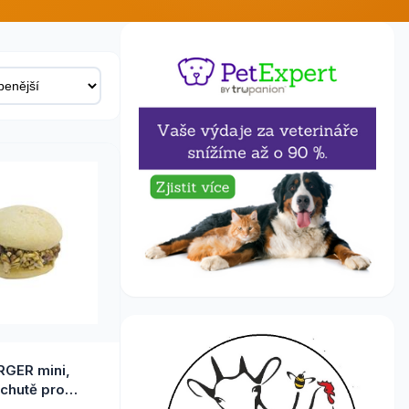
GER mini,
íchutě pro
 1 ks