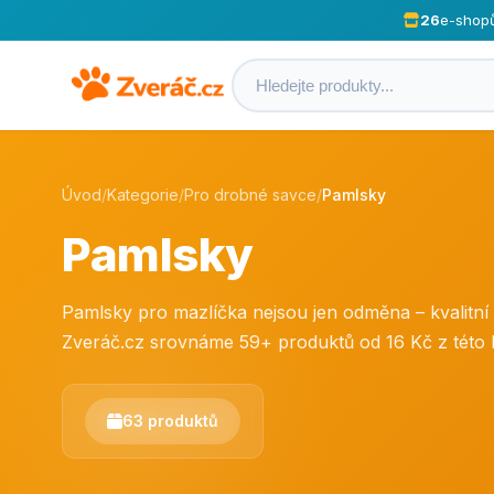
26
e-shop
Úvod
/
Kategorie
/
Pro drobné savce
/
Pamlsky
Pamlsky
Pamlsky pro mazlíčka nejsou jen odměna – kvalitní 
Zveráč.cz srovnáme 59+ produktů od 16 Kč z této k
63 produktů