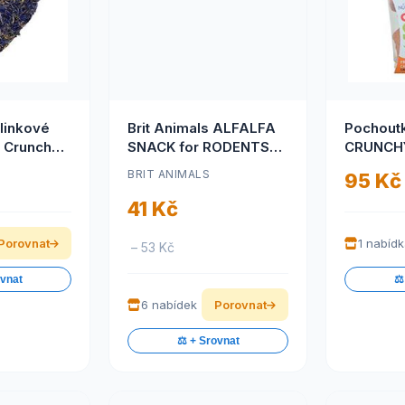
linkové
Brit Animals ALFALFA
Pochout
 Crunch
SNACK for RODENTS
CRUNCH
100 g
mrke
BRIT ANIMALS
95 Kč
41 Kč
Porovnat
1 nabíd
– 53 Kč
ovnat
⚖️
6 nabídek
Porovnat
⚖️ + Srovnat