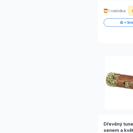
1 nabídka
⚖️ + Sr
Dřevěný tune
senem a květ