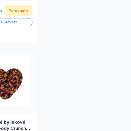
ka
Porovnat
 + Srovnat
é bylinkové
oody Crunch