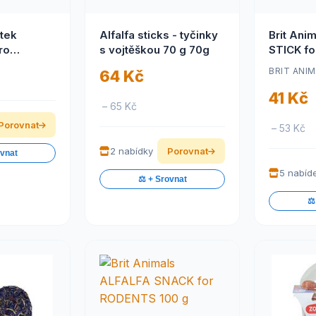
tek
Alfalfa sticks - tyčinky
Brit Ani
ro
s vojtěškou 70 g 70g
STICK f
s
g
BRIT ANI
64 Kč
41 Kč
– 65 Kč
Porovnat
– 53 Kč
2 nabídky
Porovnat
ovnat
5 nabíd
⚖️ + Srovnat
⚖️