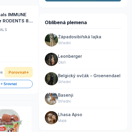
mals IMMUNE
or RODENTS 80
Oblíbená plemena
MALS
Západosibiřská lajka
Střední
Leonberger
Obří
ek
Porovnat
Belgický ovčák – Groenendael
Střední
 + Srovnat
Basenji
Střední
Lhasa Apso
Malé