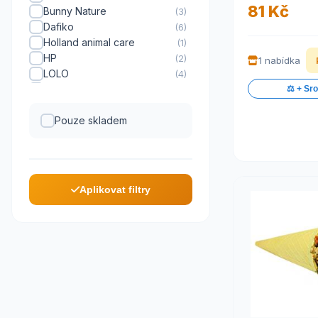
81 Kč
Bunny Nature
(3)
Dafiko
(6)
Holland animal care
(1)
HP
(2)
1 nabídka
LOLO
(4)
Mikrop
(3)
⚖️ + Sr
Sippy
(3)
Sonnenland
Pouze skladem
(6)
Trixie
(1)
Aplikovat filtry