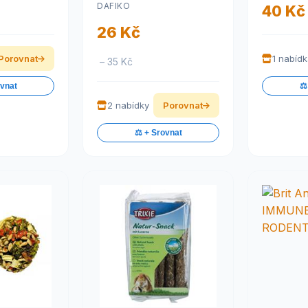
DAFIKO
40 Kč
26 Kč
Porovnat
1 nabíd
– 35 Kč
ovnat
⚖️
2 nabídky
Porovnat
⚖️ + Srovnat