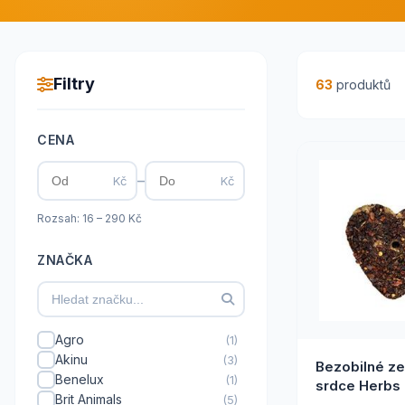
Filtry
63
produktů
CENA
–
Kč
Kč
Rozsah: 16 – 290 Kč
ZNAČKA
Agro
(1)
Akinu
(3)
Bezobilné ze
Benelux
(1)
srdce Herbs
Brit Animals
(5)
Crunch 80g