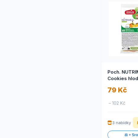
Poch. NUTR
Cookies hlod
pomer.banán
79 Kč
– 102 Kč
3 nabídky
⚖️ + Sr