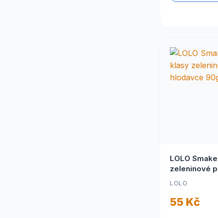
LOLO Smaker
zeleninové p
hlodavce 90
LOLO
55 Kč