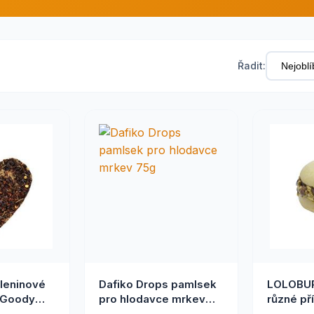
Řadit:
leninové
Dafiko Drops pamlsek
LOLOBUR
 Goody
pro hlodavce mrkev
různé př
75g
hlodavce