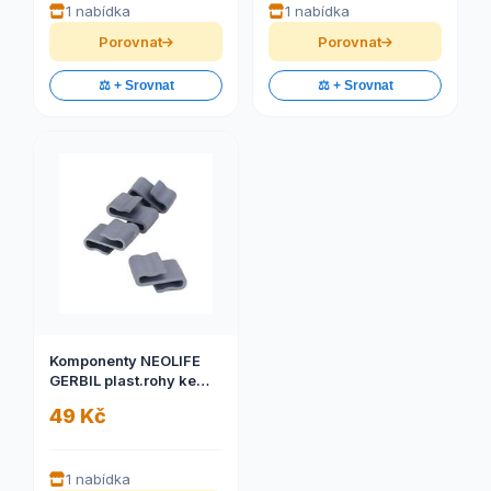
1 nabídka
1 nabídka
Porovnat
Porovnat
⚖️ + Srovnat
⚖️ + Srovnat
Komponenty NEOLIFE
GERBIL plast.rohy ke
dnu šedá Zolux 4ks
49 Kč
1 nabídka