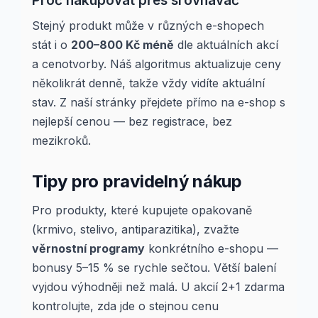
Proč nakupovat přes srovnávač
Stejný produkt může v různých e-shopech
stát i o
200–800 Kč méně
dle aktuálních akcí
a cenotvorby. Náš algoritmus aktualizuje ceny
několikrát denně, takže vždy vidíte aktuální
stav. Z naší stránky přejdete přímo na e-shop s
nejlepší cenou — bez registrace, bez
mezikroků.
Tipy pro pravidelný nákup
Pro produkty, které kupujete opakovaně
(krmivo, stelivo, antiparazitika), zvažte
věrnostní programy
konkrétního e-shopu —
bonusy 5–15 % se rychle sečtou. Větší balení
vyjdou výhodněji než malá. U akcií 2+1 zdarma
kontrolujte, zda jde o stejnou cenu