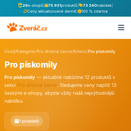
26
e-shopů
|
75 931
produktů
|
73 240
nabídek
|
Ceny aktualizované denně
|
100 % zdarma
Úvod
/
Kategorie
/
Pro drobné savce
/
Krmivo
/
Pro pískomily
Pro pískomily
Pro pískomily
— aktuálně nabízíme 12 produktů v
sekci
Pro drobné savce
. Sledujeme ceny napříč 13
českými e-shopy, abyste vždy našli nejvýhodnější
nabídku.
7 produktů