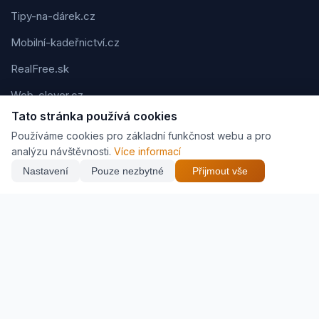
Tipy-na-dárek.cz
Mobilní-kadeřnictví.cz
RealFree.sk
Web-clever.cz
Tato stránka používá cookies
Kvízov.cz
Používáme cookies pro základní funkčnost webu a pro
Karavaning.net
analýzu návštěvnosti.
Více informací
Nastavení
Pouze nezbytné
Přijmout vše
CVčko.eu
Podmínky použití
Ochrana osobních údajů
Cookies
Jak vyděláváme (affiliate)
© 2026 Zveráč.cz. Všechna práva vyhrazena. | Vytvořil
Pavel
Jirouš