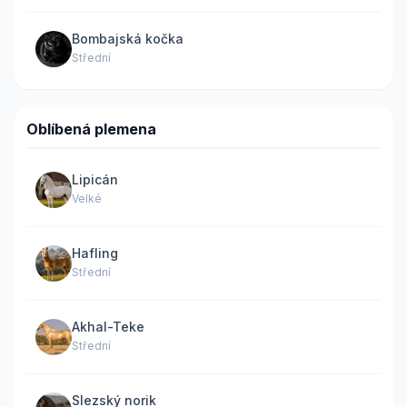
Bombajská kočka
Střední
Oblíbená plemena
Lipicán
Velké
Hafling
Střední
Akhal-Teke
Střední
Slezský norik