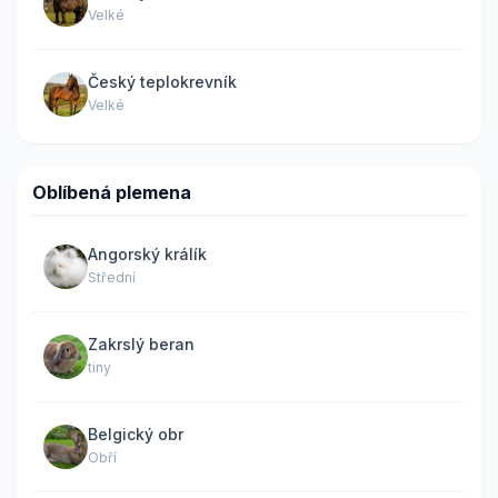
Velké
Český teplokrevník
Velké
Oblíbená plemena
Angorský králík
Střední
Zakrslý beran
tiny
Belgický obr
Obří