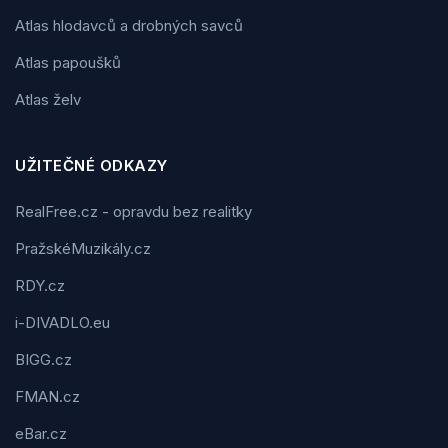
Atlas hlodavců a drobných savců
Atlas papoušků
Atlas želv
UŽITEČNÉ ODKAZY
RealFree.cz - opravdu bez realitky
PražskéMuzikály.cz
RDY.cz
i-DIVADLO.eu
BIGG.cz
FMAN.cz
eBar.cz