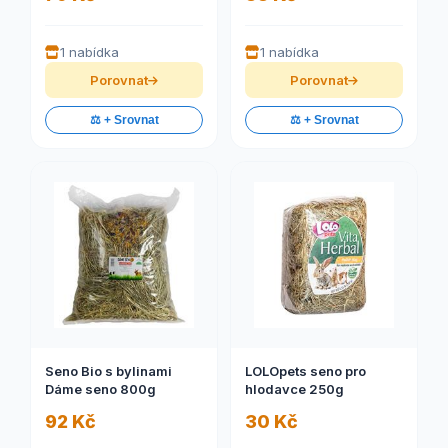
1 nabídka
1 nabídka
Porovnat
Porovnat
⚖️ + Srovnat
⚖️ + Srovnat
Seno Bio s bylinami
LOLOpets seno pro
Dáme seno 800g
hlodavce 250g
92 Kč
30 Kč