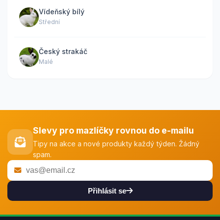
Vídeňský bílý
Střední
Český strakáč
Malé
Slevy pro mazlíčky rovnou do e-mailu
Tipy na akce a nové produkty každý týden. Žádný
spam.
Přihlásit se