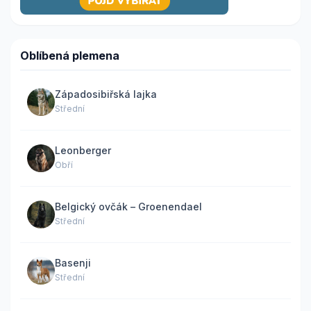
Oblíbená plemena
Západosibiřská lajka
Střední
Leonberger
Obří
Belgický ovčák – Groenendael
Střední
Basenji
Střední