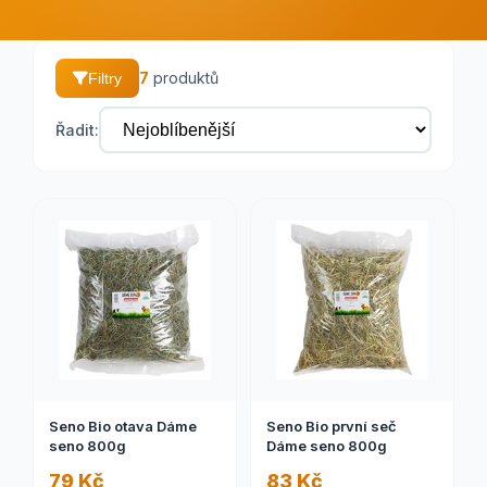
7
produktů
Filtry
Řadit:
Seno Bio otava Dáme
Seno Bio první seč
seno 800g
Dáme seno 800g
79 Kč
83 Kč