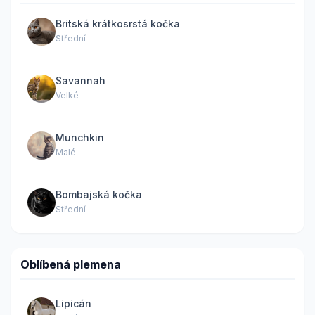
Britská krátkosrstá kočka
Střední
Savannah
Velké
Munchkin
Malé
Bombajská kočka
Střední
Oblíbená plemena
Lipicán