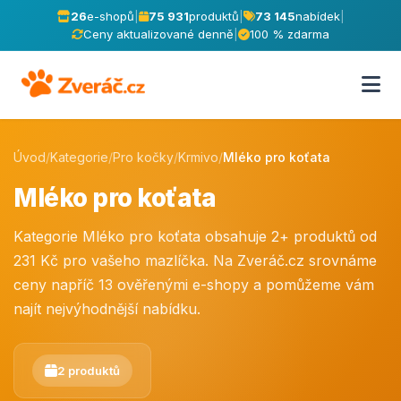
26
e-shopů
|
75 931
produktů
|
73 145
nabídek
|
Ceny aktualizované denně
|
100 % zdarma
Úvod
/
Kategorie
/
Pro kočky
/
Krmivo
/
Mléko pro koťata
Mléko pro koťata
Kategorie Mléko pro koťata obsahuje 2+ produktů od
231 Kč pro vašeho mazlíčka. Na Zveráč.cz srovnáme
ceny napříč 13 ověřenými e-shopy a pomůžeme vám
najít nejvýhodnější nabídku.
2 produktů