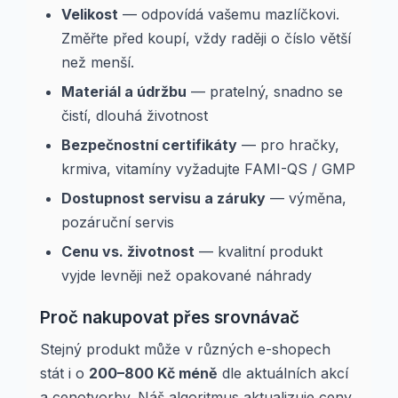
Velikost
— odpovídá vašemu mazlíčkovi.
Změřte před koupí, vždy raději o číslo větší
než menší.
Materiál a údržbu
— pratelný, snadno se
čistí, dlouhá životnost
Bezpečnostní certifikáty
— pro hračky,
krmiva, vitamíny vyžadujte FAMI-QS / GMP
Dostupnost servisu a záruky
— výměna,
pozáruční servis
Cenu vs. životnost
— kvalitní produkt
vyjde levněji než opakované náhrady
Proč nakupovat přes srovnávač
Stejný produkt může v různých e-shopech
stát i o
200–800 Kč méně
dle aktuálních akcí
a cenotvorby. Náš algoritmus aktualizuje ceny