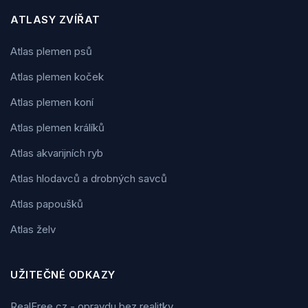
ATLASY ZVÍŘAT
Atlas plemen psů
Atlas plemen koček
Atlas plemen koní
Atlas plemen králíků
Atlas akvarijních ryb
Atlas hlodavců a drobných savců
Atlas papoušků
Atlas želv
UŽITEČNÉ ODKAZY
RealFree.cz - opravdu bez realitky