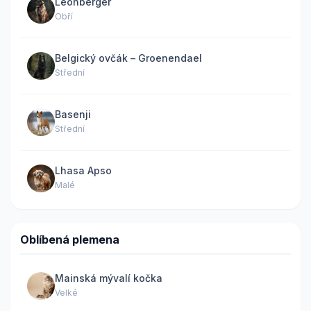
Leonberger
Obří
Belgický ovčák – Groenendael
Střední
Basenji
Střední
Lhasa Apso
Malé
Oblíbená plemena
Mainská mývalí kočka
Velké