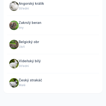
Angorský králík
Střední
Zakrslý beran
tiny
Belgický obr
Obří
Vídeňský bílý
Střední
Český strakáč
Malé