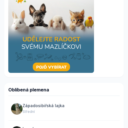
Oblíbená plemena
Západosibiřská lajka
Střední