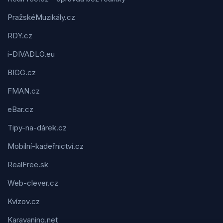
PražskéMuzikály.cz
RDY.cz
i-DIVADLO.eu
BIGG.cz
FMAN.cz
eBar.cz
Tipy-na-dárek.cz
Mobilní-kadeřnictví.cz
RealFree.sk
Web-clever.cz
Kvízov.cz
Karavaning.net