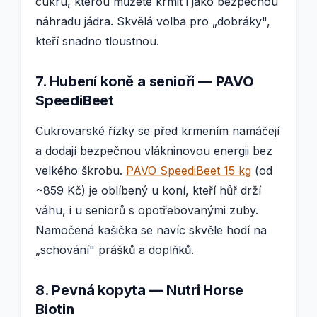
cukru, kterou můžete krmit i jako bezpečnou
náhradu jádra. Skvělá volba pro „dobráky",
kteří snadno tloustnou.
7. Hubení koně a senioři — PAVO
SpeediBeet
Cukrovarské řízky se před krmením namáčejí
a dodají bezpečnou vlákninovou energii bez
velkého škrobu.
PAVO SpeediBeet 15 kg
(od
~859 Kč) je oblíbený u koní, kteří hůř drží
váhu, i u seniorů s opotřebovanými zuby.
Namočená kašička se navíc skvěle hodí na
„schování" prášků a doplňků.
8. Pevná kopyta — Nutri Horse
Biotin