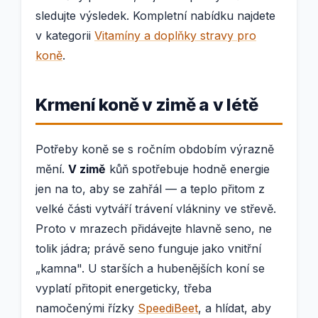
sledujte výsledek. Kompletní nabídku najdete
v kategorii
Vitamíny a doplňky stravy pro
koně
.
Krmení koně v zimě a v létě
Potřeby koně se s ročním obdobím výrazně
mění.
V zimě
kůň spotřebuje hodně energie
jen na to, aby se zahřál — a teplo přitom z
velké části vytváří trávení vlákniny ve střevě.
Proto v mrazech přidávejte hlavně seno, ne
tolik jádra; právě seno funguje jako vnitřní
„kamna". U starších a hubenějších koní se
vyplatí přitopit energeticky, třeba
namočenými řízky
SpeediBeet
, a hlídat, aby