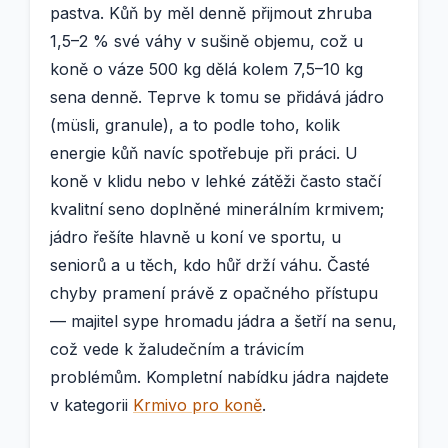
pastva. Kůň by měl denně přijmout zhruba
1,5–2 % své váhy v sušině objemu, což u
koně o váze 500 kg dělá kolem 7,5–10 kg
sena denně. Teprve k tomu se přidává jádro
(müsli, granule), a to podle toho, kolik
energie kůň navíc spotřebuje při práci. U
koně v klidu nebo v lehké zátěži často stačí
kvalitní seno doplněné minerálním krmivem;
jádro řešíte hlavně u koní ve sportu, u
seniorů a u těch, kdo hůř drží váhu. Časté
chyby pramení právě z opačného přístupu
— majitel sype hromadu jádra a šetří na senu,
což vede k žaludečním a trávicím
problémům. Kompletní nabídku jádra najdete
v kategorii
Krmivo pro koně
.