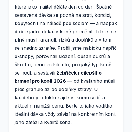
které jako majitel děláte den co den. Špatně
sestavená dávka se pozná na srsti, kondici,
kopytech i na náladě pod sedlem — a naopak
dobré jádro dokáže koně proměnit. Trh je ale
plný müsli, granulí, řízků a doplňků a v tom
se snadno ztratíte. Prošli jsme nabídku napříč
e-shopy, porovnali složení, obsah cukrů a
škrobu, cenu za kilo i to, pro jaký typ koně
se hodí, a sestavili
žebříček nejlepšího
krmení pro koně 2026
— od kvalitního müsli
přes granule až po doplňky stravy. U
každého produktu najdete, komu sedí, a
aktuální nejnižší cenu. Berte to jako vodítko;
ideální dávka vždy závisí na konkrétním koni,
jeho zátěži a kvalitě sena.