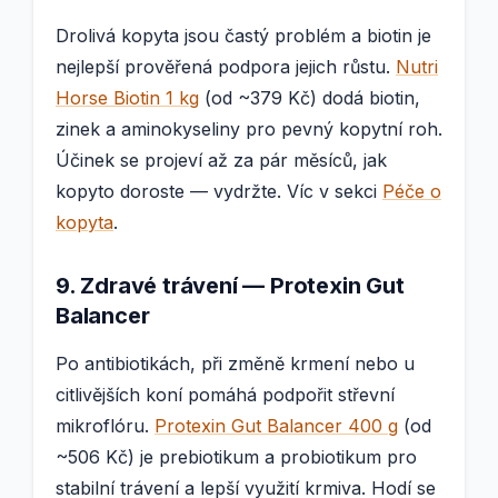
Drolivá kopyta jsou častý problém a biotin je
nejlepší prověřená podpora jejich růstu.
Nutri
Horse Biotin 1 kg
(od ~379 Kč) dodá biotin,
zinek a aminokyseliny pro pevný kopytní roh.
Účinek se projeví až za pár měsíců, jak
kopyto doroste — vydržte. Víc v sekci
Péče o
kopyta
.
9. Zdravé trávení — Protexin Gut
Balancer
Po antibiotikách, při změně krmení nebo u
citlivějších koní pomáhá podpořit střevní
mikroflóru.
Protexin Gut Balancer 400 g
(od
~506 Kč) je prebiotikum a probiotikum pro
stabilní trávení a lepší využití krmiva. Hodí se