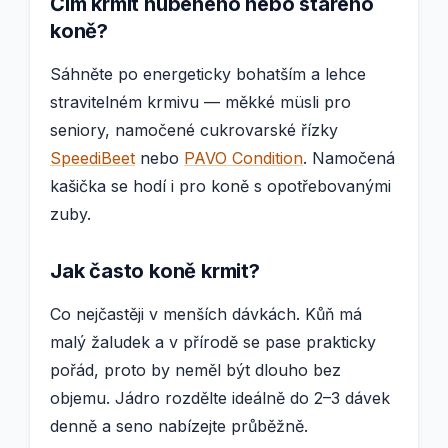
Čím krmit hubeného nebo starého
koně?
Sáhněte po energeticky bohatším a lehce
stravitelném krmivu — měkké müsli pro
seniory, namočené cukrovarské řízky
SpeediBeet
nebo
PAVO Condition
. Namočená
kašička se hodí i pro koně s opotřebovanými
zuby.
Jak často koně krmit?
Co nejčastěji v menších dávkách. Kůň má
malý žaludek a v přírodě se pase prakticky
pořád, proto by neměl být dlouho bez
objemu. Jádro rozdělte ideálně do 2–3 dávek
denně a seno nabízejte průběžně.