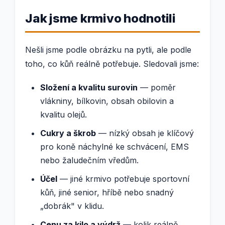
Jak jsme krmivo hodnotili
Nešli jsme podle obrázku na pytli, ale podle
toho, co kůň reálně potřebuje. Sledovali jsme:
Složení a kvalitu surovin
— poměr
vlákniny, bílkovin, obsah obilovin a
kvalitu olejů.
Cukry a škrob
— nízký obsah je klíčový
pro koně náchylné ke schvácení, EMS
nebo žaludečním vředům.
Účel
— jiné krmivo potřebuje sportovní
kůň, jiné senior, hříbě nebo snadný
„dobrák" v klidu.
Cenu za kilo a výdrž
— kolik reálně