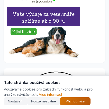
Tato stránka používá cookies
Používáme cookies pro základní funkčnost webu a pro
analýzu návštěvnosti.
Více informací
Najdi nejlepší cenu z
26
e-shopů
Nastavení
Pouze nezbytné
Přijmout vše
×
🥣 Krmivo pro psy →