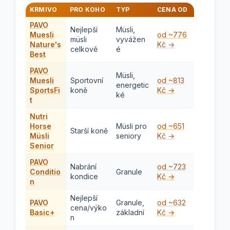
KRMIVO
PRO KOHO
TYP
CENA OD
PAVO
Nejlepší
Müsli,
Muesli
od ~776
müsli
vyvážen
Nature's
Kč →
celkově
é
Best
PAVO
Müsli,
Muesli
Sportovní
od ~813
energetic
SportsFi
koně
Kč →
ké
t
Nutri
Horse
Müsli pro
od ~651
Starší koně
Müsli
seniory
Kč →
Senior
PAVO
Nabrání
od ~723
Conditio
Granule
kondice
Kč →
n
Nejlepší
PAVO
Granule,
od ~632
cena/výko
Basic+
základní
Kč →
n