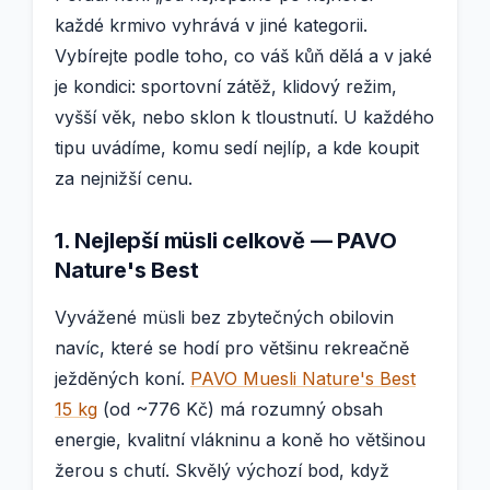
každé krmivo vyhrává v jiné kategorii.
Vybírejte podle toho, co váš kůň dělá a v jaké
je kondici: sportovní zátěž, klidový režim,
vyšší věk, nebo sklon k tloustnutí. U každého
tipu uvádíme, komu sedí nejlíp, a kde koupit
za nejnižší cenu.
1. Nejlepší müsli celkově — PAVO
Nature's Best
Vyvážené müsli bez zbytečných obilovin
navíc, které se hodí pro většinu rekreačně
ježděných koní.
PAVO Muesli Nature's Best
15 kg
(od ~776 Kč) má rozumný obsah
energie, kvalitní vlákninu a koně ho většinou
žerou s chutí. Skvělý výchozí bod, když