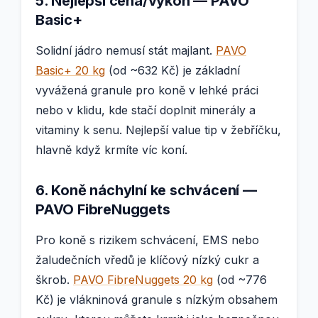
5. Nejlepší cena/výkon — PAVO
Basic+
Solidní jádro nemusí stát majlant.
PAVO
Basic+ 20 kg
(od ~632 Kč) je základní
vyvážená granule pro koně v lehké práci
nebo v klidu, kde stačí doplnit minerály a
vitaminy k senu. Nejlepší value tip v žebříčku,
hlavně když krmíte víc koní.
6. Koně náchylní ke schvácení —
PAVO FibreNuggets
Pro koně s rizikem schvácení, EMS nebo
žaludečních vředů je klíčový nízký cukr a
škrob.
PAVO FibreNuggets 20 kg
(od ~776
Kč) je vlákninová granule s nízkým obsahem