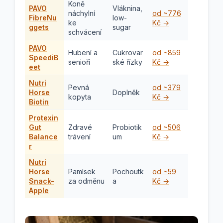
Koně
PAVO
Vláknina,
náchylní
od ~776
FibreNu
low-
ke
Kč →
ggets
sugar
schvácení
PAVO
Hubení a
Cukrovar
od ~859
SpeediB
senioři
ské řízky
Kč →
eet
Nutri
Pevná
od ~379
Horse
Doplněk
kopyta
Kč →
Biotin
Protexin
Gut
Zdravé
Probiotik
od ~506
Balance
trávení
um
Kč →
r
Nutri
Horse
Pamlsek
Pochoutk
od ~59
Snack-
za odměnu
a
Kč →
Apple