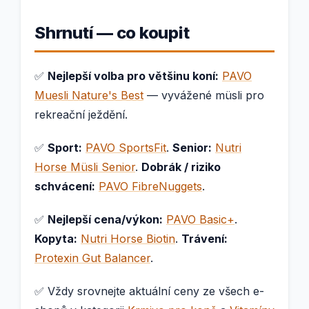
Shrnutí — co koupit
✅
Nejlepší volba pro většinu koní:
PAVO
Muesli Nature's Best
— vyvážené müsli pro
rekreační ježdění.
✅
Sport:
PAVO SportsFit
.
Senior:
Nutri
Horse Müsli Senior
.
Dobrák / riziko
schvácení:
PAVO FibreNuggets
.
✅
Nejlepší cena/výkon:
PAVO Basic+
.
Kopyta:
Nutri Horse Biotin
.
Trávení:
Protexin Gut Balancer
.
✅ Vždy srovnejte aktuální ceny ze všech e-