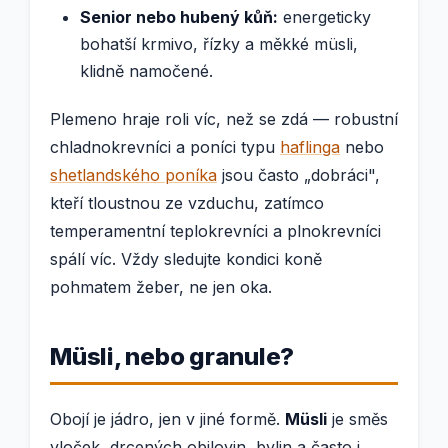
Senior nebo hubený kůň:
energeticky
bohatší krmivo, řízky a měkké müsli,
klidně namočené.
Plemeno hraje roli víc, než se zdá — robustní
chladnokrevníci a poníci typu
haflinga
nebo
shetlandského poníka
jsou často „dobráci",
kteří tloustnou ze vzduchu, zatímco
temperamentní teplokrevníci a plnokrevníci
spálí víc. Vždy sledujte kondici koně
pohmatem žeber, ne jen oka.
Müsli, nebo granule?
Obojí je jádro, jen v jiné formě.
Müsli
je směs
vloček, drcených obilovin, bylin a často i