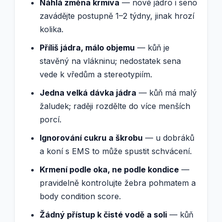
Náhlá změna krmiva
— nové jádro i seno
zavádějte postupně 1–2 týdny, jinak hrozí
kolika.
Příliš jádra, málo objemu
— kůň je
stavěný na vlákninu; nedostatek sena
vede k vředům a stereotypiím.
Jedna velká dávka jádra
— kůň má malý
žaludek; raději rozdělte do více menších
porcí.
Ignorování cukru a škrobu
— u dobráků
a koní s EMS to může spustit schvácení.
Krmení podle oka, ne podle kondice
—
pravidelně kontrolujte žebra pohmatem a
body condition score.
Žádný přístup k čisté vodě a soli
— kůň