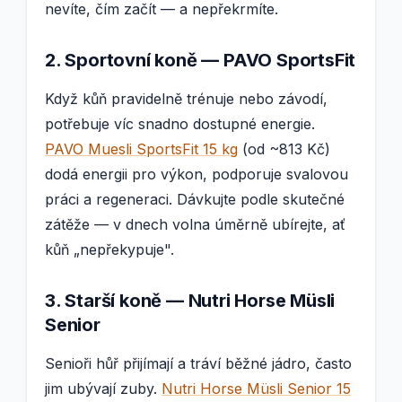
nevíte, čím začít — a nepřekrmíte.
2. Sportovní koně — PAVO SportsFit
Když kůň pravidelně trénuje nebo závodí,
potřebuje víc snadno dostupné energie.
PAVO Muesli SportsFit 15 kg
(od ~813 Kč)
dodá energii pro výkon, podporuje svalovou
práci a regeneraci. Dávkujte podle skutečné
zátěže — v dnech volna úměrně ubírejte, ať
kůň „nepřekypuje".
3. Starší koně — Nutri Horse Müsli
Senior
Senioři hůř přijímají a tráví běžné jádro, často
jim ubývají zuby.
Nutri Horse Müsli Senior 15