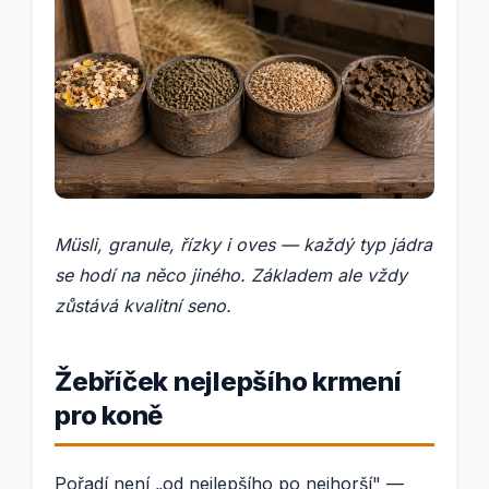
Müsli, granule, řízky i oves — každý typ jádra
se hodí na něco jiného. Základem ale vždy
zůstává kvalitní seno.
Žebříček nejlepšího krmení
pro koně
Pořadí není „od nejlepšího po nejhorší" —