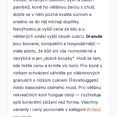
pamlsků; koně ho většinou žerou s chutí,
dobře se v něm pozná kvalita surovin a
snadno se do něj míchají doplňky.
Nevýhodou je vyšší cena za kilo a u
některých směsí vyšší obsah cukru.
Granule
jsou lisované, kompaktní a hospodárnější —
máte jistotu, že kůň sní vše rovnoměrně a
nevybírá si jen „dobré kousky". Hodí se tam,
kde řešíte cenu a krmíte víc koní. Pro koně s
rizikem schvácení sáhněte po vlákninových
granulích s nízkým cukrem (FibreNuggets)
místo klasického obilného müsli. Pro většinu
rekreačních koní funguje obojí — rozhoduje
spíš konkrétní složení než forma. Všechny
varianty i ceny porovnáte v kategorii
Krmivo
pro koně
.