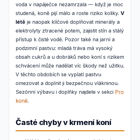
voda v napáječce nezamrzala — když je moc
studená, koně pijí málo a roste riziko koliky.
V
létě
je naopak klíčové doplňovat minerály a
elektrolyty ztracené potem, zajistit stín a stálý
přístup k čisté vodě. Pozor také na jarní a
podzimní pastvu: mladá tráva má vysoký
obsah cukrů a u dobráků nebo koní s rizikem
schvácení může nadělat víc škody než užitku.
V těchto obdobích se vyplatí pastvu
omezovat a doplnit ji bezpečnou vlákninou.
Sezónní výbavu i doplňky najdete v sekci
Pro
koně
.
Časté chyby v krmení koní