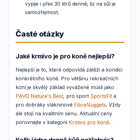
vypije i přes 30 litrů denně; liz na sůl je
samozřejmost.
Časté otázky
Jaké krmivo je pro koně nejlepší?
Nejlepší je to, které odpovídá zátěži a kondici
konkrétního koně. Pro většinu rekreačních
koní je skvělý základ vyvážené müsli jako
PAVO Nature's Best
, pro sport
SportsFit
a
pro dobráky vlákninové
FibreNuggets
. Vždy
ale stojí na kvalitním senu. Aktuální ceny
porovnejte v kategorii
Krmivo pro koně
.
Kolik jádra denně kůň potřebuje?