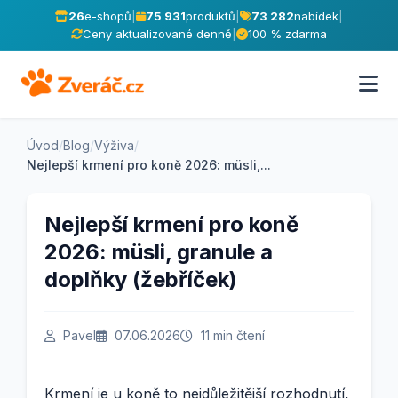
26
e-shopů
|
75 931
produktů
|
73 282
nabídek
|
Ceny aktualizované denně
|
100 % zdarma
Úvod
/
Blog
/
Výživa
/
Nejlepší krmení pro koně 2026: müsli,...
Nejlepší krmení pro koně
2026: müsli, granule a
doplňky (žebříček)
Pavel
07.06.2026
11 min čtení
Krmení je u koně to nejdůležitější rozhodnutí,