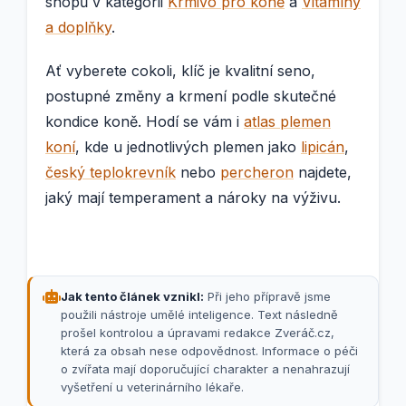
shopů v kategorii
Krmivo pro koně
a
Vitamíny
a doplňky
.
Ať vyberete cokoli, klíč je kvalitní seno,
postupné změny a krmení podle skutečné
kondice koně. Hodí se vám i
atlas plemen
koní
, kde u jednotlivých plemen jako
lipicán
,
český teplokrevník
nebo
percheron
najdete,
jaký mají temperament a nároky na výživu.
Jak tento článek vznikl:
Při jeho přípravě jsme
použili nástroje umělé inteligence. Text následně
prošel kontrolou a úpravami redakce Zveráč.cz,
která za obsah nese odpovědnost. Informace o péči
o zvířata mají doporučující charakter a nenahrazují
vyšetření u veterinárního lékaře.