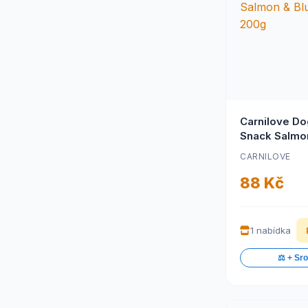
animALL
(52)
Antos
(36)
Arden Grange
(9)
Artinky
(3)
BEAPHAR
(9)
BeCo
(3)
Beeztees
(5)
Belcando
(10)
Carnilove Do
Benebone
(33)
Snack Salmo
Benevo
(7)
Blueberries 
Best Breeder
(2)
CARNILOVE
Bohemia Pet Food
(35)
88 Kč
Bow wow
(11)
BOZITA
(5)
Brit
(4)
Brit Care Dog
(47)
1 nabídka
Brit Care Mini
(5)
Brit Premium by Nature
⚖️ + Sr
(18)
Dog
Bugbone
(3)
Calibra
(20)