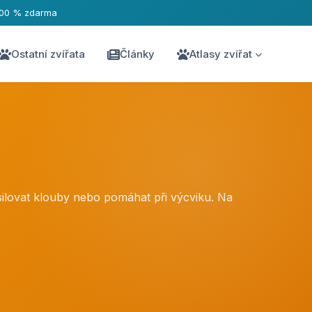
100 % zdarma
Ostatní zvířata
Články
Atlasy zvířat
silovat klouby nebo pomáhat při výcviku. Na