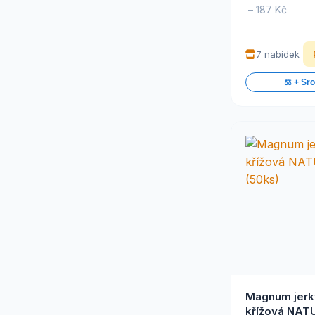
EXPLORER DOG
(46)
– 187 Kč
Falco
(1)
Falco Snack
(36)
Farm Fresh
(6)
7 nabídek
Fine Dog
(13)
FISH4DOGS
(24)
⚖️ + Sr
Fitmin
(34)
Fitmin For Life
(17)
Fitmin Purity
(2)
Flamingo
(6)
Fleischeslust
(4)
For Dogs and Cats
(17)
Francodex
(11)
FRIGERA NV.
(45)
Friskies
(5)
Frolic
(3)
Garden Bites
(14)
GIMBORN
(2)
GimDog
(16)
Glandex
(3)
Magnum jerk
Grand
(1)
křížová NAT