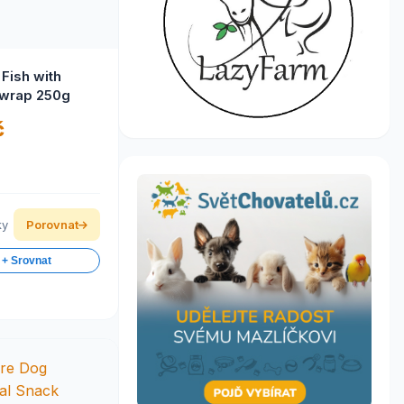
Fish with
 wrap 250g
č
ky
Porovnat
 + Srovnat