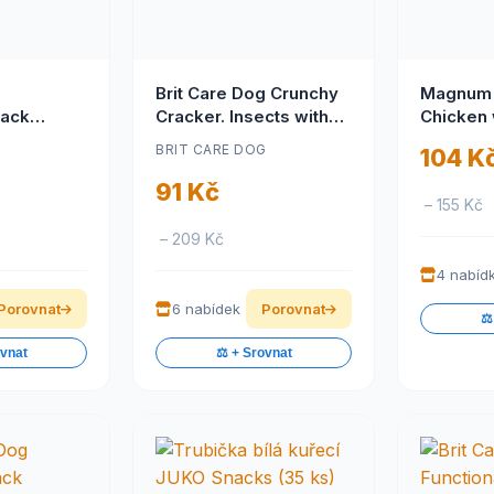
g
Brit Care Dog Crunchy
Magnum 
nack
Cracker. Insects with
Chicken
ring 150 g
Rabbit enriched with
G
BRIT CARE DOG
104 K
Fennel 200 g
91 Kč
– 155 Kč
– 209 Kč
4 nabíd
Porovnat
6 nabídek
Porovnat
⚖️
ovnat
⚖️ + Srovnat