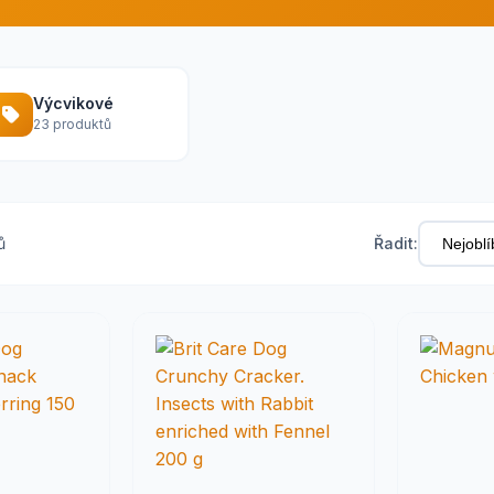
Výcvikové
23 produktů
ů
Řadit: