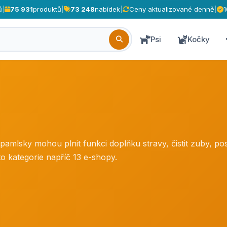
ů
|
75 931
produktů
|
73 248
nabídek
|
Ceny aktualizované denně
|
Psi
Kočky
pamlsky mohou plnit funkci doplňku stravy, čistit zuby, po
 kategorie napříč 13 e-shopy.