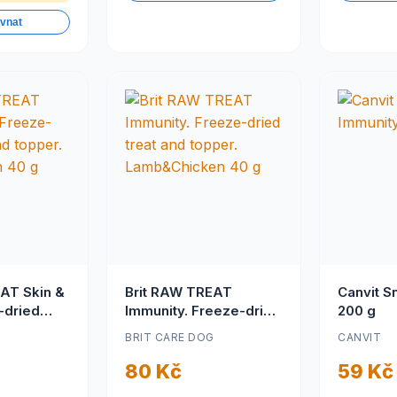
ovnat
AT Skin &
Brit RAW TREAT
Canvit S
-dried
Immunity. Freeze-dried
200 g
per.
treat and topper.
G
BRIT CARE DOG
CANVIT
n 40 g
Lamb&Chicken 40 g
80 Kč
59 Kč