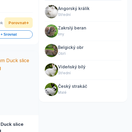
Angorský králík
Střední
ek
Porovnat
Zakrslý beran
tiny
 + Srovnat
Belgický obr
Obří
Vídeňský bílý
Střední
Český strakáč
Malé
Duck slice
g