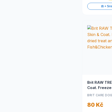
Delika pet
(24)
⚖️ + Sr
Delikan
(12)
Denta Pure
(10)
Dentafit
(3)
DentaFun
(3)
Dentosaurus
(13)
Dibaq
(2)
DIBAQ pet
(3)
Dingo
(60)
DoggyeBag
(13)
DOGSIE
(9)
Dokas
(17)
Doxneo
(4)
Dr. Jag
(12)
Dr. Zoo
(14)
Brit RAW TRE
Dr.Zoo
(3)
Coat. Freeze
Duvo+ Fish!
(2)
treat and top
BRIT CARE DO
Duvo+ Meat!
(24)
Fish&Chicke
Easypill
(1)
80 Kč
Essential Foods
(5)