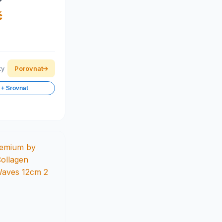
č
ky
Porovnat
 + Srovnat