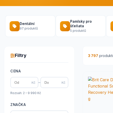
Pamlsky pro
Dentální
šťeňata
97 produktů
5 produktů
Filtry
3 797
produkt
CENA
–
Kč
Kč
Rozsah: 2 – 9 990 Kč
ZNAČKA