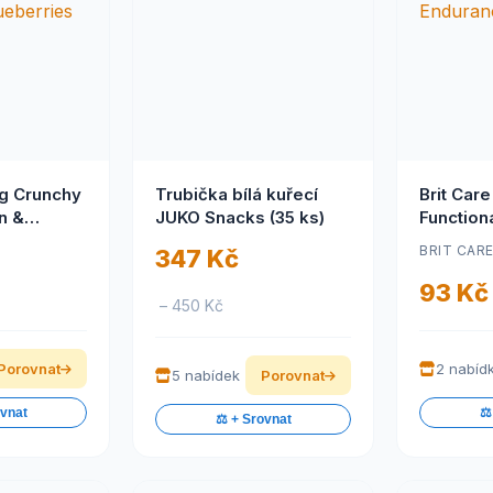
g Crunchy
Trubička bílá kuřecí
Brit Car
n &
JUKO Snacks (35 ks)
Function
200g
Enduran
BRIT CAR
347 Kč
93 Kč
– 450 Kč
Porovnat
2 nabíd
5 nabídek
Porovnat
ovnat
⚖️
⚖️ + Srovnat