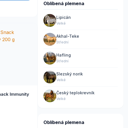
Oblíbená plemena
Lipicán
Velké
Akhal-Teke
Střední
Hafling
Střední
Slezský norik
Velké
Český teplokrevník
nack Immunity
Velké
Oblíbená plemena