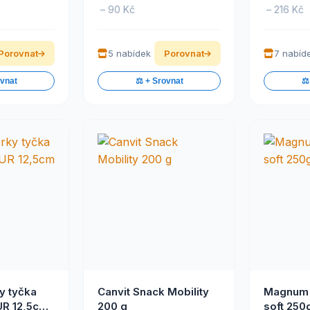
– 90 Kč
– 216 Kč
Porovnat
5 nabídek
Porovnat
7 nabíd
ovnat
⚖️ + Srovnat
⚖️
y tyčka
Canvit Snack Mobility
Magnum 
UR 12,5cm
200 g
soft 250