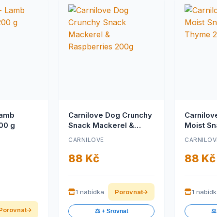
Lamb
Carnilove Dog Crunchy
Carnilov
200 g
Snack Mackerel &
Moist Sn
Raspberries 200g
Thyme 
G
CARNILOVE
CARNILOV
88 Kč
88 Kč
1 nabídka
Porovnat
1 nabíd
Porovnat
⚖️ + Srovnat
⚖️