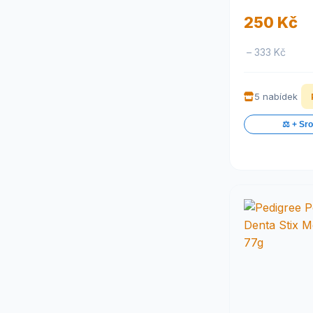
Green Petfood
(50ks)
(3)
250 Kč
HamStake
(1)
Herbax
(1)
– 333 Kč
Herrmann's
(1)
Hill´s
(1)
Hill´s Pet Nutrition
(2)
5 nabídek
Hilton
(25)
Holland animal care
(22)
⚖️ + Sr
Huhubamboo
(14)
I'm different
(5)
Ibero
(11)
Ibero COLD PRESSED
(14)
Inaba
(3)
INDIANA
(9)
IRONpet
(8)
Jofi
(37)
Jofi exclusive
(1)
Jopopet
(14)
Josera
(17)
Juko
(27)