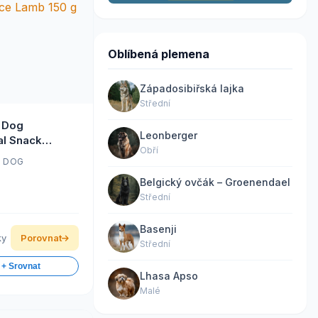
Oblíbená plemena
Západosibiřská lajka
Střední
e Dog
Leonberger
al Snack
Obří
ce Lamb 150 g
E DOG
Belgický ovčák – Groenendael
Střední
Basenji
ky
Porovnat
Střední
 + Srovnat
Lhasa Apso
Malé