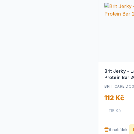
Calibra Joy
(41)
Calibra Promo/Merch
(1)
Canagan
(5)
Canvit
(6)
Carnilove
(41)
Carnilove Freeze-Dried
(2)
Raw - mrazem suše
Carnilove Grain Free -
(6)
pamlsky pro kočky
CARODO
(4)
cdVet
Brit Jerky - 
(8)
Protein Bar 
Chewies
(42)
Chewllagen
(21)
BRIT CARE DO
Christopherus
(18)
112 Kč
Churu
(26)
Covetrus Essentials
(3)
Čumák
(12)
– 118 Kč
CURE POINT
(9)
Dafiko
(12)
6 nabídek
Dafiko Farm
(1)