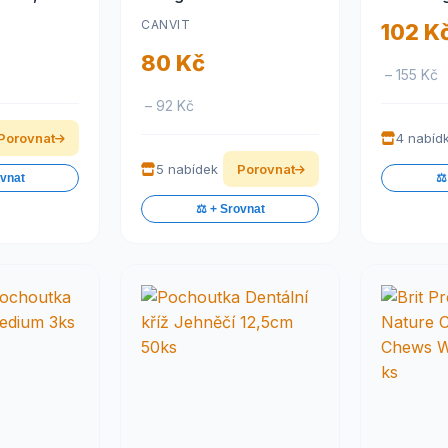
CANVIT
102 K
80 Kč
– 155 Kč
– 92 Kč
Porovnat
4 nabíd
5 nabídek
Porovnat
ovnat
⚖️
⚖️ + Srovnat