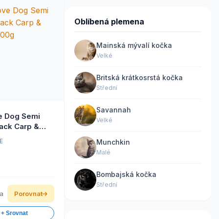
Oblíbená plemena
Mainská mývalí kočka
Velké
Britská krátkosrstá kočka
Střední
Savannah
e Dog Semi
Velké
ack Carp &
200g
E
Munchkin
Malé
Bombajská kočka
Střední
ka
Porovnat
 + Srovnat