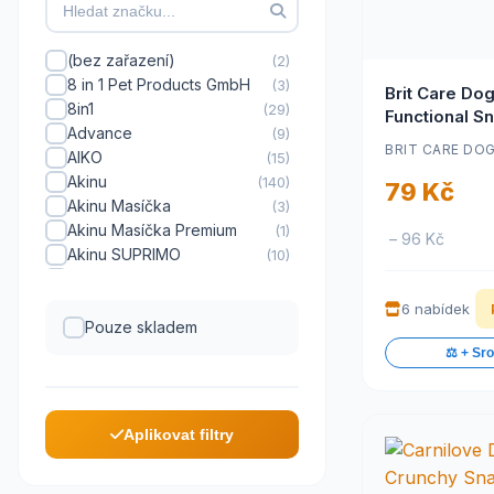
(bez zařazení)
(2)
8 in 1 Pet Products GmbH
(3)
Brit Care Do
8in1
(29)
Functional S
Advance
(9)
Recovery Her
BRIT CARE DO
AIKO
(15)
Akinu
(140)
79 Kč
Akinu Masíčka
(3)
Akinu Masíčka Premium
(1)
– 96 Kč
Akinu SUPRIMO
(10)
Akinu SUPRIMO Selection
(10)
Akinu VITALITY
(11)
6 nabídek
ALAVIS
Pouze skladem
(7)
ALDA
(34)
⚖️ + Sr
All Animals
(6)
Alpha
(2)
Alpha Spirit
(15)
Aplikovat filtry
Alvetra & Werfft
(1)
Amore
(4)