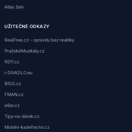
Atlas želv
UŽITEČNÉ ODKAZY
RealFree.cz - opravdu bez realitky
PražskéMuzikály.cz
RDY.cz
i-DIVADLO.eu
BIGG.cz
FMAN.cz
eBar.cz
Tipy-na-dárek.cz
Mobilní-kadeřnictví.cz