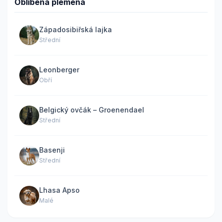
Oblíbená plemena
Západosibiřská lajka
Střední
Leonberger
Obří
Belgický ovčák – Groenendael
Střední
Basenji
Střední
Lhasa Apso
Malé