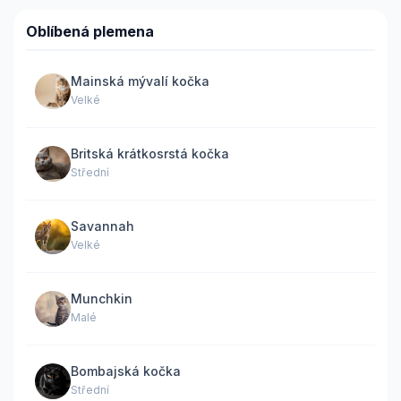
Oblíbená plemena
Mainská mývalí kočka
Velké
Britská krátkosrstá kočka
Střední
Savannah
Velké
Munchkin
Malé
Bombajská kočka
Střední