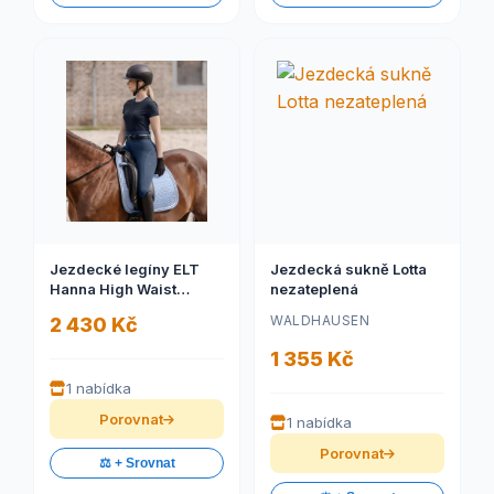
Jezdecké legíny ELT
Jezdecká sukně Lotta
Hanna High Waist
nezateplená
celogrip
WALDHAUSEN
2 430 Kč
1 355 Kč
1 nabídka
Porovnat
1 nabídka
Porovnat
⚖️ + Srovnat