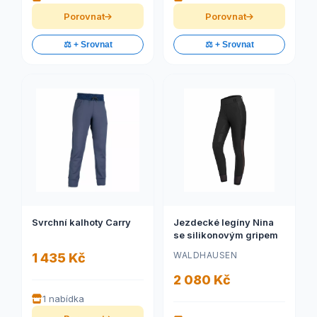
Porovnat
Porovnat
⚖️ + Srovnat
⚖️ + Srovnat
Svrchní kalhoty Carry
Jezdecké legíny Nina
se silikonovým gripem
WALDHAUSEN
1 435 Kč
2 080 Kč
1 nabídka