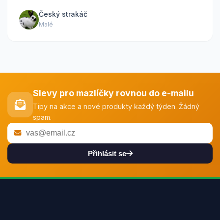
Český strakáč
Malé
Slevy pro mazlíčky rovnou do e-mailu
Tipy na akce a nové produkty každý týden. Žádný
spam.
Přihlásit se