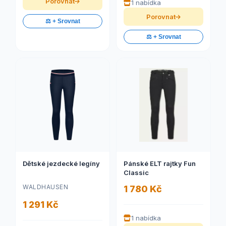
Porovnat
1 nabídka
Porovnat
⚖️ + Srovnat
⚖️ + Srovnat
Dětské jezdecké legíny
Pánské ELT rajtky Fun
Classic
WALDHAUSEN
1 780 Kč
1 291 Kč
1 nabídka