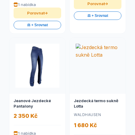
Porovnat
1 nabídka
Porovnat
⚖️ + Srovnat
⚖️ + Srovnat
Jeanové Jezdecké
Jezdecká termo sukně
Pantalony
Lotta
WALDHAUSEN
2 350 Kč
1 680 Kč
1 nabídka