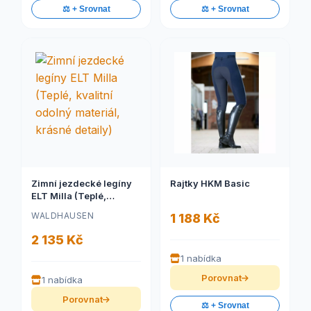
⚖️ + Srovnat
⚖️ + Srovnat
Zimní jezdecké legíny
Rajtky HKM Basic
ELT Milla (Teplé,
kvalitní odolný materiál,
WALDHAUSEN
1 188 Kč
krásné detaily)
2 135 Kč
1 nabídka
Porovnat
1 nabídka
Porovnat
⚖️ + Srovnat