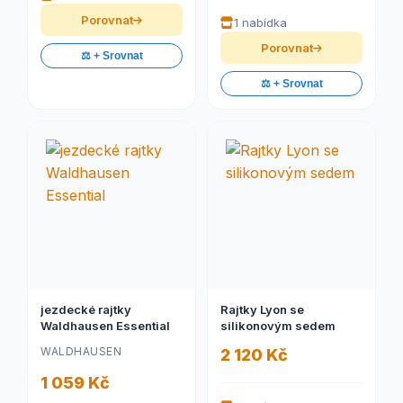
Porovnat
1 nabídka
Porovnat
⚖️ + Srovnat
⚖️ + Srovnat
jezdecké rajtky
Rajtky Lyon se
Waldhausen Essential
silikonovým sedem
WALDHAUSEN
2 120 Kč
1 059 Kč