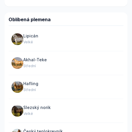
Oblíbená plemena
Lipicán
Velké
Akhal-Teke
Střední
Hafling
Střední
Slezský norik
Velké
Český teplokrevník