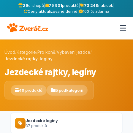
26
e-shopů
|
75 931
produktů
|
73 248
nabídek
|
Ceny aktualizované denně
|
100 % zdarma
Úvod
/
Kategorie
/
Pro koně
/
Vybavení jezdce
/
Jezdecké rajtky, legíny
Jezdecké rajtky, legíny
49 produktů
5 podkategorií
Jezdecké legíny
37 produktů