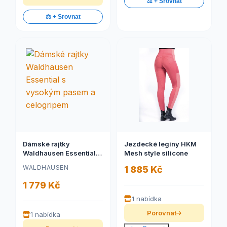
⚖️ + Srovnat
⚖️ + Srovnat
Dámské rajtky
Jezdecké legíny HKM
Waldhausen Essential s
Mesh style silicone
vysokým pasem a
WALDHAUSEN
1 885 Kč
celogripem
1 779 Kč
1 nabídka
Porovnat
1 nabídka