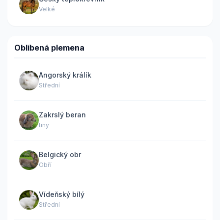
Velké
Oblíbená plemena
Angorský králík
Střední
Zakrslý beran
tiny
Belgický obr
Obří
Vídeňský bílý
Střední