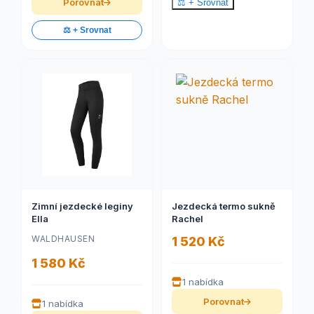
Porovnat
⚖️ + Srovnat
⚖️ + Srovnat
Zimní jezdecké leginy
Jezdecká termo sukně
Ella
Rachel
WALDHAUSEN
1 520 Kč
1 580 Kč
1 nabídka
Porovnat
1 nabídka