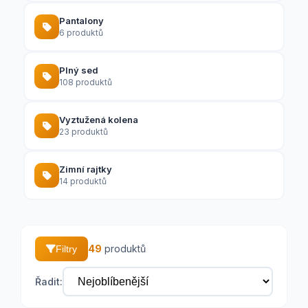
Pantalony
6 produktů
Plný sed
108 produktů
Vyztužená kolena
23 produktů
Zimní rajtky
14 produktů
49
produktů
Filtry
Řadit: