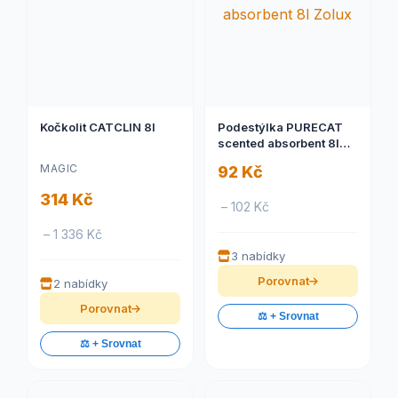
Kočkolit CATCLIN 8l
Podestýlka PURECAT
scented absorbent 8l
Zolux
MAGIC
92 Kč
314 Kč
– 102 Kč
– 1 336 Kč
3 nabídky
Porovnat
2 nabídky
Porovnat
⚖️ + Srovnat
⚖️ + Srovnat