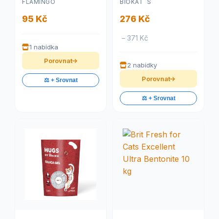
FLAMINGO
BIOKAT ´S
95 Kč
276 Kč
– 371 Kč
1 nabídka
Porovnat
2 nabídky
Porovnat
⚖️ + Srovnat
⚖️ + Srovnat