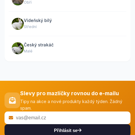
Obří
Vídeňský bílý
Střední
Český strakáč
Malé
Slevy pro mazlíčky rovnou do e-mailu
Tipy na akce a nové produkty každý týden. Žádný
spam.
Přihlásit se