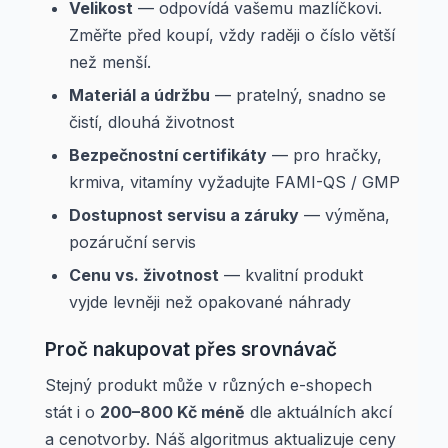
Velikost
— odpovídá vašemu mazlíčkovi.
Změřte před koupí, vždy raději o číslo větší
než menší.
Materiál a údržbu
— pratelný, snadno se
čistí, dlouhá životnost
Bezpečnostní certifikáty
— pro hračky,
krmiva, vitamíny vyžadujte FAMI-QS / GMP
Dostupnost servisu a záruky
— výměna,
pozáruční servis
Cenu vs. životnost
— kvalitní produkt
vyjde levněji než opakované náhrady
Proč nakupovat přes srovnávač
Stejný produkt může v různých e-shopech
stát i o
200–800 Kč méně
dle aktuálních akcí
a cenotvorby. Náš algoritmus aktualizuje ceny