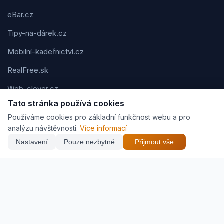
eBar.cz
Tipy-na-dárek.cz
Mobilní-kadeřnictví.cz
RealFree.sk
Web-clever.cz
Tato stránka používá cookies
Kvízov.cz
Používáme cookies pro základní funkčnost webu a pro
Karavaning.net
analýzu návštěvnosti.
Více informací
Nastavení
Pouze nezbytné
Přijmout vše
CVčko.eu
Podmínky použití
Ochrana osobních údajů
Cookies
Jak vyděláváme (affiliate)
© 2026 Zveráč.cz. Všechna práva vyhrazena. | Vytvořil
Pavel