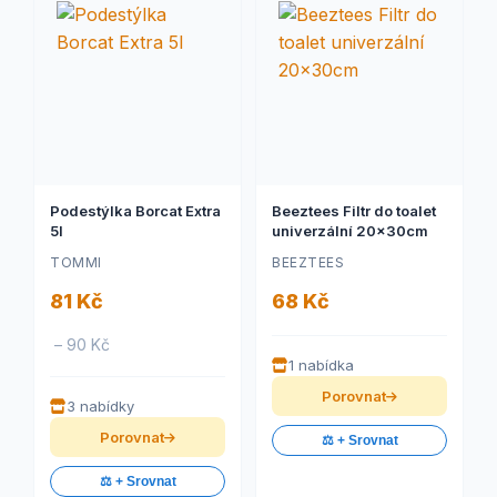
Podestýlka Borcat Extra
Beeztees Filtr do toalet
5l
univerzální 20x30cm
TOMMI
BEEZTEES
81 Kč
68 Kč
– 90 Kč
1 nabídka
Porovnat
3 nabídky
Porovnat
⚖️ + Srovnat
⚖️ + Srovnat