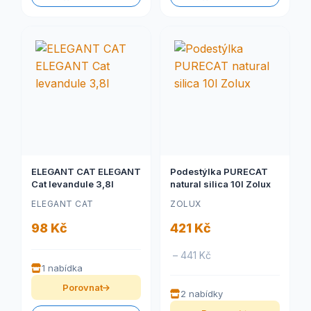
ELEGANT CAT ELEGANT
Podestýlka PURECAT
Cat levandule 3,8l
natural silica 10l Zolux
ELEGANT CAT
ZOLUX
98 Kč
421 Kč
– 441 Kč
1 nabídka
Porovnat
2 nabídky