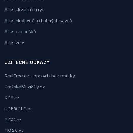
Atlas akvarijních ryb
Atlas hlodavců a drobných savců
Atlas papoušků
Atlas želv
UŽITEČNÉ ODKAZY
RealFree.cz - opravdu bez realitky
PražskéMuzikály.cz
RDY.cz
i-DIVADLO.eu
BIGG.cz
FMAN.cz