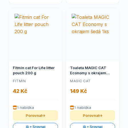
Fitmin cat For Life litter
Toaleta MAGIC CAT
pouch 200 g
Economy s okrajem
šedá 1ks
FITMIN
MAGIC CAT
42 Kč
149 Kč
1 nabídka
1 nabídka
Porovnat
Porovnat
⚖️ + Srovnat
⚖️ + Srovnat