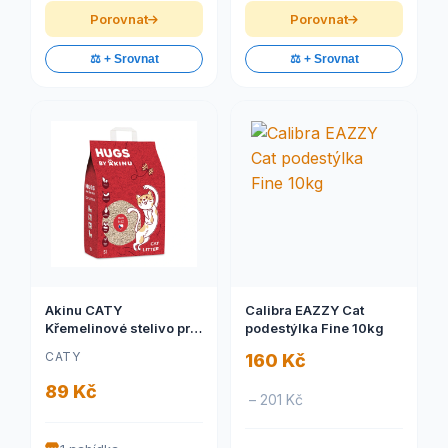
Porovnat
Porovnat
⚖️ + Srovnat
⚖️ + Srovnat
Akinu CATY
Calibra EAZZY Cat
Křemelinové stelivo pro
podestýlka Fine 10kg
kočky 5 l
CATY
160 Kč
89 Kč
– 201 Kč