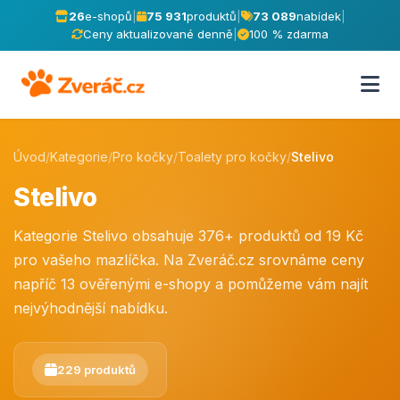
26
e-shopů
|
75 931
produktů
|
73 089
nabídek
|
Ceny aktualizované denně
|
100 % zdarma
Úvod
/
Kategorie
/
Pro kočky
/
Toalety pro kočky
/
Stelivo
Stelivo
Kategorie Stelivo obsahuje 376+ produktů od 19 Kč
pro vašeho mazlíčka. Na Zveráč.cz srovnáme ceny
napříč 13 ověřenými e-shopy a pomůžeme vám najít
nejvýhodnější nabídku.
229 produktů