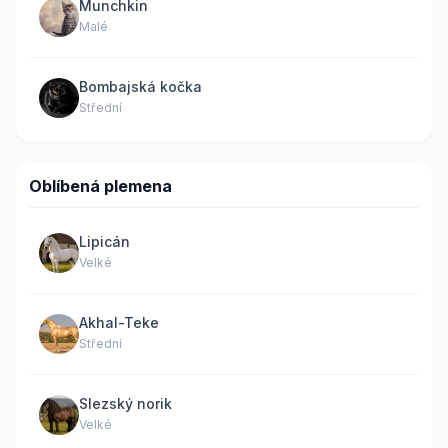
Munchkin
Malé
Bombajská kočka
Střední
Oblíbená plemena
Lipicán
Velké
Akhal-Teke
Střední
Slezský norik
Velké