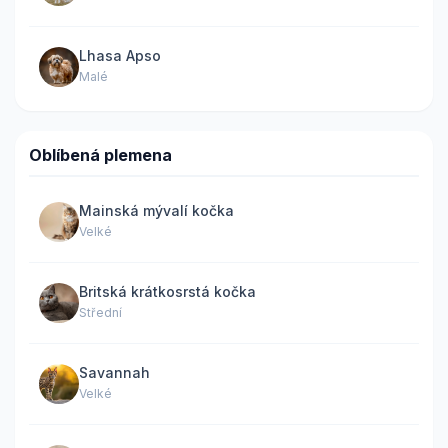
Lhasa Apso
Malé
Oblíbená plemena
Mainská mývalí kočka
Velké
Britská krátkosrstá kočka
Střední
Savannah
Velké