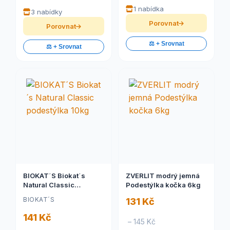
1 nabídka
3 nabídky
Porovnat
Porovnat
⚖️ + Srovnat
⚖️ + Srovnat
BIOKAT´S Biokat´s
ZVERLIT modrý jemná
Natural Classic
Podestýlka kočka 6kg
podestýlka 10kg
BIOKAT´S
131 Kč
141 Kč
– 145 Kč