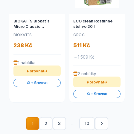
BIOKAT´S Biokat´s
ECO clean Rostlinné
Micro Classic
stelivo 20 l
podestýlka 14l
BIOKAT´S
CROCI
238 Kč
511 Kč
– 1 509 Kč
1 nabídka
Porovnat
2 nabídky
Porovnat
⚖️ + Srovnat
⚖️ + Srovnat
...
1
2
3
10