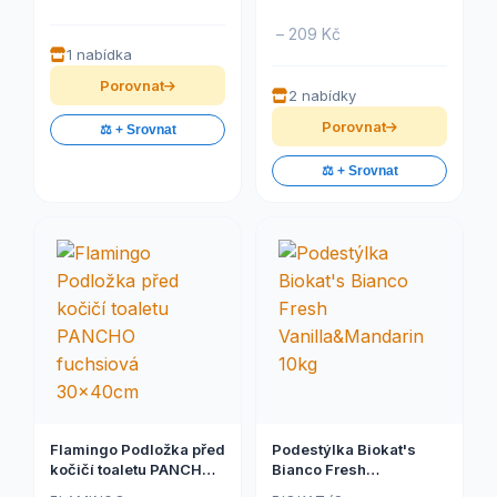
– 209 Kč
1 nabídka
Porovnat
2 nabídky
Porovnat
⚖️ + Srovnat
⚖️ + Srovnat
Flamingo Podložka před
Podestýlka Biokat's
kočičí toaletu PANCHO
Bianco Fresh
fuchsiová 30x40cm
Vanilla&Mandarin 10kg