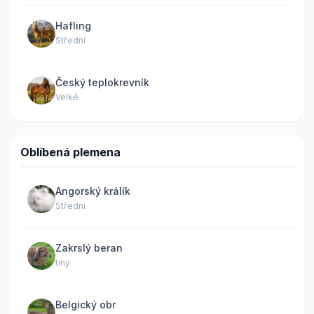
Hafling
Střední
Český teplokrevník
Velké
Oblíbená plemena
Angorský králík
Střední
Zakrslý beran
tiny
Belgický obr