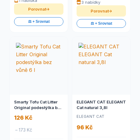
1 nabídka
3 nabídky
Porovnat
Porovnat
⚖️ + Srovnat
⚖️ + Srovnat
Smarty Tofu Cat Litter
ELEGANT CAT ELEGANT
Original podestýlka bez
Cat natural 3,8l
vůně 6 l
ELEGANT CAT
126 Kč
96 Kč
– 173 Kč