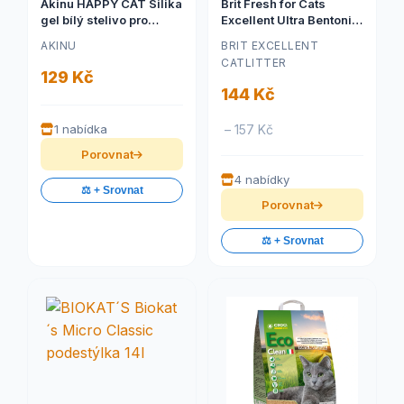
Akinu HAPPY CAT Silika
Brit Fresh for Cats
gel bílý stelivo pro
Excellent Ultra Bentonite
kočky 3,6 l
10 kg
AKINU
BRIT EXCELLENT
CATLITTER
129 Kč
144 Kč
1 nabídka
– 157 Kč
Porovnat
4 nabídky
⚖️ + Srovnat
Porovnat
⚖️ + Srovnat