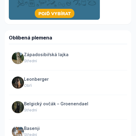
Oblíbená plemena
Západosibiřská lajka
Střední
Leonberger
Obří
Belgický ovčák – Groenendael
Střední
Basenji
Střední