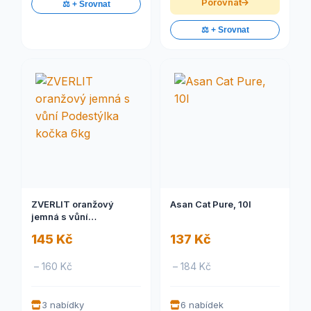
Porovnat
⚖️ + Srovnat
⚖️ + Srovnat
ZVERLIT oranžový
Asan Cat Pure, 10l
jemná s vůní
Podestýlka kočka 6kg
145 Kč
137 Kč
– 160 Kč
– 184 Kč
3 nabídky
6 nabídek