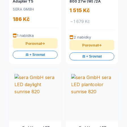
Adaptér T5
800 27w (W) /2A
SERA GMBH
1 515 Kč
186 Kč
– 1 679 Kč
1 nabídka
2 nabídky
Porovnat
Porovnat
⚖️ + Srovnat
⚖️ + Srovnat