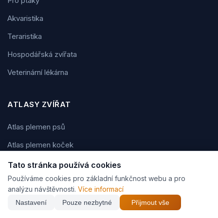
Pro ptáky
Akvaristika
Teraristika
Hospodářská zvířata
Veterinární lékárna
ATLASY ZVÍŘAT
Atlas plemen psů
Atlas plemen koček
Atlas plemen koní
Tato stránka používá cookies
Používáme cookies pro základní funkčnost webu a pro
Atlas plemen králíků
analýzu návštěvnosti.
Více informací
Atlas akvarijních ryb
Nastavení
Pouze nezbytné
Přijmout vše
Atlas hlodavců a drobných savců