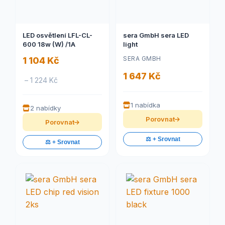
LED osvětlení LFL-CL-
sera GmbH sera LED
600 18w (W) /1A
light
SERA GMBH
1 104 Kč
1 647 Kč
– 1 224 Kč
1 nabídka
2 nabídky
Porovnat
Porovnat
⚖️ + Srovnat
⚖️ + Srovnat