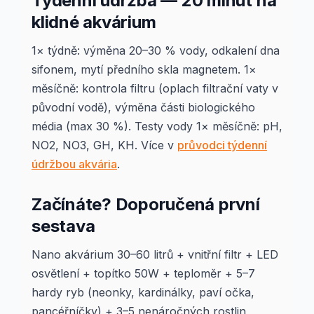
Týdenní údržba — 20 minut na
klidné akvárium
1× týdně: výměna 20–30 % vody, odkalení dna
sifonem, mytí předního skla magnetem. 1×
měsíčně: kontrola filtru (oplach filtrační vaty v
původní vodě), výměna části biologického
média (max 30 %). Testy vody 1× měsíčně: pH,
NO2, NO3, GH, KH. Více v
průvodci týdenní
údržbou akvária
.
Začínáte? Doporučená první
sestava
Nano akvárium 30–60 litrů + vnitřní filtr + LED
osvětlení + topítko 50W + teploměr + 5–7
hardy ryb (neonky, kardinálky, paví očka,
pancéřníčky) + 3–5 nenáročných rostlin