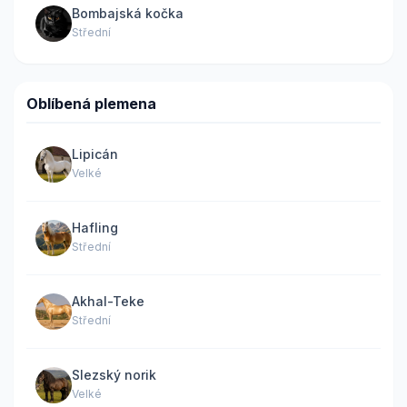
Bombajská kočka
Střední
Oblíbená plemena
Lipicán
Velké
Hafling
Střední
Akhal-Teke
Střední
Slezský norik
Velké