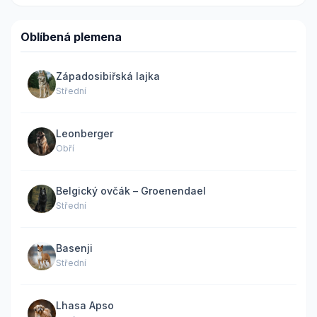
Oblíbená plemena
Západosibiřská lajka
Střední
Leonberger
Obří
Belgický ovčák – Groenendael
Střední
Basenji
Střední
Lhasa Apso