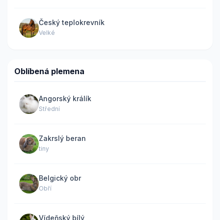
Český teplokrevník
Velké
Oblíbená plemena
Angorský králík
Střední
Zakrslý beran
tiny
Belgický obr
Obří
Vídeňský bílý