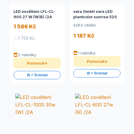
LED osvětlení LFL-CL-
sera GmbH sera LED
900 27 W (W/B) /2A
plantcolor sunrise 520
SERA GMBH
1 586 Kč
1 187 Kč
– 1 759 Kč
1 nabídka
2 nabídky
Porovnat
Porovnat
⚖️ + Srovnat
⚖️ + Srovnat