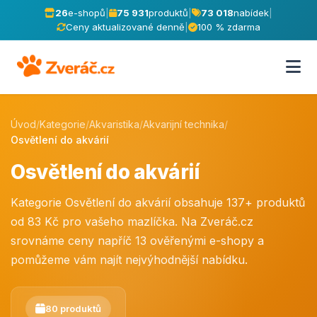
26
e-shopů
|
75 931
produktů
|
73 018
nabídek
|
Ceny aktualizované denně
|
100 % zdarma
Úvod
/
Kategorie
/
Akvaristika
/
Akvarijní technika
/
Osvětlení do akvárií
Osvětlení do akvárií
Kategorie Osvětlení do akvárií obsahuje 137+ produktů
od 83 Kč pro vašeho mazlíčka. Na Zveráč.cz
srovnáme ceny napříč 13 ověřenými e-shopy a
pomůžeme vám najít nejvýhodnější nabídku.
80 produktů