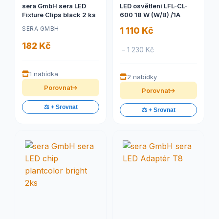
sera GmbH sera LED
LED osvětlení LFL-CL-
Fixture Clips black 2 ks
600 18 W (W/B) /1A
SERA GMBH
1 110 Kč
182 Kč
– 1 230 Kč
1 nabídka
2 nabídky
Porovnat
Porovnat
⚖️ + Srovnat
⚖️ + Srovnat