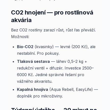
CO2 hnojení — pro rostlinová
akvária
Bez CO2 rostliny zarazí růst, růst řas převáží.
Možnosti:
Bio-CO2
(kvasinky) — levné (200 Kč), ale
nestabilní. Pro pokusy.
Tlaková sestava
— láhev 0,5–2 kg +
redukční ventil + difuzér. Investice 2500–
6000 Kč. Jediné správné řešení pro
vážného akvaristu.
Kapalná hnojiva
(Aqua Rebell, EasyLife) —
doplněk pro mikroživiny.