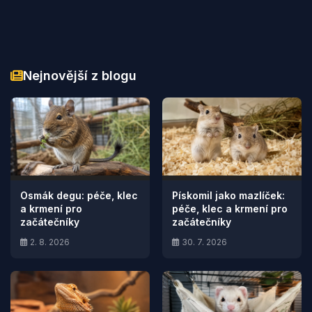
Nejnovější z blogu
Osmák degu: péče, klec
Pískomil jako mazlíček:
a krmení pro
péče, klec a krmení pro
začátečníky
začátečníky
2. 8. 2026
30. 7. 2026