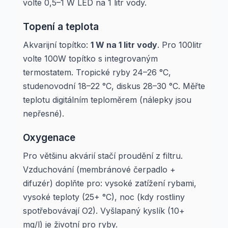
volte 0,5–1 W LED na 1 litr vody.
Topení a teplota
Akvarijní topítko:
1 W na 1 litr vody
. Pro 100litr
volte 100W topítko s integrovaným
termostatem. Tropické ryby 24–26 °C,
studenovodní 18–22 °C, diskus 28–30 °C. Měřte
teplotu digitálním teploměrem (nálepky jsou
nepřesné).
Oxygenace
Pro většinu akvárií stačí proudění z filtru.
Vzduchování (membránové čerpadlo +
difuzér) doplňte pro: vysoké zatížení rybami,
vysoké teploty (25+ °C), noc (kdy rostliny
spotřebovávají O2). Vyšlapaný kyslík (10+
mg/l) je životní pro ryby.