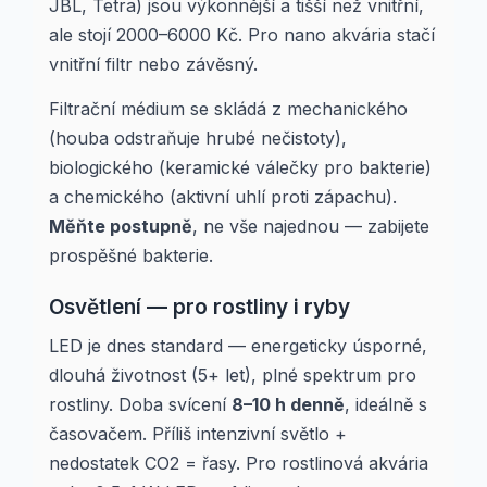
JBL, Tetra) jsou výkonnější a tišší než vnitřní,
ale stojí 2000–6000 Kč. Pro nano akvária stačí
vnitřní filtr nebo závěsný.
Filtrační médium se skládá z mechanického
(houba odstraňuje hrubé nečistoty),
biologického (keramické válečky pro bakterie)
a chemického (aktivní uhlí proti zápachu).
Měňte postupně
, ne vše najednou — zabijete
prospěšné bakterie.
Osvětlení — pro rostliny i ryby
LED je dnes standard — energeticky úsporné,
dlouhá životnost (5+ let), plné spektrum pro
rostliny. Doba svícení
8–10 h denně
, ideálně s
časovačem. Příliš intenzivní světlo +
nedostatek CO2 = řasy. Pro rostlinová akvária