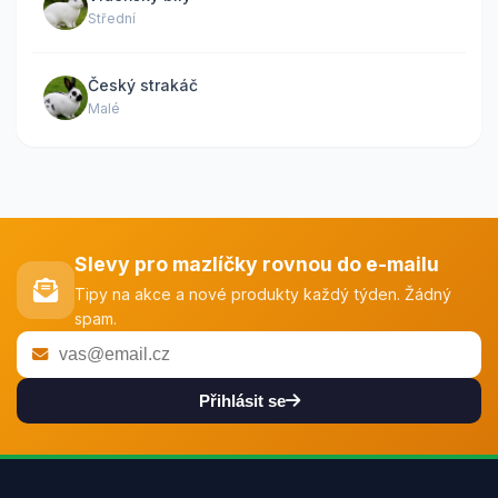
Střední
Český strakáč
Malé
Slevy pro mazlíčky rovnou do e-mailu
Tipy na akce a nové produkty každý týden. Žádný
spam.
Přihlásit se