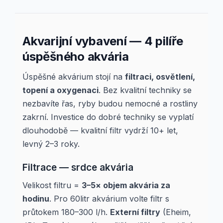
Akvarijní vybavení — 4 pilíře
úspěšného akvária
Úspěšné akvárium stojí na
filtraci, osvětlení,
topení a oxygenaci
. Bez kvalitní techniky se
nezbavíte řas, ryby budou nemocné a rostliny
zakrní. Investice do dobré techniky se vyplatí
dlouhodobě — kvalitní filtr vydrží 10+ let,
levný 2–3 roky.
Filtrace — srdce akvária
Velikost filtru =
3–5× objem akvária za
hodinu
. Pro 60litr akvárium volte filtr s
průtokem 180–300 l/h.
Externí filtry
(Eheim,