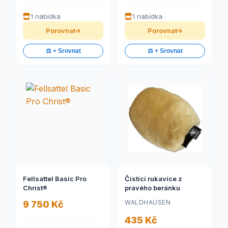
1 nabídka
1 nabídka
Porovnat
Porovnat
⚖️ + Srovnat
⚖️ + Srovnat
Fellsattel Basic Pro
Čistící rukavice z
Christ®
pravého beránku
WALDHAUSEN
9 750 Kč
435 Kč