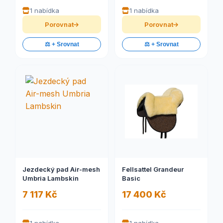
1 nabídka
1 nabídka
Porovnat
Porovnat
⚖️ + Srovnat
⚖️ + Srovnat
Jezdecký pad Air-mesh
Fellsattel Grandeur
Umbria Lambskin
Basic
7 117 Kč
17 400 Kč