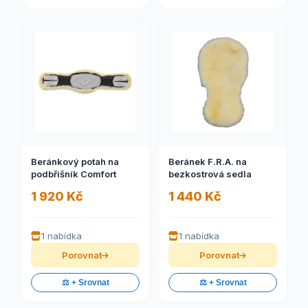
Beránkový potah na
Beránek F.R.A. na
podbřišník Comfort
bezkostrová sedla
1 920 Kč
1 440 Kč
1 nabídka
1 nabídka
Porovnat
Porovnat
⚖️ + Srovnat
⚖️ + Srovnat