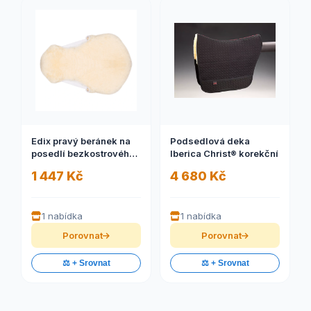
Edix pravý beránek na
Podsedlová deka
posedlí bezkostrového
Iberica Christ® korekční
sedla
1 447 Kč
4 680 Kč
1 nabídka
1 nabídka
Porovnat
Porovnat
⚖️ + Srovnat
⚖️ + Srovnat