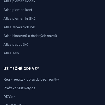
Atlas plemen koček
Atlas plemen koní
Atlas plemen králíků
Atlas akvarijních ryb
Atlas hlodavců a drobných savců
Atlas papoušků
Atlas želv
UŽITEČNÉ ODKAZY
RealFree.cz - opravdu bez realitky
PražskéMuzikály.cz
RDY.cz