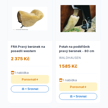
FRA Pravý beránek na
Potah na podbřišník
posedlí western
pravý beránek - 80 cm
WALDHAUSEN
2 375 Kč
1 585 Kč
1 nabídka
Porovnat
1 nabídka
Porovnat
⚖️ + Srovnat
⚖️ + Srovnat