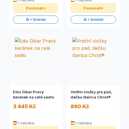
1 nabídka
1 nabídka
Porovnat
Porovnat
⚖️ + Srovnat
⚖️ + Srovnat
Edix Gibar Pravý
Vnitřní vložky pro pad,
beránek na celé sedlo
dečku Iberica Christ®
3 445 Kč
890 Kč
1 nabídka
1 nabídka