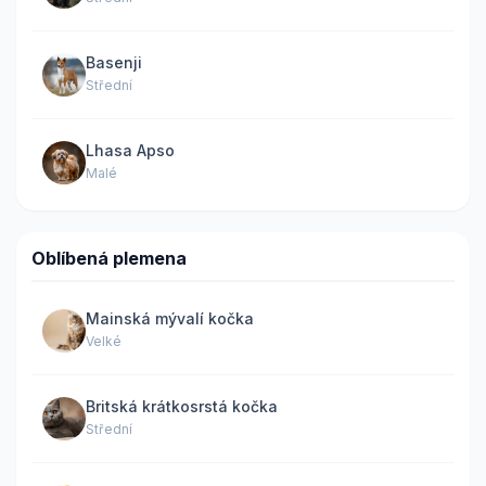
Basenji
Střední
Lhasa Apso
Malé
Oblíbená plemena
Mainská mývalí kočka
Velké
Britská krátkosrstá kočka
Střední