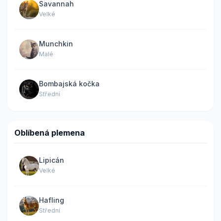
Savannah
Velké
Munchkin
Malé
Bombajská kočka
Střední
Oblíbená plemena
Lipicán
Velké
Hafling
Střední