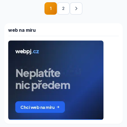
1
2
web na míru