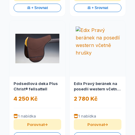
⚖️ + Srovnat
⚖️ + Srovnat
Podsedlová deka Plus
Edix Pravý beránek na
Christ® fellsattell
posedlí western včetně
hrušky
4 250 Kč
2 780 Kč
1 nabídka
1 nabídka
Porovnat
Porovnat