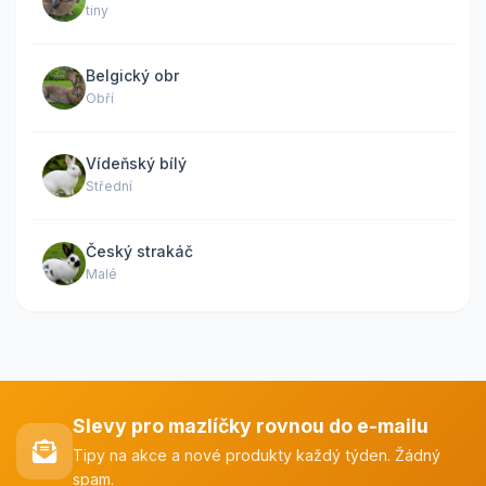
tiny
Belgický obr
Obří
Vídeňský bílý
Střední
Český strakáč
Malé
Slevy pro mazlíčky rovnou do e-mailu
Tipy na akce a nové produkty každý týden. Žádný
spam.