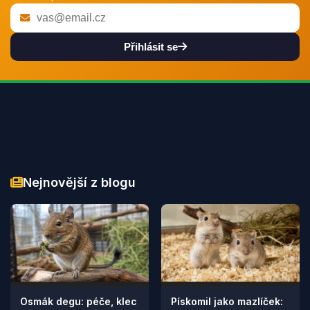
Přihlásit se
Nejnovější z blogu
Osmák degu: péče, klec
Pískomil jako mazlíček: