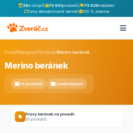
26
e-shopů
|
75 931
produktů
|
73 026
nabídek
|
Ceny aktualizované denně
|
100 % zdarma
Úvod
/
Kategorie
/
Pro koně
/
Merino beránek
Merino beránek
29 produktů
1 podkategorií
Pravý beránek na posedlí
20 produktů