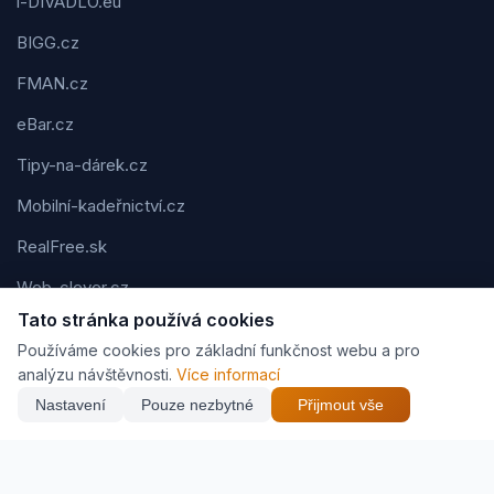
i-DIVADLO.eu
BIGG.cz
FMAN.cz
eBar.cz
Tipy-na-dárek.cz
Mobilní-kadeřnictví.cz
RealFree.sk
Web-clever.cz
Tato stránka používá cookies
Kvízov.cz
Používáme cookies pro základní funkčnost webu a pro
Karavaning.net
analýzu návštěvnosti.
Více informací
Nastavení
Pouze nezbytné
Přijmout vše
CVčko.eu