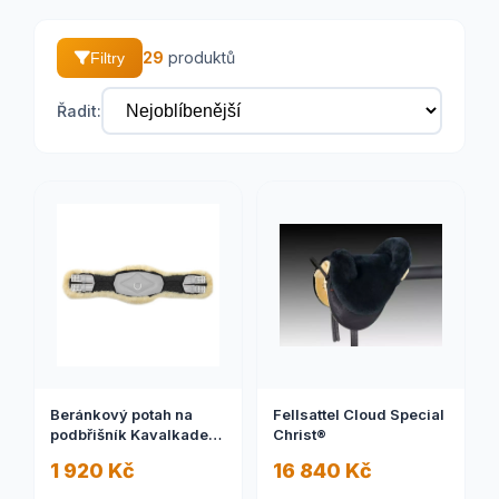
29
produktů
Filtry
Řadit:
Beránkový potah na
Fellsattel Cloud Special
podbřišník Kavalkade
Christ®
Comfort
1 920 Kč
16 840 Kč