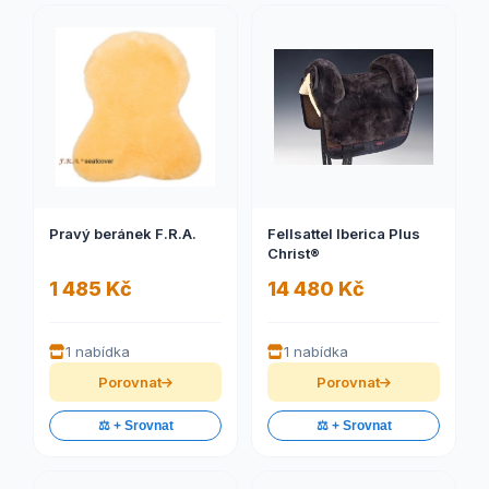
Pravý beránek F.R.A.
Fellsattel Iberica Plus
Christ®
1 485 Kč
14 480 Kč
1 nabídka
1 nabídka
Porovnat
Porovnat
⚖️ + Srovnat
⚖️ + Srovnat