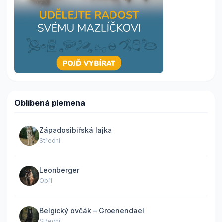
Oblíbená plemena
Západosibiřská lajka
Střední
Leonberger
Obří
Belgický ovčák – Groenendael
Střední