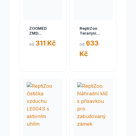
ZOOMED
ReptiZoo
ZMD
Terarijní
plovouc.ostruvek
fontána
311 Kč
633
S
DF09A
od
od
Kč