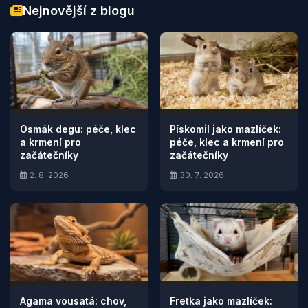
Nejnovější z blogu
Osmák degu: péče, klec
Pískomil jako mazlíček:
a krmení pro
péče, klec a krmení pro
začátečníky
začátečníky
2. 8. 2026
30. 7. 2026
Agama vousatá: chov,
Fretka jako mazlíček: