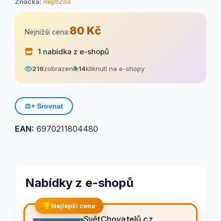
Značka:
ReptiZoo
80 Kč
Nejnižší cena:
1 nabídka z e-shopů
216
zobrazení
14
kliknutí na e-shopy
⚖️
+ Srovnat
EAN:
6970211804480
Nabídky z e-shopů
Nejlepší cena
SvětChovatelů.cz