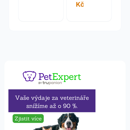
Kč
jednosměrná
4/6mm