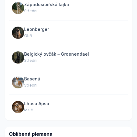
Západosibiřská lajka
Střední
Leonberger
Obří
Belgický ovčák – Groenendael
Střední
Basenji
Střední
Lhasa Apso
Malé
Oblíbená plemena