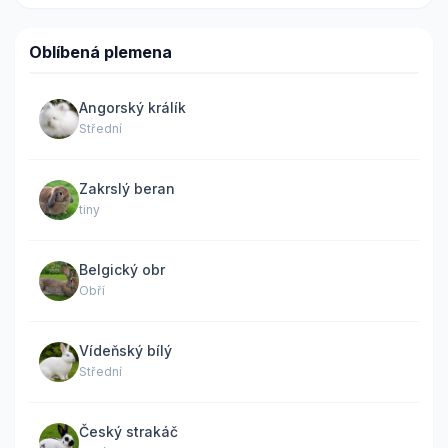
Oblíbená plemena
Angorský králík
Střední
Zakrslý beran
tiny
Belgický obr
Obří
Vídeňský bílý
Střední
Český strakáč