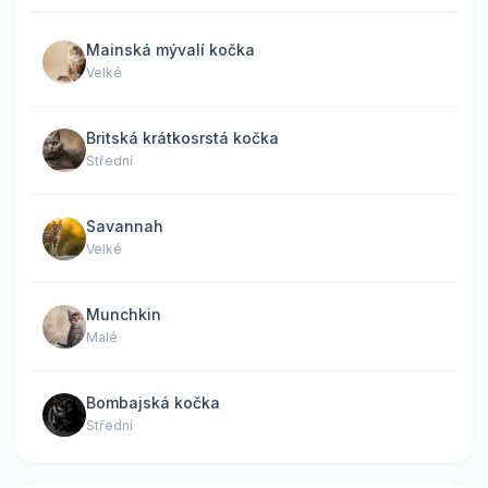
Mainská mývalí kočka
Velké
Britská krátkosrstá kočka
Střední
Savannah
Velké
Munchkin
Malé
Bombajská kočka
Střední