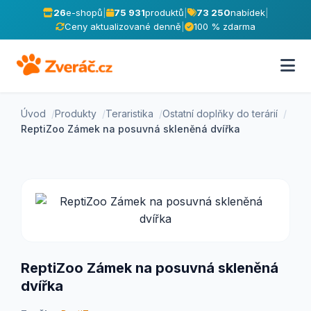
26
e-shopů
|
75 931
produktů
|
73 250
nabídek
|
Ceny aktualizované denně
|
100 % zdarma
Úvod
Produkty
Teraristika
Ostatní doplňky do terárií
ReptiZoo Zámek na posuvná skleněná dvířka
ReptiZoo Zámek na posuvná skleněná
dvířka