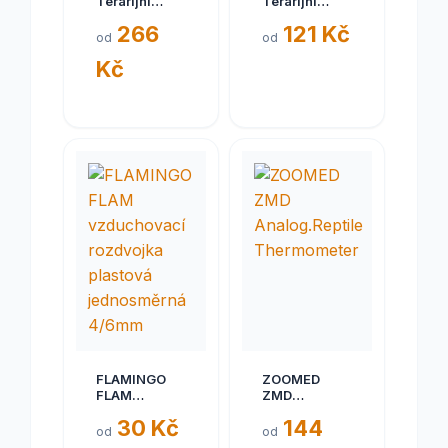
Terarijní
Terarijní
miska na
miska na
266
121 Kč
vodu M,
krmivo XS,
od
od
20,5x16,5x5cm
8,7x11x2,8cm
Kč
FLAMINGO
ZOOMED
FLAM
ZMD
vzduchovací
Analog.Reptile
30 Kč
144
rozdvojka
Thermometer
od
od
plastová