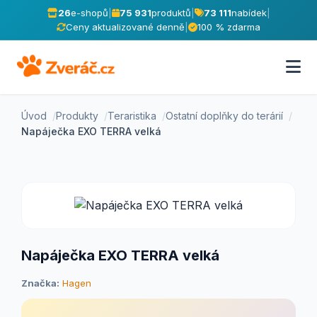
26
e-shopů
|
75 931
produktů
|
73 111
nabídek
|
Ceny aktualizované denně
|
100 % zdarma
Úvod
Produkty
Teraristika
Ostatní doplňky do terárií
Napáječka EXO TERRA velká
Napáječka EXO TERRA velká
Značka:
Hagen