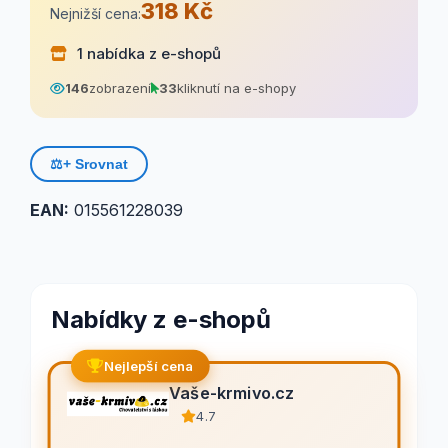
318 Kč
Nejnižší cena:
1 nabídka z e-shopů
146
zobrazení
33
kliknutí na e-shopy
⚖️
+ Srovnat
EAN:
015561228039
Nabídky z e-shopů
Nejlepší cena
Vaše-krmivo.cz
4.7