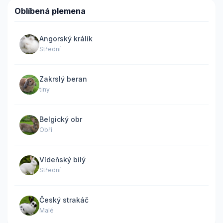
Oblíbená plemena
Angorský králík
Střední
Zakrslý beran
tiny
Belgický obr
Obří
Vídeňský bílý
Střední
Český strakáč
Malé