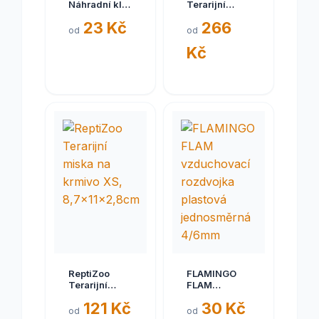
Náhradní klíč
Terarijní
s přísavkou
miska na
23 Kč
266
pro
vodu M,
od
od
zabudovaný
20,5x16,5x5cm
Kč
zámek
ReptiZoo
FLAMINGO
Terarijní
FLAM
miska na
vzduchovací
121 Kč
30 Kč
krmivo XS,
rozdvojka
od
od