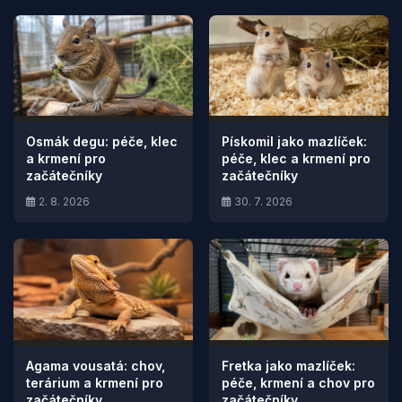
Osmák degu: péče, klec
Pískomil jako mazlíček:
a krmení pro
péče, klec a krmení pro
začátečníky
začátečníky
2. 8. 2026
30. 7. 2026
Agama vousatá: chov,
Fretka jako mazlíček:
terárium a krmení pro
péče, krmení a chov pro
začátečníky
začátečníky