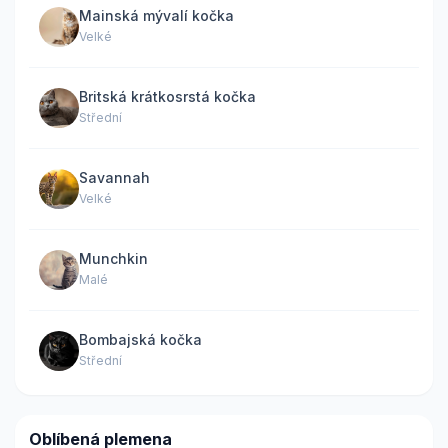
Mainská mývalí kočka
Velké
Britská krátkosrstá kočka
Střední
Savannah
Velké
Munchkin
Malé
Bombajská kočka
Střední
Oblíbená plemena