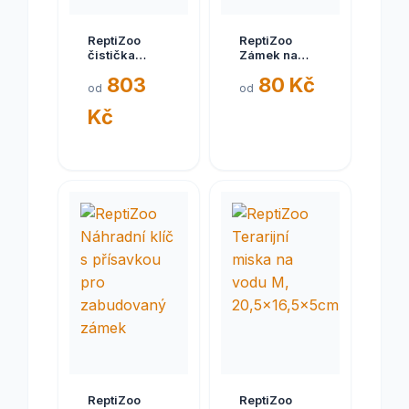
ReptiZoo
ReptiZoo
čistička
Zámek na
vzduchu
posuvná
803
80 Kč
LE004S s
skleněná
od
od
aktivním
dvířka
Kč
uhlím
ReptiZoo
ReptiZoo