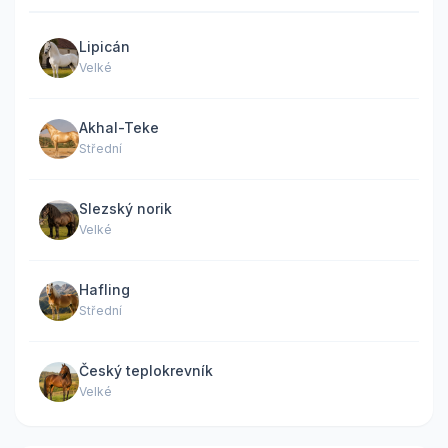
Lipicán
Velké
Akhal-Teke
Střední
Slezský norik
Velké
Hafling
Střední
Český teplokrevník
Velké