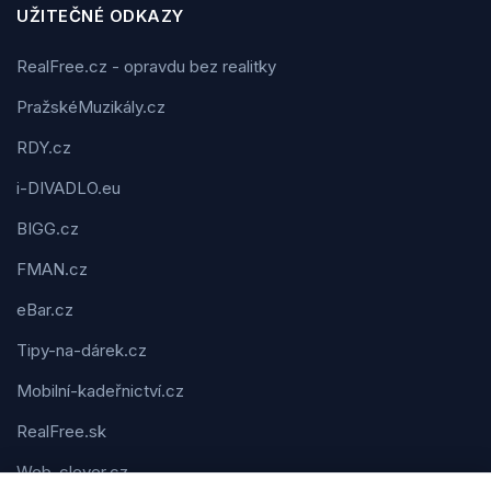
UŽITEČNÉ ODKAZY
RealFree.cz - opravdu bez realitky
PražskéMuzikály.cz
RDY.cz
i-DIVADLO.eu
BIGG.cz
FMAN.cz
eBar.cz
Tipy-na-dárek.cz
Mobilní-kadeřnictví.cz
RealFree.sk
Web-clever.cz