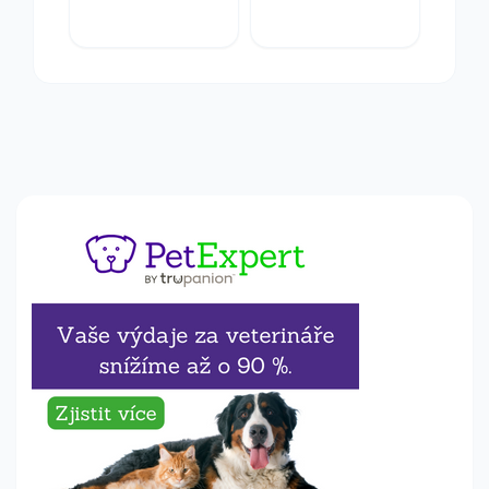
8,7x11x2,8cm
plastová
jednosměrná
4/6mm