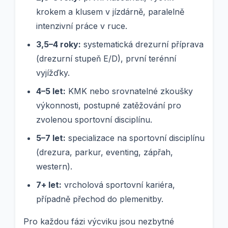
krokem a klusem v jízdárně, paralelně
intenzivní práce v ruce.
3,5–4 roky:
systematická drezurní příprava
(drezurní stupeň E/D), první terénní
vyjížďky.
4–5 let:
KMK nebo srovnatelné zkoušky
výkonnosti, postupné zatěžování pro
zvolenou sportovní disciplínu.
5–7 let:
specializace na sportovní disciplínu
(drezura, parkur, eventing, zápřah,
western).
7+ let:
vrcholová sportovní kariéra,
případně přechod do plemenitby.
Pro každou fázi výcviku jsou nezbytné