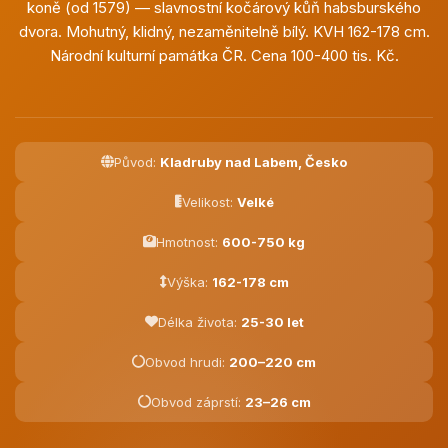
koně (od 1579) — slavnostní kočárový kůň habsburského
dvora. Mohutný, klidný, nezaměnitelně bílý. KVH 162-178 cm.
Národní kulturní památka ČR. Cena 100-400 tis. Kč.
Původ:
Kladruby nad Labem, Česko
Velikost:
Velké
Hmotnost:
600-750 kg
Výška:
162-178 cm
Délka života:
25-30 let
Obvod hrudi:
200–220 cm
Obvod záprstí:
23–26 cm