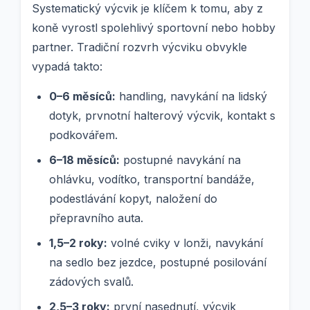
Systematický výcvik je klíčem k tomu, aby z
koně vyrostl spolehlivý sportovní nebo hobby
partner. Tradiční rozvrh výcviku obvykle
vypadá takto:
0–6 měsíců:
handling, navykání na lidský
dotyk, prvnotní halterový výcvik, kontakt s
podkovářem.
6–18 měsíců:
postupné navykání na
ohlávku, vodítko, transportní bandáže,
podestlávání kopyt, naložení do
přepravního auta.
1,5–2 roky:
volné cviky v lonži, navykání
na sedlo bez jezdce, postupné posilování
zádových svalů.
2,5–3 roky:
první nasednutí, výcvik