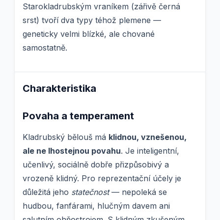
Starokladrubským vraníkem (zářivě černá
srst) tvoří dva typy téhož plemene —
geneticky velmi blízké, ale chované
samostatně.
Charakteristika
Povaha a temperament
Kladrubský bělouš má
klidnou, vznešenou,
ale ne lhostejnou povahu
. Je inteligentní,
učenlivý, sociálně dobře přizpůsobivý a
vrozeně klidný. Pro reprezentační účely je
důležitá jeho
statečnost
— nepoleká se
hudbou, fanfárami, hlučným davem ani
salutním ohňostrojem. S klidným zkušeným