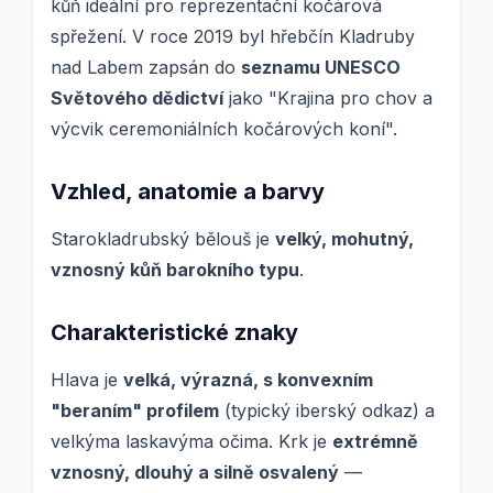
kůň ideální pro reprezentační kočárová
spřežení. V roce 2019 byl hřebčín Kladruby
nad Labem zapsán do
seznamu UNESCO
Světového dědictví
jako "Krajina pro chov a
výcvik ceremoniálních kočárových koní".
Vzhled, anatomie a barvy
Starokladrubský bělouš je
velký, mohutný,
vznosný kůň barokního typu
.
Charakteristické znaky
Hlava je
velká, výrazná, s konvexním
"beraním" profilem
(typický iberský odkaz) a
velkýma laskavýma očima. Krk je
extrémně
vznosný, dlouhý a silně osvalený
—