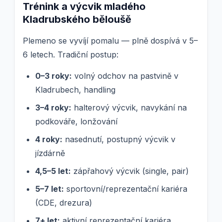
Trénink a výcvik mladého
Kladrubského běloušě
Plemeno se vyvíjí pomalu — plně dospívá v 5–
6 letech. Tradiční postup:
0–3 roky:
volný odchov na pastvině v
Kladrubech, handling
3–4 roky:
halterový výcvik, navykání na
podkováře, lonžování
4 roky:
nasednutí, postupný výcvik v
jízdárně
4,5–5 let:
zápřahový výcvik (single, pair)
5–7 let:
sportovní/reprezentační kariéra
(CDE, drezura)
7+ let:
aktivní reprezentační kariéra