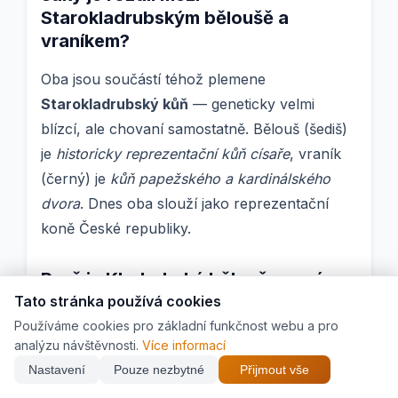
Starokladrubským běloušě a
vraníkem?
Oba jsou součástí téhož plemene
Starokladrubský kůň
— geneticky velmi
blízcí, ale chovaní samostatně. Bělouš (šediš)
je
historicky reprezentační kůň císaře
, vraník
(černý) je
kůň papežského a kardinálského
dvora
. Dnes oba slouží jako reprezentační
koně České republiky.
Proč je Kladrubský bělouš zapsán v
UNESCO?
Tato stránka používá cookies
Používáme cookies pro základní funkčnost webu a pro
V roce 2019 byl hřebčín a okolní krajina
analýzu návštěvnosti.
Více informací
zapsán do seznamu UNESCO Světového
Nastavení
Pouze nezbytné
Přijmout vše
dědictví jako
"Krajina pro chov a výcvik