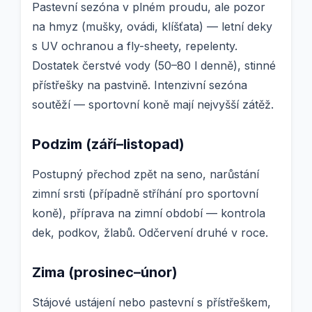
Pastevní sezóna v plném proudu, ale pozor
na hmyz (mušky, ovádi, klíšťata) — letní deky
s UV ochranou a fly-sheety, repelenty.
Dostatek čerstvé vody (50–80 l denně), stinné
přístřešky na pastvině. Intenzivní sezóna
soutěží — sportovní koně mají nejvyšší zátěž.
Podzim (září–listopad)
Postupný přechod zpět na seno, narůstání
zimní srsti (případně stříhání pro sportovní
koně), příprava na zimní období — kontrola
dek, podkov, žlabů. Odčervení druhé v roce.
Zima (prosinec–únor)
Stájové ustájení nebo pastevní s přístřeškem,