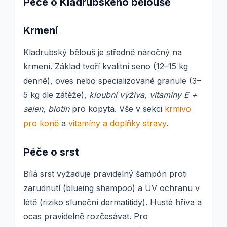
Péče o Kladrubského běloušě
Krmení
Kladrubský bělouš je středně náročný na
krmení. Základ tvoří kvalitní seno (12–15 kg
denně), oves nebo specializované granule (3–
5 kg dle zátěže),
kloubní výživa
,
vitamíny E +
selen
,
biotin
pro kopyta. Vše v sekci
krmivo
pro koně
a
vitamíny a doplňky stravy
.
Péče o srst
Bílá srst vyžaduje pravidelný šampón proti
zarudnutí (blueing shampoo) a UV ochranu v
létě (riziko sluneční dermatitidy). Husté hříva a
ocas pravidelně rozčesávat. Pro