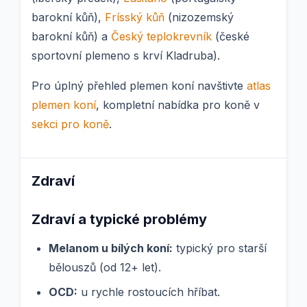
barokní kůň),
Frísský kůň
(nizozemský
barokní kůň) a
Český teplokrevník
(české
sportovní plemeno s krví Kladruba).
Pro úplný přehled plemen koní navštivte
atlas
plemen koní
, kompletní nabídka pro koně v
sekci pro koně
.
Zdraví
Zdraví a typické problémy
Melanom u bílých koní:
typický pro starší
bělouszů (od 12+ let).
OCD:
u rychle rostoucích hříbat.