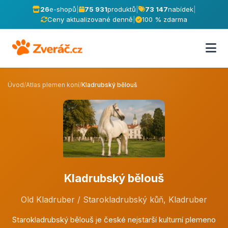
26
e-shopů
|
75 931
produktů
|
73 147
nabídek
|
Ceny aktualizované denně
|
100 % zdarma
Úvod
/
Atlas plemen koní
/
Kladrubský bělouš
Kladrubský bělouš
Old Kladruber / Starokladrubský kůň, Kladruber
Starokladrubský bělouš je české nejstarší kulturní plemeno