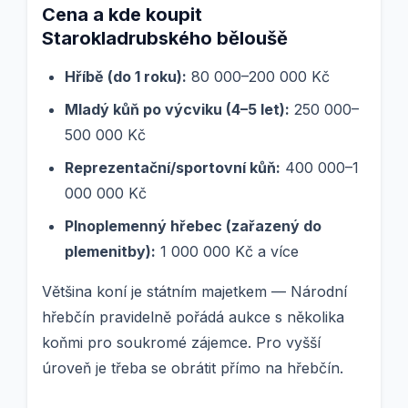
Cena a kde koupit
Starokladrubského běloušě
Hříbě (do 1 roku):
80 000–200 000 Kč
Mladý kůň po výcviku (4–5 let):
250 000–
500 000 Kč
Reprezentační/sportovní kůň:
400 000–1
000 000 Kč
Plnoplemenný hřebec (zařazený do
plemenitby):
1 000 000 Kč a více
Většina koní je státním majetkem — Národní
hřebčín pravidelně pořádá aukce s několika
koňmi pro soukromé zájemce. Pro vyšší
úroveň je třeba se obrátit přímo na hřebčín.