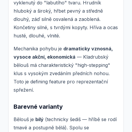
vyklenutý do "labutího" tvaru. Hrudník
hluboký a široký, hřbet pevný a středně
dlouhý, záď silně osvalená a zaoblená.
Končetiny silné, s tvrdými kopyty. Hříva a ocas
husté, dlouhé, vlnité.
Mechanika pohybu je
dramaticky vznosná,
vysoce akční, ekonomická
— Kladrubský
bělouš má charakteristický "high-stepping"
klus s vysokým zvedáním předních nohou.
Toto je defining feature pro reprezentační
spřežení.
Barevné varianty
Bělouš je
bílý
(technicky šediš — hříbě se rodí
tmavé a postupně bělá). Spolu se