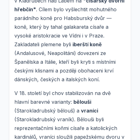
v Kladrubech nad Labem na
"císařský dvorní
hřebčín"
. Cílem bylo vyšlechtit mohutného
parádního koně pro Habsburský dvůr —
koně, který by tahal galakareta císaře a
vysoké aristokracie ve Vídni i v Praze.
Zakladateli plemene byli
iberští koně
(Andalusové, Neapolitáni) dovezeni ze
Španělska a Itálie, kteří byli kryti s místními
českými klisnami a později obohaceni krví
dánských, českých a italských koní.
V 18. století byl chov stabilizován na dvě
hlavní barevné varianty:
bělouši
(Starokladrubský bělouš) a
vraníci
(Starokladrubský vraník). Bělouši byli
reprezentačními koňmi císaře a katolických
kardinálů, vraníci sloužili papežskému dvoru v