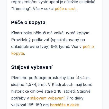
reprezentační vystoupení je důležité estetické
"trimming". Vše v sekci
péče o srst
.
Péče o kopyta
Kladrubský bělouš má velká, tvrdá kopyta.
Pravidelný podkovář (specializovaný na
chladnokrevné typy) 6–8 týdnů. Vše v
péči o
kopyta
.
Stájové vybavení
Plemeno potřebuje prostorný box (4×4 m,
ideálně 4,5×4,5 m). V Kladrubech mají koně
historické cihlové stáje z 18. století. Stájové
potřeby v
stájovém vybavení
. Pro deky
velikosti 165–180 cm
bandáže a deky
.