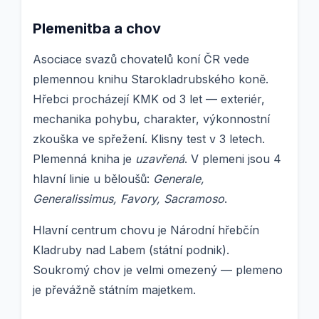
Plemenitba a chov
Asociace svazů chovatelů koní ČR vede
plemennou knihu Starokladrubského koně.
Hřebci procházejí KMK od 3 let — exteriér,
mechanika pohybu, charakter, výkonnostní
zkouška ve spřežení. Klisny test v 3 letech.
Plemenná kniha je
uzavřená
. V plemeni jsou 4
hlavní linie u běloušů:
Generale,
Generalissimus, Favory, Sacramoso
.
Hlavní centrum chovu je Národní hřebčín
Kladruby nad Labem (státní podnik).
Soukromý chov je velmi omezený — plemeno
je převážně státním majetkem.