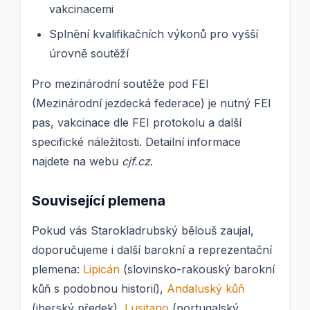
vakcinacemi
Splnění kvalifikačních výkonů pro vyšší
úrovně soutěží
Pro mezinárodní soutěže pod FEI
(Mezinárodní jezdecká federace) je nutný FEI
pas, vakcinace dle FEI protokolu a další
specifické náležitosti. Detailní informace
najdete na webu
cjf.cz
.
Související plemena
Pokud vás Starokladrubský bělouš zaujal,
doporučujeme i další barokní a reprezentační
plemena:
Lipicán
(slovinsko-rakouský barokní
kůň s podobnou historií),
Andaluský kůň
(iberský předek),
Lusitano
(portugalský