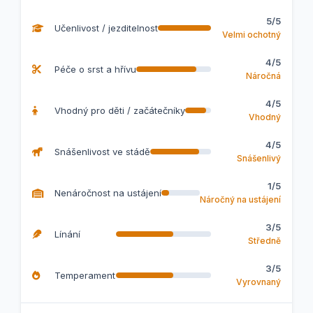
5/5
Učenlivost / jezditelnost
Velmi ochotný
4/5
Péče o srst a hřívu
Náročná
4/5
Vhodný pro děti / začátečníky
Vhodný
4/5
Snášenlivost ve stádě
Snášenlivý
1/5
Nenáročnost na ustájení
Náročný na ustájení
3/5
Línání
Středně
3/5
Temperament
Vyrovnaný