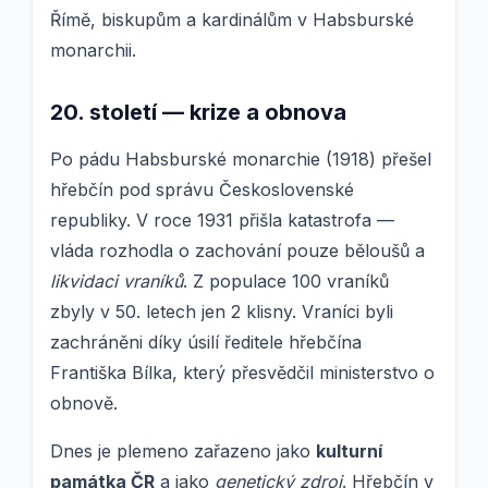
Římě, biskupům a kardinálům v Habsburské
monarchii.
20. století — krize a obnova
Po pádu Habsburské monarchie (1918) přešel
hřebčín pod správu Československé
republiky. V roce 1931 přišla katastrofa —
vláda rozhodla o zachování pouze běloušů a
likvidaci vraníků
. Z populace 100 vraníků
zbyly v 50. letech jen 2 klisny. Vraníci byli
zachráněni díky úsilí ředitele hřebčína
Františka Bílka, který přesvědčil ministerstvo o
obnově.
Dnes je plemeno zařazeno jako
kulturní
památka ČR
a jako
genetický zdroj
. Hřebčín v