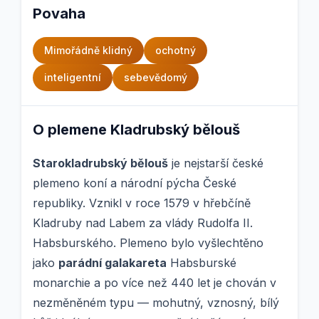
Povaha
Mimořádně klidný
ochotný
inteligentní
sebevědomý
O plemene Kladrubský bělouš
Starokladrubský bělouš
je nejstarší české
plemeno koní a národní pýcha České
republiky. Vznikl v roce 1579 v hřebčíně
Kladruby nad Labem za vlády Rudolfa II.
Habsburského. Plemeno bylo vyšlechtěno
jako
parádní galakareta
Habsburské
monarchie a po více než 440 let je chován v
nezměněném typu — mohutný, vznosný, bílý