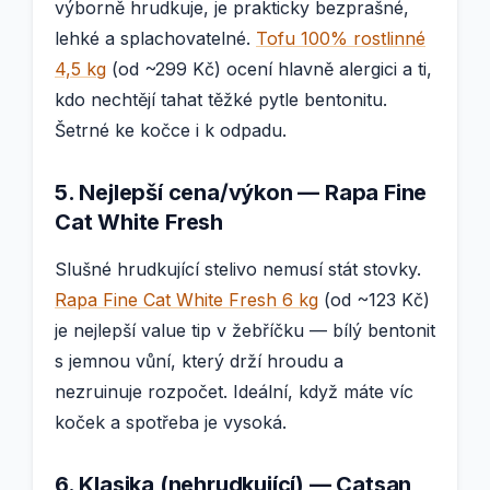
výborně hrudkuje, je prakticky bezprašné,
lehké a splachovatelné.
Tofu 100% rostlinné
4,5 kg
(od ~299 Kč) ocení hlavně alergici a ti,
kdo nechtějí tahat těžké pytle bentonitu.
Šetrné ke kočce i k odpadu.
5. Nejlepší cena/výkon — Rapa Fine
Cat White Fresh
Slušné hrudkující stelivo nemusí stát stovky.
Rapa Fine Cat White Fresh 6 kg
(od ~123 Kč)
je nejlepší value tip v žebříčku — bílý bentonit
s jemnou vůní, který drží hroudu a
nezruinuje rozpočet. Ideální, když máte víc
koček a spotřeba je vysoká.
6. Klasika (nehrudkující) — Catsan