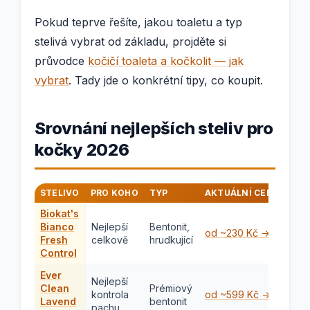
Pokud teprve řešíte, jakou toaletu a typ
stelivá vybrat od základu, projděte si
průvodce
kočičí toaleta a kočkolit — jak
vybrat
. Tady jde o konkrétní tipy, co koupit.
Srovnání nejlepších steliv pro
kočky 2026
STELIVO
PRO KOHO
TYP
AKTUÁLNÍ CENA OD
Biokat's
Bianco
Nejlepší
Bentonit,
od ~230 Kč →
Fresh
celkově
hrudkující
Control
Ever
Nejlepší
Clean
Prémiový
kontrola
od ~599 Kč →
Lavend
bentonit
pachu