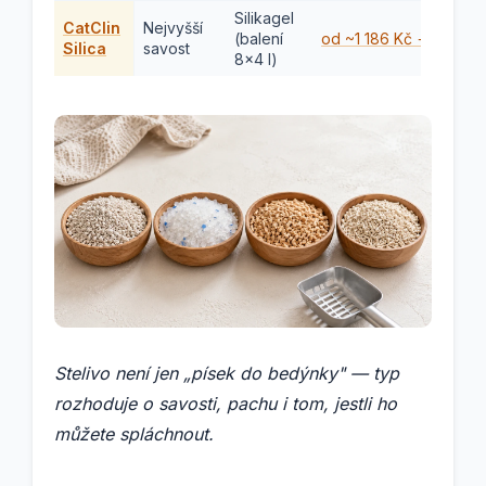
Silikagel
CatClin
Nejvyšší
(balení
od ~1 186 Kč →
Silica
savost
8×4 l)
Stelivo není jen „písek do bedýnky" — typ
rozhoduje o savosti, pachu i tom, jestli ho
můžete spláchnout.