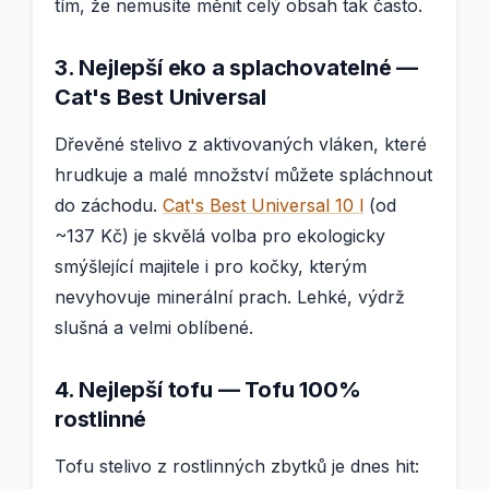
tím, že nemusíte měnit celý obsah tak často.
3. Nejlepší eko a splachovatelné —
Cat's Best Universal
Dřevěné stelivo z aktivovaných vláken, které
hrudkuje a malé množství můžete spláchnout
do záchodu.
Cat's Best Universal 10 l
(od
~137 Kč) je skvělá volba pro ekologicky
smýšlející majitele i pro kočky, kterým
nevyhovuje minerální prach. Lehké, výdrž
slušná a velmi oblíbené.
4. Nejlepší tofu — Tofu 100%
rostlinné
Tofu stelivo z rostlinných zbytků je dnes hit: