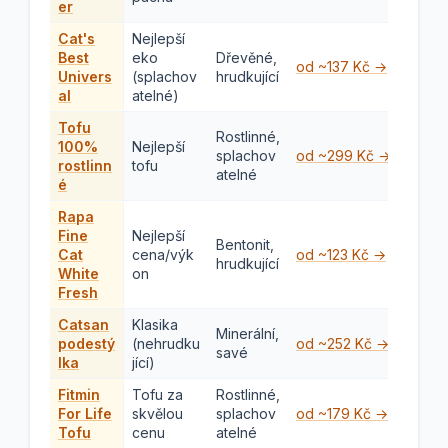
er
Cat's
Nejlepší
Best
eko
Dřevěné,
od ~137 Kč →
Univers
(splachov
hrudkující
al
atelné)
Tofu
Rostlinné,
100%
Nejlepší
splachov
od ~299 Kč →
rostlinn
tofu
atelné
é
Rapa
Fine
Nejlepší
Bentonit,
Cat
cena/výk
od ~123 Kč →
hrudkující
White
on
Fresh
Catsan
Klasika
Minerální,
podestý
(nehrudku
od ~252 Kč →
savé
lka
jící)
Fitmin
Tofu za
Rostlinné,
For Life
skvělou
splachov
od ~179 Kč →
Tofu
cenu
atelné