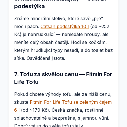
podestýlka
Známé minerální stelivo, které savě „pije"
moč i pach.
Catsan podestýlka 10 l
(od ~252
Kč) je nehrudkující — nehledáte hroudy, ale
měníte celý obsah častěji. Hodí se kočkám,
kterým hrudkující typy nesedí, a do toalet bez
sítka. Osvědčená jistota.
7. Tofu za skvělou cenu — Fitmin For
Life Tofu
Pokud chcete výhody tofu, ale za nižší cenu,
zkuste
Fitmin For Life Tofu se zeleným čajem
6 l
(od ~179 Kč). Česká značka, rostlinné,
splachovatelné a bezprašné, s jemnou vůní.
Dobrý vstup do světa tofu steliv.