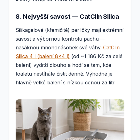
8. Nejvyšší savost — CatClin Silica
Silikagelové (křemičité) perličky mají extrémní
savost a výbornou kontrolu pachu —
nasáknou mnohonásobek své váhy.
CatClin
Silica 4 l (balení 8×4 l)
(od ~1 186 Kč za celé
balení) vydrží dlouho a hodí se tam, kde
toaletu nestíháte čistit denně. Výhodné je
hlavně velké balení s nízkou cenou za litr.