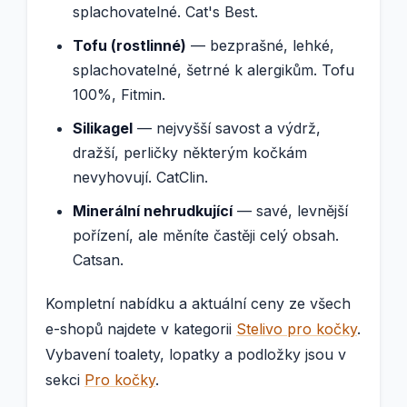
splachovatelné. Cat's Best.
Tofu (rostlinné)
— bezprašné, lehké,
splachovatelné, šetrné k alergikům. Tofu
100%, Fitmin.
Silikagel
— nejvyšší savost a výdrž,
dražší, perličky některým kočkám
nevyhovují. CatClin.
Minerální nehrudkující
— savé, levnější
pořízení, ale měníte častěji celý obsah.
Catsan.
Kompletní nabídku a aktuální ceny ze všech
e-shopů najdete v kategorii
Stelivo pro kočky
.
Vybavení toalety, lopatky a podložky jsou v
sekci
Pro kočky
.