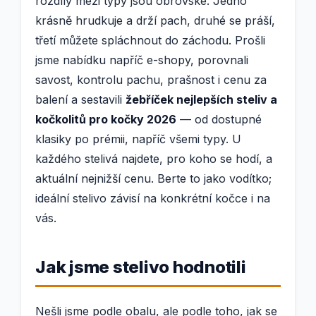
rozdíly mezi typy jsou obrovské. Jedno
krásně hrudkuje a drží pach, druhé se práší,
třetí můžete spláchnout do záchodu. Prošli
jsme nabídku napříč e-shopy, porovnali
savost, kontrolu pachu, prašnost i cenu za
balení a sestavili
žebříček nejlepších steliv a
kočkolitů pro kočky 2026
— od dostupné
klasiky po prémii, napříč všemi typy. U
každého stelivá najdete, pro koho se hodí, a
aktuální nejnižší cenu. Berte to jako vodítko;
ideální stelivo závisí na konkrétní kočce i na
vás.
Jak jsme stelivo hodnotili
Nešli jsme podle obalu, ale podle toho, jak se