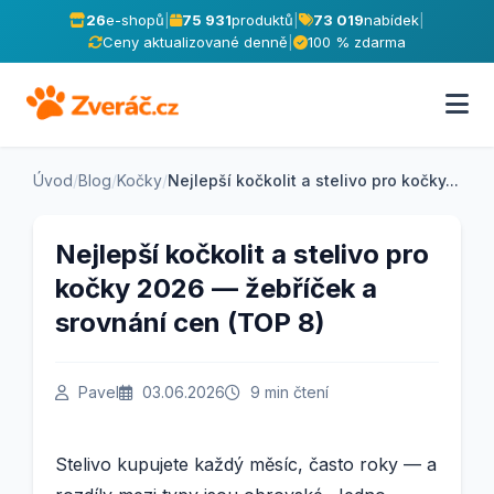
26
e-shopů
|
75 931
produktů
|
73 019
nabídek
|
Ceny aktualizované denně
|
100 % zdarma
Úvod
/
Blog
/
Kočky
/
Nejlepší kočkolit a stelivo pro kočky...
Nejlepší kočkolit a stelivo pro
kočky 2026 — žebříček a
srovnání cen (TOP 8)
Pavel
03.06.2026
9 min čtení
Stelivo kupujete každý měsíc, často roky — a