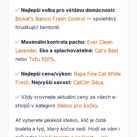
✅
Nejlepší volba pro většinu domácností:
Biokat's Bianco Fresh Control
— spolehlivý
hrudkující bentonit.
✅
Maximální kontrola pachu:
Ever Clean
Lavender
.
Eko a splachovatelné:
Cat's Best
nebo
Tofu 100%
.
✅
Nejlepší cena/výkon:
Rapa Fine Cat White
Fresh
.
Nejvyšší savost:
CatClin Silica
.
✅ Vždy srovnejte aktuální ceny ze všech e-
shopů v kategorii
Stelivo pro kočky
.
Ať vyberete jakékoli stelivo, klíč je čistá
toaleta a typ, který kočce sedí. Hodí se vám i