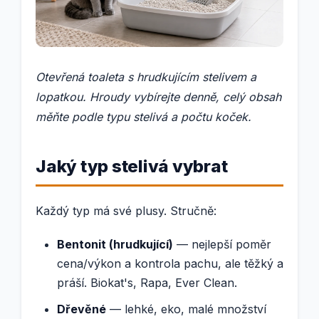
Otevřená toaleta s hrudkujícím stelivem a
lopatkou. Hroudy vybírejte denně, celý obsah
měňte podle typu stelivá a počtu koček.
Jaký typ stelivá vybrat
Každý typ má své plusy. Stručně:
Bentonit (hrudkující)
— nejlepší poměr
cena/výkon a kontrola pachu, ale těžký a
práší. Biokat's, Rapa, Ever Clean.
Dřevěné
— lehké, eko, malé množství