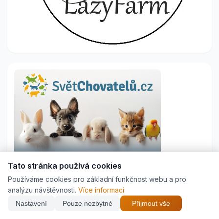
Tato stránka používá cookies
Používáme cookies pro základní funkčnost webu a pro
analýzu návštěvnosti.
Více informací
Najdi nejlepší cenu z
26
e-shopů
Nastavení
Pouze nezbytné
Přijmout vše
×
🐱 Vše pro kočky →