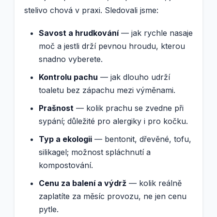
stelivo chová v praxi. Sledovali jsme:
Savost a hrudkování
— jak rychle nasaje
moč a jestli drží pevnou hroudu, kterou
snadno vyberete.
Kontrolu pachu
— jak dlouho udrží
toaletu bez zápachu mezi výměnami.
Prašnost
— kolik prachu se zvedne při
sypání; důležité pro alergiky i pro kočku.
Typ a ekologii
— bentonit, dřevěné, tofu,
silikagel; možnost spláchnutí a
kompostování.
Cenu za balení a výdrž
— kolik reálně
zaplatíte za měsíc provozu, ne jen cenu
pytle.