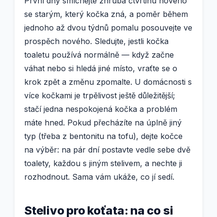
První dny smíchejte zhruba čtvrtinu nového
se starým, který kočka zná, a poměr během
jednoho až dvou týdnů pomalu posouvejte ve
prospěch nového. Sledujte, jestli kočka
toaletu používá normálně — když začne
váhat nebo si hledá jiné místo, vraťte se o
krok zpět a změnu zpomalte. U domácnosti s
více kočkami je trpělivost ještě důležitější;
stačí jedna nespokojená kočka a problém
máte hned. Pokud přecházíte na úplně jiný
typ (třeba z bentonitu na tofu), dejte kočce
na výběr: na pár dní postavte vedle sebe dvě
toalety, každou s jiným stelivem, a nechte ji
rozhodnout. Sama vám ukáže, co jí sedí.
Stelivo pro koťata: na co si