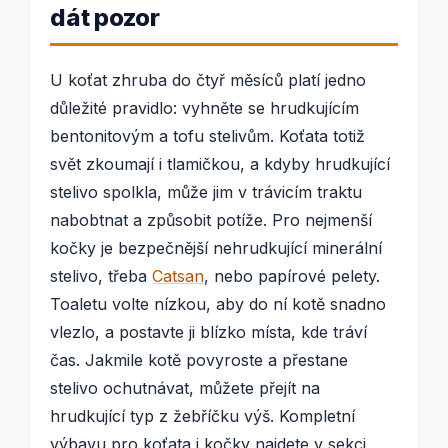
dát pozor
U koťat zhruba do čtyř měsíců platí jedno
důležité pravidlo: vyhněte se hrudkujícím
bentonitovým a tofu stelivům. Koťata totiž
svět zkoumají i tlamičkou, a kdyby hrudkující
stelivo spolkla, může jim v trávicím traktu
nabobtnat a způsobit potíže. Pro nejmenší
kočky je bezpečnější nehrudkující minerální
stelivo, třeba
Catsan
, nebo papírové pelety.
Toaletu volte nízkou, aby do ní kotě snadno
vlezlo, a postavte ji blízko místa, kde tráví
čas. Jakmile kotě povyroste a přestane
stelivo ochutnávat, můžete přejít na
hrudkující typ z žebříčku výš. Kompletní
výbavu pro koťata i kočky najdete v sekci