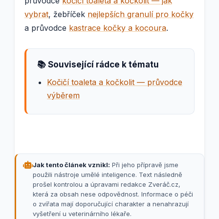
průvodce
kočičí toaleta a kočkolit — jak
vybrat
, žebříček
nejlepších granulí pro kočky
a průvodce
kastrace kočky a kocoura
.
📚 Související rádce k tématu
Kočičí toaleta a kočkolit — průvodce
výběrem
Jak tento článek vznikl:
Při jeho přípravě jsme
použili nástroje umělé inteligence. Text následně
prošel kontrolou a úpravami redakce Zveráč.cz,
která za obsah nese odpovědnost. Informace o péči
o zvířata mají doporučující charakter a nenahrazují
vyšetření u veterinárního lékaře.