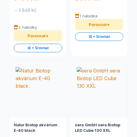
– 3 849 Kč
1 nabídka
Porovnat
2 nabídky
Porovnat
⚖️ + Srovnat
⚖️ + Srovnat
Natur Biotop akvárium
sera GmbH sera Biotop
E-40 black
LED Cube 130 XXL