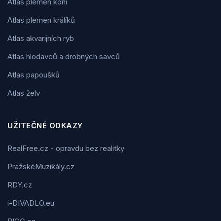
Atlas plemen koní
Atlas plemen králíků
Atlas akvarijních ryb
Atlas hlodavců a drobných savců
Atlas papoušků
Atlas želv
UŽITEČNÉ ODKAZY
RealFree.cz - opravdu bez realitky
PražskéMuzikály.cz
RDY.cz
i-DIVADLO.eu