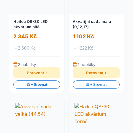
Hailea QB-30 LED
Akvarijní sada malá
akvárium bílé
(9,12,17)
2 345 Kč
1 102 Kč
– 2 600 Kč
– 1 222 Kč
2 nabídky
2 nabídky
Porovnat
Porovnat
⚖️ + Srovnat
⚖️ + Srovnat