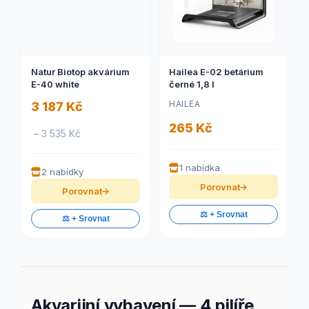
Natur Biotop akvárium
Hailea E-02 betárium
E-40 white
černé 1,8 l
HAILEA
3 187 Kč
265 Kč
– 3 535 Kč
1 nabídka
2 nabídky
Porovnat
Porovnat
⚖️ + Srovnat
⚖️ + Srovnat
Akvarijní vybavení — 4 pilíře