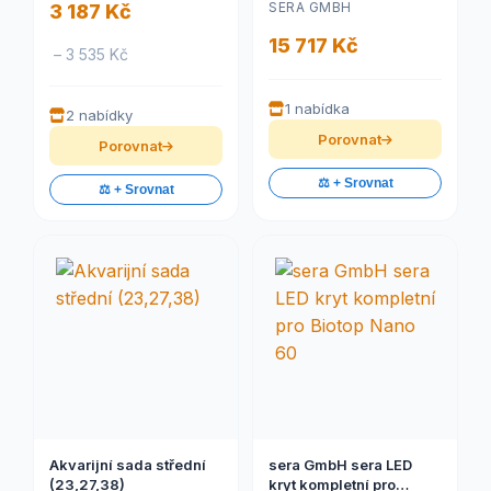
SERA GMBH
3 187 Kč
15 717 Kč
– 3 535 Kč
1 nabídka
2 nabídky
Porovnat
Porovnat
⚖️ + Srovnat
⚖️ + Srovnat
Akvarijní sada střední
sera GmbH sera LED
(23,27,38)
kryt kompletní pro