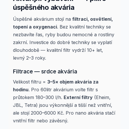
úspěšného akvária
Úspěšné akvárium stojí na
filtraci, osvětlení,
topení a oxygenaci
. Bez kvalitní techniky se
nezbavíte řas, ryby budou nemocné a rostliny
zakrní. Investice do dobré techniky se vyplatí
dlouhodobě — kvalitní filtr vydrží 10+ let,
levný 2–3 roky.
Filtrace — srdce akvária
Velikost filtru =
3–5× objem akvária za
hodinu
. Pro 60litr akvárium volte filtr s
průtokem 180–300 l/h.
Externí filtry
(Eheim,
JBL, Tetra) jsou výkonnější a tišší než vnitřní,
ale stojí 2000–6000 Kč. Pro nano akvária stačí
vnitřní filtr nebo závěsný.