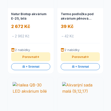
Natur Biotop akvárium
Termo podložka pod
E-25, bílá
akvárium pěnová
50x25cm
2 672 Kč
39 Kč
– 2 962 Kč
– 42 Kč
2 nabídky
2 nabídky
Porovnat
Porovnat
⚖️ + Srovnat
⚖️ + Srovnat