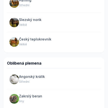
Hafling
Střední
Slezský norik
Velké
Český teplokrevník
Velké
Oblíbená plemena
Angorský králík
Střední
Zakrslý beran
tiny