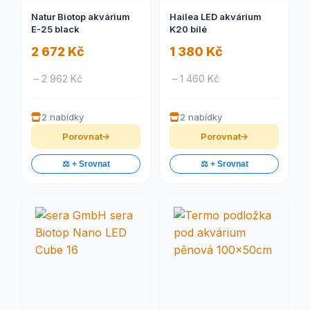
Natur Biotop akvárium
Hailea LED akvárium
E-25 black
K20 bílé
2 672 Kč
1 380 Kč
– 2 962 Kč
– 1 460 Kč
2 nabídky
2 nabídky
Porovnat
Porovnat
⚖️ + Srovnat
⚖️ + Srovnat