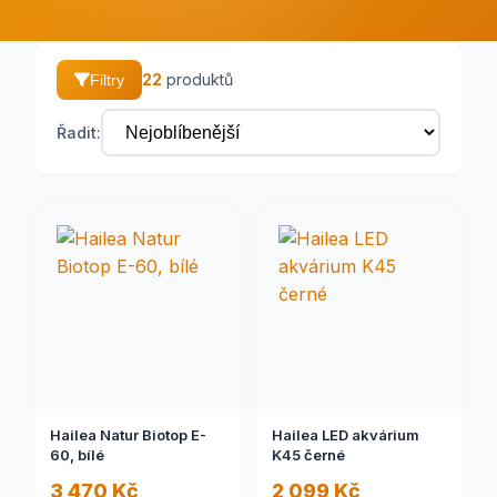
22
produktů
Filtry
Řadit:
Hailea Natur Biotop E-
Hailea LED akvárium
60, bílé
K45 černé
3 470 Kč
2 099 Kč