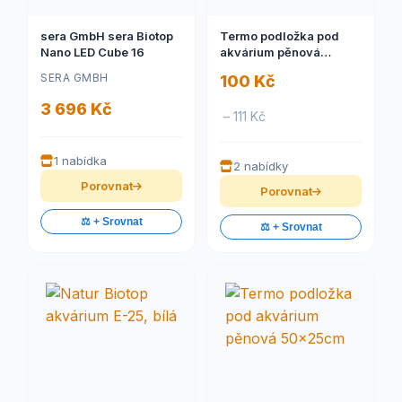
sera GmbH sera Biotop
Termo podložka pod
Nano LED Cube 16
akvárium pěnová
100x50cm
SERA GMBH
100 Kč
3 696 Kč
– 111 Kč
1 nabídka
2 nabídky
Porovnat
Porovnat
⚖️ + Srovnat
⚖️ + Srovnat