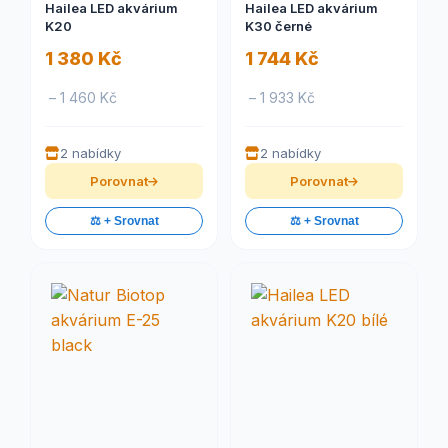
Hailea LED akvárium
Hailea LED akvárium
K20
K30 černé
1 380 Kč
1 744 Kč
– 1 460 Kč
– 1 933 Kč
2 nabídky
2 nabídky
Porovnat
Porovnat
⚖️ + Srovnat
⚖️ + Srovnat