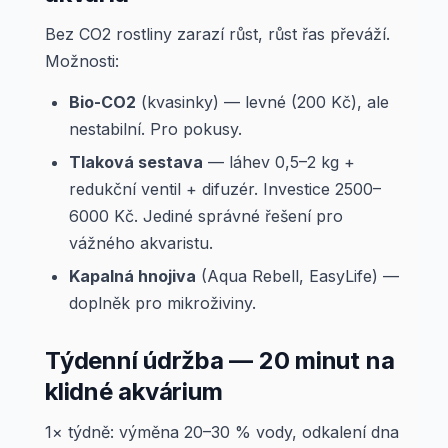
Bez CO2 rostliny zarazí růst, růst řas převáží.
Možnosti:
Bio-CO2
(kvasinky) — levné (200 Kč), ale
nestabilní. Pro pokusy.
Tlaková sestava
— láhev 0,5–2 kg +
redukční ventil + difuzér. Investice 2500–
6000 Kč. Jediné správné řešení pro
vážného akvaristu.
Kapalná hnojiva
(Aqua Rebell, EasyLife) —
doplněk pro mikroživiny.
Týdenní údržba — 20 minut na
klidné akvárium
1× týdně: výměna 20–30 % vody, odkalení dna