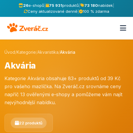
26
e-shopů
|
75 931
produktů
|
73 180
nabídek
|
Ceny aktualizované denně
|
100 % zdarma
Úvod
/
Kategorie
/
Akvaristika
/
Akvária
Akvária
Kategorie Akvária obsahuje 83+ produktů od 39 Kč
pro vašeho mazlíčka. Na Zveráč.cz srovnáme ceny
napříč 13 ověřenými e-shopy a pomůžeme vám najít
nejvýhodnější nabídku.
22 produktů