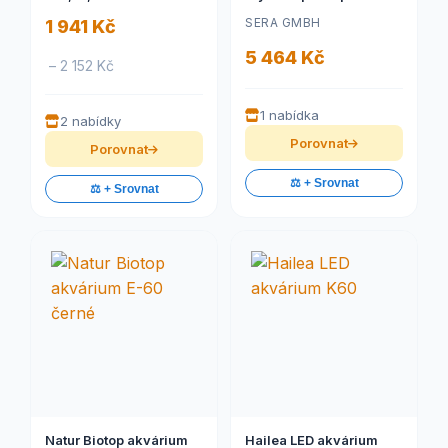
Biotop Nano 60
SERA GMBH
1 941 Kč
5 464 Kč
– 2 152 Kč
1 nabídka
2 nabídky
Porovnat
Porovnat
⚖️ + Srovnat
⚖️ + Srovnat
Natur Biotop akvárium
Hailea LED akvárium