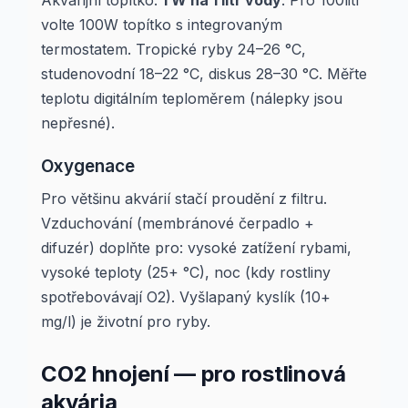
Akvarijní topítko:
1 W na 1 litr vody
. Pro 100litr
volte 100W topítko s integrovaným
termostatem. Tropické ryby 24–26 °C,
studenovodní 18–22 °C, diskus 28–30 °C. Měřte
teplotu digitálním teploměrem (nálepky jsou
nepřesné).
Oxygenace
Pro většinu akvárií stačí proudění z filtru.
Vzduchování (membránové čerpadlo +
difuzér) doplňte pro: vysoké zatížení rybami,
vysoké teploty (25+ °C), noc (kdy rostliny
spotřebovávají O2). Vyšlapaný kyslík (10+
mg/l) je životní pro ryby.
CO2 hnojení — pro rostlinová
akvária