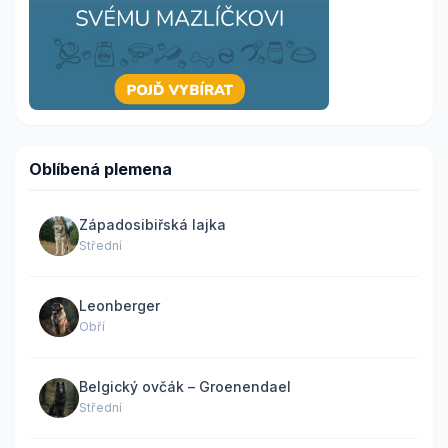
Oblíbená plemena
Západosibiřská lajka
Střední
Leonberger
Obří
Belgický ovčák – Groenendael
Střední