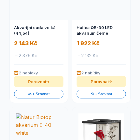
Akvarijní sada velká
Hailea QB-30 LED
(44,54)
akvárium černé
2 143 Kč
1 922 Kč
– 2 376 Kč
– 2 132 Kč
2 nabídky
2 nabídky
Porovnat
Porovnat
⚖️ + Srovnat
⚖️ + Srovnat