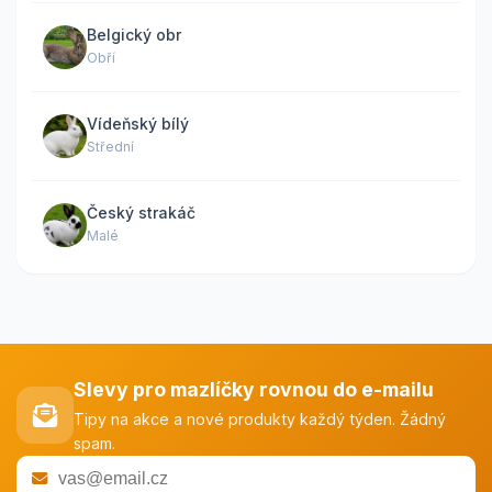
Belgický obr
Obří
Vídeňský bílý
Střední
Český strakáč
Malé
Slevy pro mazlíčky rovnou do e-mailu
Tipy na akce a nové produkty každý týden. Žádný
spam.