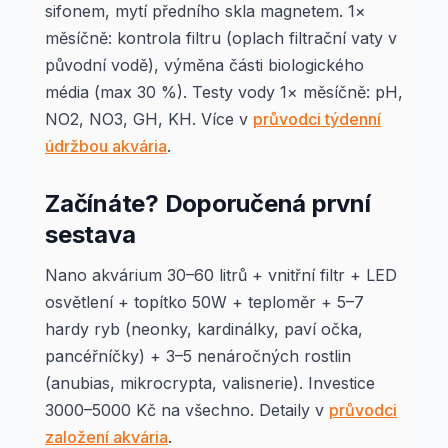
sifonem, mytí předního skla magnetem. 1×
měsíčně: kontrola filtru (oplach filtrační vaty v
původní vodě), výměna části biologického
média (max 30 %). Testy vody 1× měsíčně: pH,
NO2, NO3, GH, KH. Více v
průvodci týdenní
údržbou akvária
.
Začínáte? Doporučená první
sestava
Nano akvárium 30–60 litrů + vnitřní filtr + LED
osvětlení + topítko 50W + teploměr + 5–7
hardy ryb (neonky, kardinálky, paví očka,
pancéřníčky) + 3–5 nenáročných rostlin
(anubias, mikrocrypta, valisnerie). Investice
3000–5000 Kč na všechno. Detaily v
průvodci
založení akvária
.