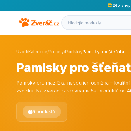
26
e-shop
Úvod
/
Kategorie
/
Pro psy
/
Pamlsky
/
Pamlsky pro šťeňata
Pamlsky pro šťeňa
Pamlsky pro mazlíčka nejsou jen odměna – kvalitní 
výcviku. Na Zveráč.cz srovnáme 5+ produktů od 40 
5 produktů