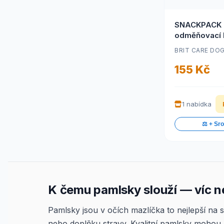
SNACKPACK 
odměňovací 
pamlsků pro 
BRIT CARE DO
155 Kč
1 nabídka
⚖️ + Sr
K čemu pamlsky slouží — víc 
Pamlsky jsou v očích mazlíčka to nejlepší na 
nebo doplňku stravy. Kvalitní pamlsky mohou p