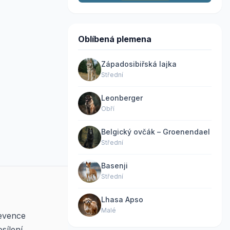
Oblíbená plemena
Západosibiřská lajka
Střední
Leonberger
Obří
Belgický ovčák – Groenendael
Střední
Basenji
Střední
Lhasa Apso
Malé
revence
sílení