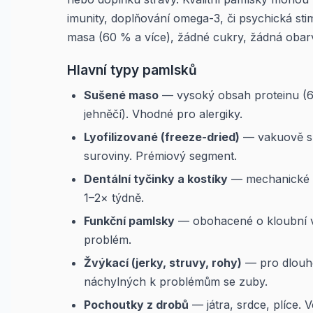
imunity, doplňování omega-3, či psychická st
masa (60 % a více), žádné cukry, žádná obar
Hlavní typy pamlsků
Sušené maso
— vysoký obsah proteinu (60
jehněčí). Vhodné pro alergiky.
Lyofilizované (freeze-dried)
— vakuově suš
suroviny. Prémiový segment.
Dentální tyčinky a kostíky
— mechanické č
1–2× týdně.
Funkční pamlsky
— obohacené o kloubní výž
problém.
Žvýkací (jerky, struvy, rohy)
— pro dlouho
náchylných k problémům se zuby.
Pochoutky z drobů
— játra, srdce, plíce. V