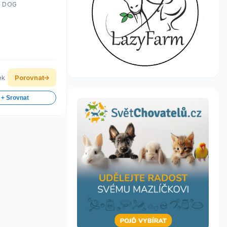
E DOG
ek
Porovnat
 + Srovnat