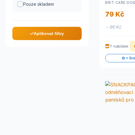
BRIT CARE DO
Pouze skladem
Puppies 150 
79 Kč
– 96 Kč
Aplikovat filtry
7 nabídek
⚖️ + Sr