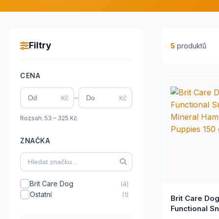
Filtry
5
produktů
CENA
–
Kč
Kč
Rozsah: 53 – 325 Kč
ZNAČKA
Brit Care Dog
(4)
Ostatní
(1)
Brit Care Do
Functional S
Mineral Ham 