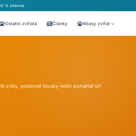
00 % zdarma
Ostatní zvířata
Články
Atlasy zvířat
tit zuby, posilovat klouby nebo pomáhat při