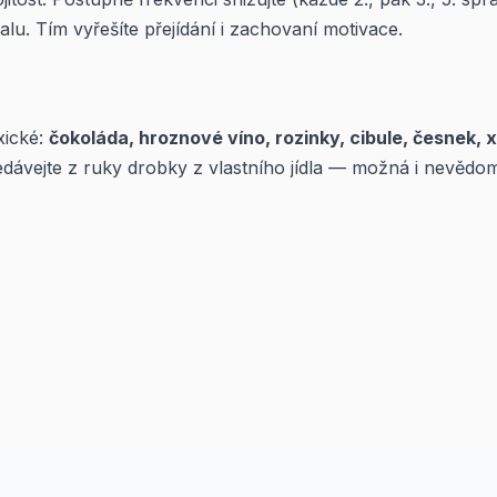
lu. Tím vyřešíte přejídání i zachovaní motivace.
xické:
čokoláda, hroznové víno, rozinky, cibule, česnek, x
edávejte z ruky drobky z vlastního jídla — možná i nevědo