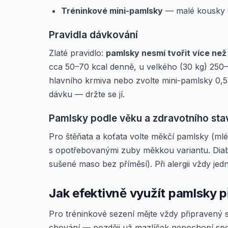
Tréninkové mini-pamlsky
— malé kousky 0,
Pravidla dávkování
Zlaté pravidlo:
pamlsky nesmí tvořit více než 
cca 50–70 kcal denně, u velkého (30 kg) 250
hlavního krmiva nebo zvolte mini-pamlsky 0,
dávku — držte se jí.
Pamlsky podle věku a zdravotního sta
Pro štěňata a koťata volte měkčí pamlsky (mléč
s opotřebovanými zuby měkkou variantu. Diabet
sušené maso bez příměsí). Při alergii vždy jedn
Jak efektivně využít pamlsky p
Pro tréninkové sezení mějte vždy připravený
chování — později už mazlíček nepochopí spoji