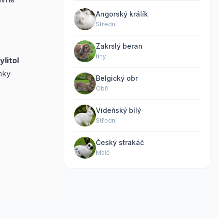
Angorský králík
Střední
Zakrslý beran
tiny
ylitol
mky
Belgický obr
Obří
Vídeňský bílý
Střední
Český strakáč
Malé