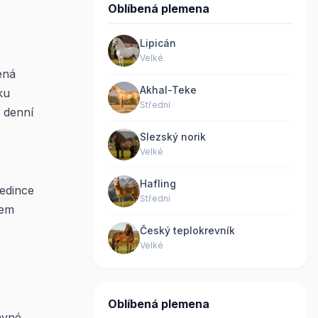
Oblíbená plemena
Lipicán
Velké
ená
Akhal-Teke
ku
Střední
 denní
Slezský norik
Velké
Hafling
jedince
Střední
zem
Český teplokrevník
Velké
Oblíbená plemena
ávné