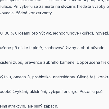
imulace. Při výběru se zaměřte na
složení
: hledejte vysoký 
vovadla, žádné konzervanty.
–80 %), ideální pro výcvik, jednodruhové (kuřecí, hovězí,
ené při nízké teplotě, zachovává živiny a chuť původní
ištění zubů, prevence zubního kamene. Doporučená fre
ivu, omega-3, probiotika, antioxidanty. Cíleně řeší konkr
dobé žvýkání, uklidnění, vybíjení energie. Pozor u psů
elmi atraktivní, ale silný zápach.