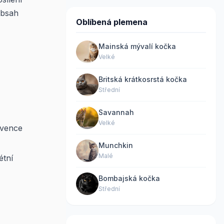
obsah
Oblíbená plemena
Mainská mývalí kočka
Velké
Britská krátkosrstá kočka
Střední
Savannah
Velké
kvence
Munchkin
Malé
étní
Bombajská kočka
Střední