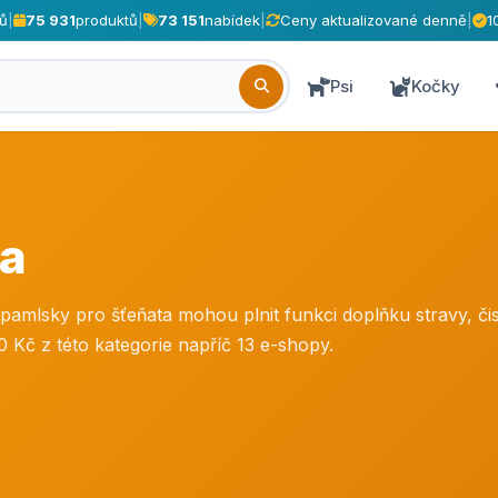
ů
|
75 931
produktů
|
73 151
nabídek
|
Ceny aktualizované denně
|
1
Psi
Kočky
ta
pamlsky pro šťeňata mohou plnit funkci doplňku stravy, čis
Kč z této kategorie napříč 13 e-shopy.