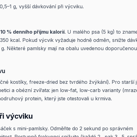
5–1 g, vyšší dávkování při výcviku.
10 % denního příjmu kalorií
. U malého psa (5 kg) to znam
–350 kcal. Pokud výcvik vyžaduje hodně odměn, snižte dáv
5 g. Některé pamlsky mají na obalu uvedenou doporučenou
vu
né kostíky, freeze-dried bez tvrdého žvýkání). Pro starší 
ici a obézní zvířata: jen low-fat, low-carb varianty (mra
odruhový protein, který jste otestovali u krmiva.
ři výcviku
 sáček s mini-pamlsky. Odměňte do 2 sekund po správném
tost. Postupně frekvenci snižujte (každé 2., pak 3., 5. spr