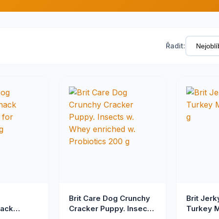
Řadit:
g
Brit Care Dog Crunchy
Brit Jer
nack
Cracker Puppy. Insects
Turkey M
for
w. Whey enriched w.
g