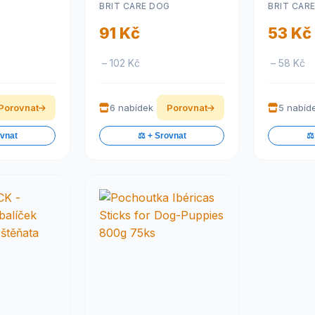
G
BRIT CARE DOG
BRIT CAR
g
Probiotics 200 g
91 Kč
53 Kč
– 102 Kč
– 58 Kč
Porovnat
6 nabídek
Porovnat
5 nabíd
ovnat
⚖️ + Srovnat
⚖️