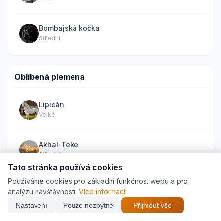
Bombajská kočka
Střední
Oblíbená plemena
Lipicán
Velké
Akhal-Teke
Střední
Tato stránka používá cookies
Používáme cookies pro základní funkčnost webu a pro
Hafling
analýzu návštěvnosti.
Více informací
Najdi nejlepší cenu z
26
e-shopů
Střední
Nastavení
Pouze nezbytné
Přijmout vše
×
🐱 Vše pro kočky →