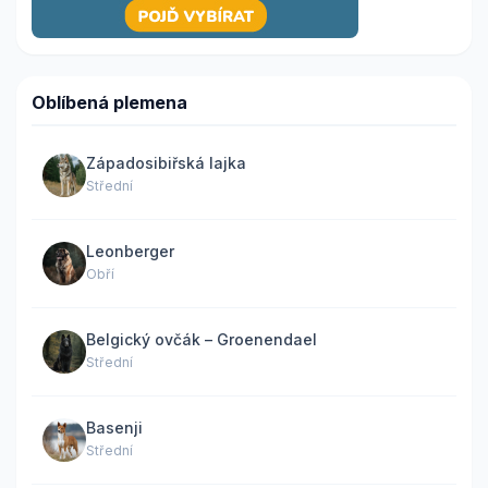
Oblíbená plemena
Západosibiřská lajka
Střední
Leonberger
Obří
Belgický ovčák – Groenendael
Střední
Basenji
Střední