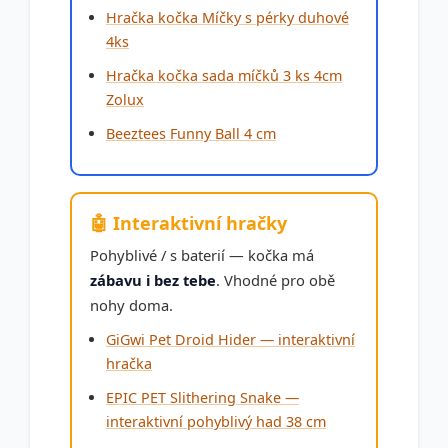
Hračka kočka Míčky s pérky duhové
4ks
Hračka kočka sada míčků 3 ks 4cm
Zolux
Beeztees Funny Ball 4 cm
🤖 Interaktivní hračky
Pohyblivé / s baterií — kočka má
zábavu i bez tebe
. Vhodné pro obě
nohy doma.
GiGwi Pet Droid Hider — interaktivní
hračka
EPIC PET Slithering Snake —
interaktivní pohyblivý had 38 cm