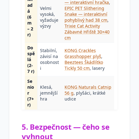
— interaktivní hračka
,
ad
Velmi
EPIC PET Slithering
á
vysoká,
Snake — interaktivní
(6
vyžaduje
pohyblivý had 38 cm
,
m
výzvy
Trixie Cat Activity
– 2
Zábavné Hřiště 30×40
r)
cm
Do
Stabilní,
KONG Crackles
spě
závisí na
Grasshopper plyš
,
lá
osobnost
Beeztees Škádlítko
(2-
i
Tickly 50 cm
, lasery
7 r)
Se
nio
Klesá,
KONG Naturals Catnip
r
jemnější
56 g
, plyšáci, krátké
(7+
hra
udice
r)
5. Bezpečnost — čeho se
vyhnout