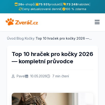
26
e-shopů
|
75 931
produktů
|
73 248
nabídek
|
Ceny aktualizované denně
|
100 % zdarma
Úvod
/
Blog
/
Kočky
/
Top 10 hraček pro kočky 2026 —...
Top 10 hraček pro kočky 2026
— kompletní průvodce
Pavel
10.05.2026
7 min čtení