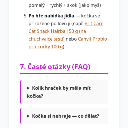
pomalý + rychlý + skok (jako myš)
Po hře nabídka jídla
— kočka se
přirozeně po lovu jí (např.
Brit Care
Cat Snack Hairball 50 g (na
chuchvalce srsti)
nebo
Canvit Probio
pro kočky 100 g
)
7. Časté otázky (FAQ)
Kolik hraček by měla mít
kočka?
Kočka si nehraje — co dělat?