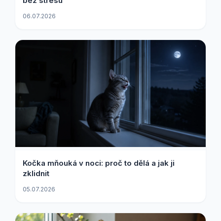
bez stresu
06.07.2026
Kočka mňouká v noci: proč to dělá a jak ji
zklidnit
05.07.2026