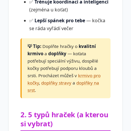
✅
Trénuje koordinaci a inteligenci
(zejména u koťat)
✅
Lepší spánek pro tebe
— kočka
se ráda vyřádí večer
💡 Tip:
Doplňte hračky o
kvalitní
krmivo
a
doplňky
— koťata
potřebují speciální výživu, dospělé
kočky potřebují podporu kloubů a
srsti. Procházet můžeš v
krmivo pro
kočky
,
doplňky stravy
a
doplňky na
srst
.
2. 5 typů hraček (a kterou
si vybrat)