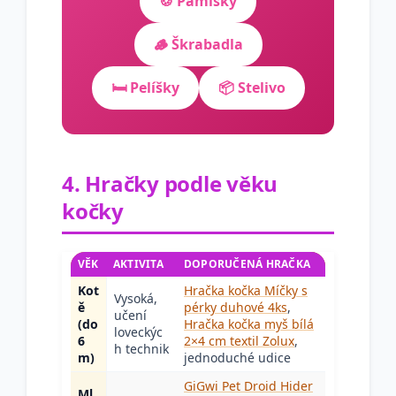
🍪 Pamlsky
🪵 Škrabadla
🛏️ Pelíšky
📦 Stelivo
4. Hračky podle věku
kočky
VĚK
AKTIVITA
DOPORUČENÁ HRAČKA
Kot
Hračka kočka Míčky s
Vysoká,
ě
pérky duhové 4ks
,
učení
(do
Hračka kočka myš bílá
loveckýc
6
2×4 cm textil Zolux
,
h technik
m)
jednoduché udice
GiGwi Pet Droid Hider
Ml