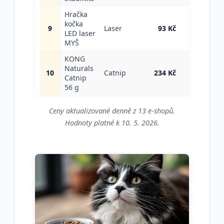
Hračka
kočka
Ceny
9
Laser
93 Kč
LED laser
→
MYŠ
KONG
Naturals
Ceny
10
Catnip
234 Kč
Catnip
→
56 g
Ceny aktualizované denně z 13 e-shopů.
Hodnoty platné k 10. 5. 2026.