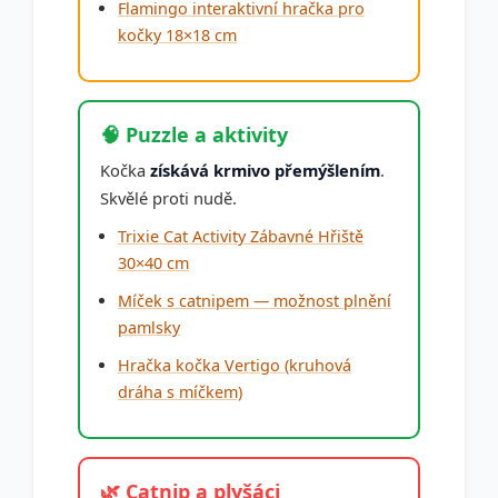
Flamingo interaktivní hračka pro
kočky 18×18 cm
🧠 Puzzle a aktivity
Kočka
získává krmivo přemýšlením
.
Skvělé proti nudě.
Trixie Cat Activity Zábavné Hřiště
30×40 cm
Míček s catnipem — možnost plnění
pamlsky
Hračka kočka Vertigo (kruhová
dráha s míčkem)
🌿 Catnip a plyšáci