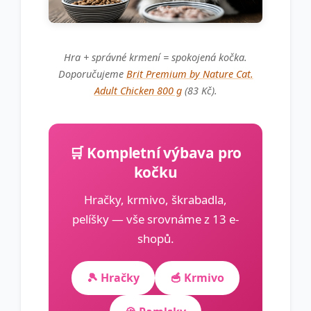
Hra + správné krmení = spokojená kočka.
Doporučujeme
Brit Premium by Nature Cat.
Adult Chicken 800 g
(83 Kč).
🛒 Kompletní výbava pro
kočku
Hračky, krmivo, škrabadla,
pelíšky — vše srovnáme z 13 e-
shopů.
🎾 Hračky
🥣 Krmivo