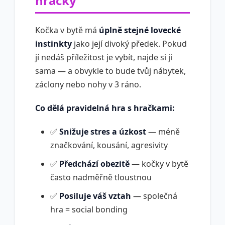
hračky
Kočka v bytě má
úplně stejné lovecké
instinkty
jako její divoký předek. Pokud
jí nedáš příležitost je vybít, najde si ji
sama — a obvykle to bude tvůj nábytek,
záclony nebo nohy v 3 ráno.
Co dělá pravidelná hra s hračkami:
✅
Snižuje stres a úzkost
— méně
značkování, kousání, agresivity
✅
Předchází obezitě
— kočky v bytě
často nadměřně tloustnou
✅
Posiluje váš vztah
— společná
hra = social bonding