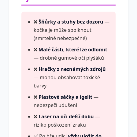
❌
Šňůrky a stuhy bez dozoru
—
kočka je může spolknout
(smrtelně nebezpečné)
❌
Malé části, které lze odlomit
— drobné gumové oči plyšáků
❌
Hračky z neznámých zdrojů
— mohou obsahovat toxické
barvy
❌
Plastové sáčky a igelit
—
nebezpečí udušení
❌
Laser na oči delší dobu
—
riziko poškození zraku
✅ Po hře udici
vždy uložit do