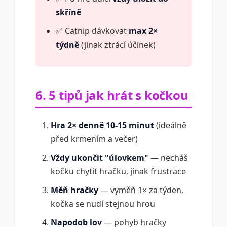
skříně
✅ Catnip dávkovat
max 2×
týdně
(jinak ztrácí účinek)
6. 5 tipů jak hrát s kočkou
Hra 2× denně 10-15 minut
(ideálně
před krmením a večer)
Vždy ukončit "úlovkem"
— necháš
kočku chytit hračku, jinak frustrace
Měň hračky
— vyměň 1× za týden,
kočka se nudí stejnou hrou
Napodob lov
— pohyb hračky