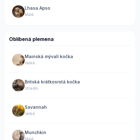
Lhasa Apso
Malé
Oblíbená plemena
Mainská mývalí kočka
Velké
Britská krátkosrstá kočka
Střední
Savannah
Velké
Munchkin
Malé