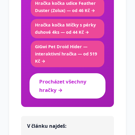
Hračka kočka udice Feather
Duster (Zolux) — od 46 Kč →
Hračka kočka Míčky s pérky
duhové 4ks — od 44 Kč →
GiGwi Pet Droid Hider —
interaktivní hračka — od 519
Kč →
Procházet všechny
hračky →
V článku najdeš: