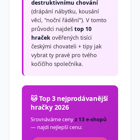
destruktivnímu chování
(drápání nábytku, kousání
věcí, "noční řádění"). V tomto
průvodci najdeš
top 10
hraček
ověřených tisíci
českými chovateli + tipy jak
vybrat ty pravé pro tvého
kočičího společníka.
🐱 Top 3 nejprodávanější
hračky 2026
Srovnáváme ceny
z 13 e-shopů
— najdi nejlepší cenu: