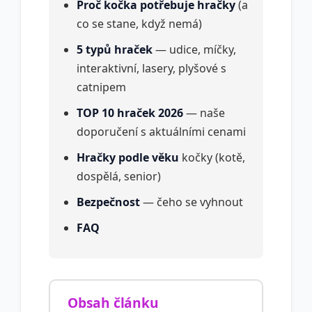
Proč kočka potřebuje hračky
(a
co se stane, když nemá)
5 typů hraček
— udice, míčky,
interaktivní, lasery, plyšové s
catnipem
TOP 10 hraček 2026
— naše
doporučení s aktuálními cenami
Hračky podle věku
kočky (kotě,
dospělá, senior)
Bezpečnost
— čeho se vyhnout
FAQ
Obsah článku