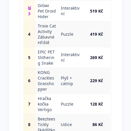
GiGwi
🥉
Interaktiv
Ceny
Pet Droid
519 Kč
3
ní
→
Hider
Trixie Cat
Activity
Ceny
4
Puzzle
419 Kč
Zábavné
→
Hřiště
EPIC PET
Interaktiv
Ceny
5
Slitherin
269 Kč
ní
→
g Snake
KONG
Crackles
Plyš +
Ceny
6
229 Kč
Grassho
catnip
→
pper
Hračka
Ceny
7
kočka
Puzzle
128 Kč
→
Vertigo
Beeztees
Ceny
8
Tickly
Udice
86 Kč
→
škádlítko