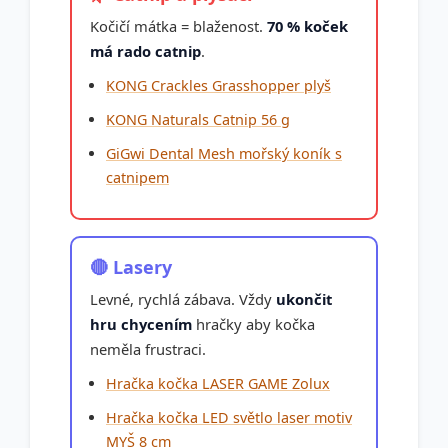
Kočičí mátka = blaženost.
70 % koček
má rado catnip
.
KONG Crackles Grasshopper plyš
KONG Naturals Catnip 56 g
GiGwi Dental Mesh mořský koník s
catnipem
🔴 Lasery
Levné, rychlá zábava. Vždy
ukončit
hru chycením
hračky aby kočka
neměla frustraci.
Hračka kočka LASER GAME Zolux
Hračka kočka LED světlo laser motiv
MYŠ 8 cm