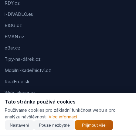
RDY.cz
i-DIVADLO.eu
BIGG.cz
FMAN.cz
eBar.cz
Tipy-na-dárek.cz
Mobilní-kadeřnictví.cz
RealFree.sk
Web-clever.cz
Tato stránka používá cookies
Kvízov.cz
Používáme cookies pro základní funkčnost webu a pro
Karavaning.net
analýzu návštěvnosti.
Více informací
Nastavení
Pouze nezbytné
Přijmout vše
CVčko.eu