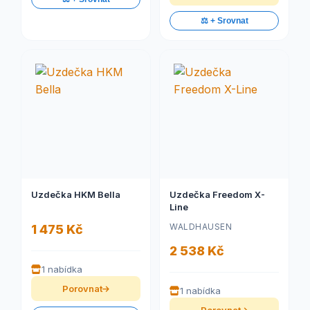
⚖️ + Srovnat
Uzdečka HKM Bella
Uzdečka Freedom X-
Line
WALDHAUSEN
1 475 Kč
2 538 Kč
1 nabídka
Porovnat
1 nabídka