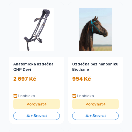
Anatomická uzdečka
Uzdečka bez nánosníku
QHP Devi
Biothane
2 697 Kč
954 Kč
1 nabídka
1 nabídka
Porovnat
Porovnat
⚖️ + Srovnat
⚖️ + Srovnat