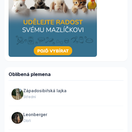
Oblíbená plemena
Západosibiřská lajka
Střední
Leonberger
Obří