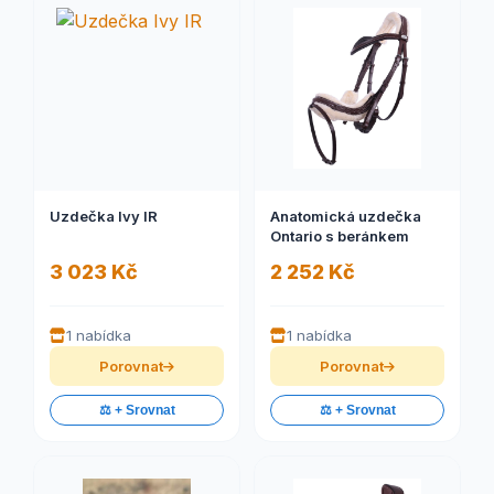
Uzdečka Ivy IR
Anatomická uzdečka
Ontario s beránkem
3 023 Kč
2 252 Kč
1 nabídka
1 nabídka
Porovnat
Porovnat
⚖️ + Srovnat
⚖️ + Srovnat