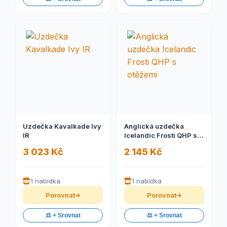
Uzdečka Kavalkade Ivy
Anglická uzdečka
IR
Icelandic Frosti QHP s
otěžemi
3 023 Kč
2 145 Kč
1 nabídka
1 nabídka
Porovnat
Porovnat
⚖️ + Srovnat
⚖️ + Srovnat