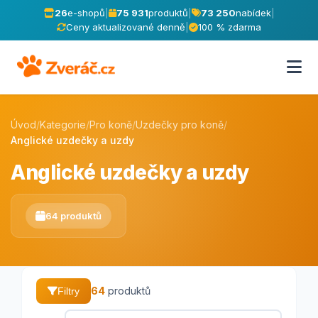
26
e-shopů
|
75 931
produktů
|
73 250
nabídek
|
Ceny aktualizované denně
|
100 % zdarma
Úvod
/
Kategorie
/
Pro koně
/
Uzdečky pro koně
/
Anglické uzdečky a uzdy
Anglické uzdečky a uzdy
64 produktů
64
produktů
Filtry