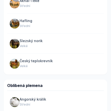
Akhal-Teke
Střední
Hafling
Střední
Slezský norik
Velké
Český teplokrevník
Velké
Oblíbená plemena
Angorský králík
Střední