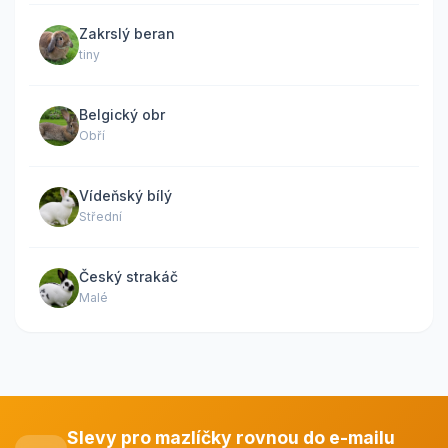
Zakrslý beran
tiny
Belgický obr
Obří
Vídeňský bílý
Střední
Český strakáč
Malé
Slevy pro mazlíčky rovnou do e-mailu