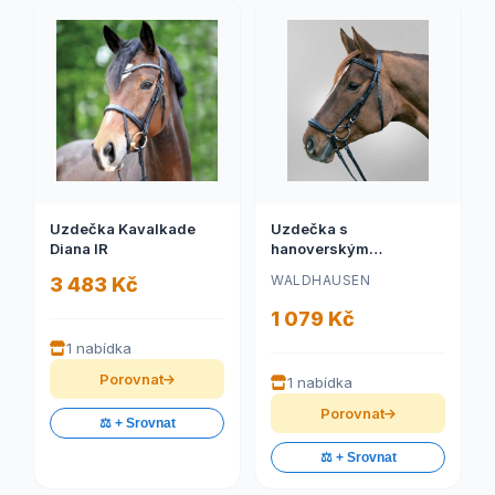
Uzdečka Kavalkade
Uzdečka s
Diana IR
hanoverským
nánosníkem
WALDHAUSEN
3 483 Kč
1 079 Kč
1 nabídka
Porovnat
1 nabídka
Porovnat
⚖️ + Srovnat
⚖️ + Srovnat