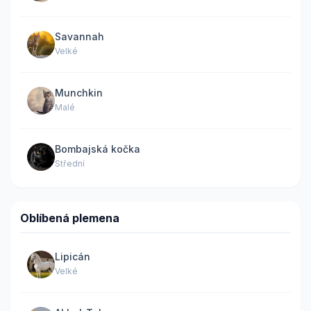
Savannah
Velké
Munchkin
Malé
Bombajská kočka
Střední
Oblíbená plemena
Lipicán
Velké