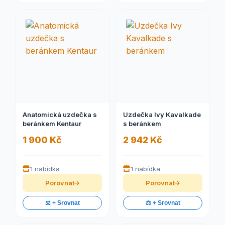
Anatomická uzdečka s
Uzdečka Ivy Kavalkade
beránkem Kentaur
s beránkem
1 900 Kč
2 942 Kč
1 nabídka
1 nabídka
Porovnat
Porovnat
⚖️ + Srovnat
⚖️ + Srovnat