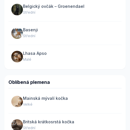
Belgický ovčák – Groenendael
Střední
Basenji
Střední
Lhasa Apso
Malé
Oblíbená plemena
Mainská mývalí kočka
Velké
Britská krátkosrstá kočka
Střední