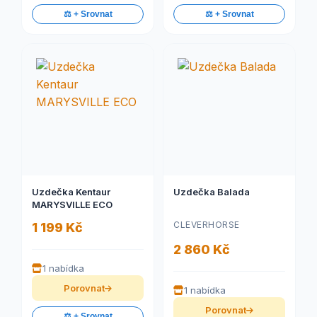
⚖️ + Srovnat
⚖️ + Srovnat
Uzdečka Kentaur
Uzdečka Balada
MARYSVILLE ECO
CLEVERHORSE
1 199 Kč
2 860 Kč
1 nabídka
Porovnat
1 nabídka
Porovnat
⚖️ + Srovnat