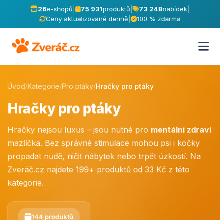
26
e-shopů
|
75 931
produktů
|
73 248
nabídek
|
Ceny aktualizované denně
|
100 % zdarma
Úvod
/
Kategorie
/
Pro ptáky
/
Hračky pro ptáky
Hračky pro ptáky
Hračky nejsou luxus – jsou nutné pro
mentální zdraví
mazlíčka. Bez správné stimulace mohou psi i kočky
propadat nudě, ničit nábytek nebo trpět úzkostí. Na
Zveráč.cz najdete 199+ produktů od 33 Kč z této
kategorie.
144 produktů