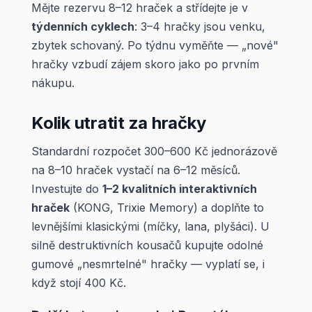
Mějte rezervu 8–12 hraček a střídejte je v
týdenních cyklech
: 3–4 hračky jsou venku,
zbytek schovaný. Po týdnu vyměňte — „nové"
hračky vzbudí zájem skoro jako po prvním
nákupu.
Kolik utratit za hračky
Standardní rozpočet 300–600 Kč jednorázově
na 8–10 hraček vystačí na 6–12 měsíců.
Investujte do
1–2 kvalitních interaktivních
hraček
(KONG, Trixie Memory) a doplňte to
levnějšími klasickými (míčky, lana, plyšáci). U
silně destruktivních kousačů kupujte odolné
gumové „nesmrtelné" hračky — vyplatí se, i
když stojí 400 Kč.