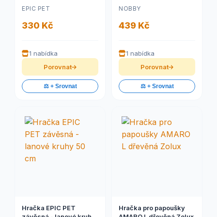
se zvonečkem a dřívky
mořské řasy 52 x 14 cm
EPIC PET
NOBBY
70 cm
330 Kč
439 Kč
1 nabídka
1 nabídka
Porovnat
Porovnat
⚖️ + Srovnat
⚖️ + Srovnat
Hračka EPIC PET
Hračka pro papoušky
závěsná - lanové kruhy
AMARO L dřevěná Zolux