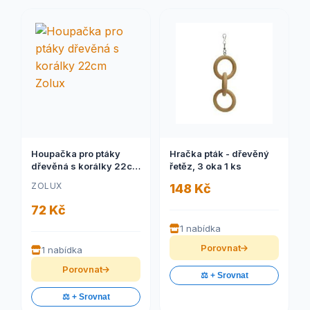
Houpačka pro ptáky
Hračka pták - dřevěný
dřevěná s korálky 22cm
řetěz, 3 oka 1 ks
Zolux
ZOLUX
148 Kč
72 Kč
1 nabídka
Porovnat
1 nabídka
Porovnat
⚖️ + Srovnat
⚖️ + Srovnat