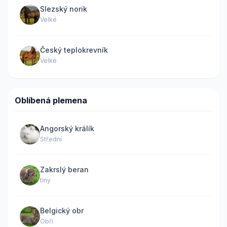
Slezský norik
Velké
Český teplokrevník
Velké
Oblíbená plemena
Angorský králík
Střední
Zakrslý beran
tiny
Belgický obr
Obří