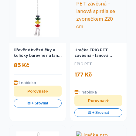
Dřevěné hvězdičky a
Hračka EPIC PET
kuličky barevné na laně
závěsná - lanová
30 cm 1 ks
spirála se zvonečkem
EPIC PET
85 Kč
220 cm
177 Kč
1 nabídka
Porovnat
1 nabídka
Porovnat
⚖️ + Srovnat
⚖️ + Srovnat