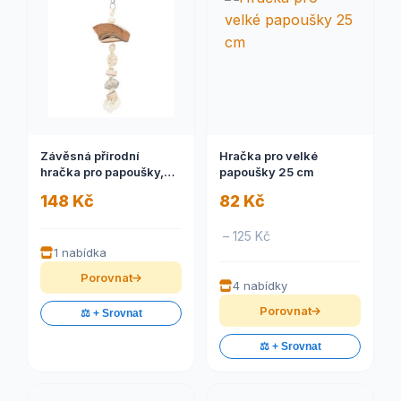
Závěsná přírodní
Hračka pro velké
hračka pro papoušky,
papoušky 25 cm
kokos/ratan/lávový
148 Kč
82 Kč
kámen, 35 cm 1 ks
– 125 Kč
1 nabídka
Porovnat
4 nabídky
Porovnat
⚖️ + Srovnat
⚖️ + Srovnat