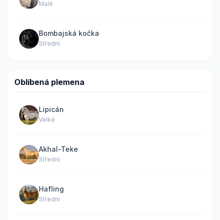
Malé
Bombajská kočka
Střední
Oblíbená plemena
Lipicán
Velké
Akhal-Teke
Střední
Hafling
Střední