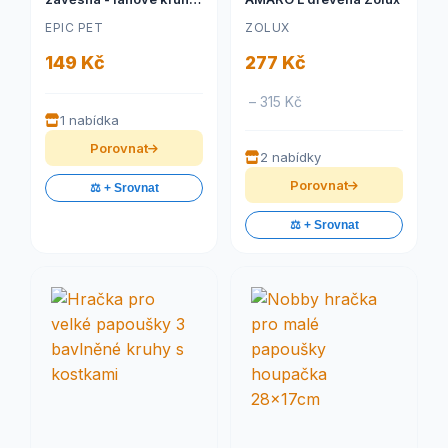
50 cm
EPIC PET
ZOLUX
149 Kč
277 Kč
– 315 Kč
1 nabídka
Porovnat
2 nabídky
Porovnat
⚖️ + Srovnat
⚖️ + Srovnat