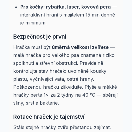
Pro kočky: rybařka, laser, kovová pera
—
interaktivní hraní s majitelem 15 min denně
je minimum.
Bezpečnost je první
Hračka musí být
úměrná velikosti zvířete
—
malá hračka pro velkého psa znamená riziko
spolknutí a střevní obstrukci. Pravidelně
kontrolujte stav hraček: uvolněné kousky
plastu, vyčnívající vata, ostré hrany.
Poškozenou hračku zlikvidujte. Plyše a měkké
hračky perte 1× za 2 týdny na 40 °C — sběrají
sliny, srst a bakterie.
Rotace hraček je tajemství
Stále stejné hračky zvíře přestanou zajímat.