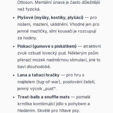
Ottoson. Mentální únava je často důležitější
než fyzická.
Plyšové (myšky, kostíky, plyšáci)
— pro
nošení, mazlení, uklidnění. Vhodné jen pro
jemné mazlíčky, silní kousači je rozcupují
za hodiny.
Pískací (gumové s pískátkem)
— atraktivní
zvuk vzbudí lovecký pud. Některým psům
přerazí mozek nadměrnou stimulací, jiné to
baví dlouhodobě.
Lana a tahací hračky
— pro hru s
majitelem (tug-of-war), posilování čelistí,
jemný výcvik „pusť".
Treat-balls a snuffle mats
— pomalé
krmítka kombinující jídlo s pohybem a
hledáním. Skvělé pro hltavé psy.