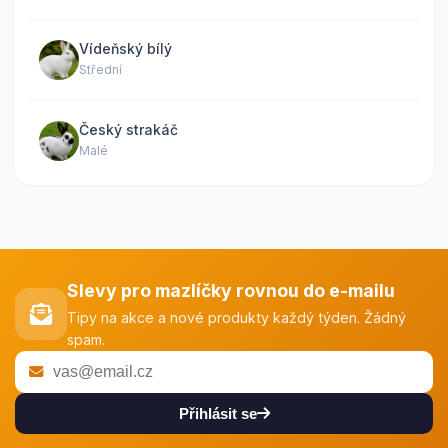
Vídeňský bílý
Střední
Český strakáč
Malé
Slevy pro mazlíčky rovnou do e-mailu
Tipy na akce a nové produkty každý týden. Žádný
spam.
Přihlásit se