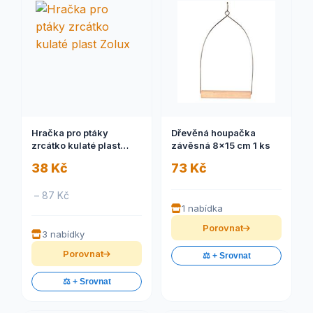
Hračka pro ptáky
Dřevěná houpačka
zrcátko kulaté plast
závěsná 8x15 cm 1 ks
Zolux
38 Kč
73 Kč
– 87 Kč
1 nabídka
Porovnat
3 nabídky
Porovnat
⚖️ + Srovnat
⚖️ + Srovnat