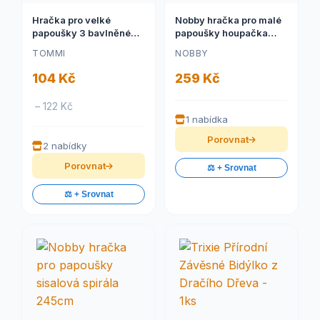
Hračka pro velké
Nobby hračka pro malé
papoušky 3 bavlněné
papoušky houpačka
kruhy s kostkami
28x17cm
TOMMI
NOBBY
104 Kč
259 Kč
– 122 Kč
1 nabídka
Porovnat
2 nabídky
Porovnat
⚖️ + Srovnat
⚖️ + Srovnat