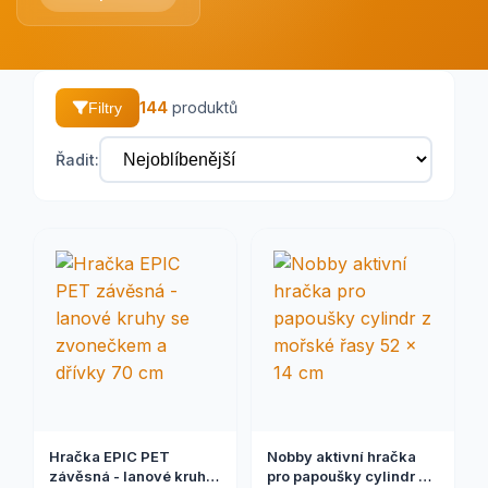
144
produktů
Filtry
Řadit:
Hračka EPIC PET
Nobby aktivní hračka
závěsná - lanové kruhy
pro papoušky cylindr z