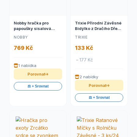
Nobby hračka pro
Trixie Přírodní Závěsné
papoušky sisalová
Bidýlko z Dračího Dřeva
spirála 245cm
- 1ks
NOBBY
TRIXIE
769 Kč
133 Kč
– 177 Kč
1 nabídka
Porovnat
2 nabídky
Porovnat
⚖️ + Srovnat
⚖️ + Srovnat