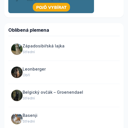
Oblíbená plemena
Západosibiřská lajka
Střední
Leonberger
Obří
Belgický ovčák – Groenendael
Střední
Basenji
Střední