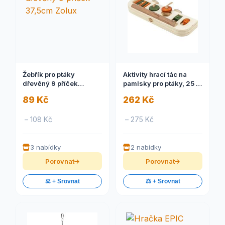
Žebřík pro ptáky
Aktivity hrací tác na
dřevěný 9 příček
pamlsky pro ptáky, 25 x
37,5cm Zolux
4 x 9 cm, dřevo 1 ks
89 Kč
262 Kč
– 108 Kč
– 275 Kč
3 nabídky
2 nabídky
Porovnat
Porovnat
⚖️ + Srovnat
⚖️ + Srovnat