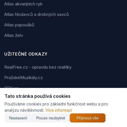
Atlas akvarijních ryb
Atlas hlodavců a drobných savců
Atlas papoušků
Atlas želv
UŽITEČNÉ ODKAZY
RealFree.cz - opravdu bez realitky
PražskéMuzikály.cz
RDY.cz
Tato stránka používá cookies
i-DIVADLO.eu
Používáme cookies pro základní funkčnost webu a pro
BIGG.cz
analýzu návštěvnosti.
Více informací
Nastavení
Pouze nezbytné
Přijmout vše
FMAN.cz