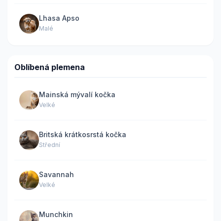
Lhasa Apso
Malé
Oblíbená plemena
Mainská mývalí kočka
Velké
Britská krátkosrstá kočka
Střední
Savannah
Velké
Munchkin