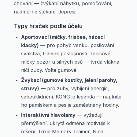
chování — žvýkání nábytku, pomočování,
nadměrné štěkání, depresi.
Typy hraček podle účelu
Aportovací (míčky, frisbee, házecí
klacky)
— pro pohyb venku, posilování
svalstva, trénink poslušnosti. Tenisové
míčky pozor u silných psů — tvrdá vlákna
ničí zuby. Volte gumové.
Žvýkací (gumové kostíky, jelení parohy,
struvy)
— pro zuby, vybíjení energie,
sebeuklidnění. KONG je legenda — naplníte
ho pamlskem a pes je zaměstnaný hodiny.
Interaktivní hlavolamy
— vyžadují
přemýšlení, ukrytá odměna motivuje k
řešení. Trixie Memory Trainer, Nina