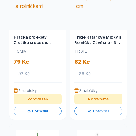
Hračka pro exoty
Trixie Ratanové Míčky s
Zrcátko srdce se
Rolničku Závěsné - 3
zvonkem a rolničkami
ks/24 cm
TOMMI
TRIXIE
79 Kč
82 Kč
– 92 Kč
– 86 Kč
2 nabídky
2 nabídky
Porovnat
Porovnat
⚖️ + Srovnat
⚖️ + Srovnat