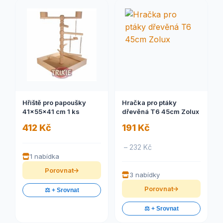
Hřiště pro papoušky
Hračka pro ptáky
41x55x41 cm 1 ks
dřevěná T6 45cm Zolux
412 Kč
191 Kč
– 232 Kč
1 nabídka
Porovnat
3 nabídky
Porovnat
⚖️ + Srovnat
⚖️ + Srovnat