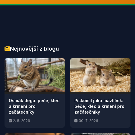
Nejnovější z blogu
Osmák degu: péče, klec
Pískomil jako mazlíček:
a krmení pro
péče, klec a krmení pro
začátečníky
začátečníky
2. 8. 2026
30. 7. 2026