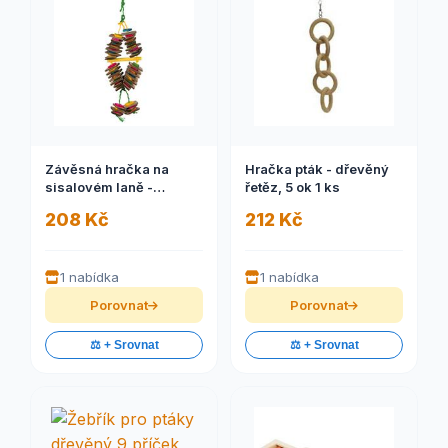
Závěsná hračka na
Hračka pták - dřevěný
sisalovém laně -
řetěz, 5 ok 1 ks
karton,dřevo 18 x 35 cm
208 Kč
212 Kč
1 ks
1 nabídka
1 nabídka
Porovnat
Porovnat
⚖️ + Srovnat
⚖️ + Srovnat