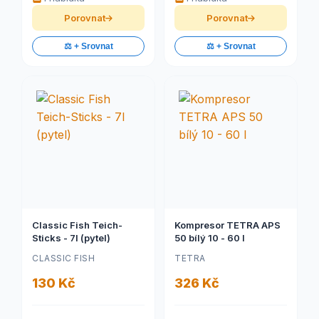
Porovnat
Porovnat
⚖️ + Srovnat
⚖️ + Srovnat
Classic Fish Teich-
Kompresor TETRA APS
Sticks - 7l (pytel)
50 bílý 10 - 60 l
CLASSIC FISH
TETRA
130 Kč
326 Kč