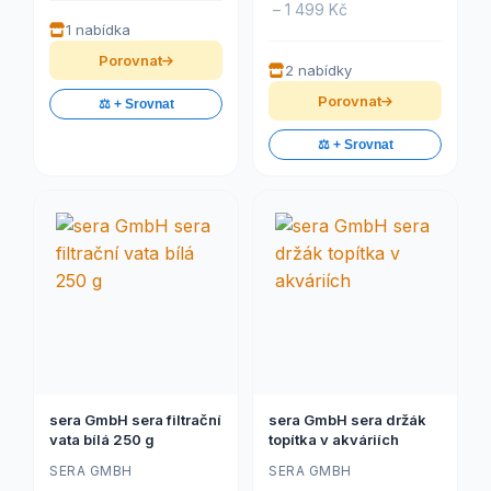
– 1 499 Kč
1 nabídka
Porovnat
2 nabídky
Porovnat
⚖️ + Srovnat
⚖️ + Srovnat
sera GmbH sera filtrační
sera GmbH sera držák
vata bílá 250 g
topítka v akváriích
SERA GMBH
SERA GMBH