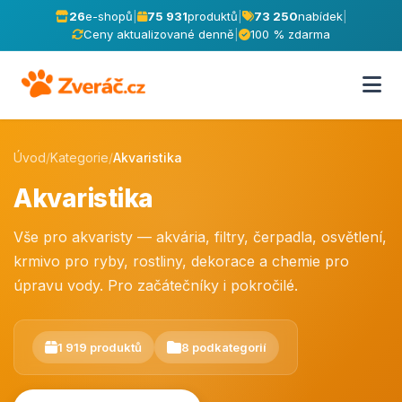
26
e-shopů
|
75 931
produktů
|
73 250
nabídek
|
Ceny aktualizované denně
|
100 % zdarma
Úvod
/
Kategorie
/
Akvaristika
Akvaristika
Vše pro akvaristy — akvária, filtry, čerpadla, osvětlení,
krmivo pro ryby, rostliny, dekorace a chemie pro
úpravu vody. Pro začátečníky i pokročilé.
1 919 produktů
8 podkategorií