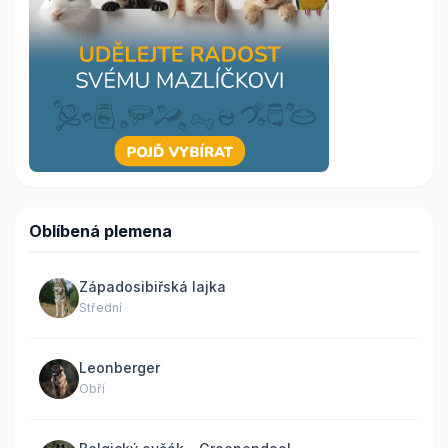
Oblíbená plemena
Západosibiřská lajka
Střední
Leonberger
Obří