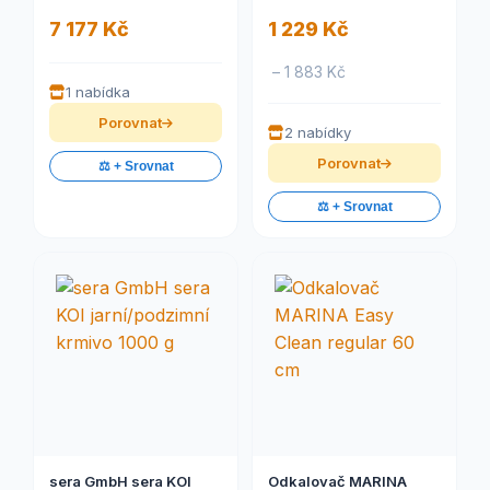
7 177 Kč
1 229 Kč
– 1 883 Kč
1 nabídka
Porovnat
2 nabídky
Porovnat
⚖️ + Srovnat
⚖️ + Srovnat
sera GmbH sera KOI
Odkalovač MARINA