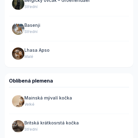
Belgický ovčák – Groenendael
Střední
Basenji
Střední
Lhasa Apso
Malé
Oblíbená plemena
Mainská mývalí kočka
Velké
Britská krátkosrstá kočka
Střední