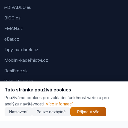
i-DIVADLO.eu
BIGG.cz
FMAN.cz
eBar.cz
Tipy-na-dárek.cz
Mobilní-kadeřnictví.cz
RealFree.sk
Web-clever.cz
Tato stránka používá cookies
Kvízov.cz
Používáme cookies pro základní funkčnost webu a pro
Karavaning.net
analýzu návštěvnosti.
Více informací
Nastavení
Pouze nezbytné
Přijmout vše
CVčko.eu