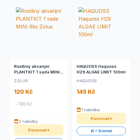
Rostliny akvarijní
HAQUOSS Haquoss
PLANTKIT 1 sada MINI
H29 ALGAE LIMIT 100ml
6ks Zolux
ZOLUX
HAQUOSS
120 Kč
145 Kč
– 130 Kč
1 nabídka
Porovnat
2 nabídky
Porovnat
⚖️ + Srovnat