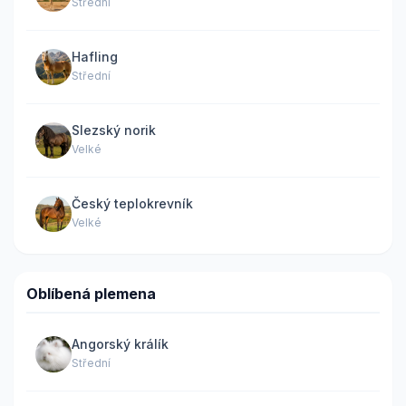
Střední
Hafling
Střední
Slezský norik
Velké
Český teplokrevník
Velké
Oblíbená plemena
Angorský králík
Střední