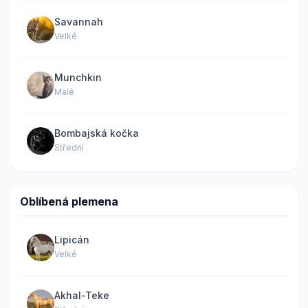
Savannah
Velké
Munchkin
Malé
Bombajská kočka
Střední
Oblíbená plemena
Lipicán
Velké
Akhal-Teke