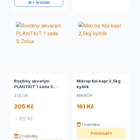
⚖️ + Srovnat
Rostliny akvarijní
Mikrop Koi kapr 2,5kg
PLANTKIT 1 sada S
kyblík
Zolux
ZOLUX
MIKROP
205 Kč
161 Kč
– 222 Kč
1 nabídka
Porovnat
2 nabídky