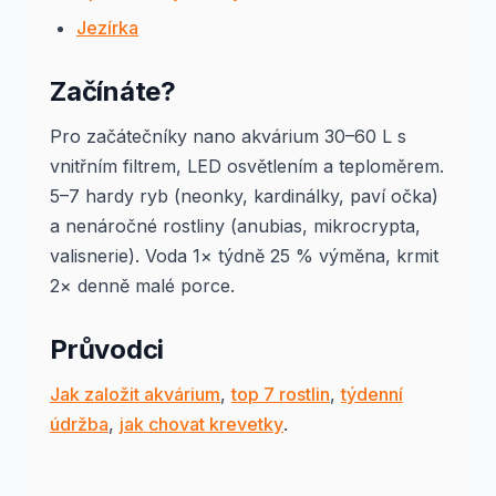
Jezírka
Začínáte?
Pro začátečníky nano akvárium 30–60 L s
vnitřním filtrem, LED osvětlením a teploměrem.
5–7 hardy ryb (neonky, kardinálky, paví očka)
a nenáročné rostliny (anubias, mikrocrypta,
valisnerie). Voda 1× týdně 25 % výměna, krmit
2× denně malé porce.
Průvodci
Jak založit akvárium
,
top 7 rostlin
,
týdenní
údržba
,
jak chovat krevetky
.