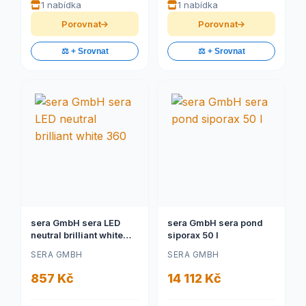
1 nabídka
1 nabídka
Porovnat
Porovnat
⚖️ + Srovnat
⚖️ + Srovnat
sera GmbH sera LED
sera GmbH sera pond
neutral brilliant white
siporax 50 l
360
SERA GMBH
SERA GMBH
857 Kč
14 112 Kč