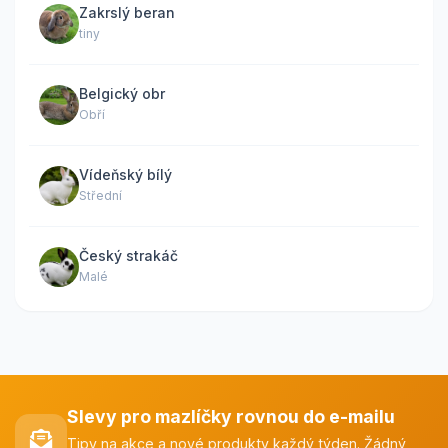
Zakrslý beran
tiny
Belgický obr
Obří
Vídeňský bílý
Střední
Český strakáč
Malé
Slevy pro mazlíčky rovnou do e-mailu
Tipy na akce a nové produkty každý týden. Žádný