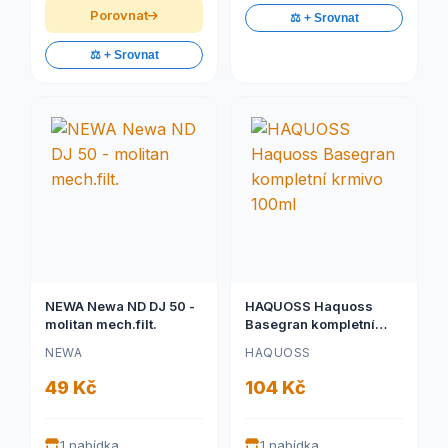
Porovnat
⚖️ + Srovnat
⚖️ + Srovnat
NEWA Newa ND DJ 50 -
HAQUOSS Haquoss
molitan mech.filt.
Basegran kompletní
krmivo 100ml
NEWA
HAQUOSS
49 Kč
104 Kč
1 nabídka
1 nabídka