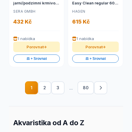
jarní/podzimní krmivo
Easy Clean regular 60
1000 g
cm
SERA GMBH
HAGEN
432 Kč
615 Kč
1 nabídka
1 nabídka
Porovnat
Porovnat
⚖️ + Srovnat
⚖️ + Srovnat
...
1
2
3
80
Akvaristika od A do Z