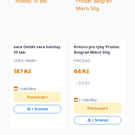
sera GmbH sera holiday
Krmivo pro ryby Prodac
10 tab.
Biogran Mikro 50g
SERA GMBH
PRODAC
187 Kč
64 Kč
– 64 Kč
1 nabídka
Porovnat
2 nabídky
Porovnat
⚖️ + Srovnat
⚖️ + Srovnat