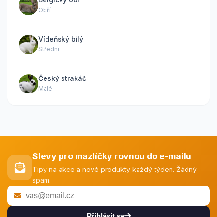
Obří
Vídeňský bílý
Střední
Český strakáč
Malé
Slevy pro mazlíčky rovnou do e-mailu
Tipy na akce a nové produkty každý týden. Žádný
spam.
Přihlásit se