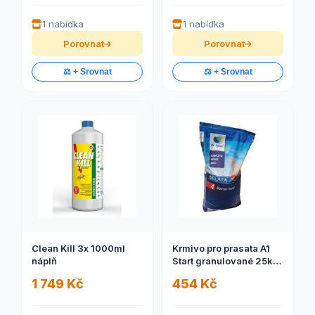
1 nabídka
1 nabídka
Porovnat
Porovnat
⚖️ + Srovnat
⚖️ + Srovnat
Clean Kill 3x 1000ml
Krmivo pro prasata A1
náplň
Start granulované 25kg
(dostupnost 5-10 dní)
1 749 Kč
454 Kč