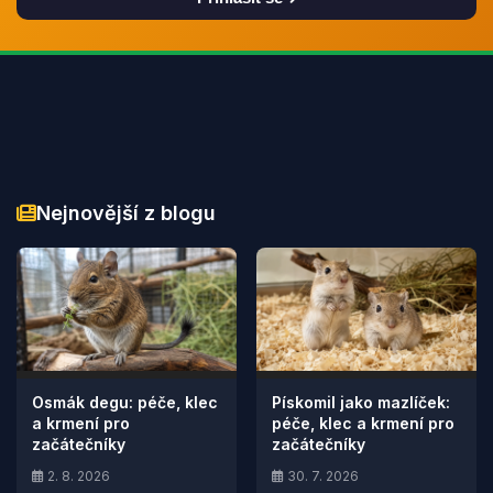
Nejnovější z blogu
Osmák degu: péče, klec
Pískomil jako mazlíček:
a krmení pro
péče, klec a krmení pro
začátečníky
začátečníky
2. 8. 2026
30. 7. 2026