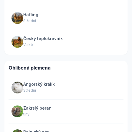
Hafling
Střední
Český teplokrevník
Velké
Oblíbená plemena
Angorský králík
Střední
Zakrslý beran
tiny
Belgický obr