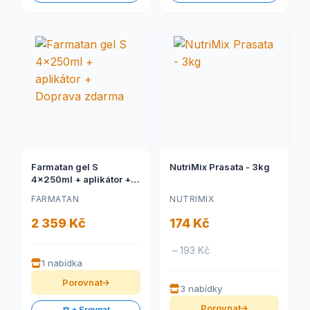
Farmatan gel S
NutriMix Prasata - 3kg
4x250ml + aplikátor +
Doprava zdarma
FARMATAN
NUTRIMIX
2 359 Kč
174 Kč
– 193 Kč
1 nabídka
Porovnat
3 nabídky
Porovnat