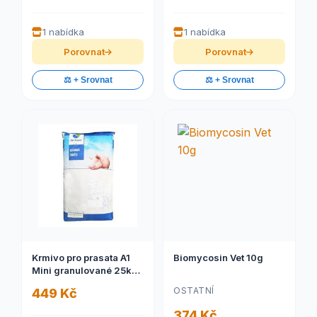
1 nabídka
1 nabídka
Porovnat
Porovnat
⚖️ + Srovnat
⚖️ + Srovnat
Krmivo pro prasata A1
Biomycosin Vet 10g
Mini granulované 25kg
(dostupnost 5-10 dní)
OSTATNÍ
449 Kč
374 Kč