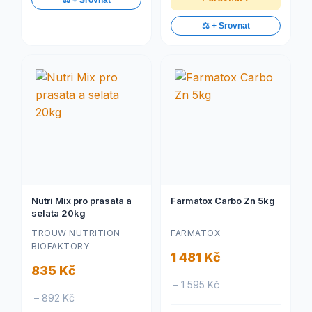
⚖️ + Srovnat
⚖️ + Srovnat
Nutri Mix pro prasata a
Farmatox Carbo Zn 5kg
selata 20kg
TROUW NUTRITION
FARMATOX
BIOFAKTORY
1 481 Kč
835 Kč
– 1 595 Kč
– 892 Kč