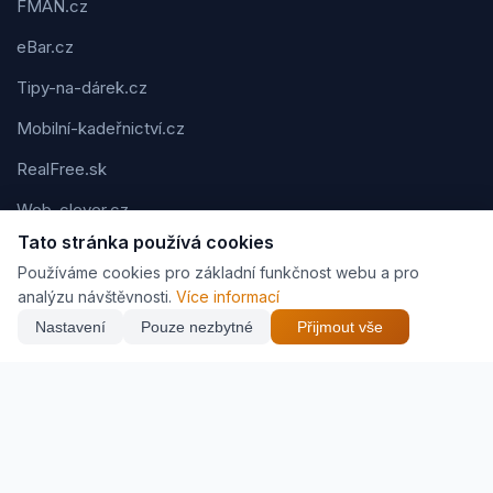
FMAN.cz
eBar.cz
Tipy-na-dárek.cz
Mobilní-kadeřnictví.cz
RealFree.sk
Web-clever.cz
Tato stránka používá cookies
Kvízov.cz
Používáme cookies pro základní funkčnost webu a pro
Karavaning.net
analýzu návštěvnosti.
Více informací
Nastavení
Pouze nezbytné
Přijmout vše
CVčko.eu
Podmínky použití
Ochrana osobních údajů
Cookies
Jak vyděláváme (affiliate)