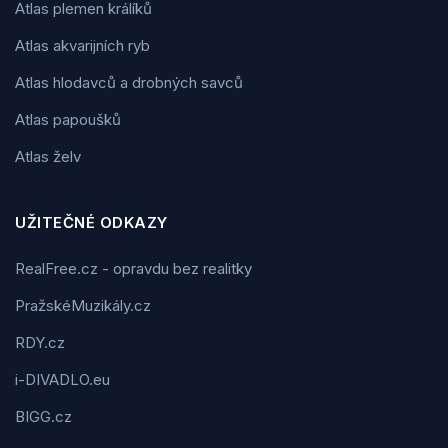
Atlas plemen králíků
Atlas akvarijních ryb
Atlas hlodavců a drobných savců
Atlas papoušků
Atlas želv
UŽITEČNÉ ODKAZY
RealFree.cz - opravdu bez realitky
PražskéMuzikály.cz
RDY.cz
i-DIVADLO.eu
BIGG.cz