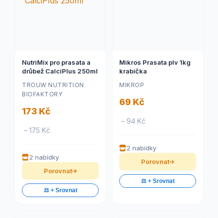
NutriMix pro prasata a
Mikros Prasata plv 1kg
drůbež CalciPlus 250ml
krabička
TROUW NUTRITION
MIKROP
BIOFAKTORY
69 Kč
173 Kč
– 94 Kč
– 175 Kč
2 nabídky
2 nabídky
Porovnat
Porovnat
⚖️ + Srovnat
⚖️ + Srovnat