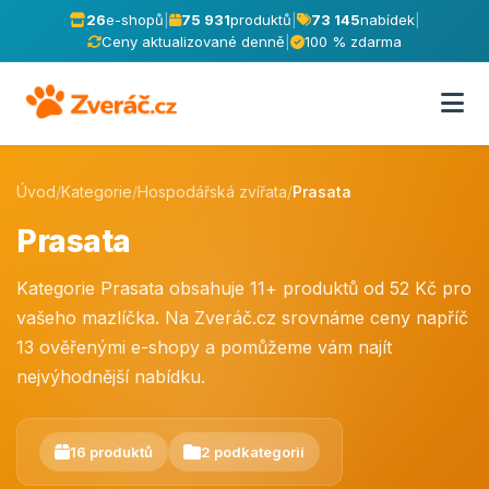
26
e-shopů
|
75 931
produktů
|
73 145
nabídek
|
Ceny aktualizované denně
|
100 % zdarma
Úvod
/
Kategorie
/
Hospodářská zvířata
/
Prasata
Prasata
Kategorie Prasata obsahuje 11+ produktů od 52 Kč pro
vašeho mazlíčka. Na Zveráč.cz srovnáme ceny napříč
13 ověřenými e-shopy a pomůžeme vám najít
nejvýhodnější nabídku.
16 produktů
2 podkategorií