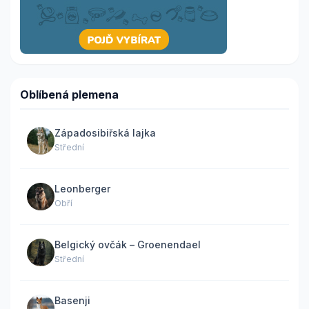
Oblíbená plemena
Západosibiřská lajka
Střední
Leonberger
Obří
Belgický ovčák – Groenendael
Střední
Basenji