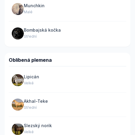
Munchkin
Malé
Bombajská kočka
Střední
Oblíbená plemena
Lipicán
Velké
Akhal-Teke
Střední
Slezský norik
Velké