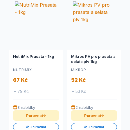
NutriMix Prasata - 1kg
Mikros PV pro prasata a
selata plv 1kg
NUTRIMIX
MIKROP
67 Kč
52 Kč
– 79 Kč
– 53 Kč
3 nabídky
2 nabídky
Porovnat
Porovnat
⚖️ + Srovnat
⚖️ + Srovnat