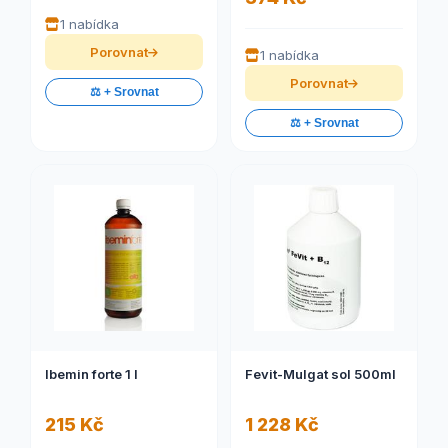
1 nabídka
Porovnat
1 nabídka
Porovnat
⚖️ + Srovnat
⚖️ + Srovnat
Ibemin forte 1 l
Fevit-Mulgat sol 500ml
215 Kč
1 228 Kč