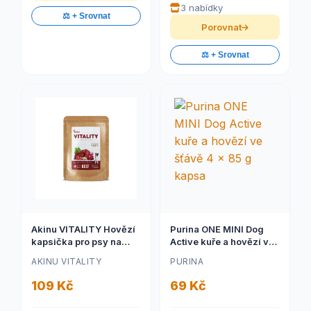
3 nabídky
⚖️ + Srovnat
Porovnat
⚖️ + Srovnat
Akinu VITALITY Hovězí
Purina ONE MINI Dog
kapsička pro psy na
Active kuře a hovězí ve
cesty 150 g
šťávě 4 x 85 g kapsa
AKINU VITALITY
PURINA
109 Kč
69 Kč