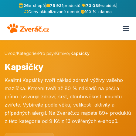
26
e-shopů
|
75 931
produktů
|
73 089
nabídek
|
Ceny aktualizované denně
|
100 % zdarma
Úvod
/
Kategorie
/
Pro psy
/
Krmivo
/
Kapsičky
Kapsičky
Kvalitní Kapsičky tvoří základ zdravé výživy vašeho
mazlíčka. Krmení tvoří až 80 % nákladů na péči a
přímo ovlivňuje zdraví, srst, dlouhověkost i imunitu
zvířete. Vybírejte podle věku, velikosti, aktivity a
případných alergií. Na Zveráč.cz najdete 89+ produktů
z této kategorie od 9 Kč z 13 ověřených e-shopů.