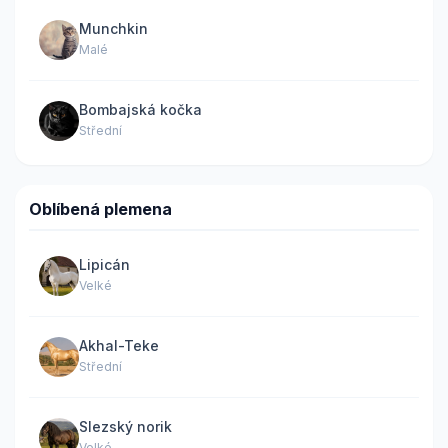
Munchkin
Malé
Bombajská kočka
Střední
Oblíbená plemena
Lipicán
Velké
Akhal-Teke
Střední
Slezský norik
Velké