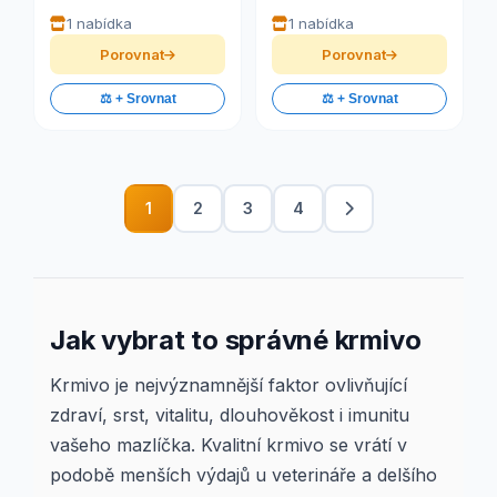
1 nabídka
1 nabídka
Porovnat
Porovnat
⚖️ + Srovnat
⚖️ + Srovnat
1
2
3
4
Jak vybrat to správné krmivo
Krmivo je nejvýznamnější faktor ovlivňující
zdraví, srst, vitalitu, dlouhověkost i imunitu
vašeho mazlíčka. Kvalitní krmivo se vrátí v
podobě menších výdajů u veterináře a delšího