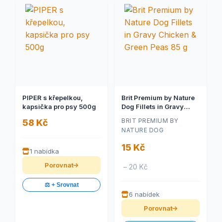
PIPER s křepelkou,
Brit Premium by Nature
kapsička pro psy 500g
Dog Fillets in Gravy
Chicken & Green Peas
BRIT PREMIUM BY
58 Kč
85 g
NATURE DOG
15 Kč
1 nabídka
Porovnat
– 20 Kč
⚖️ + Srovnat
6 nabídek
Porovnat