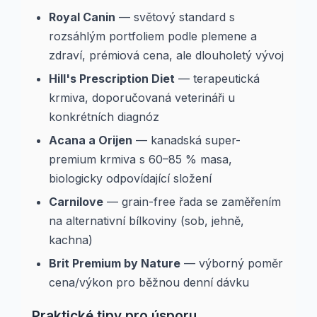
Royal Canin
— světový standard s
rozsáhlým portfoliem podle plemene a
zdraví, prémiová cena, ale dlouholetý vývoj
Hill's Prescription Diet
— terapeutická
krmiva, doporučovaná veterináři u
konkrétních diagnóz
Acana a Orijen
— kanadská super-
premium krmiva s 60–85 % masa,
biologicky odpovídající složení
Carnilove
— grain-free řada se zaměřením
na alternativní bílkoviny (sob, jehně,
kachna)
Brit Premium by Nature
— výborný poměr
cena/výkon pro běžnou denní dávku
Praktické tipy pro úsporu