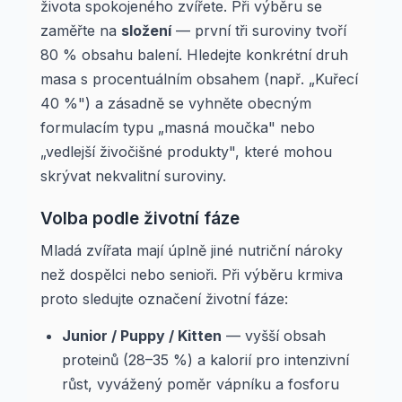
života spokojeného zvířete. Při výběru se
zaměřte na
složení
— první tři suroviny tvoří
80 % obsahu balení. Hledejte konkrétní druh
masa s procentuálním obsahem (např. „Kuřecí
40 %") a zásadně se vyhněte obecným
formulacím typu „masná moučka" nebo
„vedlejší živočišné produkty", které mohou
skrývat nekvalitní suroviny.
Volba podle životní fáze
Mladá zvířata mají úplně jiné nutriční nároky
než dospělci nebo senioři. Při výběru krmiva
proto sledujte označení životní fáze:
Junior / Puppy / Kitten
— vyšší obsah
proteinů (28–35 %) a kalorií pro intenzivní
růst, vyvážený poměr vápníku a fosforu