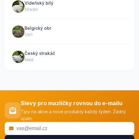
Vídeňský bílý
Střední
Belgický obr
Obří
Český strakáč
Malé
Slevy pro mazlíčky rovnou do e-mailu
Tipy na akce a nové produkty každý týden. Žádný
spam.