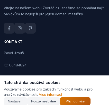
Vítejte na našem webu Zveráč.cz, snažíme se pomáhat najít
páníčkům to nejlepší pro jejich domácí mazlíčky.
KONTAKT
Pavel Jirouš
IČ: 06484824
E-mail: info@zverac.cz
Tato stránka používá cookies
Používáme cookies pro základní funkčnost webu a pro
KATEGORIE
analýzu návštěvnosti.
Více informací
Nastavení
Pouze nezbytné
Přijmout vše
Pro psy