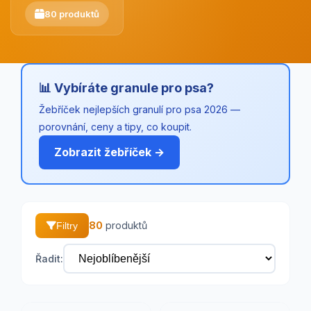
80 produktů
📊 Vybíráte granule pro psa?
Žebříček nejlepších granulí pro psa 2026 —
porovnání, ceny a tipy, co koupit.
Zobrazit žebříček →
80
produktů
Filtry
Řadit: