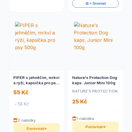
⚖️ + Srovnat
PIPER s jehněčím, mrkví
Nature's Protection Dog
a rýží, kapsička pro psy
kaps. Junior Mini 100g
500g
NATURE'S PROTECTION
55 Kč
25 Kč
– 58 Kč
1 nabídka
2 nabídky
Porovnat
Porovnat