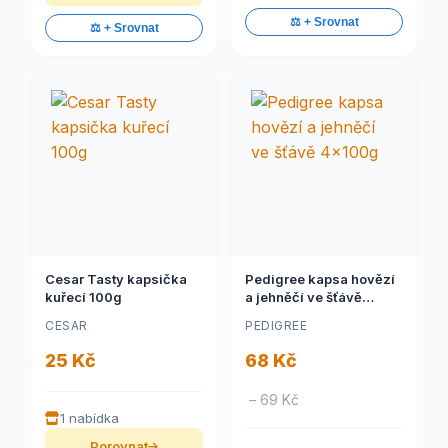
⚖️ + Srovnat
⚖️ + Srovnat
Cesar Tasty kapsička
Pedigree kapsa hovězí
kuřecí 100g
a jehněčí ve šťávě
4x100g
CESAR
PEDIGREE
25 Kč
68 Kč
– 69 Kč
1 nabídka
Porovnat