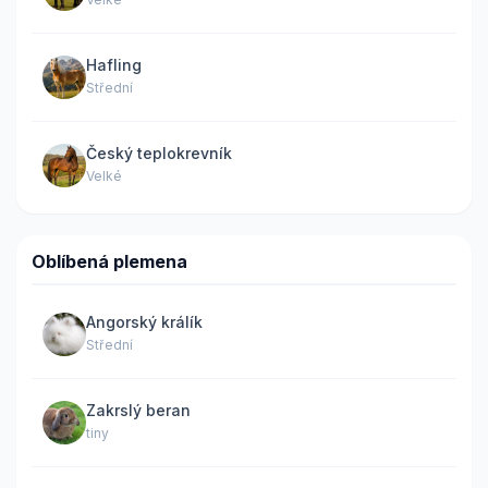
Hafling
Střední
Český teplokrevník
Velké
Oblíbená plemena
Angorský králík
Střední
Zakrslý beran
tiny