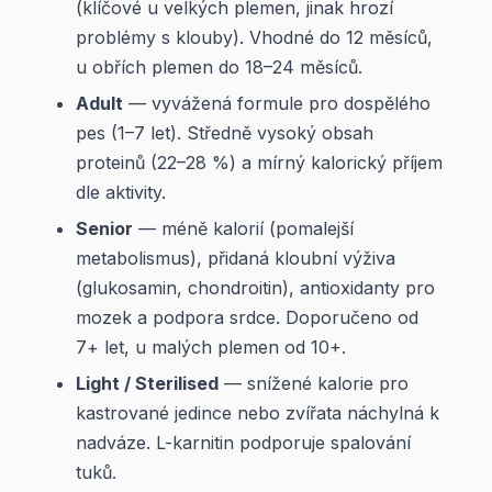
(klíčové u velkých plemen, jinak hrozí
problémy s klouby). Vhodné do 12 měsíců,
u obřích plemen do 18–24 měsíců.
Adult
— vyvážená formule pro dospělého
pes (1–7 let). Středně vysoký obsah
proteinů (22–28 %) a mírný kalorický příjem
dle aktivity.
Senior
— méně kalorií (pomalejší
metabolismus), přidaná kloubní výživa
(glukosamin, chondroitin), antioxidanty pro
mozek a podpora srdce. Doporučeno od
7+ let, u malých plemen od 10+.
Light / Sterilised
— snížené kalorie pro
kastrované jedince nebo zvířata náchylná k
nadváze. L-karnitin podporuje spalování
tuků.