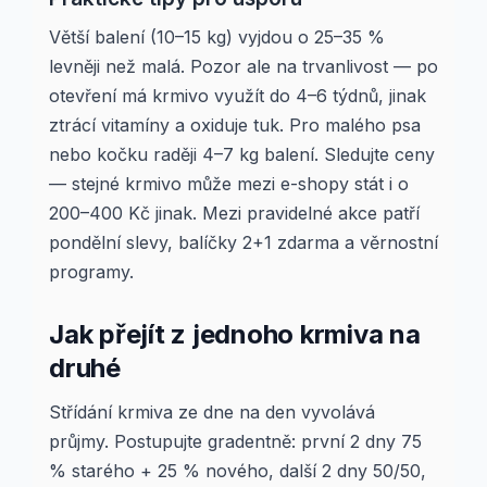
Větší balení (10–15 kg) vyjdou o 25–35 %
levněji než malá. Pozor ale na trvanlivost — po
otevření má krmivo využít do 4–6 týdnů, jinak
ztrácí vitamíny a oxiduje tuk. Pro malého psa
nebo kočku raději 4–7 kg balení. Sledujte ceny
— stejné krmivo může mezi e-shopy stát i o
200–400 Kč jinak. Mezi pravidelné akce patří
pondělní slevy, balíčky 2+1 zdarma a věrnostní
programy.
Jak přejít z jednoho krmiva na
druhé
Střídání krmiva ze dne na den vyvolává
průjmy. Postupujte gradentně: první 2 dny 75
% starého + 25 % nového, další 2 dny 50/50,