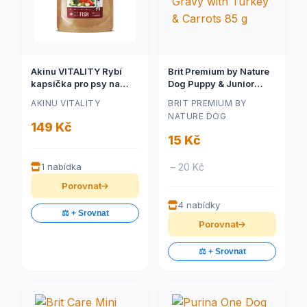
Akinu VITALITY Rybí
Brit Premium by Nature
kapsička pro psy na
Dog Puppy & Junior
cesty 300 g
Fillets in Gravy with
AKINU VITALITY
BRIT PREMIUM BY
Turkey & Carrots 85 g
NATURE DOG
149 Kč
15 Kč
1 nabídka
– 20 Kč
Porovnat
4 nabídky
⚖️ + Srovnat
Porovnat
⚖️ + Srovnat