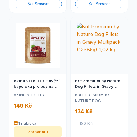
⚖️ + Srovnat
⚖️ + Srovnat
Akinu VITALITY Hovězí
Brit Premium by Nature
kapsička pro psy na
Dog Fillets in Gravy
cesty 300 g
Multipack (12x85g) 1,02
AKINU VITALITY
BRIT PREMIUM BY
kg
NATURE DOG
149 Kč
174 Kč
1 nabídka
– 182 Kč
Porovnat