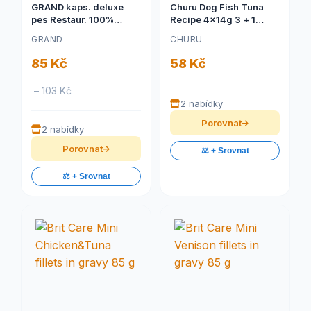
GRAND kaps. deluxe
Churu Dog Fish Tuna
pes Restaur. 100%
Recipe 4x14g 3 + 1
vepřov, mrkv 300g
zdarma
GRAND
CHURU
85 Kč
58 Kč
– 103 Kč
2 nabídky
Porovnat
2 nabídky
Porovnat
⚖️ + Srovnat
⚖️ + Srovnat