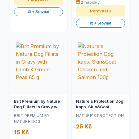
2 nabídky
Porovnat
⚖️ + Srovnat
⚖️ + Srovnat
Brit Premium by Nature
Nature's Protection Dog
Dog Fillets in Gravy with
kaps. Skin&Coat
Lamb & Green Peas 85 g
Chicken and Salmon
BRIT PREMIUM BY
NATURE'S PROTECTION
100g
NATURE DOG
25 Kč
15 Kč