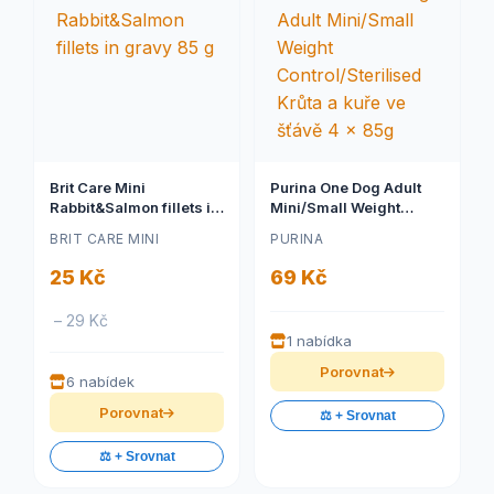
Brit Care Mini
Purina One Dog Adult
Rabbit&Salmon fillets in
Mini/Small Weight
gravy 85 g
Control/Sterilised Krůta
BRIT CARE MINI
PURINA
a kuře ve šťávě 4 x 85g
25 Kč
69 Kč
– 29 Kč
1 nabídka
Porovnat
6 nabídek
Porovnat
⚖️ + Srovnat
⚖️ + Srovnat