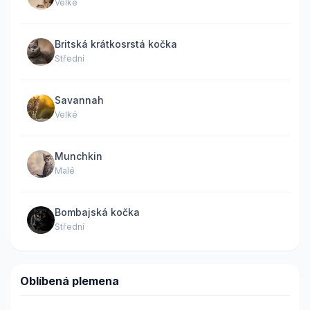
Velké
Britská krátkosrstá kočka
Střední
Savannah
Velké
Munchkin
Malé
Bombajská kočka
Střední
Oblíbená plemena