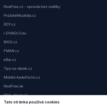
RealFree.cz - opravdu bez realitky
PražskéMuzikály.cz
RDY.cz
i-DIVADLO.eu
BIGG.cz
FMAN.cz
eBar.cz
Tipy-na-dárek.cz
Mobilní-kadeřnictví.cz
RealFree.sk
Web-clever.cz
Tato stránka používá cookies
Kvízov.cz