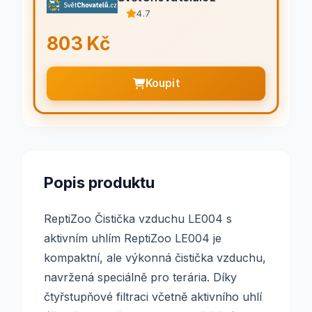
4.7
803 Kč
Koupit
Popis produktu
ReptiZoo Čistička vzduchu LE004 s
aktivním uhlím ReptiZoo LE004 je
kompaktní, ale výkonná čistička vzduchu,
navržená speciálně pro terária. Díky
čtyřstupňové filtraci včetně aktivního uhlí