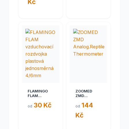
Kč
FLAMINGO
ZOOMED
FLAM
ZMD
vzduchovací
Analog.Reptile
30 Kč
144
rozdvojka
Thermometer
od
od
plastová
Kč
jednosměrná
4/6mm