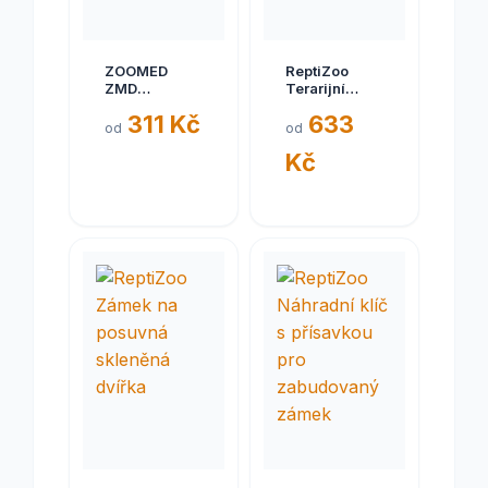
ZOOMED
ReptiZoo
ZMD
Terarijní
plovouc.ostruvek
fontána
311 Kč
633
S
DF09A
od
od
Kč