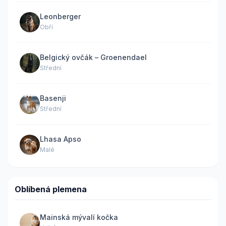
Leonberger
Obří
Belgický ovčák – Groenendael
Střední
Basenji
Střední
Lhasa Apso
Malé
Oblíbená plemena
Mainská mývalí kočka