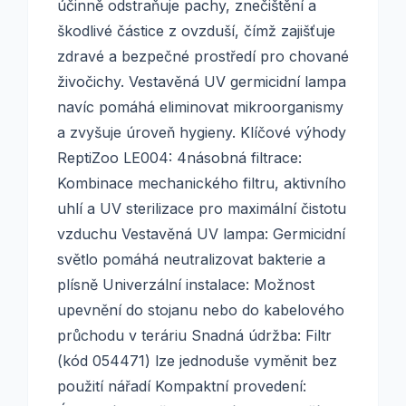
účinně odstraňuje pachy, znečištění a
škodlivé částice z ovzduší, čímž zajišťuje
zdravé a bezpečné prostředí pro chované
živočichy. Vestavěná UV germicidní lampa
navíc pomáhá eliminovat mikroorganismy
a zvyšuje úroveň hygieny. Klíčové výhody
ReptiZoo LE004: 4násobná filtrace:
Kombinace mechanického filtru, aktivního
uhlí a UV sterilizace pro maximální čistotu
vzduchu Vestavěná UV lampa: Germicidní
světlo pomáhá neutralizovat bakterie a
plísně Univerzální instalace: Možnost
upevnění do stojanu nebo do kabelového
průchodu v teráriu Snadná údržba: Filtr
(kód 054471) lze jednoduše vyměnit bez
použití nářadí Kompaktní provedení: