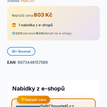
Značka:
ReptiZoo
803 Kč
Nejnižší cena:
1 nabídka z e-shopů
223
zobrazení
24
kliknutí na e-shopy
⚖️
+ Srovnat
EAN:
6973448157589
Nabídky z e-shopů
Nejlepší cena
SvětChovatelů.cz