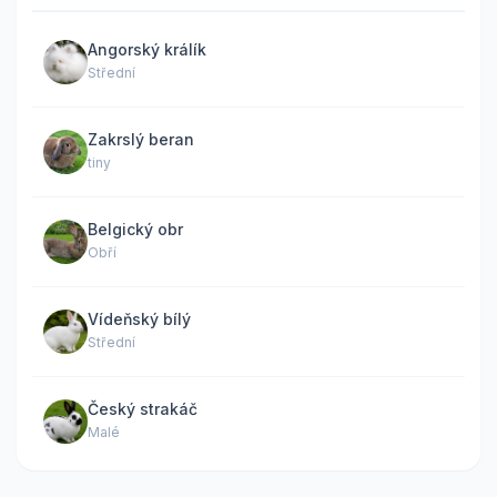
Angorský králík
Střední
Zakrslý beran
tiny
Belgický obr
Obří
Vídeňský bílý
Střední
Český strakáč
Malé