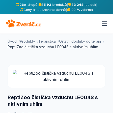
26
e-shopů
|
75 931
produktů
|
73 248
nabídek
|
Ceny aktualizované denně
|
100 % zdarma
Úvod
Produkty
Teraristika
Ostatní doplňky do terárií
ReptiZoo čistička vzduchu LE004S s aktivním uhlím
ReptiZoo čistička vzduchu LE004S s
aktivním uhlím