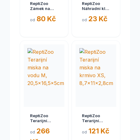
ReptiZoo
ReptiZoo
Zámek na
Náhradní klíč
posuvná
s přísavkou
80 Kč
23 Kč
skleněná
pro
od
od
dvířka
zabudovaný
zámek
ReptiZoo
ReptiZoo
Terarijní
Terarijní
miska na
miska na
266
121 Kč
vodu M,
krmivo XS,
od
od
20,5x16,5x5cm
8,7x11x2,8cm