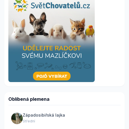
Oblíbená plemena
Západosibiřská lajka
Střední