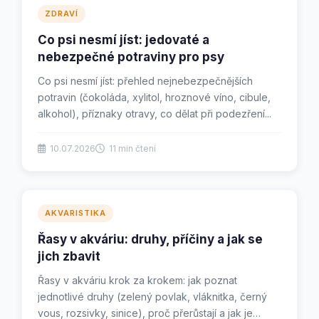
ZDRAVÍ
Co psi nesmí jíst: jedovaté a
nebezpečné potraviny pro psy
Co psi nesmí jíst: přehled nejnebezpečnějších
potravin (čokoláda, xylitol, hroznové víno, cibule,
alkohol), příznaky otravy, co dělat při podezření...
10.07.2026
11 min čtení
AKVARISTIKA
Řasy v akváriu: druhy, příčiny a jak se
jich zbavit
Řasy v akváriu krok za krokem: jak poznat
jednotlivé druhy (zelený povlak, vláknitka, černý
vous, rozsivky, sinice), proč přerůstají a jak je