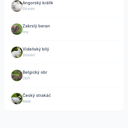
Angorský králík
Střední
Zakrslý beran
tiny
Vídeňský bílý
Střední
Belgický obr
Obří
Český strakáč
Malé