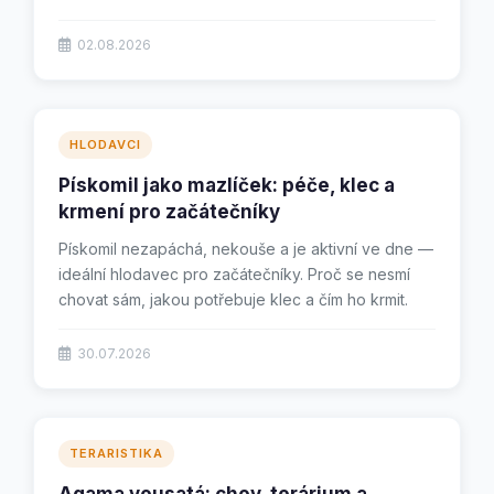
co...
02.08.2026
HLODAVCI
Pískomil jako mazlíček: péče, klec a
krmení pro začátečníky
Pískomil nezapáchá, nekouše a je aktivní ve dne —
ideální hlodavec pro začátečníky. Proč se nesmí
chovat sám, jakou potřebuje klec a čím ho krmit.
30.07.2026
TERARISTIKA