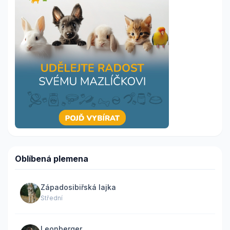
Oblíbená plemena
Západosibiřská lajka
Střední
Leonberger