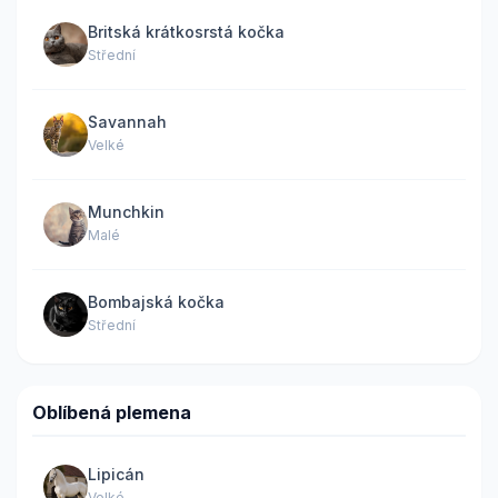
Britská krátkosrstá kočka
Střední
Savannah
Velké
Munchkin
Malé
Bombajská kočka
Střední
Oblíbená plemena
Lipicán
Velké