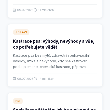
dostat...
09.07.2026
11 min čtení
ZDRAVÍ
Kastrace psa: výhody, nevýhody a vše,
co potřebujete vědět
Kastrace psa bez mýtů: zdravotní i behaviorální
výhody, rizika a nevýhody, kdy psa kastrovat
podle plemene, chemická kastrace, příprava,
průběh...
08.07.2026
14 min čtení
PSI