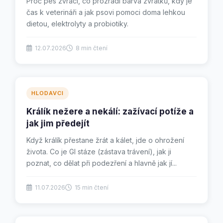
Proč pes zvrací, co prozradí barva zvratků, kdy je
čas k veterináři a jak psovi pomoci doma lehkou
dietou, elektrolyty a probiotiky.
12.07.2026
8 min čtení
HLODAVCI
Králík nežere a nekálí: zažívací potíže a
jak jim předejít
Když králík přestane žrát a kálet, jde o ohrožení
života. Co je GI stáze (zástava trávení), jak ji
poznat, co dělat při podezření a hlavně jak jí...
11.07.2026
15 min čtení