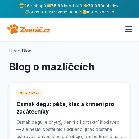
26
e-shopů
|
75 931
produktů
|
73 088
nabídek
|
Ceny aktualizované denně
|
100 % zdarma
Úvod
/
Blog
Blog o mazlíčcích
HLODAVCI
Osmák degu: péče, klec a krmení pro
začátečníky
Osmák degu je chytrý, denní a kontaktní hlodavec
— ale nesmí dostat nic sladkého, jinak dostane
cukrovku. Jakou klec potřebuje, čím ho krmit a na