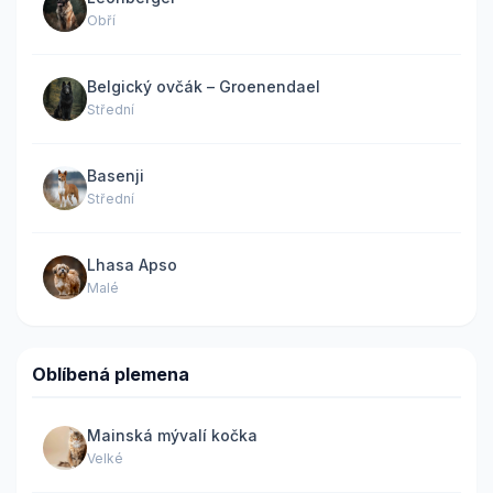
Obří
Belgický ovčák – Groenendael
Střední
Basenji
Střední
Lhasa Apso
Malé
Oblíbená plemena
Mainská mývalí kočka
Velké