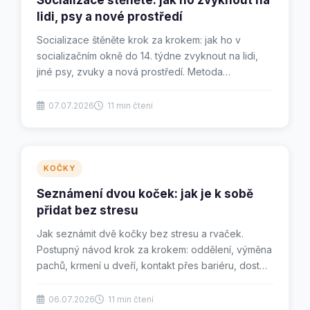
Socializace štěněte: jak ho zvyknout na
lidi, psy a nové prostředí
Socializace štěněte krok za krokem: jak ho v
socializačním okně do 14. týdne zvyknout na lidi,
jiné psy, zvuky a nová prostředí. Metoda
pozitivních...
07.07.2026
11 min čtení
KOČKY
Seznámení dvou koček: jak je k sobě
přidat bez stresu
Jak seznámit dvě kočky bez stresu a rvaček.
Postupný návod krok za krokem: oddělení, výměna
pachů, krmení u dveří, kontakt přes bariéru, dost
zdrojů...
06.07.2026
11 min čtení