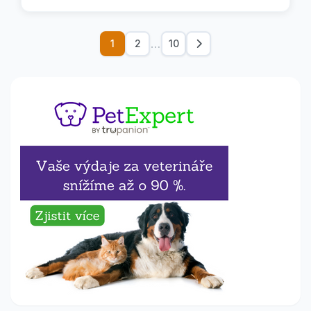
…
1
2
10