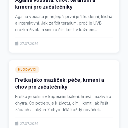
Agama vousatá: chov, terárium a
krmení pro začátečníky
Agama vousatá je nejlepší první ještěr: denní, klidná
a interaktivní. Jak zařídit terárium, proč je UVB
otázka života a smrti a čím krmit v každém...
27.07.2026
HLODAVCI
Fretka jako mazlíček: péče, krmení a
chov pro začátečníky
Fretka je šelma v kapesním balení: hravá, mazlivá a
chytrá. Co potřebuje k životu, čím ji krmit, jak řešit
zápach a jakých 7 chyb dělá každý nováček.
27.07.2026