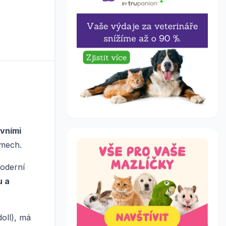
ivními
ámech.
Moderní
u a
doll), má