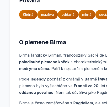
Povaha
Klidná
mazlivá
oddaná
mírná
soci
O plemene Birma
Birma (anglicky Birman, francouzsky Sacré de 
polodlouhé plemeno koček
s charakteristickým
modrýma očima
. Patří k nejstarším plemenům
Podle
legendy
pochází z chrámů v
Barmě (My
plemeno bylo vyšlechtěno ve
Francii ve 20. let
oddanou povahou
. Není tak důvěřivá jako Ragdo
Birma je často zaměňována s
Ragdollem
, ale ex