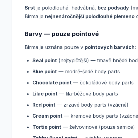
Srst
je polodlouhá, hedvábná,
bez podsady
(mé
Birma je
nejnenáročnější polodlouhé plemeno
c
Barvy — pouze pointové
Birma je uznána pouze v
pointových barvách
:
Seal point
(nejtypičtější) — tmavě hnědé bod
Blue point
— modrě-šedé body parts
Chocolate point
— čokoládové body parts
Lilac point
— lila-béžové body parts
Red point
— zrzavé body parts (vzácné)
Cream point
— krémové body parts (vzácné
Tortie point
— želvovinové (pouze samice)