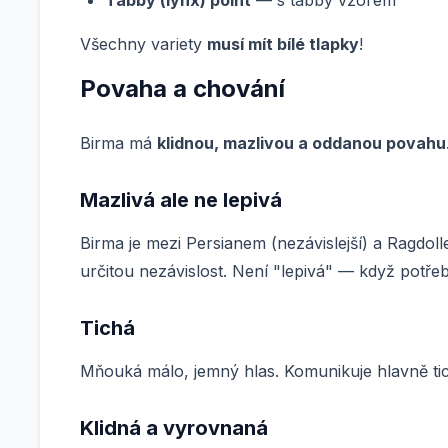
Tabby (lynx) point
— s tabby vzorem
Všechny variety
musí mít bílé tlapky
!
Povaha a chování
Birma má
klidnou, mazlivou a oddanou povahu
Mazlivá ale ne lepivá
Birma je mezi Persianem (nezávislejší) a Ragdolle
určitou nezávislost. Není "lepivá" — když potřeb
Tichá
Mňouká málo, jemný hlas. Komunikuje hlavně tichý
Klidná a vyrovnaná