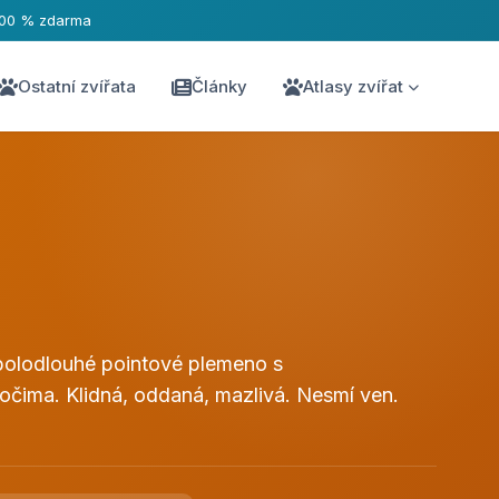
100 % zdarma
Ostatní zvířata
Články
Atlasy zvířat
 polodlouhé pointové plemeno s
očima. Klidná, oddaná, mazlivá. Nesmí ven.