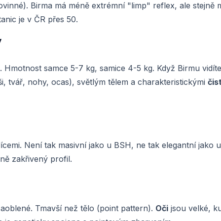
povinné). Birma má méně extrémní "limp" reflex, ale stejně 
nic je v ČR přes 50.
y
. Hmotnost samce 5-7 kg, samice 4-5 kg. Když Birmu vidít
, tvář, nohy, ocas), světlým tělem a charakteristickými
čis
 lícemi. Není tak masivní jako u BSH, ne tak elegantní jako u
ě zakřivený profil.
aoblené. Tmavší než tělo (point pattern).
Oči
jsou velké, ku