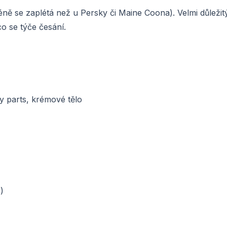
ně se zaplétá než u Persky či Maine Coona). Velmi důležit
o se týče česání.
y parts, krémové tělo
)