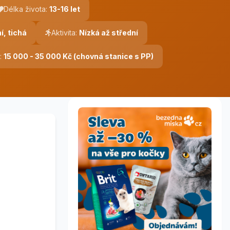
Délka života:
13-16 let
í, tichá
Aktivita:
Nízká až střední
:
15 000 - 35 000 Kč (chovná stanice s PP)