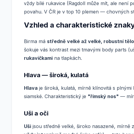
vždy bílé rukavice (Ragdoll může mít, ale není 
povahu. V ČR je v top 10 plemen — chovných sta
Vzhled a charakteristické znak
Birma má
středně velké až velké, robustní tělo
šokuje vás kontrast mezi tmavými body parts (uši
rukavičkami
na tlapkách.
Hlava — široká, kulatá
Hlava
je široká, kulatá, mírně klínovitá s plnými
siamské. Charakteristický je
"římský nos"
— mírn
Uši a oči
Uši
jsou středně velké, široko nasazené, mírně z