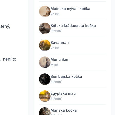
Mainská mývalí kočka
Velké
Britská krátkosrstá kočka
stěný,
Střední
Savannah
Velké
, není to
Munchkin
Malé
Bombajská kočka
Střední
Egyptská mau
Střední
Manská kočka