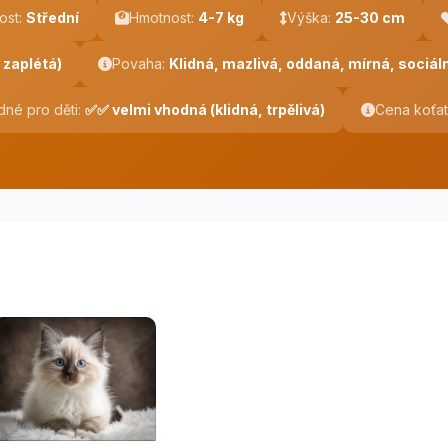
ost:
Střední
Hmotnost:
4-7 kg
Výška:
25-30 cm
 zaplétá)
Povaha:
Klidná, mazlivá, oddaná, mírná, sociáln
né pro děti:
✅✅ velmi vhodná (klidná, trpělivá)
Cena koťat