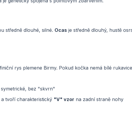
va je geneticky spojena s pointovým zbarvením.
ou středně dlouhé, silné.
Ocas
je středně dlouhý, hustě osr
finiční rys plemene Birmy. Pokud kočka nemá bílé rukavice
 symetrické, bez "skvrn"
 a tvoří charakteristický
"V" vzor
na zadní straně nohy