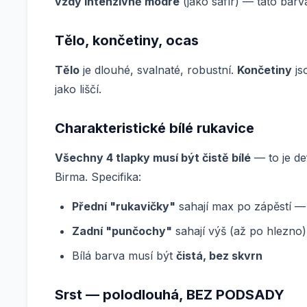
vždy intenzivně modré
(jako safír) — tato bar
Tělo, končetiny, ocas
Tělo
je dlouhé, svalnaté, robustní.
Končetiny
js
jako liščí.
Charakteristické bílé rukavice
Všechny 4 tlapky musí být čistě bílé
— to je de
Birma. Specifika:
Přední "rukavičky"
sahají max po zápěstí —
Zadní "punčochy"
sahají výš (až po hlezno)
Bílá barva musí být
čistá, bez skvrn
Srst — polodlouhá, BEZ PODSADY