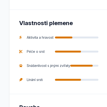
Vlastnosti plemene
Aktivita a hravost
Péče o srst
Snášenlivost s jinými zvířaty
Línání srsti