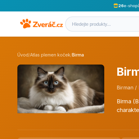
26
e-shop
Úvod
/
Atlas plemen koček
/
Birma
Bir
Birman /
Birma (B
charakte