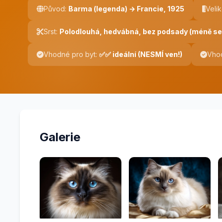
Původ:
Barma (legenda) → Francie, 1925
Velik
Srst:
Polodlouhá, hedvábná, bez podsady (méně se
Vhodné pro byt:
✅✅ ideální (NESMÍ ven!)
Vhod
Galerie