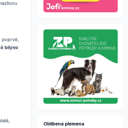
mazlivou
e poprvé,
tě bílými
laté,
Oblíbená plemena