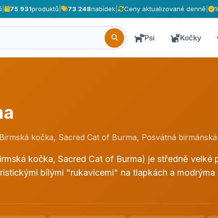
ů
|
75 931
produktů
|
73 248
nabídek
|
Ceny aktualizované denně
|
Psi
Kočky
ma
 Birmská kočka, Sacred Cat of Burma, Posvátná birmánská
irmská kočka, Sacred Cat of Burma) je středně velké
ristickými bílými "rukavicemi" na tlapkách a modrýma 