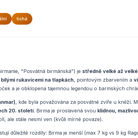
ální
tichá
Birmanie, "Posvátná birmánská") je
středně velké až velké
i
bílými rukavicemi na tlapkách
, pointovým zbarvením a
v
 koček a je obklopena tajemnou legendou o barmských chr
anmar)
, kde byla považována za posvátné zvíře u kněží. 
ech 20. století
. Birma je proslavená svou
klidnou, mazlivo
ll, ale stále nesmí ven (kvůli mírné povaze).
istují důležité rozdíly: Birma je menší (max 7 kg vs 9 kg Rag