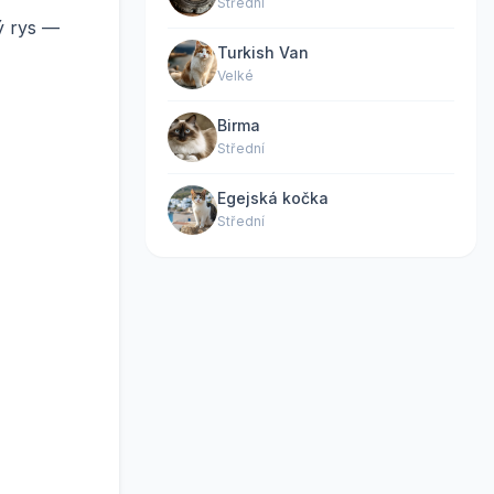
Střední
ý rys —
Turkish Van
Velké
Birma
Střední
Egejská kočka
Střední