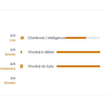
2/5
Učenlivost / inteligence
Líná
3/5
Vhodná k dětem
Střední
4/5
Vhodná do bytu
Snášenlivá
3/5
Středně