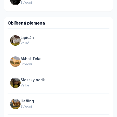
Střední
Oblíbená plemena
Lipicán
Velké
Akhal-Teke
Střední
Slezský norik
Velké
Hafling
Střední