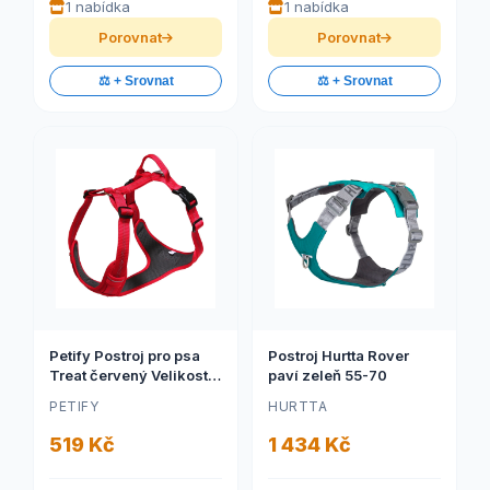
1 nabídka
1 nabídka
Porovnat
Porovnat
⚖️ + Srovnat
⚖️ + Srovnat
Petify Postroj pro psa
Postroj Hurtta Rover
Treat červený Velikost:
paví zeleň 55-70
XS
PETIFY
HURTTA
519 Kč
1 434 Kč