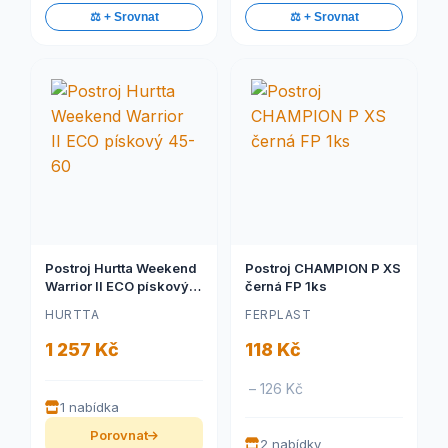
⚖️ + Srovnat
⚖️ + Srovnat
Postroj Hurtta Weekend
Postroj CHAMPION P XS
Warrior II ECO pískový
černá FP 1ks
45-60
HURTTA
FERPLAST
1 257 Kč
118 Kč
– 126 Kč
1 nabídka
Porovnat
2 nabídky