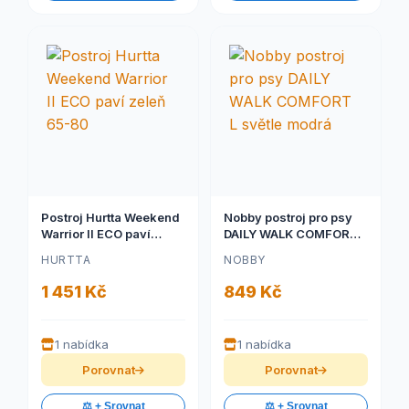
Postroj Hurtta Weekend
Nobby postroj pro psy
Warrior II ECO paví
DAILY WALK COMFORT L
zeleň 65-80
světle modrá
HURTTA
NOBBY
1 451 Kč
849 Kč
1 nabídka
1 nabídka
Porovnat
Porovnat
⚖️ + Srovnat
⚖️ + Srovnat