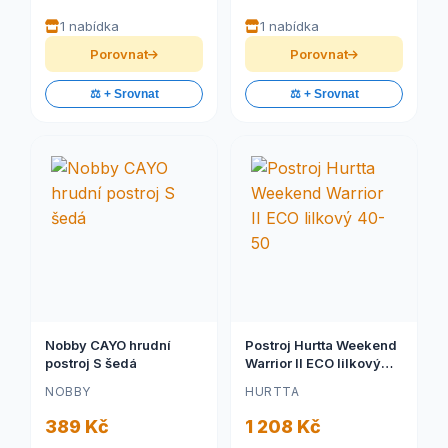
1 nabídka
1 nabídka
Porovnat
Porovnat
⚖️ + Srovnat
⚖️ + Srovnat
Nobby CAYO hrudní
Postroj Hurtta Weekend
postroj S šedá
Warrior II ECO lilkový
40-50
NOBBY
HURTTA
389 Kč
1 208 Kč