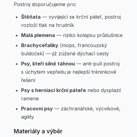
Postroj doporučujeme pro:
Štěňata
— vyvíjející se krční páteř, postroj
rozloží tlak na hrudník
Malá plemena
— riziko kolapsu průdušnice
Brachycefaliky
(mops, francouzský
buldoček) — již zúžené dýchací cesty
Psy, kteří silně táhnou
— anti-pull postroj
s úchytem vepředu je nejlepší tréninkové
řešení
Psy s herniací krční páteře
nebo dysplazií
ramene
Pracovní psy
— záchranářské, výcvikové,
agility
Materiály a výběr