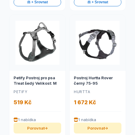
⚖️ + Srovnat
⚖️ + Srovnat
Petify Postroj pro psa
Postroj Hurtta Rover
Treat šedý Velikost: M
černý 75-95
PETIFY
HURTTA
519 Kč
1 672 Kč
1 nabídka
1 nabídka
Porovnat
Porovnat