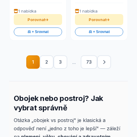
1 nabídka
1 nabídka
Porovnat
Porovnat
⚖️ + Srovnat
⚖️ + Srovnat
...
1
2
3
73
Obojek nebo postroj? Jak
vybrat správně
Otázka „obojek vs postroj" je klasická a
odpověď není „jedno z toho je lepší" — záleží
na
plemeni, věku, chování a zdravotním