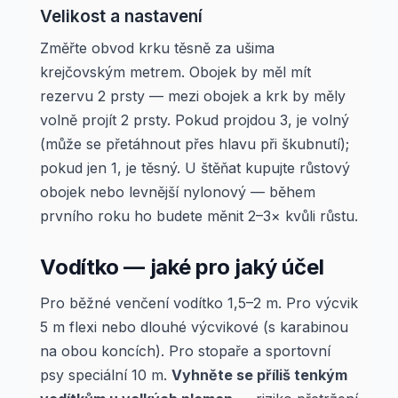
Velikost a nastavení
Změřte obvod krku těsně za ušima
krejčovským metrem. Obojek by měl mít
rezervu 2 prsty — mezi obojek a krk by měly
volně projít 2 prsty. Pokud projdou 3, je volný
(může se přetáhnout přes hlavu při škubnutí);
pokud jen 1, je těsný. U štěňat kupujte růstový
obojek nebo levnější nylonový — během
prvního roku ho budete měnit 2–3× kvůli růstu.
Vodítko — jaké pro jaký účel
Pro běžné venčení vodítko 1,5–2 m. Pro výcvik
5 m flexi nebo dlouhé výcvikové (s karabinou
na obou koncích). Pro stopaře a sportovní
psy speciální 10 m.
Vyhněte se příliš tenkým