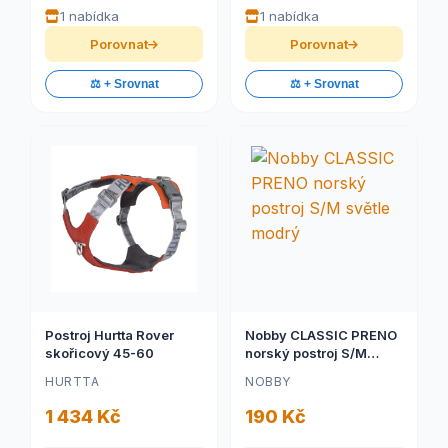
1 nabídka
1 nabídka
Porovnat
Porovnat
⚖️ + Srovnat
⚖️ + Srovnat
Postroj Hurtta Rover
Nobby CLASSIC PRENO
skořicový 45-60
norský postroj S/M
světle modrý
HURTTA
NOBBY
1 434 Kč
190 Kč