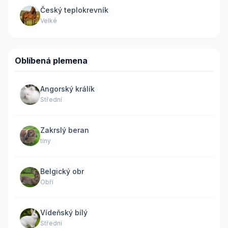
Český teplokrevník
Velké
Oblíbená plemena
Angorský králík
Střední
Zakrslý beran
tiny
Belgický obr
Obří
Vídeňský bílý
Střední