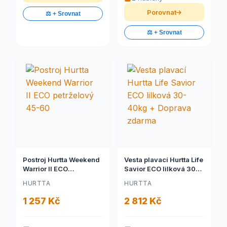
Porovnat
⚖️ + Srovnat
⚖️ + Srovnat
Postroj Hurtta Weekend
Vesta plavací Hurtta Life
Warrior II ECO
Savior ECO lilková 30-
petrželový 45-60
40kg + Doprava zdarma
HURTTA
HURTTA
1 257 Kč
2 812 Kč