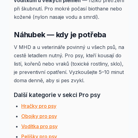
vodítkům u velkých plemen
— riziko přetržení
při škubnutí. Pro mokré počasí biothane nebo
kožené (nylon nasaje vodu a smrdí).
Náhubek — kdy je potřeba
V MHD a u veterináře povinný u všech psů, na
cestě letadlem nutný. Pro psy, kteří kousají do
listí, kořenů nebo vraků (toxické rostliny, sklo),
je preventivní opatření. Vyzkoušejte 5–10 minut
doma denně, aby si pes zvykl.
Další kategorie v sekci Pro psy
Hračky pro psy
Obojky pro psy
Vodítka pro psy
Pelíšky pro psy