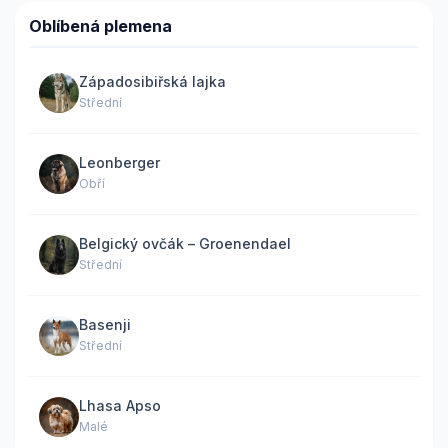
Oblíbená plemena
Západosibiřská lajka
Střední
Leonberger
Obří
Belgický ovčák – Groenendael
Střední
Basenji
Střední
Lhasa Apso
Malé