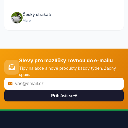
Český strakáč
Malé
Slevy pro mazlíčky rovnou do e-mailu
Tipy na akce a nové produkty každý týden. Žádný
spam.
Přihlásit se