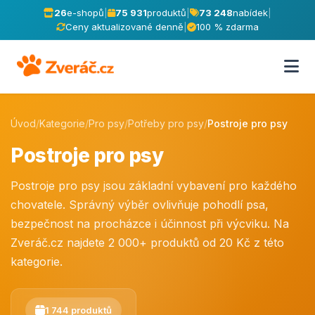
26
e-shopů
|
75 931
produktů
|
73 248
nabídek
|
Ceny aktualizované denně
|
100 % zdarma
Úvod
/
Kategorie
/
Pro psy
/
Potřeby pro psy
/
Postroje pro psy
Postroje pro psy
Postroje pro psy jsou základní vybavení pro každého
chovatele. Správný výběr ovlivňuje pohodlí psa,
bezpečnost na procházce i účinnost při výcviku. Na
Zveráč.cz najdete 2 000+ produktů od 20 Kč z této
kategorie.
1 744 produktů