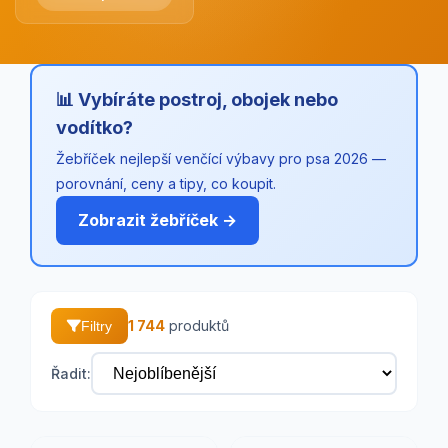
📊 Vybíráte postroj, obojek nebo
vodítko?
Žebříček nejlepší venčící výbavy pro psa 2026 —
porovnání, ceny a tipy, co koupit.
Zobrazit žebříček →
1 744
produktů
Filtry
Řadit: