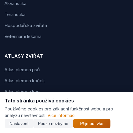
Akvaristika
Teraristika
Hospodářská zvířata
Veterinární lékárna
ATLASY ZVÍŘAT
Atlas plemen psů
Atlas plemen koček
Atlas plemen koní
Tato stránka používá cookies
Atlas plemen králíků
Používáme cookies pro základní funkčnost webu a pro
Atlas akvarijních ryb
analýzu návštěvnosti.
Více informací
Nastavení
Pouze nezbytné
Přijmout vše
Atlas hlodavců a drobných savců