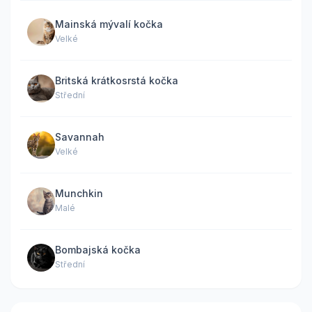
Mainská mývalí kočka
Velké
Britská krátkosrstá kočka
Střední
Savannah
Velké
Munchkin
Malé
Bombajská kočka
Střední