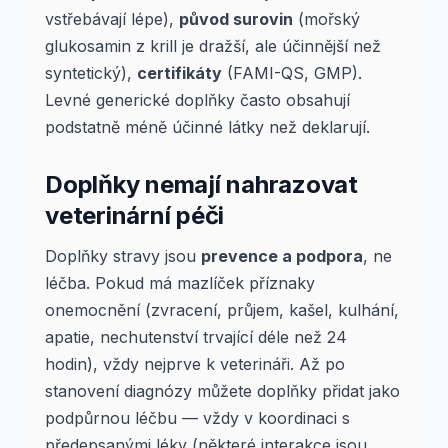
vstřebávají lépe),
původ surovin
(mořský
glukosamin z krill je dražší, ale účinnější než
syntetický),
certifikáty
(FAMI-QS, GMP).
Levné generické doplňky často obsahují
podstatně méně účinné látky než deklarují.
Doplňky nemají nahrazovat
veterinární péči
Doplňky stravy jsou
prevence a podpora
, ne
léčba. Pokud má mazlíček příznaky
onemocnění (zvracení, průjem, kašel, kulhání,
apatie, nechutenství trvající déle než 24
hodin), vždy nejprve k veterináři. Až po
stanovení diagnózy můžete doplňky přidat jako
podpůrnou léčbu — vždy v koordinaci s
předepsanými léky (některé interakce jsou