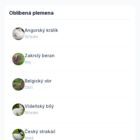
Oblíbená plemena
Angorský králík
Střední
Zakrslý beran
tiny
Belgický obr
Obří
Vídeňský bílý
Střední
Český strakáč
Malé