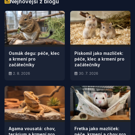
Nejnovější z blogu
Osmák degu: péče, klec
Pískomil jako mazlíček:
a krmení pro
péče, klec a krmení pro
začátečníky
začátečníky
2. 8. 2026
30. 7. 2026
Agama vousatá: chov,
Fretka jako mazlíček:
terárium a krmení pro
péče, krmení a chov pro