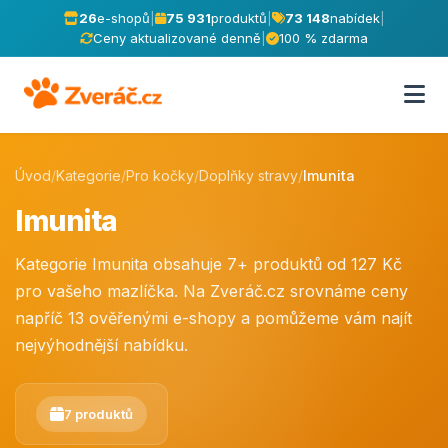
26
e-shopů
|
75 931
produktů
|
73 148
nabídek
|
Ceny aktualizované denně
|
100 % zdarma
Úvod
/
Kategorie
/
Pro kočky
/
Doplňky stravy
/
Imunita
Imunita
Kategorie Imunita obsahuje 7+ produktů od 127 Kč
pro vašeho mazlíčka. Na Zveráč.cz srovnáme ceny
napříč 13 ověřenými e-shopy a pomůžeme vám najít
nejvýhodnější nabídku.
7 produktů