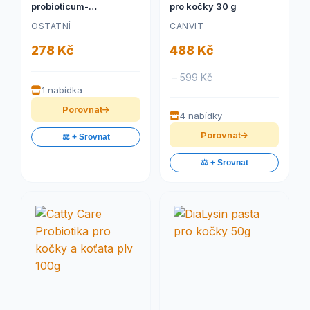
probioticum-
pro kočky 30 g
prebioticum 30tbl
OSTATNÍ
CANVIT
278 Kč
488 Kč
– 599 Kč
1 nabídka
Porovnat
4 nabídky
Porovnat
⚖️ + Srovnat
⚖️ + Srovnat