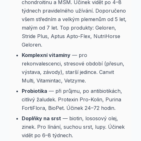
chondroitinu a MSM. Účinek vidět po 4–8
týdnech pravidelného užívání. Doporučeno
všem středním a velkým plemenům od 5 let,
malým od 7 let. Top produkty: Geloren,
Stride Plus, Aptus Apto-Flex, NutriHorse
Geloren.
Komplexní vitamíny
— pro
rekonvalescenci, stresové období (přesun,
výstava, závody), starší jedince. Canvit
Multi, Vitamintac, Vetzyme.
Probiotika
— při průjmu, po antibiotikách,
citlivý žaludek. Protexin Pro-Kolin, Purina
FortiFlora, BioPet. Účinek 24–72 hodin.
Doplňky na srst
— biotin, lososový olej,
zinek. Pro línání, suchou srst, lupy. Účinek
vidět po 6–8 týdnech.