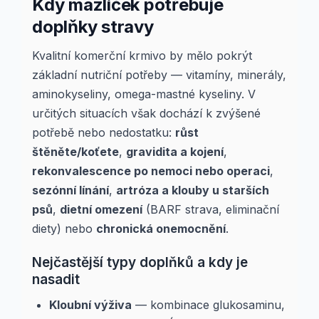
Kdy mazlíček potřebuje
doplňky stravy
Kvalitní komerční krmivo by mělo pokrýt
základní nutriční potřeby — vitamíny, minerály,
aminokyseliny, omega-mastné kyseliny. V
určitých situacích však dochází k zvýšené
potřebě nebo nedostatku:
růst
štěněte/koťete
,
gravidita a kojení
,
rekonvalescence po nemoci nebo operaci
,
sezónní línání
,
artróza a klouby u starších
psů
,
dietní omezení
(BARF strava, eliminační
diety) nebo
chronická onemocnění
.
Nejčastější typy doplňků a kdy je
nasadit
Kloubní výživa
— kombinace glukosaminu,