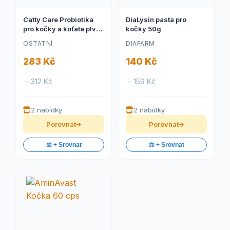
Catty Care Probiotika
DiaLysin pasta pro
pro kočky a koťata plv
kočky 50g
100g
OSTATNÍ
DIAFARM
283 Kč
140 Kč
– 312 Kč
– 159 Kč
2 nabídky
2 nabídky
Porovnat
Porovnat
⚖️ + Srovnat
⚖️ + Srovnat