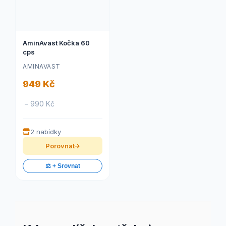
AminAvast Kočka 60
cps
AMINAVAST
949 Kč
– 990 Kč
2 nabídky
Porovnat
⚖️ + Srovnat