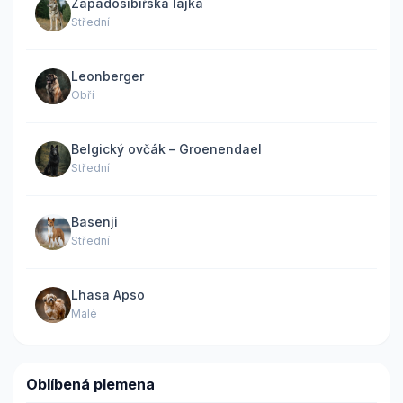
Západosibiřská lajka
Střední
Leonberger
Obří
Belgický ovčák – Groenendael
Střední
Basenji
Střední
Lhasa Apso
Malé
Oblíbená plemena