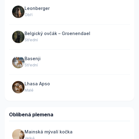
Leonberger
Obří
Belgický ovčák – Groenendael
Střední
Basenji
Střední
Lhasa Apso
Malé
Oblíbená plemena
Mainská mývalí kočka
Velké