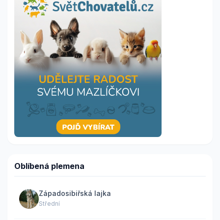
Oblíbená plemena
Západosibiřská lajka
Střední