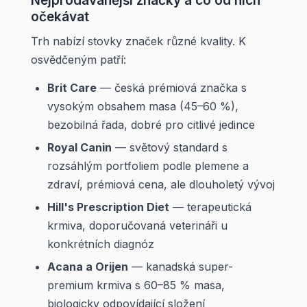
Nejprodávanější značky a co od nich
očekávat
Trh nabízí stovky značek různé kvality. K
osvědčeným patří:
Brit Care
— česká prémiová značka s
vysokým obsahem masa (45–60 %),
bezobilná řada, dobré pro citlivé jedince
Royal Canin
— světový standard s
rozsáhlým portfoliem podle plemene a
zdraví, prémiová cena, ale dlouholetý vývoj
Hill's Prescription Diet
— terapeutická
krmiva, doporučovaná veterináři u
konkrétních diagnóz
Acana a Orijen
— kanadská super-
premium krmiva s 60–85 % masa,
biologicky odpovídající složení