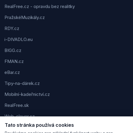
RealFree.cz - opravdu bez realitky
PražskéMuzikály.cz
RDY.cz
i-DIVADLO.eu
BIGG.cz
FMAN.cz
eBar.cz
Tipy-na-dárek.cz
Mobilní-kadeřnictví.cz
RealFree.sk
Web-clever.cz
Tato stránka používá cookies
Kvízov.cz