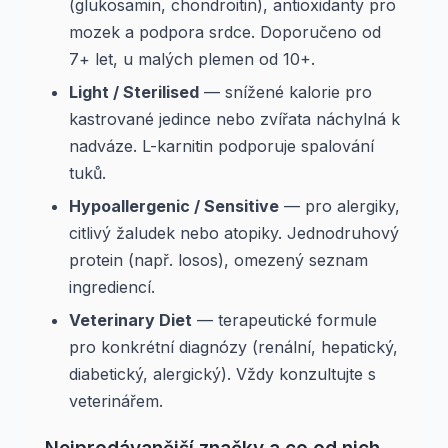
(glukosamin, chondroitin), antioxidanty pro
mozek a podpora srdce. Doporučeno od
7+ let, u malých plemen od 10+.
Light / Sterilised
— snížené kalorie pro
kastrované jedince nebo zvířata náchylná k
nadváze. L-karnitin podporuje spalování
tuků.
Hypoallergenic / Sensitive
— pro alergiky,
citlivý žaludek nebo atopiky. Jednodruhový
protein (např. losos), omezený seznam
ingrediencí.
Veterinary Diet
— terapeutické formule
pro konkrétní diagnózy (renální, hepatický,
diabetický, alergický). Vždy konzultujte s
veterinářem.