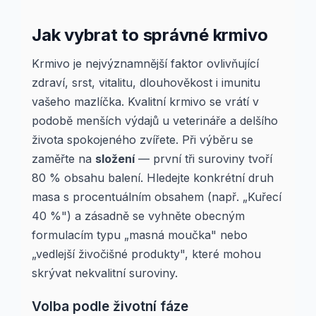
Jak vybrat to správné krmivo
Krmivo je nejvýznamnější faktor ovlivňující
zdraví, srst, vitalitu, dlouhověkost i imunitu
vašeho mazlíčka. Kvalitní krmivo se vrátí v
podobě menších výdajů u veterináře a delšího
života spokojeného zvířete. Při výběru se
zaměřte na
složení
— první tři suroviny tvoří
80 % obsahu balení. Hledejte konkrétní druh
masa s procentuálním obsahem (např. „Kuřecí
40 %") a zásadně se vyhněte obecným
formulacím typu „masná moučka" nebo
„vedlejší živočišné produkty", které mohou
skrývat nekvalitní suroviny.
Volba podle životní fáze