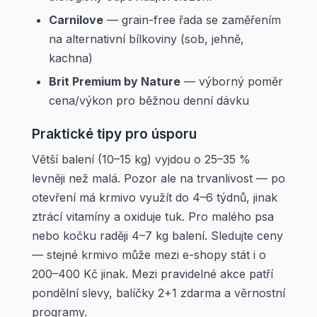
Carnilove
— grain-free řada se zaměřením
na alternativní bílkoviny (sob, jehně,
kachna)
Brit Premium by Nature
— výborný poměr
cena/výkon pro běžnou denní dávku
Praktické tipy pro úsporu
Větší balení (10–15 kg) vyjdou o 25–35 %
levněji než malá. Pozor ale na trvanlivost — po
otevření má krmivo využít do 4–6 týdnů, jinak
ztrácí vitamíny a oxiduje tuk. Pro malého psa
nebo kočku raději 4–7 kg balení. Sledujte ceny
— stejné krmivo může mezi e-shopy stát i o
200–400 Kč jinak. Mezi pravidelné akce patří
pondělní slevy, balíčky 2+1 zdarma a věrnostní
programy.