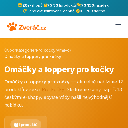
26
e-shopů
|
75 931
produktů
|
73 150
nabídek
|
Ceny aktualizované denně
|
100 % zdarma
Úvod
/
Kategorie
/
Pro kočky
/
Krmivo
/
Omáčky a toppery pro kočky
Omáčky a toppery pro kočky
Omáčky a toppery pro kočky
— aktuálně nabízíme 12
produktů v sekci
Pro kočky
. Sledujeme ceny napříč 13
českými e-shopy, abyste vždy našli nejvýhodnější
nabídku.
1 produktů