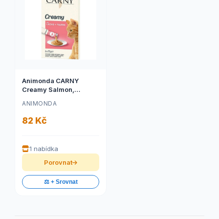
Animonda CARNY
Creamy Salmon,
krémový pamlsek,
ANIMONDA
losos s taurinem, 6 x 15
g
82 Kč
1 nabídka
Porovnat
⚖️ + Srovnat