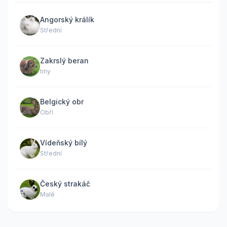
Angorský králík
Střední
Zakrslý beran
tiny
Belgický obr
Obří
Vídeňský bílý
Střední
Český strakáč
Malé