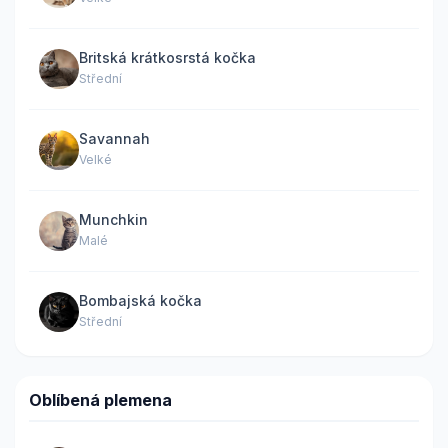
Britská krátkosrstá kočka
Střední
Savannah
Velké
Munchkin
Malé
Bombajská kočka
Střední
Oblíbená plemena