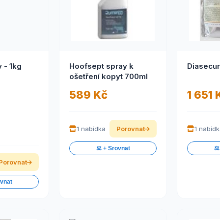
 - 1kg
Hoofsept spray k
ošetření kopyt 700ml
589 Kč
1 651 
1 nabídka
Porovnat
1 nabíd
⚖️ + Srovnat
⚖️
Porovnat
ovnat