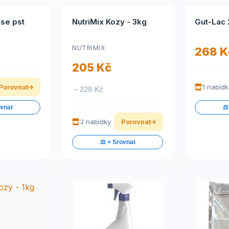
se pst
NutriMix Kozy - 3kg
NUTRIMIX
268 K
205 Kč
Porovnat
1 nabíd
– 228 Kč
ovnat
⚖️
3 nabídky
Porovnat
⚖️ + Srovnat