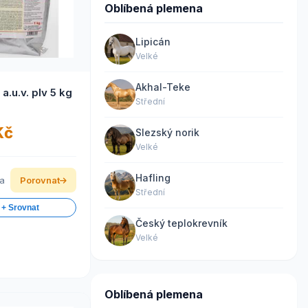
Oblíbená plemena
Lipicán
Velké
Akhal-Teke
Diasecur a.u.v. plv 5 kg
Střední
Kč
Slezský norik
Velké
Hafling
ka
Porovnat
Střední
 + Srovnat
Český teplokrevník
Velké
Oblíbená plemena