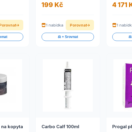
199 Kč
4 171 
Porovnat
1 nabídka
Porovnat
1 nabíd
ovnat
⚖️ + Srovnat
⚖️
 na kopyta
Carbo Calf 100ml