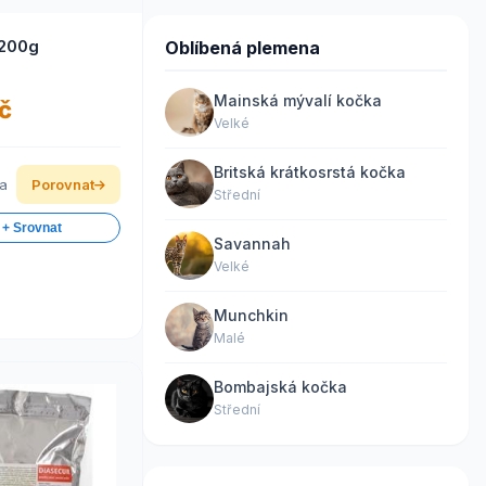
Gut-Lac 200g
Oblíbená plemena
Mainská mývalí kočka
č
Velké
Britská krátkosrstá kočka
ka
Porovnat
Střední
 + Srovnat
Savannah
Velké
Munchkin
Malé
Bombajská kočka
Střední