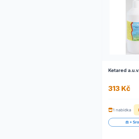
313 Kč
1 nabídka
⚖️ + Sr