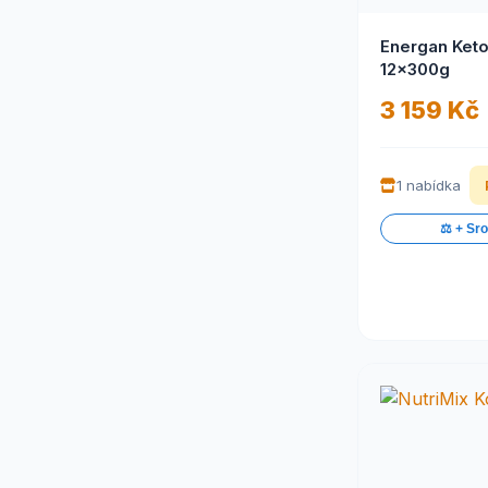
Energan Keto
12x300g
3 159 Kč
1 nabídka
⚖️ + Sr