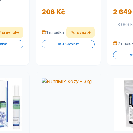
c
208 Kč
2 649
– 3 099 
Porovnat
1 nabídka
Porovnat
2 nabíd
ovnat
⚖️ + Srovnat
⚖️