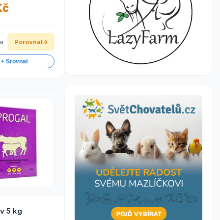
Kč
ka
Porovnat
 + Srovnat
Progal plv 5 kg