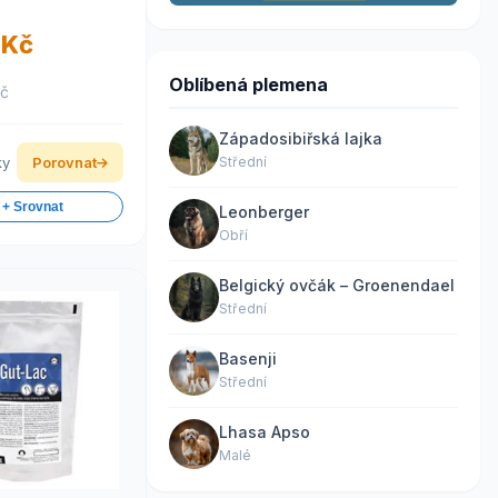
 Kč
Oblíbená plemena
Kč
Západosibiřská lajka
ky
Porovnat
Střední
 + Srovnat
Leonberger
Obří
Belgický ovčák – Groenendael
Střední
Basenji
Střední
Lhasa Apso
Malé