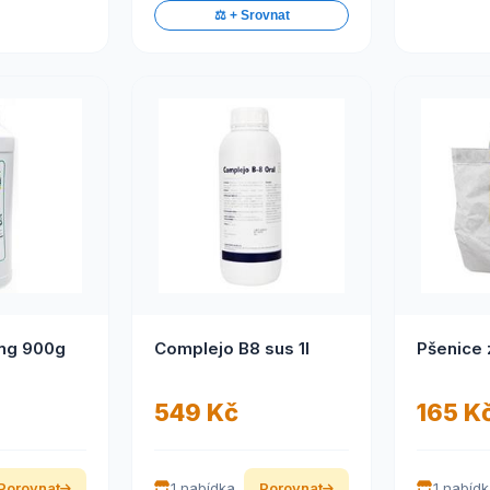
⚖️ + Srovnat
Green Plus ung 900g
Complejo B8 sus 1l
Pšenice 
549 Kč
165 K
Porovnat
1 nabídka
Porovnat
1 nabíd