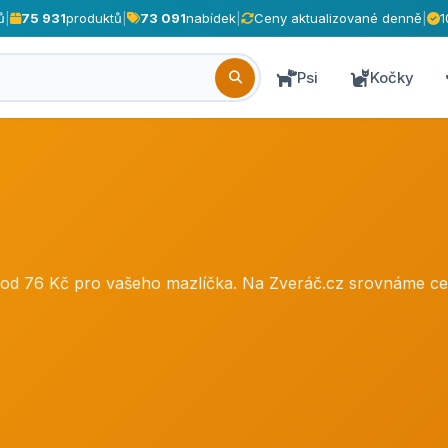
ů
|
75 931
produktů
|
73 091
nabídek
|
Ceny aktualizované denně
|
1
Psi
Kočky
ů od 76 Kč pro vašeho mazlíčka. Na Zveráč.cz srovnáme 