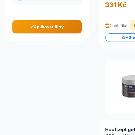
331 Kč
1 nabídka
Aplikovat filtry
⚖️ + Sr
Hoofsept gel