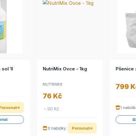
Ketared a.u.v. sol 1l
NutriMix Ovce - 1kg
Pšenice 
NUTRIMIX
799 K
76 Kč
Porovnat
1 nabíd
– 90 Kč
ovnat
⚖️
3 nabídky
Porovnat