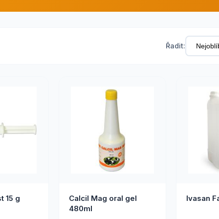
Řadit:
t 15 g
Calcil Mag oral gel
Ivasan F
480ml