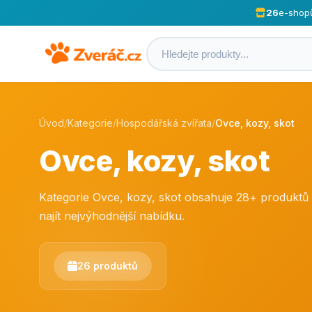
26
e-shop
Úvod
/
Kategorie
/
Hospodářská zvířata
/
Ovce, kozy, skot
Ovce, kozy, skot
Kategorie Ovce, kozy, skot obsahuje 28+ produkt
najít nejvýhodnější nabídku.
26 produktů