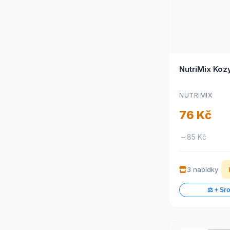
NutriMix Kozy
NUTRIMIX
76 Kč
– 85 Kč
3 nabídky
⚖️ + Sr