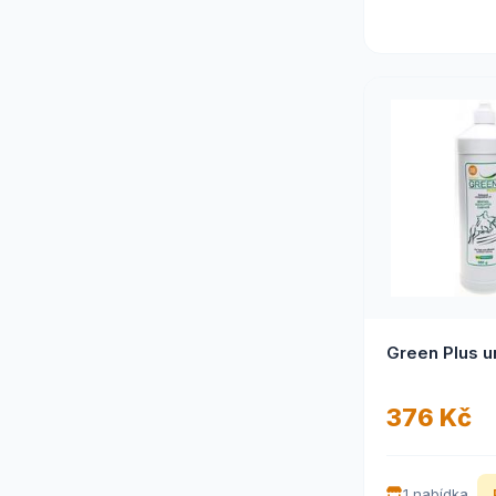
376 Kč
1 nabídka