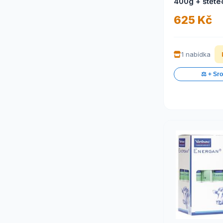
400g + štěte
625 Kč
1 nabídka
⚖️ + Sr