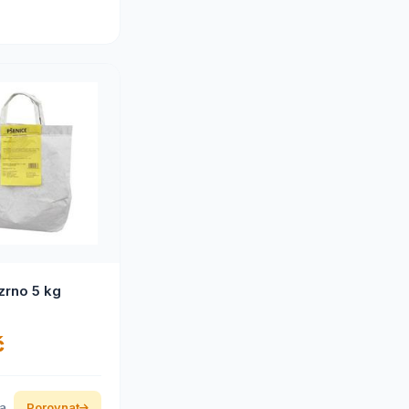
zrno 5 kg
č
ka
Porovnat