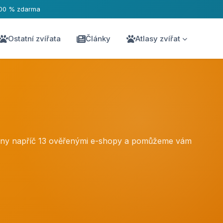
00 % zdarma
Ostatní zvířata
Články
Atlasy zvířat
ceny napříč 13 ověřenými e-shopy a pomůžeme vám