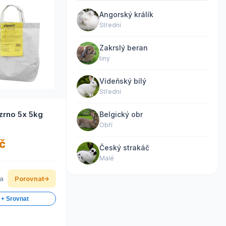
Angorský králík
Střední
Zakrslý beran
tiny
Vídeňský bílý
Střední
zrno 5x 5kg
Belgický obr
Obří
č
Český strakáč
Malé
ka
Porovnat
 + Srovnat