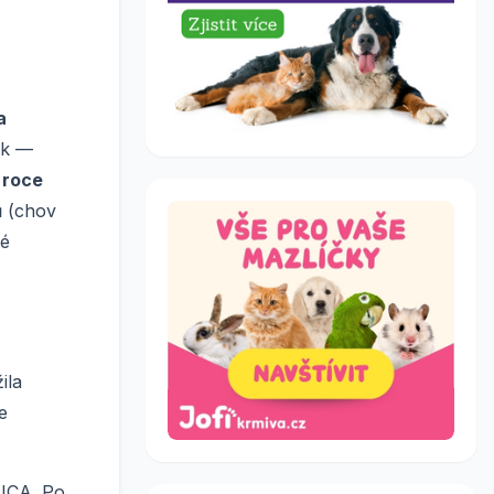
a
ek —
 roce
ů (chov
é
ila
e
TICA. Po