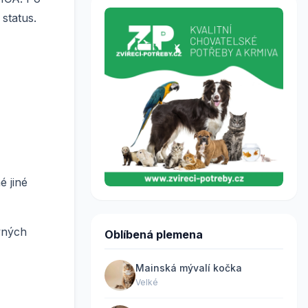
status.
é jiné
vných
Oblíbená plemena
Mainská mývalí kočka
Velké