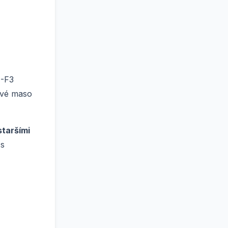
1-F3
rové maso
staršími
 s