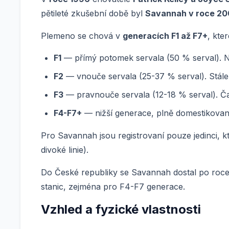
pětileté zkušební době byl
Savannah v roce 200
Plemeno se chová v
generacích F1 až F7+
, kte
F1
— přímý potomek servala (50 % serval). Nej
F2
— vnouče servala (25-37 % serval). Stále
F3
— pravnouče servala (12-18 % serval). Ča
F4-F7+
— nižší generace, plně domestikovan
Pro Savannah jsou registrovaní pouze jedinci, 
divoké linie).
Do České republiky se Savannah dostal po roce
stanic, zejména pro F4-F7 generace.
Vzhled a fyzické vlastnosti