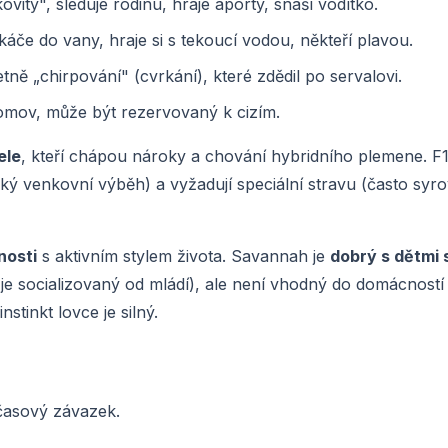
itý", sleduje rodinu, hraje aporty, snáší vodítko.
če do vany, hraje si s tekoucí vodou, někteří plavou.
ně „chirpování" (cvrkání), které zdědil po servalovi.
omov, může být rezervovaný k cizím.
ele
, kteří chápou nároky a chování hybridního plemene. F
lký venkovní výběh) a vyžadují speciální stravu (často sy
nosti
s aktivním stylem života. Savannah je
dobrý s dětmi 
 je socializovaný od mládí), ale není vhodný do domácností
stinkt lovce je silný.
časový závazek.