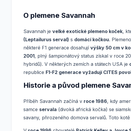
O plemene Savannah
Savannah je
velké exotické plemeno koček
, k
(Leptailurus serval)
s
domácí kočkou
. Plemeno
některé F1 generace dosahují
výšky 50 cm v ko
2001
, plný šampionátový status získal v roce 2
hybridů). V některých zemích a státech USA je
republice
F1-F2 generace vyžadují CITES povo
Historie a původ plemene Sav
Příběh Savannah začíná v
roce 1986
, kdy amer
samce
servala
(divoká africká kočka) se siams
savany, přirozeného domova servalů. Toto kotě 
V
roce 1996
chovatelé
Patrick Kelley a Joyce 