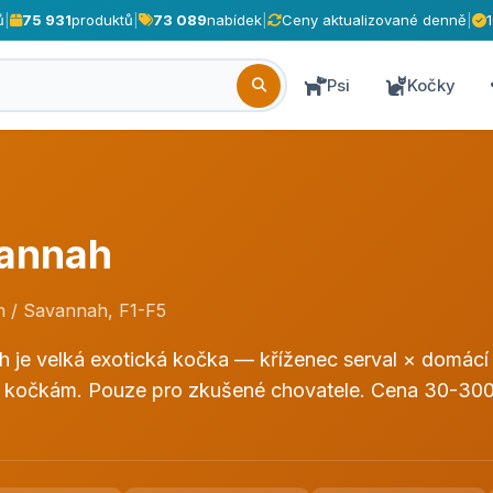
ů
|
75 931
produktů
|
73 089
nabídek
|
Ceny aktualizované denně
|
Psi
Kočky
annah
 / Savannah, F1-F5
 je velká exotická kočka — kříženec serval × domácí k
kočkám. Pouze pro zkušené chovatele. Cena 30-300 t