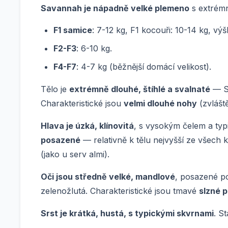
Savannah je nápadně velké plemeno
s extrémn
F1 samice
: 7-12 kg, F1 kocouři: 10-14 kg, v
F2-F3
: 6-10 kg.
F4-F7
: 4-7 kg (běžnější domácí velikost).
Tělo je
extrémně dlouhé, štíhlé a svalnaté
— Sa
Charakteristické jsou
velmi dlouhé nohy
(zvlášt
Hlava je úzká, klínovitá
, s vysokým čelem a t
posazené
— relativně k tělu nejvyšší ze všech
(jako u serv almi).
Oči jsou středně velké, mandlové
, posazené po
zelenožlutá. Charakteristické jsou tmavé
slzné 
Srst je krátká, hustá, s typickými skvrnami
. S