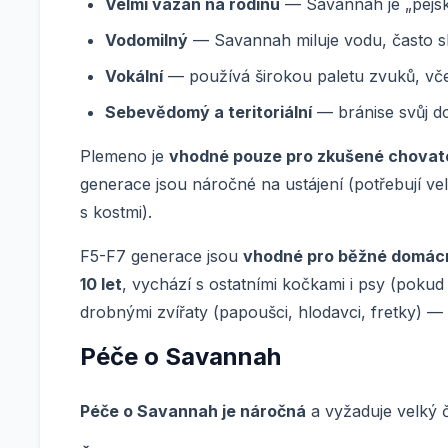
Velmi vázán na rodinu
— Savannah je „pejskov
Vodomilný
— Savannah miluje vodu, často ská
Vokální
— používá širokou paletu zvuků, včet
Sebevědomý a teritoriální
— bránise svůj d
Plemeno je
vhodné pouze pro zkušené chovat
generace jsou náročné na ustájení (potřebují ve
s kostmi).
F5-F7 generace jsou
vhodné pro běžné domác
10 let
, vychází s ostatními kočkami i psy (pokud
drobnými zvířaty (papoušci, hlodavci, fretky) — in
Péče o Savannah
Péče o Savannah je náročná
a vyžaduje velký 