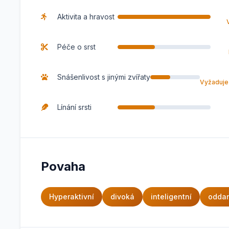
Aktivita a hravost
Péče o srst
Snášenlivost s jinými zvířaty
Vyžaduje 
Línání srsti
Povaha
Hyperaktivní
divoká
inteligentní
odda