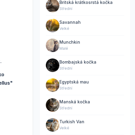
Britská krátkosrstá kočka
Střední
Savannah
Velké
Munchkin
Malé
y
.
Bombajská kočka
Střední
ko
Egyptská mau
ellus"
Střední
Manská kočka
Střední
Turkish Van
Velké