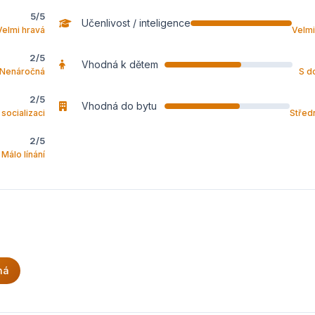
5/5
Učenlivost / inteligence
Velmi hravá
Velmi
2/5
Vhodná k dětem
Nenáročná
S d
2/5
Vhodná do bytu
socializaci
Střed
2/5
Málo línání
ná