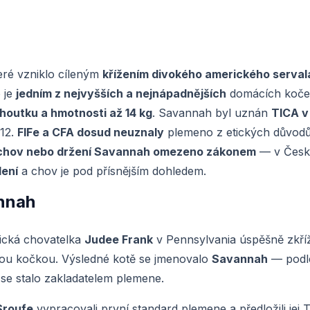
teré vzniklo cíleným
křížením divokého amerického serval
 je
jedním z nejvyšších a nejnápadnějších
domácích koč
houtku a hmotnosti až 14 kg
. Savannah byl uznán
TICA v
012.
FIFe a CFA dosud neuznaly
plemeno z etických důvod
chov nebo držení Savannah omezeno zákonem
— v Česk
lení
a chov je pod přísnějším dohledem.
annah
ická chovatelka
Judee Frank
v Pennsylvania úspěšně zkříž
kou kočkou. Výsledné kotě se jmenovalo
Savannah
— podl
se stalo zakladatelem plemene.
Sroufe
vypracovali první standard plemene a předložili jej 