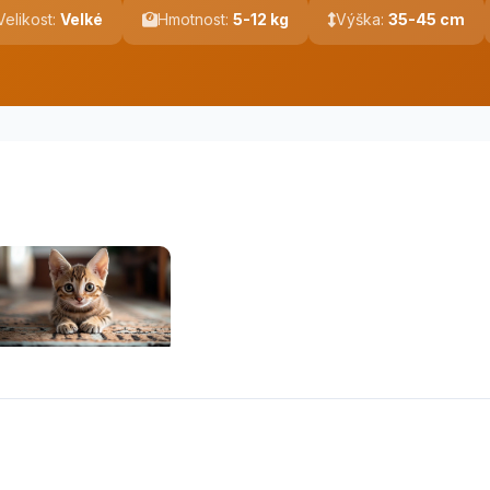
Velikost:
Velké
Hmotnost:
5-12 kg
Výška:
35-45 cm