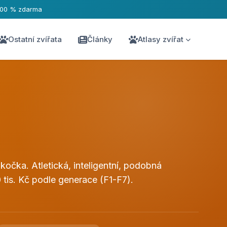
100 % zdarma
Ostatní zvířata
Články
Atlasy zvířat
očka. Atletická, inteligentní, podobná
is. Kč podle generace (F1-F7).