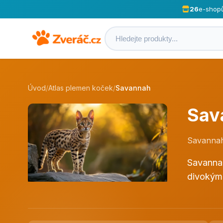
26
e-shop
Úvod
/
Atlas plemen koček
/
Savannah
Sav
Savannah
Savannah
divokým 