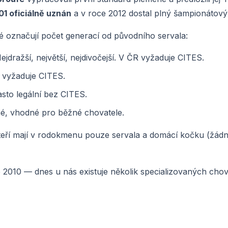
1 oficiálně uznán
a v roce 2012 dostal plný šampionátový 
ré označují počet generací od původního servala:
dražší, největší, nejdivočejší. V ČR vyžaduje CITES.
 vyžaduje CITES.
sto legální bez CITES.
é, vhodné pro běžné chovatele.
kteří mají v rodokmenu pouze servala a domácí kočku (žádn
 2010 — dnes u nás existuje několik specializovaných cho