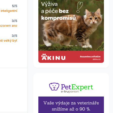
5/5
 inteligentní
3/5
ozorem ano
3/5
ně velký byt