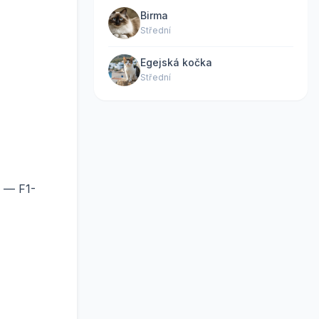
Birma
Střední
Egejská kočka
Střední
e — F1-