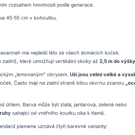
ím rozsahem hmotnosti podle generace:
ýška 45-55 cm v kohoutku.
vannah má nejdelší tělo ze všech domácích koček.
ě zadní), které umožňují vertikální skoky až
2,5 m do výšk
ypickým „lemovaným" obrysem.
Uši jsou velmi velké a vyso
 koček. Často mají na zadní straně bílou skvrnu zvanou
„oc
d úhlem. Barva může být zlatá, jantarová, zelená nebo
pruhy
sahající od vnitřního koutku oka k tlamě.
tandard plemene uznává čtyři barevné varianty: