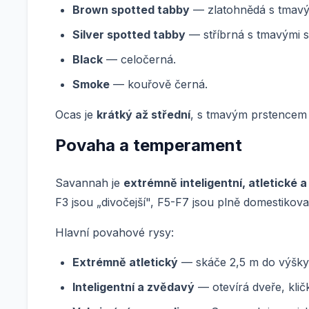
Brown spotted tabby
— zlatohnědá s tmavými
Silver spotted tabby
— stříbrná s tmavými s
Black
— celočerná.
Smoke
— kouřově černá.
Ocas je
krátký až střední
, s tmavým prstencem
Povaha a temperament
Savannah je
extrémně inteligentní, atletické 
F3 jsou „divočejší", F5-F7 jsou plně domestikova
Hlavní povahové rysy:
Extrémně atletický
— skáče 2,5 m do výšky, 
Inteligentní a zvědavý
— otevírá dveře, klič