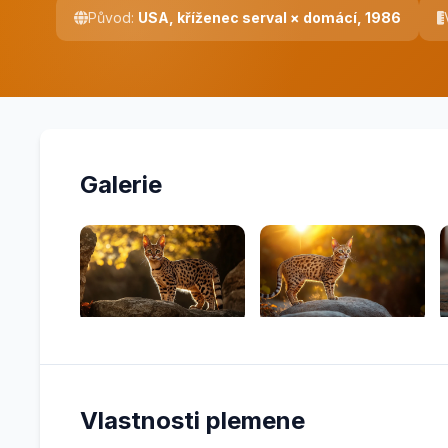
Původ:
USA, kříženec serval × domácí, 1986
Galerie
Vlastnosti plemene