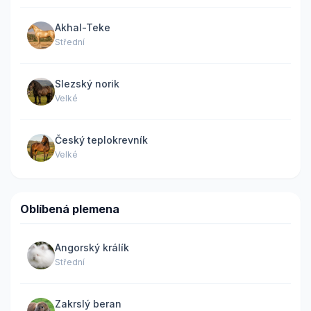
Akhal-Teke
Střední
Slezský norik
Velké
Český teplokrevník
Velké
Oblíbená plemena
Angorský králík
Střední
Zakrslý beran