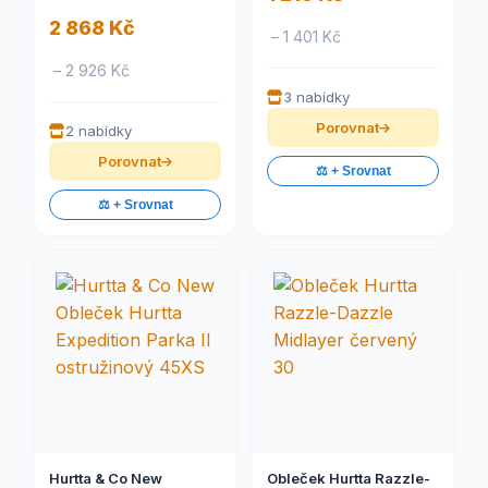
2 868 Kč
– 1 401 Kč
– 2 926 Kč
3 nabídky
Porovnat
2 nabídky
Porovnat
⚖️ + Srovnat
⚖️ + Srovnat
Hurtta & Co New
Obleček Hurtta Razzle-