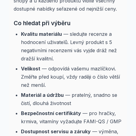
shopy a u každého produktu vidíte všechny
dostupné nabídky seřazené od nejnižší ceny.
Co hledat při výběru
Kvalitu materiálu
— sledujte recenze a
hodnocení uživatelů. Levný produkt s 5
negativními recenzemi vás vyjde dráž než
dražší kvalitní.
Velikost
— odpovídá vašemu mazlíčkovi.
Změřte před koupí, vždy raději o číslo větší
než menší.
Materiál a údržbu
— pratelný, snadno se
čistí, dlouhá životnost
Bezpečnostní certifikáty
— pro hračky,
krmiva, vitamíny vyžadujte FAMI-QS / GMP
Dostupnost servisu a záruky
— výměna,