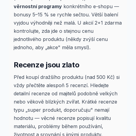
věrnostní programy
konkrétního e-shopu —
bonusy 5–15 % se rychle sečtou. Větší balení
vyjdou výhodněji než malá. U akcií 2+1 zdarma
kontrolujte, zda jde o stejnou cenu
jednotlivého produktu (někdy zvýší cenu
jednoho, aby „akce" měla smysl).
Recenze jsou zlato
Před koupí dražšího produktu (nad 500 Kč) si
vždy přečtěte alespoň 5 recenzí. Hledejte
detailní recenze od majitelů podobně velkých
nebo věkově blízkých zvířat. Krátké recenze
typu „super produkt, doporučuju" nemají
hodnotu — věcné recenze popisují kvalitu
materiálu, problémy během používání,
životnost a srovnání s jinými produkty.