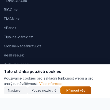
i-DIVADLO.eu
BIGG.cz
FMAN.cz
eBar.cz
Tipy-na-dárek.cz
Mobilní-kadeřnictví.cz
RealFree.sk
Web-clever.cz
Tato stránka používá cookies
Kvízov.cz
Používáme cookies pro základní funkčnost webu a pro
Karavaning.net
analýzu návštěvnosti.
Více informací
Nastavení
Pouze nezbytné
Přijmout vše
CVčko.eu