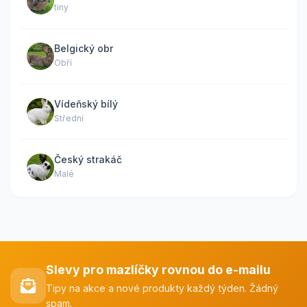
tiny
Belgický obr
Obří
Vídeňský bílý
Střední
Český strakáč
Malé
Slevy pro mazlíčky rovnou do e-mailu
Tipy na akce a nové produkty každý týden. Žádný
spam.