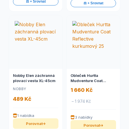
⚖️ + Srovnat
⚖️ + Srovnat
Nobby Elen záchranná
Obleček Hurtta
plovací vesta XL-45cm
Mudventure Coat
Reflective kurkumový
NOBBY
1 660 Kč
25
489 Kč
– 1 974 Kč
1 nabídka
3 nabídky
Porovnat
Porovnat