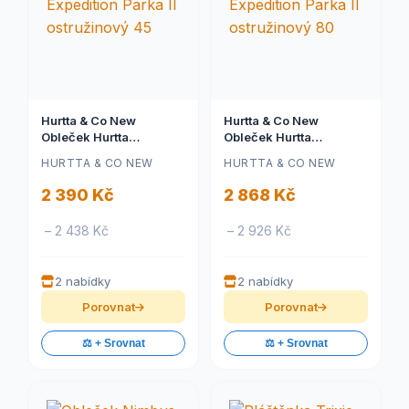
Hurtta & Co New
Hurtta & Co New
Obleček Hurtta
Obleček Hurtta
Expedition Parka II
Expedition Parka II
HURTTA & CO NEW
HURTTA & CO NEW
ostružinový 45
ostružinový 80
2 390 Kč
2 868 Kč
– 2 438 Kč
– 2 926 Kč
2 nabídky
2 nabídky
Porovnat
Porovnat
⚖️ + Srovnat
⚖️ + Srovnat