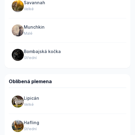
Savannah
Velké
Munchkin
Malé
Bombajská kočka
Střední
Oblíbená plemena
Lipicán
Velké
Hafling
Střední