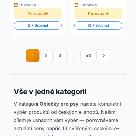
1 nabídka
1 nabídka
Porovnat
Porovnat
⚖️ + Srovnat
⚖️ + Srovnat
...
1
2
3
53
Vše v jedné kategorii
V kategorii
Oblečky pro psy
najdete kompletní
výběr produktů od českých e-shopů. Naším
cílem je usnadnit vám výběr — porovnáváme
aktuální ceny napříč 13 ověřenými českými e-