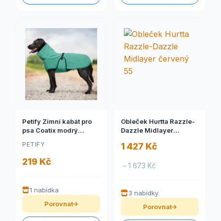
Petify Zimní kabát pro
Obleček Hurtta Razzle-
psa Coatix modrý
Dazzle Midlayer
Velikost: XL
červený 55
PETIFY
1 427 Kč
219 Kč
– 1 673 Kč
1 nabídka
3 nabídky
Porovnat
Porovnat