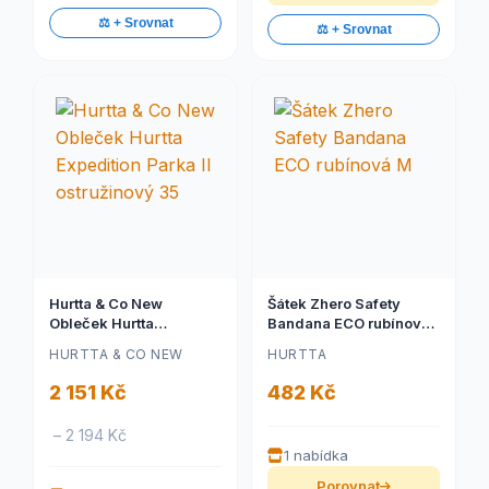
⚖️ + Srovnat
⚖️ + Srovnat
Hurtta & Co New
Šátek Zhero Safety
Obleček Hurtta
Bandana ECO rubínová
Expedition Parka II
M
HURTTA & CO NEW
HURTTA
ostružinový 35
2 151 Kč
482 Kč
– 2 194 Kč
1 nabídka
Porovnat