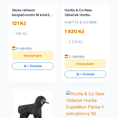
Vesta reflexní
Hurtta & Co New
bezpečnostní M krk42-
Obleček Hurtta
50/bři50-68cm TR
Mudventure overal ECO
HURTTA & CO NEW
121 Kč
černý 30S
1 920 Kč
– 148 Kč
– 2 214 Kč
4 nabídky
Porovnat
2 nabídky
Porovnat
⚖️ + Srovnat
⚖️ + Srovnat