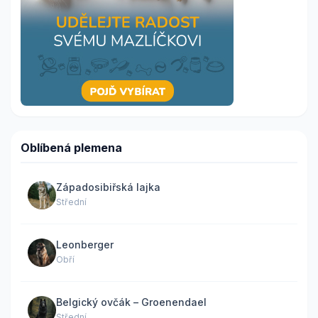
Oblíbená plemena
Západosibiřská lajka
Střední
Leonberger
Obří
Belgický ovčák – Groenendael
Střední