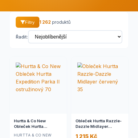
1 262
produktů
Filtry
Řadit:
Hurtta & Co New
Obleček Hurtta Razzle-
Obleček Hurtta
Dazzle Midlayer
Expedition Parka II
červený 35
HURTTA & CO NEW
1 215 Kč
ostružinový 70