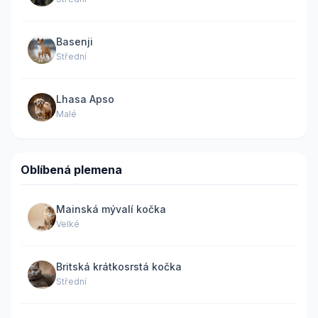
Basenji
Střední
Lhasa Apso
Malé
Oblíbená plemena
Mainská mývalí kočka
Velké
Britská krátkosrstá kočka
Střední