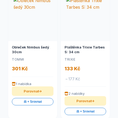
Obleček Nimbus šedý
Pláštěnka Trixie Tarbes
30cm
S: 34 cm
TOMMI
TRIXIE
301 Kč
133 Kč
– 177 Kč
1 nabídka
Porovnat
2 nabídky
Porovnat
⚖️ + Srovnat
⚖️ + Srovnat