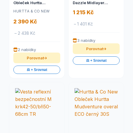
Obleček Hurtta
Dazzle Midlayer
Expedition Parka II
červený 30
HURTTA & CO NEW
1 215 Kč
ostružinový 45XS
2 390 Kč
– 1 401 Kč
– 2 438 Kč
3 nabídky
Porovnat
2 nabídky
Porovnat
⚖️ + Srovnat
⚖️ + Srovnat