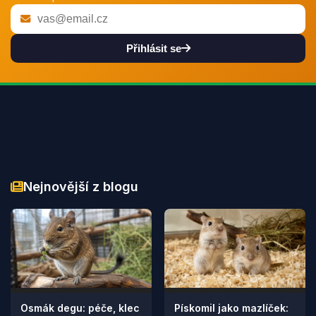
Přihlásit se
Nejnovější z blogu
Osmák degu: péče, klec
Pískomil jako mazlíček: