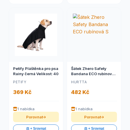
Petify Pláštěnka pro psa
Šátek Zhero Safety
Rainy černá Velikost: 40
Bandana ECO rubínová
S
PETIFY
HURTTA
369 Kč
482 Kč
1 nabídka
1 nabídka
Porovnat
Porovnat
⚖️ + Srovnat
⚖️ + Srovnat