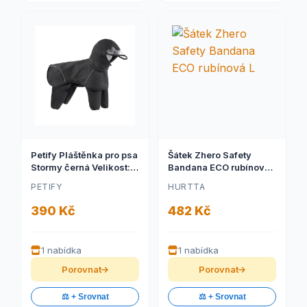
Petify Pláštěnka pro psa
Šátek Zhero Safety
Stormy černá Velikost:
Bandana ECO rubínová
XL
L
PETIFY
HURTTA
390 Kč
482 Kč
1 nabídka
1 nabídka
Porovnat
Porovnat
⚖️ + Srovnat
⚖️ + Srovnat