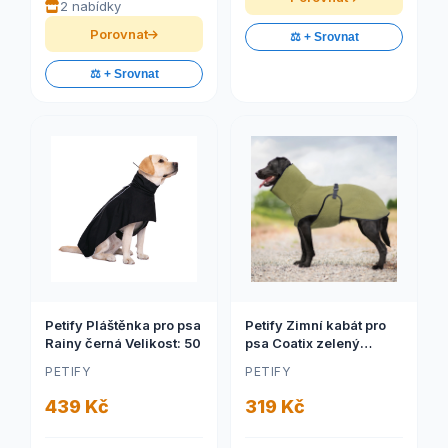
2 nabídky
Porovnat
⚖️ + Srovnat
⚖️ + Srovnat
Petify Pláštěnka pro psa
Petify Zimní kabát pro
Rainy černá Velikost: 50
psa Coatix zelený
Velikost: M
PETIFY
PETIFY
439 Kč
319 Kč