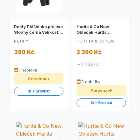
Petify Pláštěnka pro psa
Hurtta & Co New
Stormy černá Velikost:
Obleček Hurtta
M
Expedition Parka II
PETIFY
HURTTA & CO NEW
ostružinový 50
390 Kč
2 390 Kč
– 2 438 Kč
1 nabídka
Porovnat
2 nabídky
Porovnat
⚖️ + Srovnat
⚖️ + Srovnat