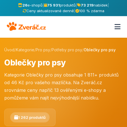
26
e-shopů
|
75 931
produktů
|
73 219
nabídek
|
Ceny aktualizované denně
|
100 % zdarma
Úvod
/
Kategorie
/
Pro psy
/
Potřeby pro psy
/
Oblečky pro psy
Oblečky pro psy
Kategorie Oblečky pro psy obsahuje 1 811+ produktů
od 46 Kč pro vašeho mazlíčka. Na Zveráč.cz
srovnáme ceny napříč 13 ověřenými e-shopy a
pomůžeme vám najít nejvýhodnější nabídku.
1 262 produktů