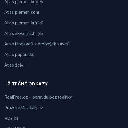
Atlas plemen koček
Atlas plemen koní
Atlas plemen králíků
Atlas akvarijních ryb
Atlas hlodavců a drobných savců
Atlas papoušků
Atlas želv
UŽITEČNÉ ODKAZY
RealFree.cz - opravdu bez realitky
PražskéMuzikály.cz
RDY.cz